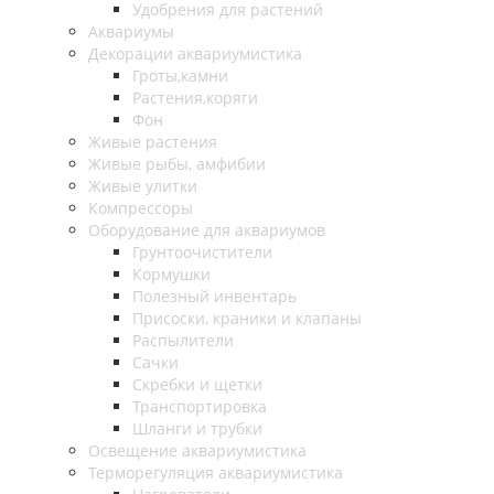
Удобрения для растений
Аквариумы
Декорации аквариумистика
Гроты,камни
Растения,коряги
Фон
Живые растения
Живые рыбы, амфибии
Живые улитки
Компрессоры
Оборудование для аквариумов
Грунтоочистители
Кормушки
Полезный инвентарь
Присоски, краники и клапаны
Распылители
Сачки
Скребки и щетки
Транспортировка
Шланги и трубки
Освещение аквариумистика
Терморегуляция аквариумистика