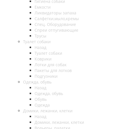
Гигиена собаки
Емкости
Ликвидаторы запаха
Салфетки,мыло,кремы
Спец. Оборудование
Спреи отпугивающие
Трусы
Туалет собаки
Назад
Туалет собаки
Коврики
Лотки для собак
Пакеты для лотков
Подгузники
Одежда, обувь
Назад
Одежда, обувь
Обувь
Одежда
Домики, лежанки, клетки
Назад
Домики, лежанки, клетки
Вольеры, палатки