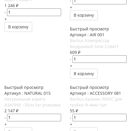
-
1 246
₽
+
-
В корзину
+
В корзину
Быстрый просмотр
Артикул : AIR 001
Barbus Компрессор
воздушный 3л/м 2,5ватт
609
₽
-
+
В корзину
Быстрый просмотр
Быстрый просмотр
Артикул : NATURAL 015
Артикул : ACCESSORY 081
Натуральная коряга
Barbus Краник ЛЮКС для
АЗАЛИЯ ~30см 5кг упаковка
трубки Ф-4мм 1шт
2 147
₽
55
₽
-
-
+
+