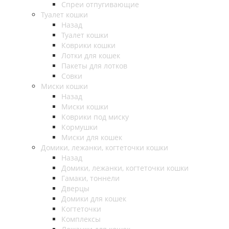
Спреи отпугивающие
Туалет кошки
Назад
Туалет кошки
Коврики кошки
Лотки для кошек
Пакеты для лотков
Совки
Миски кошки
Назад
Миски кошки
Коврики под миску
Кормушки
Миски для кошек
Домики, лежанки, когтеточки кошки
Назад
Домики, лежанки, когтеточки кошки
Гамаки, тоннели
Дверцы
Домики для кошек
Когтеточки
Комплексы