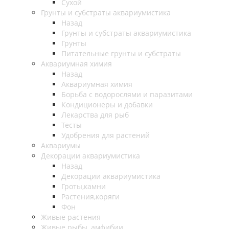
Сухой
Грунты и субстраты аквариумистика
Назад
Грунты и субстраты аквариумистика
Грунты
Питательные грунты и субстраты
Аквариумная химия
Назад
Аквариумная химия
Борьба с водорослями и паразитами
Кондиционеры и добавки
Лекарства для рыб
Тесты
Удобрения для растений
Аквариумы
Декорации аквариумистика
Назад
Декорации аквариумистика
Гроты,камни
Растения,коряги
Фон
Живые растения
Живые рыбы, амфибии