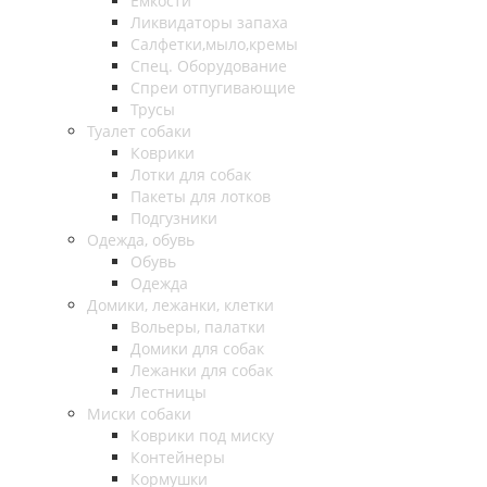
Емкости
Ликвидаторы запаха
Салфетки,мыло,кремы
Спец. Оборудование
Спреи отпугивающие
Трусы
Туалет собаки
Коврики
Лотки для собак
Пакеты для лотков
Подгузники
Одежда, обувь
Обувь
Одежда
Домики, лежанки, клетки
Вольеры, палатки
Домики для собак
Лежанки для собак
Лестницы
Миски собаки
Коврики под миску
Контейнеры
Кормушки