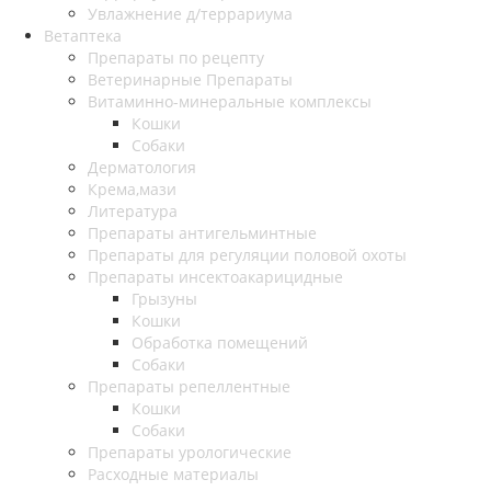
Увлажнение д/террариума
Ветаптека
Препараты по рецепту
Ветеринарные Препараты
Витаминно-минеральные комплексы
Кошки
Собаки
Дерматология
Крема,мази
Литература
Препараты антигельминтные
Препараты для регуляции половой охоты
Препараты инсектоакарицидные
Грызуны
Кошки
Обработка помещений
Собаки
Препараты репеллентные
Кошки
Собаки
Препараты урологические
Расходные материалы