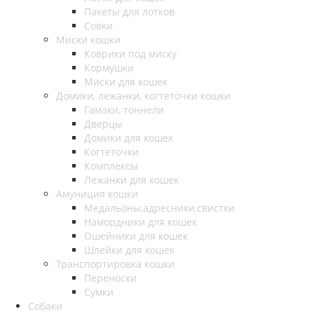
Пакеты для лотков
Совки
Миски кошки
Коврики под миску
Кормушки
Миски для кошек
Домики, лежанки, когтеточки кошки
Гамаки, тоннели
Дверцы
Домики для кошек
Когтеточки
Комплексы
Лежанки для кошек
Амуниция кошки
Медальоны,адресники,свистки
Намордники для кошек
Ошейники для кошек
Шлейки для кошек
Транспортировка кошки
Переноски
Сумки
Собаки