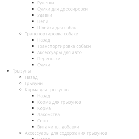
Рулетки
Сумки для дрессировки
Удавки
Цепи
Шлейки для собак
Транспортировка собаки
Назад
Транспортировка собаки
Аксессуары для авто
Переноски
Сумки
Грызуны
Назад
Грызуны
Корма для грызунов
Назад
Корма для грызунов
Корма
Лакомства
Сено
Витамины, добавки
Аксессуары для содержания грызунов