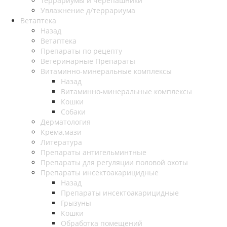
Террариумы и черепашники
Увлажнение д/террариума
Ветаптека
Назад
Ветаптека
Препараты по рецепту
Ветеринарные Препараты
Витаминно-минеральные комплексы
Назад
Витаминно-минеральные комплексы
Кошки
Собаки
Дерматология
Крема,мази
Литература
Препараты антигельминтные
Препараты для регуляции половой охоты
Препараты инсектоакарицидные
Назад
Препараты инсектоакарицидные
Грызуны
Кошки
Обработка помещений