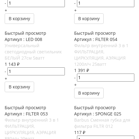
-
-
+
+
В корзину
В корзину
Быстрый просмотр
Быстрый просмотр
Артикул : LED 008
Артикул : FILTER 054
Универсальный
Фильтр внутренний 3 в 1
светодиодный светильник
ФИЛЬТРАЦИЯ,
БЕЛЫЙ 27см 5ватт
ЦИРКУЛЯЦИЯ, АЭРАЦИЯ
1 143
₽
1200л/ч 25ватт
1 391
₽
-
-
+
+
В корзину
В корзину
Быстрый просмотр
Быстрый просмотр
Артикул : FILTER 053
Артикул : SPONGE 025
Фильтр внутренний 3 в 1
Barbus Сменная губка для
ФИЛЬТРАЦИЯ,
фильтра FILTR 012
ЦИРКУЛЯЦИЯ, АЭРАЦИЯ
117
₽
880л/ч 20ватт