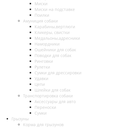
Миски
Миски на подставке
Поилки
Амуниция собаки
Карабины,вертлюги
Кликеры, свистки
Медальоны,адресники
Намордники
Ошейники для собак
Поводки для собак
Ринговки
Рулетки
Сумки для дрессировки
Удавки
Цепи
Шлейки для собак
Транспортировка собаки
Аксессуары для авто
Переноски
Сумки
Грызуны
Корма для грызунов