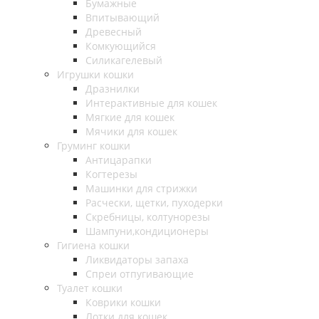
Бумажные
Впитывающий
Древесный
Комкующийся
Силикагелевый
Игрушки кошки
Дразнилки
Интерактивные для кошек
Мягкие для кошек
Мячики для кошек
Груминг кошки
Антицарапки
Когтерезы
Машинки для стрижки
Расчески, щетки, пуходерки
Скребницы, колтунорезы
Шампуни,кондиционеры
Гигиена кошки
Ликвидаторы запаха
Спреи отпугивающие
Туалет кошки
Коврики кошки
Лотки для кошек