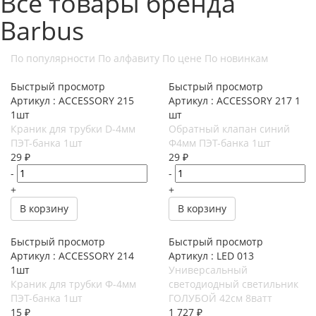
Все товары бренда
Barbus
По популярности
По алфавиту
По цене
По новинкам
Быстрый просмотр
Быстрый просмотр
Артикул : ACCESSORY 215
Артикул : ACCESSORY 217 1
1шт
шт
Краник для трубки D-4мм
Обратный клапан синий
ПЭТ-банка 1шт
Ф4мм ПЭТ-банка 1шт
29
₽
29
₽
-
-
+
+
В корзину
В корзину
Быстрый просмотр
Быстрый просмотр
Артикул : ACCESSORY 214
Артикул : LED 013
1шт
Универсальный
Краник для трубки Ф-4мм
светодиодный светильник
ПЭТ-банка 1шт
ГОЛУБОЙ 42см 8ватт
15
₽
1 727
₽