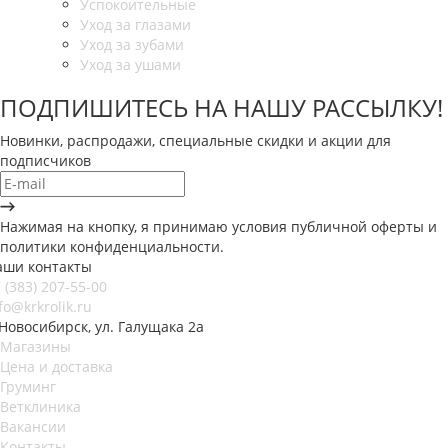
Успокоительные
Уход за глазами
Уход за зубами
Уход за ушами
ПОДПИШИТЕСЬ НА НАШУ РАССЫЛКУ!
Новинки, распродажи, специальные скидки и акции для
подписчиков
Нажимая на кнопку, я принимаю условия публичной оферты и
политики конфиденциальности.
аши контакты
 (383) 207-55-00
fo@krkrolik.ru
 Новосибирск, ул. Галущака 2а
Магазины
Цена и доставка
Груминг
Ветклиника
Вакансии
Контакты