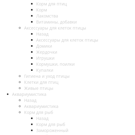
Корм для птиц
Корм
Лакомства
Витамины, добавки
Аксессуары для клеток птицы
Назад
Аксессуары для клеток птицы
Домики
Жердочки
Игрушки
Кормушки, поилки
Купалки
Гигиена и уход птицы
Клетки для птиц
Живые птицы
Аквариумистика
Назад
Аквариумистика
Корм для рыб
Назад
Корм для рыб
Замороженный