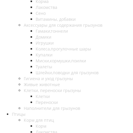
Корма
Лакомства
Сено
Витамины, добавки
Аксессуары для содержания грызунов
Гамаки,тоннели
Домики
Игрушки
Колеса,прогулочные шары
Купалки
Миски,кормушки,поилки
Туалеты
Шлейки,поводки для грызунов
Гигиена и уход грызуны
Живые животные
Клетки, переноски грызуны
Клетки
Переноски
Наполнители для грызунов
Птицы
Корм для птиц
Корм
Лакомства