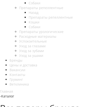
Собаки
Препараты репеллентные
Назад
Препараты репеллентные
Кошки
Собаки
Препараты урологические
Расходные материалы
Успокоительные
Уход за глазами
Уход за зубами
Уход за ушами
Бренды
Цены и доставка
Вакансии
Контакты
Груминг
Ветклиника
Главная
-
Каталог