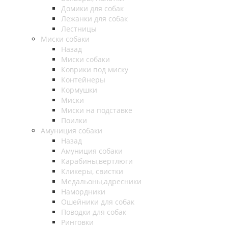
Домики для собак
Лежанки для собак
Лестницы
Миски собаки
Назад
Миски собаки
Коврики под миску
Контейнеры
Кормушки
Миски
Миски на подставке
Поилки
Амуниция собаки
Назад
Амуниция собаки
Карабины,вертлюги
Кликеры, свистки
Медальоны,адресники
Намордники
Ошейники для собак
Поводки для собак
Ринговки