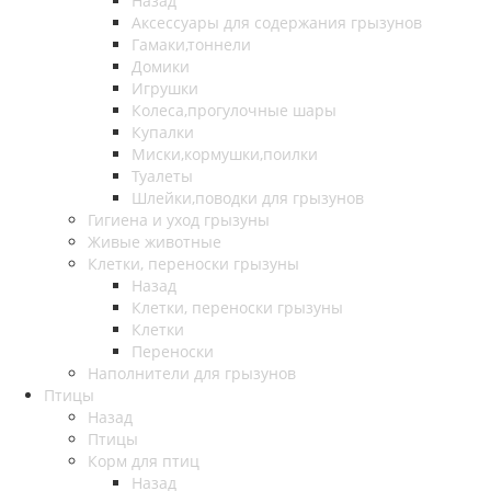
Назад
Аксессуары для содержания грызунов
Гамаки,тоннели
Домики
Игрушки
Колеса,прогулочные шары
Купалки
Миски,кормушки,поилки
Туалеты
Шлейки,поводки для грызунов
Гигиена и уход грызуны
Живые животные
Клетки, переноски грызуны
Назад
Клетки, переноски грызуны
Клетки
Переноски
Наполнители для грызунов
Птицы
Назад
Птицы
Корм для птиц
Назад