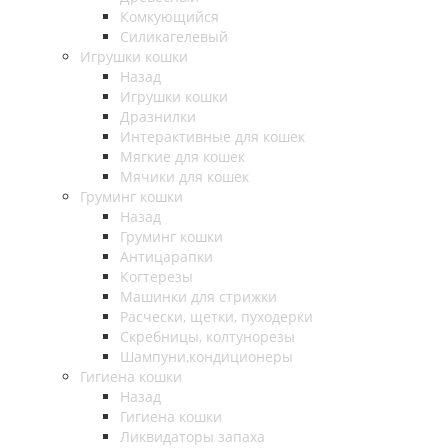
Комкующийся
Силикагелевый
Игрушки кошки
Назад
Игрушки кошки
Дразнилки
Интерактивные для кошек
Мягкие для кошек
Мячики для кошек
Груминг кошки
Назад
Груминг кошки
Антицарапки
Когтерезы
Машинки для стрижки
Расчески, щетки, пуходерки
Скребницы, колтунорезы
Шампуни,кондиционеры
Гигиена кошки
Назад
Гигиена кошки
Ликвидаторы запаха