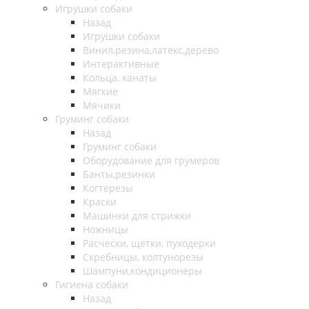
Игрушки собаки
Назад
Игрушки собаки
Винил,резина,латекс,дерево
Интерактивные
Кольца, канаты
Мягкие
Мячики
Груминг собаки
Назад
Груминг собаки
Оборудование для грумеров
Банты,резинки
Когтерезы
Краски
Машинки для стрижки
Ножницы
Расчески, щетки, пуходерки
Скребницы, колтунорезы
Шампуни,кондиционеры
Гигиена собаки
Назад