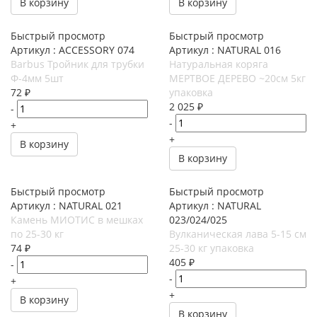
В корзину
В корзину
Быстрый просмотр
Быстрый просмотр
Артикул : ACCESSORY 074
Артикул : NATURAL 016
Barbus Тройник для трубки
Натуральная коряга
Ф-4мм 5шт
МЕРТВОЕ ДЕРЕВО ~20см 5кг
72
₽
упаковка
2 025
₽
-
-
+
+
В корзину
В корзину
Быстрый просмотр
Быстрый просмотр
Артикул : NATURAL 021
Артикул : NATURAL
Камень МИОТИС в мешках
023/024/025
по 25-30 кг
Вулканическая лава 5-15 см
74
₽
25-30 кг упаковка
405
₽
-
-
+
+
В корзину
В корзину