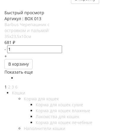
Быстрый просмотр
Артикул : BOX 013
Barbus Черепашник с
островком и пальмой
35х23,5х10см
681
₽
-
+
В корзину
Показать еще
1
2
3
6
Кошки
Корма для кошек
Корма для кошек сухие
Корма для кошек влажные
Лакомства для кошек
Корма для кошек лечебные
Наполнители кошки