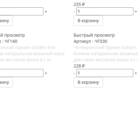
235
₽
+
-
+
зину
В корзину
й просмотр
Быстрый просмотр
 : ЧГ140
Артикул : ЧГ030
ногий Гурман Golden line
Четвероногий Гурман Golden 
на натуральная влажный корм
Конина натуральная влажны
ак жестяная банка 0,1 кг
для собак жестяная банка 0,1 
228
₽
+
-
+
зину
В корзину