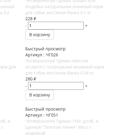
 line
Четвероногий Гурман Golden line
лажный
Индейка натуральная влажный корм
а 0,2
для собак жестяная банка 0,1 кг
228
₽
-
+
В корзину
Быстрый просмотр
Артикул : ЧГ026
Четвероногий Гурман Мясное
орм для
ассорти с потрошками влажный корм
для собак жестяная банка 0,34 кг
280
₽
-
+
В корзину
Быстрый просмотр
Артикул : ЧГ051
об. и
Четвероногий Гурман 100г д/соб. и
 с
щенков "Золотая линия" Мусс с
индейкой