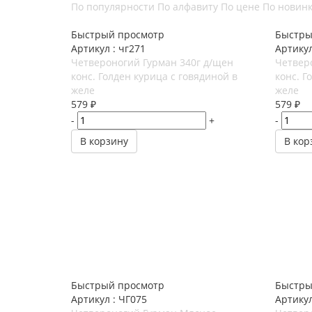
По популярности
По алфавиту
По цене
По новин
Быстрый просмотр
Быстры
Артикул : чг271
Артикул
Четвероногий Гурман 340г д/щен
Четвер
конс. Голден курица с говядиной в
конс. Г
желе
желе
579
₽
579
₽
-
+
-
В корзину
В кор
Быстрый просмотр
Быстры
Артикул : ЧГ075
Артикул