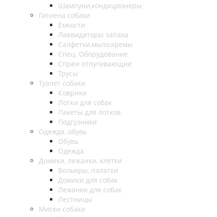
Шампуни,кондиционеры
Гигиена собаки
Емкости
Ликвидаторы запаха
Салфетки,мыло,кремы
Спец. Оборудование
Спреи отпугивающие
Трусы
Туалет собаки
Коврики
Лотки для собак
Пакеты для лотков
Подгузники
Одежда, обувь
Обувь
Одежда
Домики, лежанки, клетки
Вольеры, палатки
Домики для собак
Лежанки для собак
Лестницы
Миски собаки