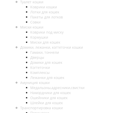
Туалет кошки
Коврики кошки
Лотки для кошек
Пакеты для лотков
Совки
Миски кошки
Коврики под миску
Кормушки
Миски для кошек
Домики, лежанки, когтеточки кошки
Гамаки, тоннели
Дверцы
Домики для кошек
Когтеточки
Комплексы
Лежанки для кошек
Амуниция кошки
Медальоны,адресники,свистки
Намордники для кошек
Ошейники для кошек
Шлейки для кошек
Транспортировка кошки
Переноски