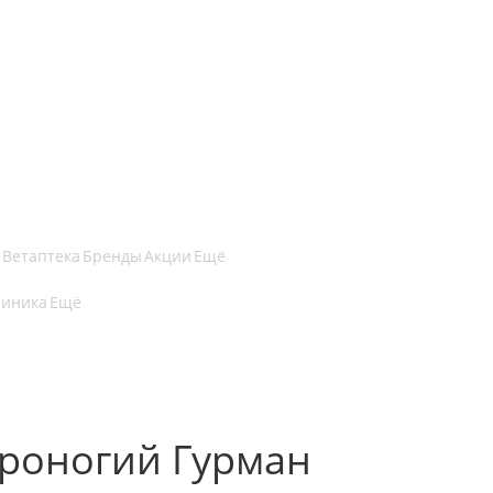
Ветаптека
Бренды
Акции
Ещё
линика
Ещё
ероногий Гурман