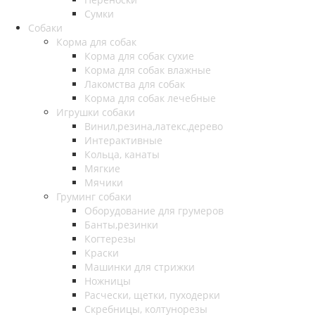
Сумки
Собаки
Корма для собак
Корма для собак сухие
Корма для собак влажные
Лакомства для собак
Корма для собак лечебные
Игрушки собаки
Винил,резина,латекс,дерево
Интерактивные
Кольца, канаты
Мягкие
Мячики
Груминг собаки
Оборудование для грумеров
Банты,резинки
Когтерезы
Краски
Машинки для стрижки
Ножницы
Расчески, щетки, пуходерки
Скребницы, колтунорезы