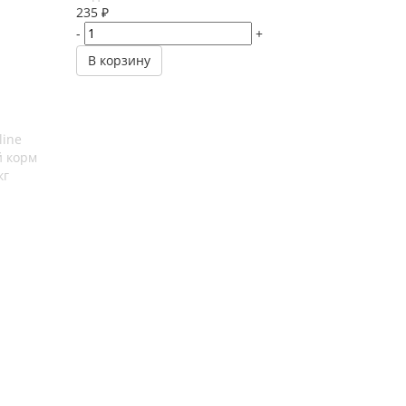
235
₽
-
+
В корзину
line
й корм
кг