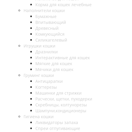
Корма для кошек лечебные
Наполнители кошки
Бумажные
Впитывающий
Древесный
Комкующийся
Силикагелевый
Игрушки кошки
Дразнилки
Интерактивные для кошек
Мягкие для кошек
Мячики для кошек
Груминг кошки
Антицарапки
Когтерезы
Машинки для стрижки
Расчески, щетки, пуходерки
Скребницы, колтунорезы
Шампуни,кондиционеры
Гигиена кошки
Ликвидаторы запаха
Спреи отпугивающие