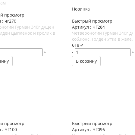
кам
Новинка
й просмотр
 : чг270
Быстрый просмотр
оногий Гурман 340г д/щен
Артикул : ЧГ284
олден цыпленок и кролик в
Четвероногий Гурман 340г д/
соб.конс. Голден Утка в желе.
618
₽
+
-
+
зину
В корзину
й просмотр
Быстрый просмотр
 : ЧГ100
Артикул : ЧГ096