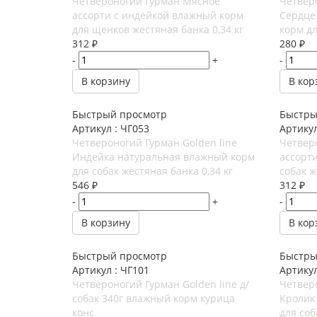
Четвероногий Гурман Мясное
Четверо
ассорти с индейкой влажный корм
Сердце
для щенков жестяная банка 0,34 кг
корм дл
312
₽
280
₽
-
+
-
В корзину
В кор
Быстрый просмотр
Быстры
Артикул : ЧГ053
Артикул
Четвероногий Гурман Golden line
Четвер
Индейка натуральная влажный корм
ассорт
для собак жестяная банка 0,34 кг
собак ж
546
₽
312
₽
-
+
-
В корзину
В кор
Быстрый просмотр
Быстры
Артикул : ЧГ101
Артикул
Четвероногий Гурман Golden line д/
Четверо
собак 340г влажный корм курица
Кролик
конс
для соб