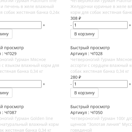
ногий Гурман Platinum line
Четвероногий Гурман Platinum
 и печень в желе влажный
Желудочки куриные в желе в
я собак жестяная банка 0,24к
корм для собак жестяная банк
308
₽
+
-
+
зину
В корзину
й просмотр
Быстрый просмотр
 : ЧГ029
Артикул : ЧГ028
оногий Гурман Мясное
Четвероногий Гурман Мясное
и с языком влажный корм для
ассорти с сердцем влажный к
естяная банка 0,34 кг
собак жестяная банка 0,34 кг
280
₽
+
-
+
зину
В корзину
й просмотр
Быстрый просмотр
 : ЧГ087
Артикул : ЧГ050
ногий Гурман Golden line
Четвероногий Гурман 100г д/с
 натуральный влажный корм
щенков "Золотая линия" Мусс
ак жестяная банка 0,34 кг
говядиной