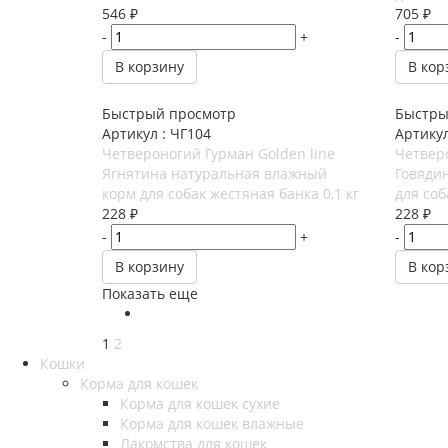
546
₽
705
₽
-
+
-
В корзину
В кор
Быстрый просмотр
Быстры
Артикул : ЧГ104
Артикул
Четвероногий Гурман Golden line
Четверо
Ягнятина натуральная влажный
Говяди
корм для собак жестяная банка 0,1 кг
для соб
228
₽
228
₽
-
+
-
В корзину
В кор
Показать еще
1
2
Кошки
Корма для кошек
Корма для кошек сухие
Корма для кошек влажные
Лакомства для кошек