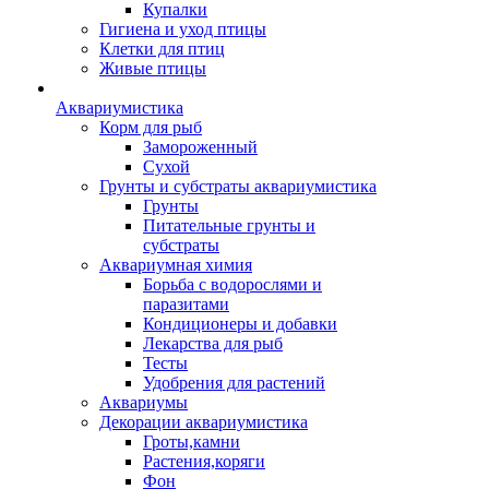
Купалки
Гигиена и уход птицы
Клетки для птиц
Живые птицы
Аквариумистика
Корм для рыб
Замороженный
Сухой
Грунты и субстраты аквариумистика
Грунты
Питательные грунты и
субстраты
Аквариумная химия
Борьба с водорослями и
паразитами
Кондиционеры и добавки
Лекарства для рыб
Тесты
Удобрения для растений
Аквариумы
Декорации аквариумистика
Гроты,камни
Растения,коряги
Фон