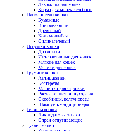
Лакомства для кошек
Корма для кошек лечебные
Наполнители кошки
Бумажные
Впитывающий
Древесный
Комкующийся
Силикагелевый
Игрушки кошки
Дразнилки
Интерактивные для кошек
Мягкие для кошек
Мячики для кошек
Груминг кошки
Антицарапки
Когтерезы
Машинки для стрижки
Расчески, щетки, пуходерки
Скребницы, колтунорезы
Шампуни,кондиционеры
Гигиена кошки
Ликвидаторы запаха
Спреи отпугивающие
Туалет кошки
Коврики кошки