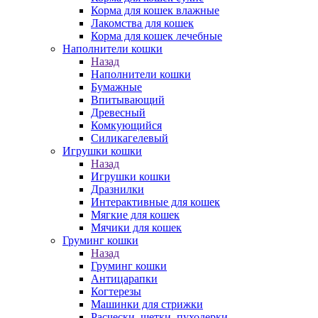
Корма для кошек влажные
Лакомства для кошек
Корма для кошек лечебные
Наполнители кошки
Назад
Наполнители кошки
Бумажные
Впитывающий
Древесный
Комкующийся
Силикагелевый
Игрушки кошки
Назад
Игрушки кошки
Дразнилки
Интерактивные для кошек
Мягкие для кошек
Мячики для кошек
Груминг кошки
Назад
Груминг кошки
Антицарапки
Когтерезы
Машинки для стрижки
Расчески, щетки, пуходерки