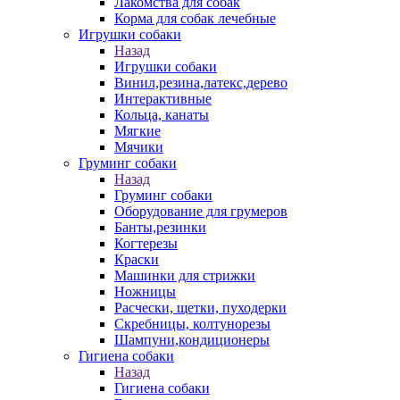
Лакомства для собак
Корма для собак лечебные
Игрушки собаки
Назад
Игрушки собаки
Винил,резина,латекс,дерево
Интерактивные
Кольца, канаты
Мягкие
Мячики
Груминг собаки
Назад
Груминг собаки
Оборудование для грумеров
Банты,резинки
Когтерезы
Краски
Машинки для стрижки
Ножницы
Расчески, щетки, пуходерки
Скребницы, колтунорезы
Шампуни,кондиционеры
Гигиена собаки
Назад
Гигиена собаки