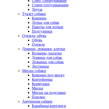
Спец. Оборудование
Спреи отпугивающие
Трусы
Туалет собаки
Коврики
Лотки для собак
Пакеты для лотков
Подгузники
Одежда, обувь
Обувь
Одежда
Домики, лежанки, клетки
Вольеры, палатки
Домики для собак
Лежанки для собак
Лестницы
Миски собаки
Коврики под миску
Контейнеры
Кормушки
Миски
Миски на подставке
Поилки
Амуниция собаки
Карабины,вертлюги