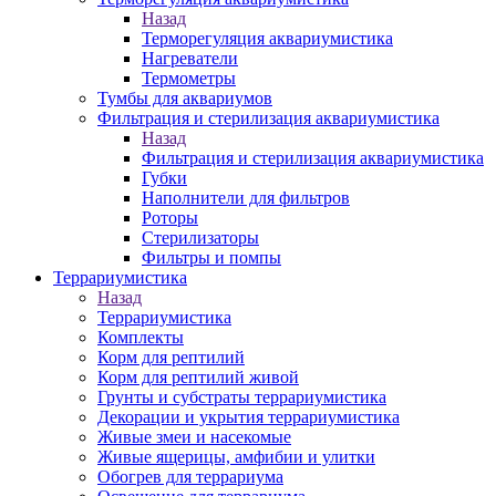
Назад
Терморегуляция аквариумистика
Нагреватели
Термометры
Тумбы для аквариумов
Фильтрация и стерилизация аквариумистика
Назад
Фильтрация и стерилизация аквариумистика
Губки
Наполнители для фильтров
Роторы
Стерилизаторы
Фильтры и помпы
Террариумистика
Назад
Террариумистика
Комплекты
Корм для рептилий
Корм для рептилий живой
Грунты и субстраты террариумистика
Декорации и укрытия террариумистика
Живые змеи и насекомые
Живые ящерицы, амфибии и улитки
Обогрев для террариума