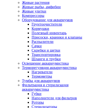
Живые растения
Живые рыбы, амфибии
Живые улитки
Компрессоры
Оборудование для аквариумов
Грунтоочистители
Кормушки
Полезный инвентарь
Присоски, краники и клапаны
Распылители
Сачки
Скребки и щетки
Транспортировка
Шланги и трубки
Освещение аквариумистика
Терморегуляция аквариумистика
Нагреватели
Термометры
Тумбы для аквариумов
Фильтрация и стерилизация
аквариумистика
Губки
Наполнители для фильтров
Роторы
Стерилизаторы