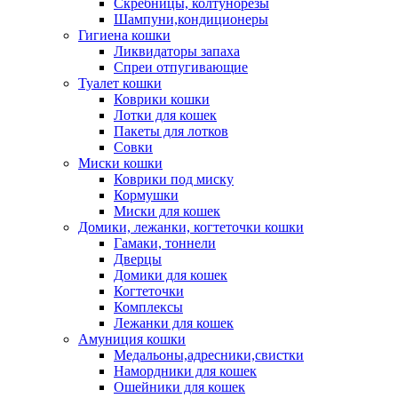
Скребницы, колтунорезы
Шампуни,кондиционеры
Гигиена кошки
Ликвидаторы запаха
Спреи отпугивающие
Туалет кошки
Коврики кошки
Лотки для кошек
Пакеты для лотков
Совки
Миски кошки
Коврики под миску
Кормушки
Миски для кошек
Домики, лежанки, когтеточки кошки
Гамаки, тоннели
Дверцы
Домики для кошек
Когтеточки
Комплексы
Лежанки для кошек
Амуниция кошки
Медальоны,адресники,свистки
Намордники для кошек
Ошейники для кошек