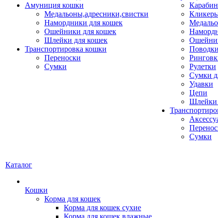
Амуниция кошки
Карабин
Медальоны,адресники,свистки
Кликеры
Намордники для кошек
Медальо
Ошейники для кошек
Наморд
Шлейки для кошек
Ошейник
Транспортировка кошки
Поводки
Переноски
Ринговк
Сумки
Рулетки
Сумки д
Удавки
Цепи
Шлейки 
Транспортиро
Аксессу
Перенос
Сумки
Каталог
Кошки
Корма для кошек
Корма для кошек сухие
Корма для кошек влажные