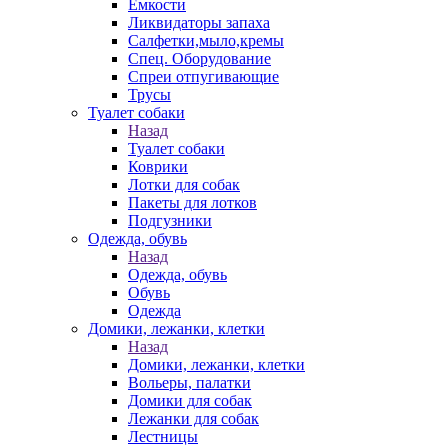
Емкости
Ликвидаторы запаха
Салфетки,мыло,кремы
Спец. Оборудование
Спреи отпугивающие
Трусы
Туалет собаки
Назад
Туалет собаки
Коврики
Лотки для собак
Пакеты для лотков
Подгузники
Одежда, обувь
Назад
Одежда, обувь
Обувь
Одежда
Домики, лежанки, клетки
Назад
Домики, лежанки, клетки
Вольеры, палатки
Домики для собак
Лежанки для собак
Лестницы