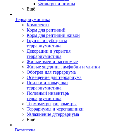
Фильтры и помпы
Ещё
Террариумистика
Комплекты
Корм для рептилий
Корм для рептилий живой
Грунты и субстраты
террариумистика
Декорации и укрытия
террариумистика
Живые змеи и насекомые
Живые ящерицы, амфибии и улитки
Обогрев для террариума
Освещение для террариума
Поилки и кормушки
террариумистика
Полезный инвентарь
террариумистика
Термометры,гигрометры
Террариумы и черепашники
Увлажнение д/террариума
Ещё
Ветаптека