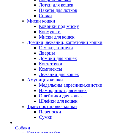
Лотки для кошек
Пакеты для лотков
Совки
Миски кошки
Коврики под миску
Кормушки
Миски для кошек
Домики, лежанки, когтеточки кошки
Гамаки, тоннели
Дверцы
Домики для кошек
Когтеточки
Комплексы
Лежанки для кошек
Амуниция кошки
Медальоны,адресники,свистки
Намордники для кошек
Ошейники для кошек
Шлейки для кошек
Транспортировка кошки
Переноски
Сумки
Собаки