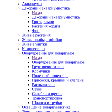
Аквариумы
Декорации аквариумистика
Назад
Декорации аквариумистика
Гроты,камни
Растения,коряги
Фон
Живые растения
Живые рыбы, амфибии
Живые улитки
Компрессоры
Оборудование для аквариумов
Назад
Оборудование для аквариумов
Грунтоочистители
Кормушки
Полезный инвентарь
Присоски, краники и клапаны
Распылители
Сачки
Скребки и щетки
Транспортировка
Шланги и трубки
Освещение аквариумистика
Терморегуляция аквариумистика