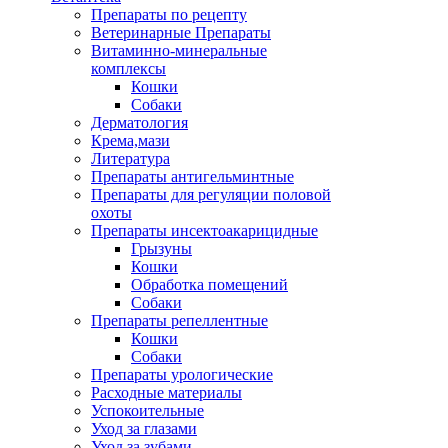
Препараты по рецепту
Ветеринарные Препараты
Витаминно-минеральные
комплексы
Кошки
Собаки
Дерматология
Крема,мази
Литература
Препараты антигельминтные
Препараты для регуляции половой
охоты
Препараты инсектоакарицидные
Грызуны
Кошки
Обработка помещений
Собаки
Препараты репеллентные
Кошки
Собаки
Препараты урологические
Расходные материалы
Успокоительные
Уход за глазами
Уход за зубами