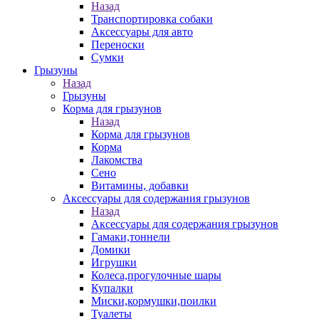
Назад
Транспортировка собаки
Аксессуары для авто
Переноски
Сумки
Грызуны
Назад
Грызуны
Корма для грызунов
Назад
Корма для грызунов
Корма
Лакомства
Сено
Витамины, добавки
Аксессуары для содержания грызунов
Назад
Аксессуары для содержания грызунов
Гамаки,тоннели
Домики
Игрушки
Колеса,прогулочные шары
Купалки
Миски,кормушки,поилки
Туалеты