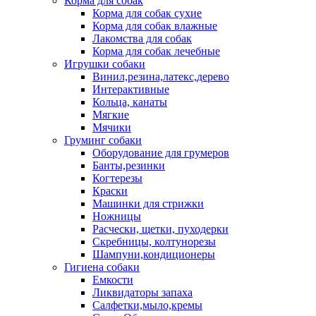
Корма для собак
Корма для собак сухие
Корма для собак влажные
Лакомства для собак
Корма для собак лечебные
Игрушки собаки
Винил,резина,латекс,дерево
Интерактивные
Кольца, канаты
Мягкие
Мячики
Груминг собаки
Оборудование для грумеров
Банты,резинки
Когтерезы
Краски
Машинки для стрижки
Ножницы
Расчески, щетки, пуходерки
Скребницы, колтунорезы
Шампуни,кондиционеры
Гигиена собаки
Емкости
Ликвидаторы запаха
Салфетки,мыло,кремы