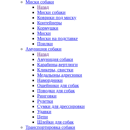
Миски собаки
Назад
Миски собаки
Коврики под миску
Контейнеры
Кормушки
Миски
Миски на подставке
Поилки
Амуниция собаки
Назад
Амуниция собаки
Карабины,вертлюги
Кликеры, свистки
Медальоны,адресники
Намордники
Ошейники для собак
Поводки для собак
Ринговки
Рулетки
Сумки для дрессировки
Удавки
Цепи
Шлейки для собак
Транспортировка собаки