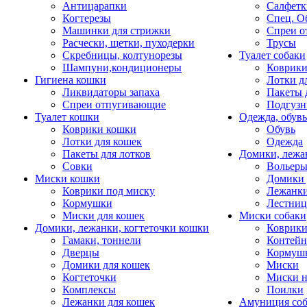
Антицарапки
Салфетк
Когтерезы
Спец. О
Машинки для стрижки
Спреи о
Расчески, щетки, пуходерки
Трусы
Скребницы, колтунорезы
Туалет собаки
Шампуни,кондиционеры
Коврик
Гигиена кошки
Лотки д
Ликвидаторы запаха
Пакеты 
Спреи отпугивающие
Подгузн
Туалет кошки
Одежда, обувь
Коврики кошки
Обувь
Лотки для кошек
Одежда
Пакеты для лотков
Домики, лежа
Совки
Вольеры
Миски кошки
Домики 
Коврики под миску
Лежанки
Кормушки
Лестни
Миски для кошек
Миски собаки
Домики, лежанки, когтеточки кошки
Коврики
Гамаки, тоннели
Контей
Дверцы
Кормуш
Домики для кошек
Миски
Когтеточки
Миски н
Комплексы
Поилки
Лежанки для кошек
Амуниция со