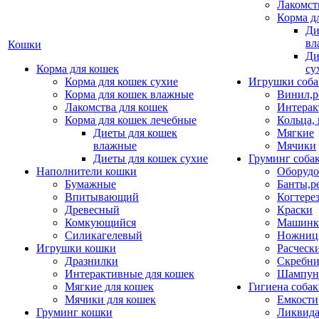
Лакомст
Корма д
Ди
вл
Кошки
Ди
Корма для кошек
су
Корма для кошек сухие
Игрушки соба
Корма для кошек влажные
Винил,р
Лакомства для кошек
Интерак
Корма для кошек лечебные
Кольца,
Диеты для кошек
Мягкие
влажные
Мячики
Диеты для кошек сухие
Груминг соба
Наполнители кошки
Оборудо
Бумажные
Банты,р
Впитывающий
Когтере
Древесный
Краски
Комкующийся
Машинки
Силикагелевый
Ножни
Игрушки кошки
Расческ
Дразнилки
Скребни
Интерактивные для кошек
Шампун
Мягкие для кошек
Гигиена соба
Мячики для кошек
Емкости
Груминг кошки
Ликвида