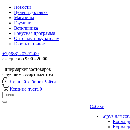
Новости
Цены и доставка
Магазины
Груминг
Ветклиника
Бонусная программа
Оптовым покупателям
Горсть в приют
+7 (383) 207-55-00
ежедневно 9:00 - 20:00
Гипермаркет зоотоваров
с лучшим ассортиментом
Личный кабинет
Войти
Корзина
пуста
0
Собаки
Корма для соб
Корма д
Корма д