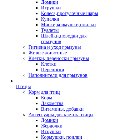
Домики
Игрушки
Колеса,прогулочные шары
Купалки
Миски,кормушки,поилки
Туалеты
Шлейки,поводки для
грызунов
Гигиена и уход грызуны
Живые животные
Клетки, переноски грызуны
Клетки
Переноски
Наполнители для грызунов
Птицы
Корм для птиц
Корм
Лакомства
Витамины, добавки
Аксессуары для клеток птицы
Домики
Жердочки
Игрушки
Кормушки, поилки