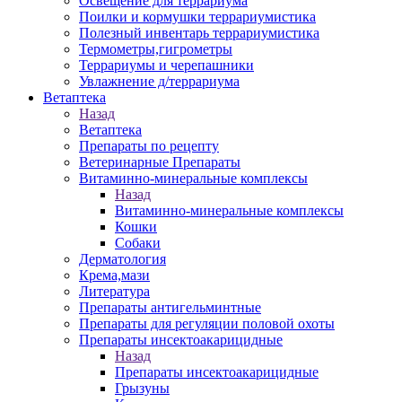
Освещение для террариума
Поилки и кормушки террариумистика
Полезный инвентарь террариумистика
Термометры,гигрометры
Террариумы и черепашники
Увлажнение д/террариума
Ветаптека
Назад
Ветаптека
Препараты по рецепту
Ветеринарные Препараты
Витаминно-минеральные комплексы
Назад
Витаминно-минеральные комплексы
Кошки
Собаки
Дерматология
Крема,мази
Литература
Препараты антигельминтные
Препараты для регуляции половой охоты
Препараты инсектоакарицидные
Назад
Препараты инсектоакарицидные
Грызуны