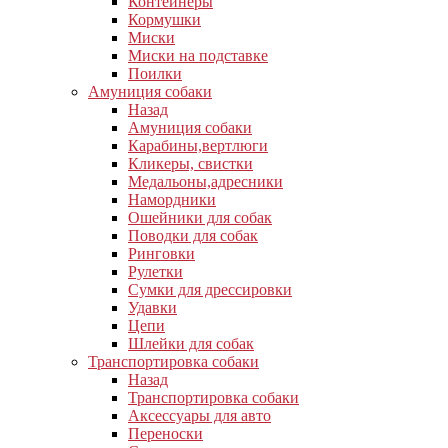
Контейнеры
Кормушки
Миски
Миски на подставке
Поилки
Амуниция собаки
Назад
Амуниция собаки
Карабины,вертлюги
Кликеры, свистки
Медальоны,адресники
Намордники
Ошейники для собак
Поводки для собак
Ринговки
Рулетки
Сумки для дрессировки
Удавки
Цепи
Шлейки для собак
Транспортировка собаки
Назад
Транспортировка собаки
Аксессуары для авто
Переноски