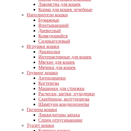
Лакомства для кошек
Корма для кошек лечебные
Наполнители кошки
Бумажные
Впитывающий
Древесный
Комкующийся
Силикагелевый
Игрушки кошки
Дразнилки
Интерактивные для кошек
Мягкие для кошек
Мячики для кошек
Груминг кошки
Антицарапки
Когтерезы
Машинки для стрижки
Расчески, щетки, пуходерки
Скребницы, колтунорезы
Шампуни,кондиционеры
Гигиена кошки
Ликвидаторы запаха
Спреи отпугивающие
Туалет кошки
Коврики кошки