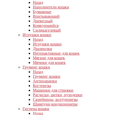
Назад
Наполнители кошки
Бумажные
Впитывающий
Древесный
Комкующийся
Силикагелевый
Игрушки кошки
Назад
Игрушки кошки
Дразнилки
Интерактивные для кошек
Мягкие для кошек
Мячики для кошек
Груминг кошки
Назад
Груминг кошки
Антицарапки
Когтерезы
Машинки для стрижки
Расчески, щетки, пуходерки
Скребницы, колтунорезы
Шампуни,кондиционеры
Гигиена кошки
Назад