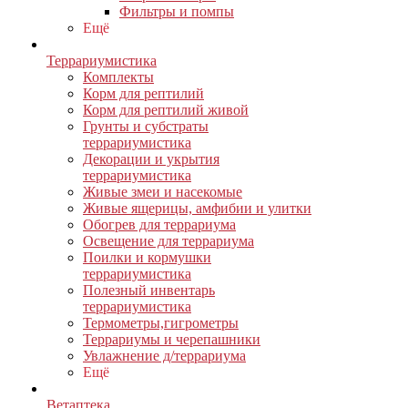
Фильтры и помпы
Ещё
Террариумистика
Комплекты
Корм для рептилий
Корм для рептилий живой
Грунты и субстраты
террариумистика
Декорации и укрытия
террариумистика
Живые змеи и насекомые
Живые ящерицы, амфибии и улитки
Обогрев для террариума
Освещение для террариума
Поилки и кормушки
террариумистика
Полезный инвентарь
террариумистика
Термометры,гигрометры
Террариумы и черепашники
Увлажнение д/террариума
Ещё
Ветаптека