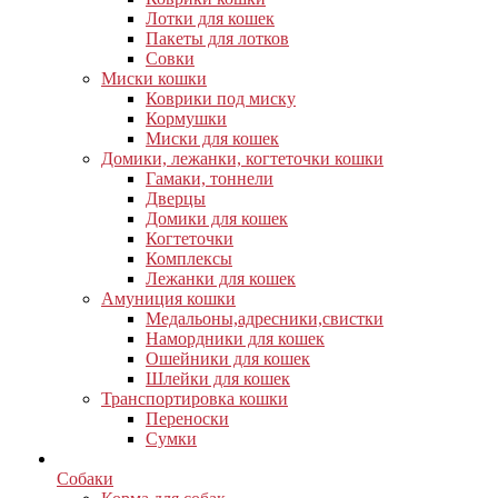
Лотки для кошек
Пакеты для лотков
Совки
Миски кошки
Коврики под миску
Кормушки
Миски для кошек
Домики, лежанки, когтеточки кошки
Гамаки, тоннели
Дверцы
Домики для кошек
Когтеточки
Комплексы
Лежанки для кошек
Амуниция кошки
Медальоны,адресники,свистки
Намордники для кошек
Ошейники для кошек
Шлейки для кошек
Транспортировка кошки
Переноски
Сумки
Собаки