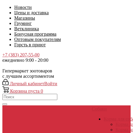
Новости
Цены и доставка
Магазины
Груминг
Ветклиника
Бонусная программа
Оптовым покупателям
Горсть в приют
+7 (383) 207-55-00
ежедневно 9:00 - 20:00
Гипермаркет зоотоваров
с лучшим ассортиментом
Личный кабинет
Войти
Корзина
пуста
0
Собаки
Корма для соб
Корма д
Корма д