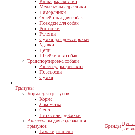
Кликеры, свистки
Медальоны,адресники
Намордники
Ошейники для собак
Поводки для собак
Ринговки
Рулетки
Сумки для дрессировки
Удавки
Цепи
Шлейки для собак
Транспортировка собаки
Аксессуары для авто
Переноски
Сумки
Грызуны
Корма для грызунов
Корма
Лакомства
Сено
Витамины, добавки
Аксессуары для содержания
Цены
грызунов
Бренды
доста
Гамаки,тоннели