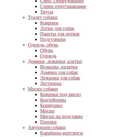
Спец. Оборудование
Спреи отпугивающие
Трусы
Туалет собаки
Коврики
Лотки для собак
Пакеты для лотков
Подгузники
Одежда, обувь
Обувь
Одежда
Домики, лежанки, клетки
Вольеры, палатки
Домики для собак
Лежанки для собак
Лестницы
Миски собаки
Коврики под миску
Контейнеры
Кормушки
Миски
Миски на подставке
Поилки
Амуниция собаки
Карабины,вертлюги