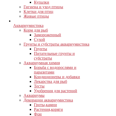
Купалки
Гигиена и уход птицы
Клетки для птиц
Живые птицы
Аквариумистика
Корм для рыб
Замороженный
Сухой
Грунты и субстраты аквариумистика
Грунты
Питательные грунты и
субстраты
Аквариумная химия
Борьба с водорослями и
паразитами
Кондиционеры и добавки
Лекарства для рыб
Тесты
Удобрения для растений
Аквариумы
Декорации аквариумистика
Гроты,камни
Растения,коряги
Фон