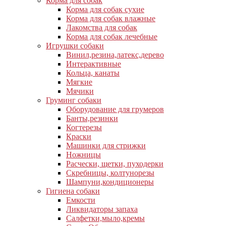
Корма для собак
Корма для собак сухие
Корма для собак влажные
Лакомства для собак
Корма для собак лечебные
Игрушки собаки
Винил,резина,латекс,дерево
Интерактивные
Кольца, канаты
Мягкие
Мячики
Груминг собаки
Оборудование для грумеров
Банты,резинки
Когтерезы
Краски
Машинки для стрижки
Ножницы
Расчески, щетки, пуходерки
Скребницы, колтунорезы
Шампуни,кондиционеры
Гигиена собаки
Емкости
Ликвидаторы запаха
Салфетки,мыло,кремы