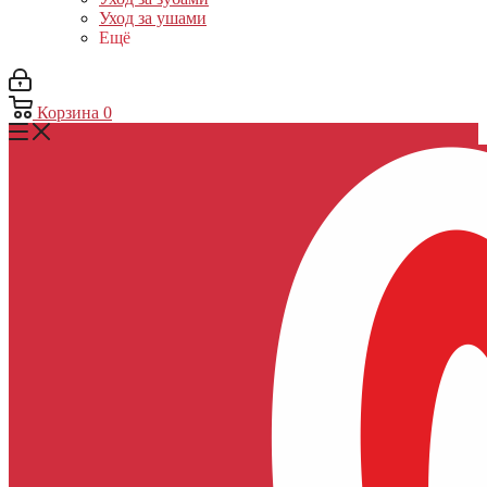
Уход за ушами
Ещё
Корзина
0