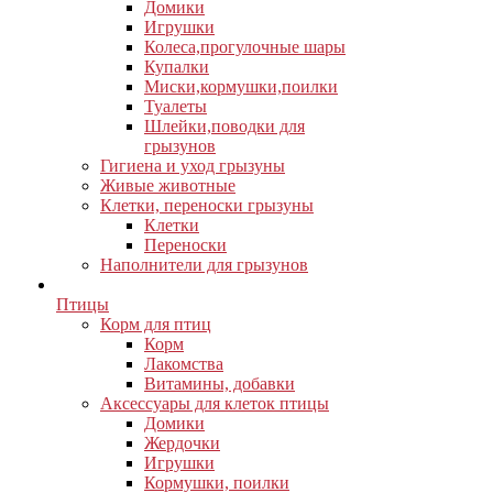
Домики
Игрушки
Колеса,прогулочные шары
Купалки
Миски,кормушки,поилки
Туалеты
Шлейки,поводки для
грызунов
Гигиена и уход грызуны
Живые животные
Клетки, переноски грызуны
Клетки
Переноски
Наполнители для грызунов
Птицы
Корм для птиц
Корм
Лакомства
Витамины, добавки
Аксессуары для клеток птицы
Домики
Жердочки
Игрушки
Кормушки, поилки