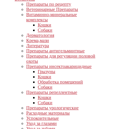
Препараты по рецепту
Ветеринарные Препараты
Витаминно-минеральные
комплексы
Кошки
Собаки
Дерматология
Крема,мази
Литература
Препараты антигельминтные
Препараты для регуляции половой
охоты
Препараты инсектоакарицидные
Грызуны
Кошки
Обработка помещений
Собаки
Препараты репеллентные
Кошки
Собаки
Препараты урологические
Расходные материалы
Успокоительные
Уход за глазами
Уход за зубами