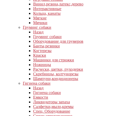
Винил,резина,латекс,дерево
Интерактивные
Кольца, канаты
Мягкие
Мячики
Груминг собаки
Назад
Груминг собаки
Оборудование для грумеров
Банты,резинки
Когтерезы
Краски
Машинки для стрижки
Ножницы
Расчески, щетки, пуходерки
Скребницы, колтунорезы
Шампуни,кондиционеры
Гигиена собаки
Назад
Гигиена собаки
Емкости
Ликвидаторы запаха
Салфетки,мыло,кремы
Спец. Оборудование
Спреи отпугивающие