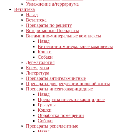
Увлажнение д/террариума
Ветаптека
Назад
Ветаптека
Препараты по рецепту
Ветеринарные Препараты
Витаминно-минеральные комплексы
Назад
Витаминно-минеральные комплексы
Кошки
Собаки
Дерматология
Крема,мази
Литература
Препараты антигельминтные
Препараты для регуляции половой охоты
Препараты инсектоакарицидные
Назад
Препараты инсектоакарицидные
Грызуны
Кошки
Обработка помещений
Собаки
Препараты репеллентные
Назад