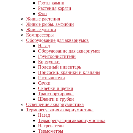
Гроты,камни
Растения,коряги
Фон
Живые растения
Живые рыбы, амфибии
Живые улитки
Компрессоры
Оборудование для аквариумов
Назад
Оборудование для аквариумов
Грунтоочистители
Кормушки
Полезный инвентарь
Присоски, краники и клапаны
Распылители
Сачки
Скребки и щетки
Транспортировка
Шланги и трубки
Освещение аквариумистика
Терморегуляция аквариумистика
Назад
Терморегуляция аквариумистика
Нагреватели
Термометры