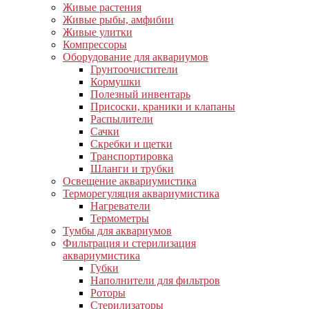
Живые растения
Живые рыбы, амфибии
Живые улитки
Компрессоры
Оборудование для аквариумов
Грунтоочистители
Кормушки
Полезный инвентарь
Присоски, краники и клапаны
Распылители
Сачки
Скребки и щетки
Транспортировка
Шланги и трубки
Освещение аквариумистика
Терморегуляция аквариумистика
Нагреватели
Термометры
Тумбы для аквариумов
Фильтрация и стерилизация
аквариумистика
Губки
Наполнители для фильтров
Роторы
Стерилизаторы