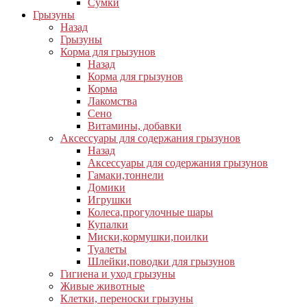
Сумки
Грызуны
Назад
Грызуны
Корма для грызунов
Назад
Корма для грызунов
Корма
Лакомства
Сено
Витамины, добавки
Аксессуары для содержания грызунов
Назад
Аксессуары для содержания грызунов
Гамаки,тоннели
Домики
Игрушки
Колеса,прогулочные шары
Купалки
Миски,кормушки,поилки
Туалеты
Шлейки,поводки для грызунов
Гигиена и уход грызуны
Живые животные
Клетки, переноски грызуны