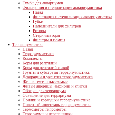
Тумбы для аквариумов
Фильтрация и стерилизация аквариумистика
Назад
Фильтрация и стерилизация аквариумистика
Губки
Наполнители для фильтров
Роторы
Стерилизаторы
Фильтры и помпы
Террариумистика
Назад
Террариумистика
Комплекты
Корм для рептилий
Корм для рептилий живой
Грунты и субстраты террариумистика
Декорации и укрытия террариумистика
Живые змеи и насекомые
Живые ящерицы, амфибии и улитки
Обогрев для террариума
Освещение для террариума
Поилки и кормушки террариумистика
Полезный инвентарь террариумистика
Термометры,гигрометры
Террариумы и черепашники