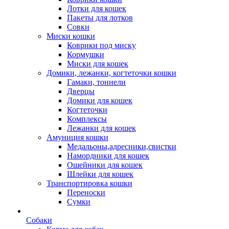
Лотки для кошек
Пакеты для лотков
Совки
Миски кошки
Коврики под миску
Кормушки
Миски для кошек
Домики, лежанки, когтеточки кошки
Гамаки, тоннели
Дверцы
Домики для кошек
Когтеточки
Комплексы
Лежанки для кошек
Амуниция кошки
Медальоны,адресники,свистки
Намордники для кошек
Ошейники для кошек
Шлейки для кошек
Транспортировка кошки
Переноски
Сумки
Собаки