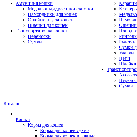
Амуниция кошки
Карабин
Медальоны,адресники,свистки
Кликеры
Намордники для кошек
Медальо
Ошейники для кошек
Наморд
Шлейки для кошек
Ошейник
Транспортировка кошки
Поводки
Переноски
Ринговк
Сумки
Рулетки
Сумки д
Удавки
Цепи
Шлейки 
Транспортиро
Аксессу
Перенос
Сумки
Каталог
Кошки
Корма для кошек
Корма для кошек сухие
Корма для кошек влажные