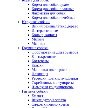
Корма для собак
Корма для собак сухие
Корма для собак влажные
Лакомства для собак
Корма для собак лечебные
Игрушки собаки
Винил,резина,латекс,дерево
Интерактивные
Кольца, канаты
Мягкие
Мячики
Груминг собаки
Оборудование для грумеров
Банты,резинки
Когтерезы
Краски
Машинки для стрижки
Ножницы
Расчески, щетки, пуходерки
Скребницы, колтунорезы
Шампуни,кондиционеры
Гигиена собаки
Емкости
Ликвидаторы запаха
Салфетки,мыло,кремы