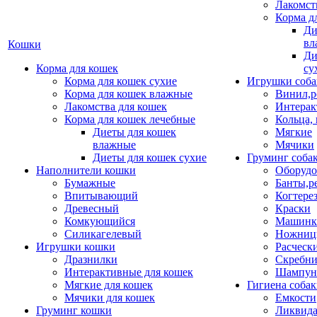
Лакомст
Корма д
Ди
вл
Кошки
Ди
Корма для кошек
су
Корма для кошек сухие
Игрушки соба
Корма для кошек влажные
Винил,р
Лакомства для кошек
Интерак
Корма для кошек лечебные
Кольца,
Диеты для кошек
Мягкие
влажные
Мячики
Диеты для кошек сухие
Груминг соба
Наполнители кошки
Оборудо
Бумажные
Банты,р
Впитывающий
Когтере
Древесный
Краски
Комкующийся
Машинки
Силикагелевый
Ножни
Игрушки кошки
Расческ
Дразнилки
Скребни
Интерактивные для кошек
Шампун
Мягкие для кошек
Гигиена соба
Мячики для кошек
Емкости
Груминг кошки
Ликвида