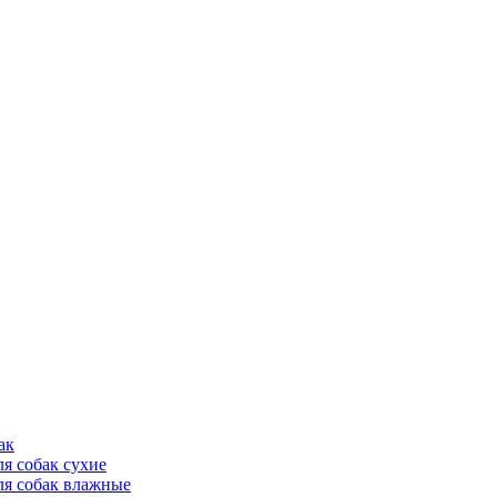
ак
ля собак сухие
ля собак влажные