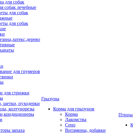
ва для собак
ля собак лечебные
еты для собак
ажные
еты для собак
хие
ки
езина,латекс,дерево
тивные
 канаты
ки
вание для грумеров
езинки
зы
 для стрижки
цы
Грызуны
и, щетки, пуходерки
цы, колтунорезы
Корма для грызунов
и,кондиционеры
Корма
Птицы
ки
Лакомства
Сено
К
торы запаха
Витамины, добавки