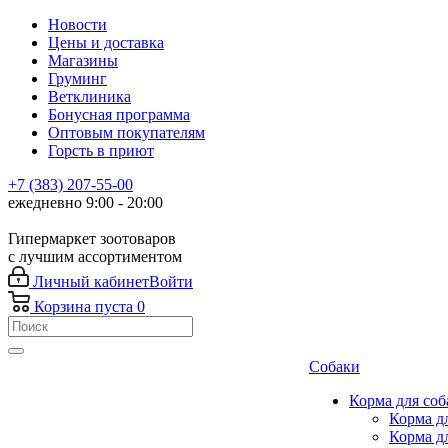
Новости
Цены и доставка
Магазины
Груминг
Ветклиника
Бонусная программа
Оптовым покупателям
Горсть в приют
+7 (383) 207-55-00
ежедневно 9:00 - 20:00
Гипермаркет зоотоваров
с лучшим ассортиментом
Личный кабинет
Войти
Корзина
пуста
0
Собаки
Корма для соб
Корма д
Корма д