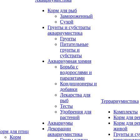
Корм для рыб
Замороженный
Сухой
Грунты и субстраты
аквариумистика
Грунты
Питательные
грунты и
субстраты
Аквариумная химия
Борьба с
водорослями и
паразитами
Кондиционеры и
добавки
Лекарства для
рыб
Террариумистика
Тесты
Удобрения для
Комплекты
растений
Корм для р
Аквариумы
Корм для р
Декорации
живой
орм для птиц
аквариумистика
Грунты и су
Корм
Гроты,камни
террариуми