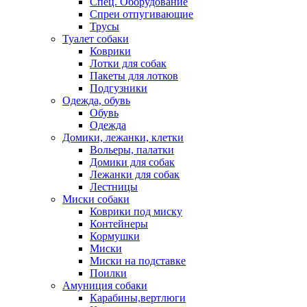
Спец. Оборудование
Спреи отпугивающие
Трусы
Туалет собаки
Коврики
Лотки для собак
Пакеты для лотков
Подгузники
Одежда, обувь
Обувь
Одежда
Домики, лежанки, клетки
Вольеры, палатки
Домики для собак
Лежанки для собак
Лестницы
Миски собаки
Коврики под миску
Контейнеры
Кормушки
Миски
Миски на подставке
Поилки
Амуниция собаки
Карабины,вертлюги