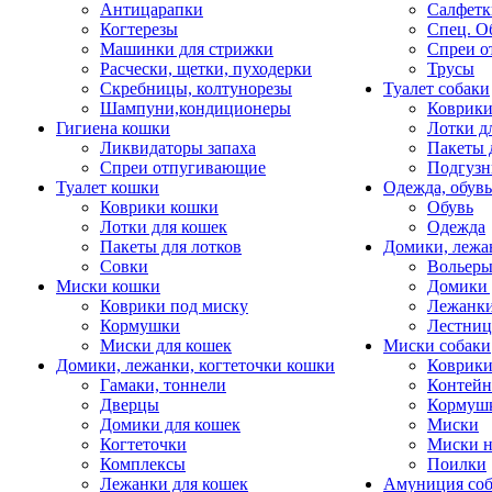
Антицарапки
Салфетк
Когтерезы
Спец. О
Машинки для стрижки
Спреи о
Расчески, щетки, пуходерки
Трусы
Скребницы, колтунорезы
Туалет собаки
Шампуни,кондиционеры
Коврик
Гигиена кошки
Лотки д
Ликвидаторы запаха
Пакеты 
Спреи отпугивающие
Подгузн
Туалет кошки
Одежда, обувь
Коврики кошки
Обувь
Лотки для кошек
Одежда
Пакеты для лотков
Домики, лежа
Совки
Вольеры
Миски кошки
Домики 
Коврики под миску
Лежанки
Кормушки
Лестни
Миски для кошек
Миски собаки
Домики, лежанки, когтеточки кошки
Коврики
Гамаки, тоннели
Контей
Дверцы
Кормуш
Домики для кошек
Миски
Когтеточки
Миски н
Комплексы
Поилки
Лежанки для кошек
Амуниция со