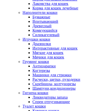
Лакомства для кошек
Корма для кошек лечебные
Наполнители кошки
Бумажные
Впитывающий
Древесный
Комкующийся
Силикагелевый
Игрушки кошки
Дразнилки
Интерактивные для кошек
Мягкие для кошек
Мячики для кошек
Груминг кошки
Антицарапки
Когтерезы
Машинки для стрижки
Расчески, щетки, пуходерки
Скребницы, колтунорезы
Шампуни,кондиционеры
Гигиена кошки
Ликвидаторы запаха
Спреи отпугивающие
Туалет кошки
Коврики кошки