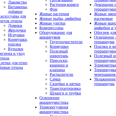
Лакомства
Растения,коряги
Декорации 
Витамины,
Фон
террариуми
добавки
Живые растения
Живые змеи
ксессуары для
Живые рыбы, амфибии
насекомые
леток птицы
Живые улитки
Живые яще
Домики
Компрессоры
амфибии и 
Жердочки
Оборудование для
Обогрев для
Игрушки
аквариумов
Освещение 
Кормушки,
Грунтоочистители
террариума
поилки
Кормушки
Поилки и к
Купалки
Полезный
террариуми
игиена и уход
инвентарь
Полезный и
тицы
Присоски,
террариуми
летки для птиц
краники и
Термометры
ивые птицы
клапаны
Террариумы
Распылители
черепашник
Сачки
Увлажнение 
Скребки и щетки
террариума
Транспортировка
Шланги и трубки
Освещение
аквариумистика
Терморегуляция
аквариумистика