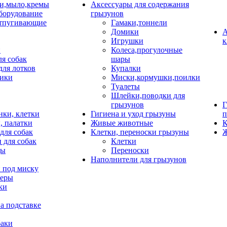
и,мыло,кремы
Аксессуары для содержания
борудование
грызунов
тпугивающие
Гамаки,тоннели
Домики
А
Игрушки
к
и
Колеса,прогулочные
ля собак
шары
для лотков
Купалки
ики
Миски,кормушки,поилки
Туалеты
Шлейки,поводки для
грызунов
Г
нки, клетки
Гигиена и уход грызуны
п
, палатки
Живые животные
К
для собак
Клетки, переноски грызуны
Ж
 для собак
Клетки
цы
Переноски
Наполнители для грызунов
 под миску
неры
ки
а подставке
баки