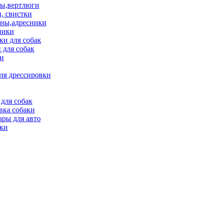
ы,вертлюги
, свистки
ны,адресники
ники
и для собак
 для собак
и
ля дрессировки
для собак
вка собаки
ары для авто
ки