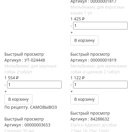
Артикул : 00000001817
Мильбемакс для взрослых
кошек 1 уп
1 425
₽
-
+
В корзину
Быстрый просмотр
Быстрый просмотр
Артикул : УТ-024448
Артикул : 00000001819
Мильбемакс для крупных
Мильбемакс для маленьких
собак 2таб/уп
собак и щенков 2 таб/уп
1 554
₽
1 122
₽
-
-
+
+
В корзину
В корзину
По рецепту. САМОВЫВОЗ
Быстрый просмотр
Быстрый просмотр
Артикул : 84288632
Артикул : 00000003653
Elanco Адвокат д/собак
Суролан 30 мл.
2,5мл 10-25кг 1пип