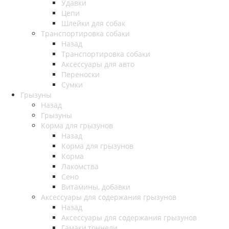
Удавки
Цепи
Шлейки для собак
Транспортировка собаки
Назад
Транспортировка собаки
Аксессуары для авто
Переноски
Сумки
Грызуны
Назад
Грызуны
Корма для грызунов
Назад
Корма для грызунов
Корма
Лакомства
Сено
Витамины, добавки
Аксессуары для содержания грызунов
Назад
Аксессуары для содержания грызунов
Гамаки,тоннели