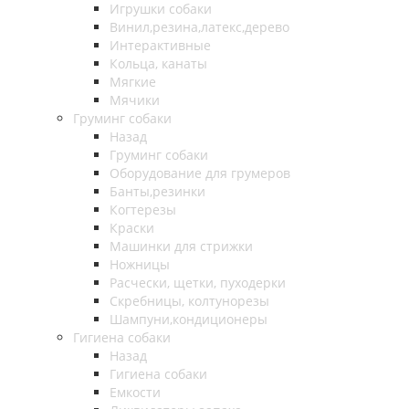
Игрушки собаки
Винил,резина,латекс,дерево
Интерактивные
Кольца, канаты
Мягкие
Мячики
Груминг собаки
Назад
Груминг собаки
Оборудование для грумеров
Банты,резинки
Когтерезы
Краски
Машинки для стрижки
Ножницы
Расчески, щетки, пуходерки
Скребницы, колтунорезы
Шампуни,кондиционеры
Гигиена собаки
Назад
Гигиена собаки
Емкости