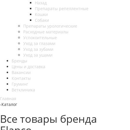
Назад
Препараты репеллентные
Кошки
Собаки
Препараты урологические
Расходные материалы
Успокоительные
Уход за глазами
Уход за зубами
Уход за ушами
Бренды
Цены и доставка
Вакансии
Контакты
Груминг
Ветклиника
Главная
-
Каталог
Все товары бренда