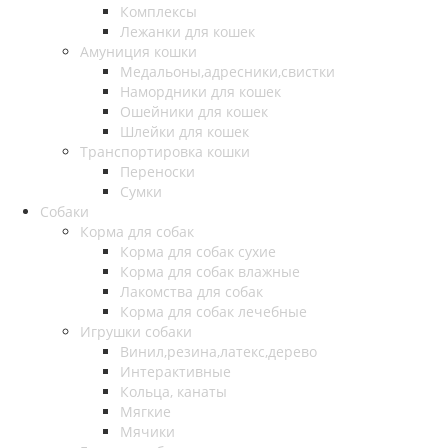
Комплексы
Лежанки для кошек
Амуниция кошки
Медальоны,адресники,свистки
Намордники для кошек
Ошейники для кошек
Шлейки для кошек
Транспортировка кошки
Переноски
Сумки
Собаки
Корма для собак
Корма для собак сухие
Корма для собак влажные
Лакомства для собак
Корма для собак лечебные
Игрушки собаки
Винил,резина,латекс,дерево
Интерактивные
Кольца, канаты
Мягкие
Мячики