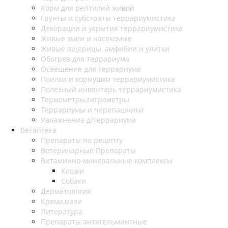
Корм для рептилий живой
Грунты и субстраты террариумистика
Декорации и укрытия террариумистика
Живые змеи и насекомые
Живые ящерицы, амфибии и улитки
Обогрев для террариума
Освещение для террариума
Поилки и кормушки террариумистика
Полезный инвентарь террариумистика
Термометры,гигрометры
Террариумы и черепашники
Увлажнение д/террариума
Ветаптека
Препараты по рецепту
Ветеринарные Препараты
Витаминно-минеральные комплексы
Кошки
Собаки
Дерматология
Крема,мази
Литература
Препараты антигельминтные