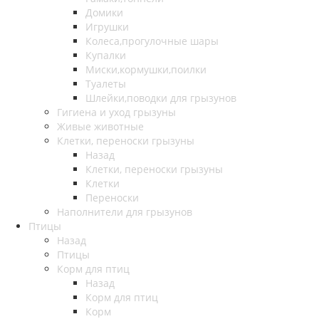
Домики
Игрушки
Колеса,прогулочные шары
Купалки
Миски,кормушки,поилки
Туалеты
Шлейки,поводки для грызунов
Гигиена и уход грызуны
Живые животные
Клетки, переноски грызуны
Назад
Клетки, переноски грызуны
Клетки
Переноски
Наполнители для грызунов
Птицы
Назад
Птицы
Корм для птиц
Назад
Корм для птиц
Корм