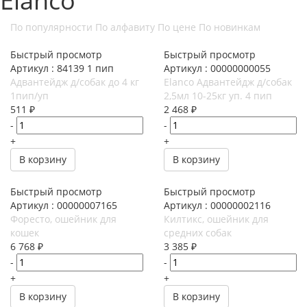
Elanco
По популярности
По алфавиту
По цене
По новинкам
Быстрый просмотр
Быстрый просмотр
Артикул : 84139 1 пип
Артикул : 00000000055
Адвантейдж д/собак до 4 кг
Elanco Адвантейдж д/собак
1пип/уп
2,5мл 10-25кг уп. 4 пип
511
₽
2 468
₽
-
-
+
+
В корзину
В корзину
Быстрый просмотр
Быстрый просмотр
Артикул : 00000007165
Артикул : 00000002116
Форесто, ошейник для
Килтикс, ошейник для
кошек
средних собак
6 768
₽
3 385
₽
-
-
+
+
В корзину
В корзину