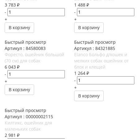
3 783
₽
1 488
₽
-
-
+
+
В корзину
В корзину
Быстрый просмотр
Быстрый просмотр
Артикул : 84580083
Артикул : 84321885
Форесто, ошейник большой
Elanco Больфо д/кошек и
(70 см) для собак
мелких собак ошейник от
6 043
₽
блох и клещей
1 264
₽
-
-
+
+
В корзину
В корзину
Быстрый просмотр
Артикул : 00000002115
Килтикс, ошейник для
маленьких собак
2 981
₽