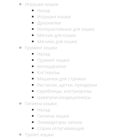
Игрушки кошки
Назад
Игрушки кошки
Дразнилки
Интерактивные для кошек
Мягкие для кошек
Мячики для кошек
Груминг кошки
Назад
Груминг кошки
Антицарапки
Когтерезы
Машинки для стрижки
Расчески, щетки, пуходерки
Скребницы, колтунорезы
Шампуни,кондиционеры
Гигиена кошки
Назад
Гигиена кошки
Ликвидаторы запаха
Спреи отпугивающие
Туалет кошки