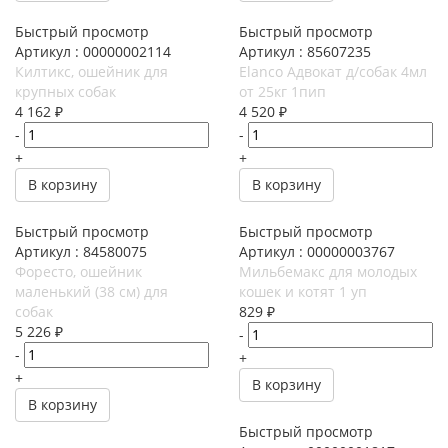
Быстрый просмотр
Быстрый просмотр
Артикул : 00000002114
Артикул : 85607235
Килтикс, ошейник для
Elanco Адвокат д/собак 4мл
крупных собак
от 25кг 1пип
4 162
₽
4 520
₽
-
-
+
+
В корзину
В корзину
Быстрый просмотр
Быстрый просмотр
Артикул : 84580075
Артикул : 00000003767
Форесто, ошейник
Мильбемакс для молодых
маленький (38 см) для
кошек и котят 1 уп
собак
829
₽
5 226
₽
-
-
+
+
В корзину
В корзину
Быстрый просмотр