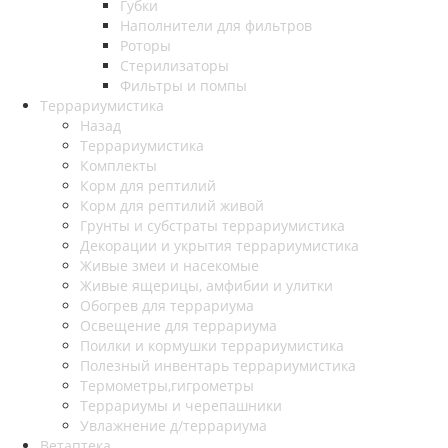
Губки
Наполнители для фильтров
Роторы
Стерилизаторы
Фильтры и помпы
Террариумистика
Назад
Террариумистика
Комплекты
Корм для рептилий
Корм для рептилий живой
Грунты и субстраты террариумистика
Декорации и укрытия террариумистика
Живые змеи и насекомые
Живые ящерицы, амфибии и улитки
Обогрев для террариума
Освещение для террариума
Поилки и кормушки террариумистика
Полезный инвентарь террариумистика
Термометры,гигрометры
Террариумы и черепашники
Увлажнение д/террариума
Ветаптека