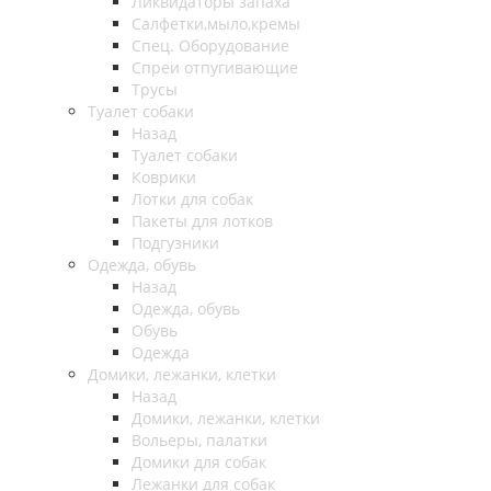
Ликвидаторы запаха
Салфетки,мыло,кремы
Спец. Оборудование
Спреи отпугивающие
Трусы
Туалет собаки
Назад
Туалет собаки
Коврики
Лотки для собак
Пакеты для лотков
Подгузники
Одежда, обувь
Назад
Одежда, обувь
Обувь
Одежда
Домики, лежанки, клетки
Назад
Домики, лежанки, клетки
Вольеры, палатки
Домики для собак
Лежанки для собак