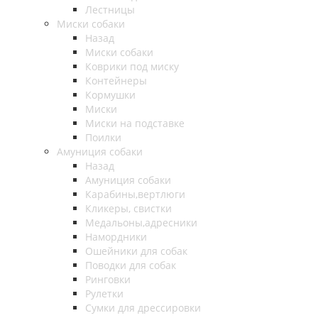
Лестницы
Миски собаки
Назад
Миски собаки
Коврики под миску
Контейнеры
Кормушки
Миски
Миски на подставке
Поилки
Амуниция собаки
Назад
Амуниция собаки
Карабины,вертлюги
Кликеры, свистки
Медальоны,адресники
Намордники
Ошейники для собак
Поводки для собак
Ринговки
Рулетки
Сумки для дрессировки