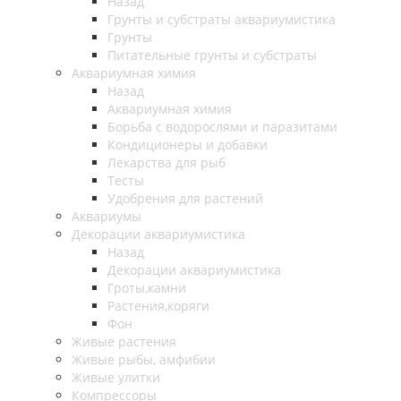
Назад
Грунты и субстраты аквариумистика
Грунты
Питательные грунты и субстраты
Аквариумная химия
Назад
Аквариумная химия
Борьба с водорослями и паразитами
Кондиционеры и добавки
Лекарства для рыб
Тесты
Удобрения для растений
Аквариумы
Декорации аквариумистика
Назад
Декорации аквариумистика
Гроты,камни
Растения,коряги
Фон
Живые растения
Живые рыбы, амфибии
Живые улитки
Компрессоры