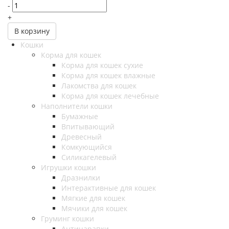
-
+
В корзину
Кошки
Корма для кошек
Корма для кошек сухие
Корма для кошек влажные
Лакомства для кошек
Корма для кошек лечебные
Наполнители кошки
Бумажные
Впитывающий
Древесный
Комкующийся
Силикагелевый
Игрушки кошки
Дразнилки
Интерактивные для кошек
Мягкие для кошек
Мячики для кошек
Груминг кошки
Антицарапки