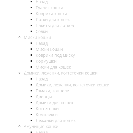
Назад
Туалет кошки
Коврики кошки
Лотки для кошек
Пакеты для лотков
Совки
Миски кошки
Назад
Миски кошки
Коврики под миску
Кормушки
Миски для кошек
Домики, лежанки, когтеточки кошки
Назад
Домики, лежанки, когтеточки кошки
Гамаки, тоннели
Дверцы
Домики для кошек
Когтеточки
Комплексы
Лежанки для кошек
Амуниция кошки
Назад