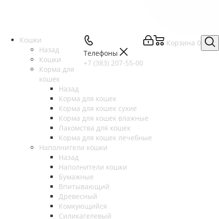
Кошки
Корзина
0
Назад
Телефоны
Кошки
+7 (383) 207-55-00
Корма для
кошек
Назад
Корма для кошек
Корма для кошек сухие
Корма для кошек влажные
Лакомства для кошек
Корма для кошек лечебные
Наполнители кошки
Назад
Наполнители кошки
Бумажные
Впитывающий
Древесный
Комкующийся
Силикагелевый