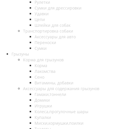
Рулетки
Сумки для дрессировки
Удавки
Цепи
Шлейки для собак
Транспортировка собаки
Аксессуары для авто
Переноски
Сумки
Грызуны
Корма для грызунов
Корма
Лакомства
Сено
Витамины, добавки
Аксессуары для содержания грызунов
Гамаки,тоннели
Домики
Игрушки
Колеса,прогулочные шары
Купалки
Миски,кормушки,поилки
Туалеты