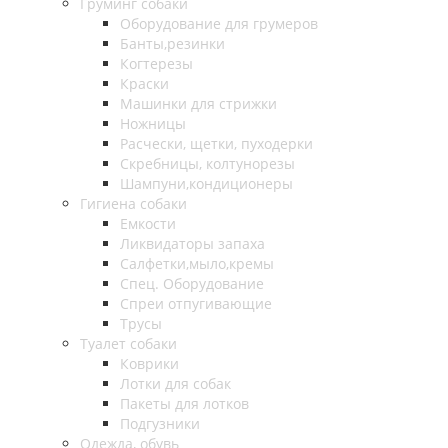
Груминг собаки
Оборудование для грумеров
Банты,резинки
Когтерезы
Краски
Машинки для стрижки
Ножницы
Расчески, щетки, пуходерки
Скребницы, колтунорезы
Шампуни,кондиционеры
Гигиена собаки
Емкости
Ликвидаторы запаха
Салфетки,мыло,кремы
Спец. Оборудование
Спреи отпугивающие
Трусы
Туалет собаки
Коврики
Лотки для собак
Пакеты для лотков
Подгузники
Одежда, обувь