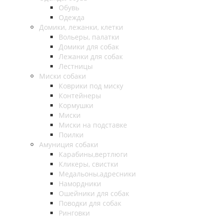
Обувь
Одежда
Домики, лежанки, клетки
Вольеры, палатки
Домики для собак
Лежанки для собак
Лестницы
Миски собаки
Коврики под миску
Контейнеры
Кормушки
Миски
Миски на подставке
Поилки
Амуниция собаки
Карабины,вертлюги
Кликеры, свистки
Медальоны,адресники
Намордники
Ошейники для собак
Поводки для собак
Ринговки