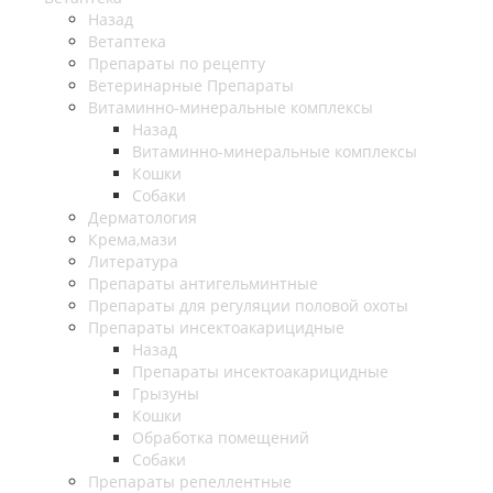
Назад
Ветаптека
Препараты по рецепту
Ветеринарные Препараты
Витаминно-минеральные комплексы
Назад
Витаминно-минеральные комплексы
Кошки
Собаки
Дерматология
Крема,мази
Литература
Препараты антигельминтные
Препараты для регуляции половой охоты
Препараты инсектоакарицидные
Назад
Препараты инсектоакарицидные
Грызуны
Кошки
Обработка помещений
Собаки
Препараты репеллентные