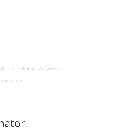
а
Ветаптека
Бренды
Акции
Ещё
линика
Ещё
nator