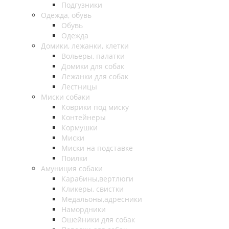
Подгузники
Одежда, обувь
Обувь
Одежда
Домики, лежанки, клетки
Вольеры, палатки
Домики для собак
Лежанки для собак
Лестницы
Миски собаки
Коврики под миску
Контейнеры
Кормушки
Миски
Миски на подставке
Поилки
Амуниция собаки
Карабины,вертлюги
Кликеры, свистки
Медальоны,адресники
Намордники
Ошейники для собак