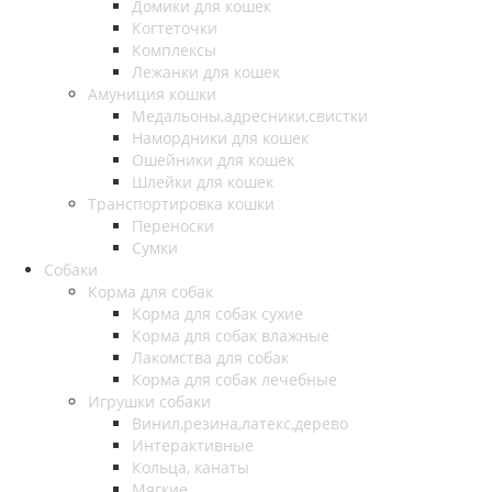
Домики для кошек
Когтеточки
Комплексы
Лежанки для кошек
Амуниция кошки
Медальоны,адресники,свистки
Намордники для кошек
Ошейники для кошек
Шлейки для кошек
Транспортировка кошки
Переноски
Сумки
Собаки
Корма для собак
Корма для собак сухие
Корма для собак влажные
Лакомства для собак
Корма для собак лечебные
Игрушки собаки
Винил,резина,латекс,дерево
Интерактивные
Кольца, канаты
Мягкие