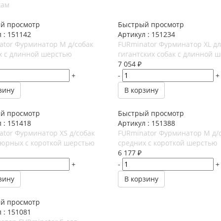
кам
й просмотр
Быстрый просмотр
 : 151142
Артикул : 151234
ator Фурминатор M д/собак
FURminator Фурминатор XL д
х с длинной шерстью
гигантских собак с длинной 
7 054
₽
+
-
+
зину
В корзину
й просмотр
Быстрый просмотр
 : 151418
Артикул : 151388
ator Фурминатор XS д/собак
FURminator Фурминатор M д/
юрных с короткой шерстью
средних с короткой шерстью
6 177
₽
+
-
+
зину
В корзину
й просмотр
 : 151081