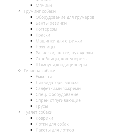
Мячики
Груминг собаки
Оборудование для грумеров
Банты,резинки
Когтерезы
Краски
Машинки для стрижки
Ножницы
Расчески, щетки, пуходерки
Скребницы, колтунорезы
Шампуни,кондиционеры
Гигиена собаки
Емкости
Ликвидаторы запаха
Салфетки,мыло,кремы
Спец. Оборудование
Спреи отпугивающие
Трусы
Туалет собаки
Коврики
Лотки для собак
Пакеты для лотков