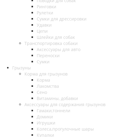
Поводки для собак
Ринговки
Рулетки
Сумки для дрессировки
Удавки
Цепи
Шлейки для собак
Транспортировка собаки
Аксессуары для авто
Переноски
Сумки
Грызуны
Корма для грызунов
Корма
Лакомства
Сено
Витамины, добавки
Аксессуары для содержания грызунов
Гамаки,тоннели
Домики
Игрушки
Колеса,прогулочные шары
Купалки