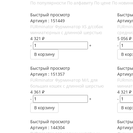
По популярности
По алфавиту
По цене
По новин
Быстрый просмотр
Быстры
Артикул : 151449
Артикул
FURminator Фурминатор XS д/собак
FURmin
миниатюрных с длинной шерстью
средни
4 321
₽
5 056
₽
-
+
-
В корзину
В кор
Быстрый просмотр
Быстры
Артикул : 151357
Артикул
FURminator Фурминатор M/L для
FURmin
больших кошек c длинной шерстью
миниат
4 361
₽
4 321
₽
-
+
-
В корзину
В кор
Быстрый просмотр
Быстры
Артикул : 144304
Артикул