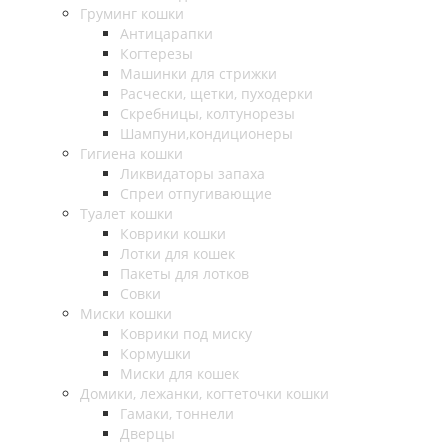
Груминг кошки
Антицарапки
Когтерезы
Машинки для стрижки
Расчески, щетки, пуходерки
Скребницы, колтунорезы
Шампуни,кондиционеры
Гигиена кошки
Ликвидаторы запаха
Спреи отпугивающие
Туалет кошки
Коврики кошки
Лотки для кошек
Пакеты для лотков
Совки
Миски кошки
Коврики под миску
Кормушки
Миски для кошек
Домики, лежанки, когтеточки кошки
Гамаки, тоннели
Дверцы