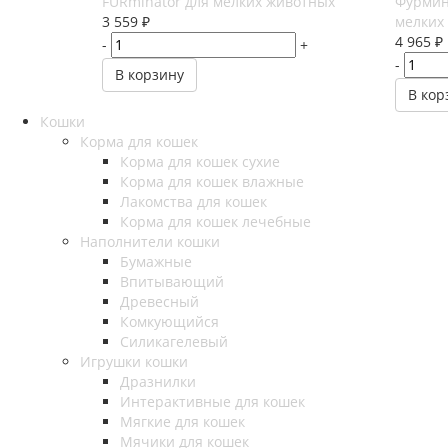
FURminator для мелких животных
Фурмин
3 559
₽
мелких 
4 965
₽
-
+
-
В корзину
В кор
Кошки
Корма для кошек
Корма для кошек сухие
Корма для кошек влажные
Лакомства для кошек
Корма для кошек лечебные
Наполнители кошки
Бумажные
Впитывающий
Древесный
Комкующийся
Силикагелевый
Игрушки кошки
Дразнилки
Интерактивные для кошек
Мягкие для кошек
Мячики для кошек