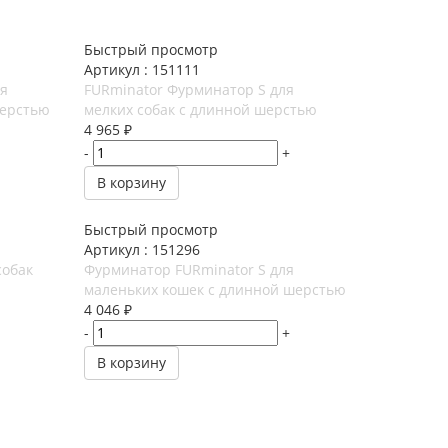
Быстрый просмотр
Артикул : 151111
ля
FURminator Фурминатор S для
шерстью
мелких собак с длинной шерстью
4 965
₽
-
+
В корзину
Быстрый просмотр
Артикул : 151296
собак
Фурминатор FURminator S для
маленьких кошек c длинной шерстью
4 046
₽
-
+
В корзину