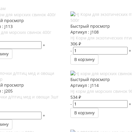
кам
й просмотр
Быстрый просмотр
 : J113
Артикул : J108
 для морских свинок 400г
HJ Корм для экзотических пти
306
₽
+
-
+
зину
В корзину
Быстрый просмотр
й просмотр
Артикул : J114
 : J205
HJ корм для морских свинок 9
чки д/птиц мед и овощи 3шт
534
₽
-
+
В корзину
+
зину