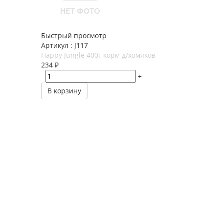
Быстрый просмотр
Артикул : J117
Happy Jungle 400г корм д/хомяков
234
₽
-
+
В корзину