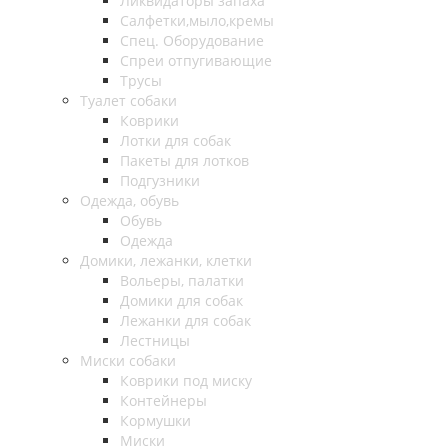
Ликвидаторы запаха
Салфетки,мыло,кремы
Спец. Оборудование
Спреи отпугивающие
Трусы
Туалет собаки
Коврики
Лотки для собак
Пакеты для лотков
Подгузники
Одежда, обувь
Обувь
Одежда
Домики, лежанки, клетки
Вольеры, палатки
Домики для собак
Лежанки для собак
Лестницы
Миски собаки
Коврики под миску
Контейнеры
Кормушки
Миски