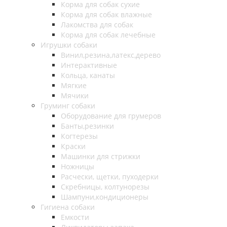
Корма для собак сухие
Корма для собак влажные
Лакомства для собак
Корма для собак лечебные
Игрушки собаки
Винил,резина,латекс,дерево
Интерактивные
Кольца, канаты
Мягкие
Мячики
Груминг собаки
Оборудование для грумеров
Банты,резинки
Когтерезы
Краски
Машинки для стрижки
Ножницы
Расчески, щетки, пуходерки
Скребницы, колтунорезы
Шампуни,кондиционеры
Гигиена собаки
Емкости