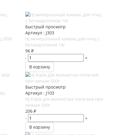
Быстрый просмотр
Артикул : J303
ц 500г
HJ минеральный камень для птиц с
бетакаротином 14г
96
₽
-
+
В корзину
Быстрый просмотр
Артикул : J103
00г
HJ Корм для волнистых попугаев при
линьке 500г
206
₽
-
+
В корзину