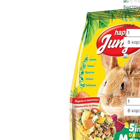
Быстры
Артикул
HJ корм
493
₽
-
В кор
Быстры
Артикул
HJ пало
фрукты
278
₽
-
В кор