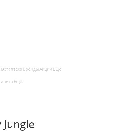
а
Ветаптека
Бренды
Акции
Ещё
линика
Ещё
 Jungle