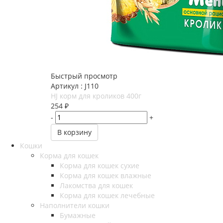
Быстрый просмотр
Артикул : J110
HJ корм для кроликов 400г
254
₽
-
+
В корзину
Кошки
Корма для кошек
Корма для кошек сухие
Корма для кошек влажные
Лакомства для кошек
Корма для кошек лечебные
Наполнители кошки
Бумажные