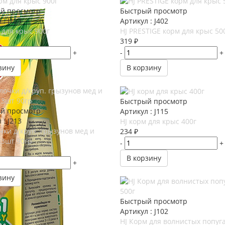
й просмотр
Быстрый просмотр
 : J123
Артикул : J402
 для крыс 900г
HJ PRESTIGE корм для крыс 50
319
₽
+
-
+
зину
В корзину
Быстрый просмотр
й просмотр
Артикул : J115
 : J213
HJ корм для крыс 400г
чки д/круп. грызунов мед и
234
₽
 3шт 90гр
-
+
В корзину
+
зину
Быстрый просмотр
Артикул : J102
HJ Корм для волнистых попуга