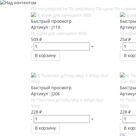
По популярности
По алфавиту
По цене
По новин
Быстрый просмотр
Быстры
Артикул : J119
Артикул
HJ корм для шиншилл 900г
HJ корм
509
₽
254
₽
-
+
-
В корзину
В кор
Быстрый просмотр
Быстры
Артикул : J206
Артикул
HJ Палочки д/птиц мед и яйцо 3шт
HJ Пало
90гр
90гр
228
₽
228
₽
-
+
-
В корзину
В кор