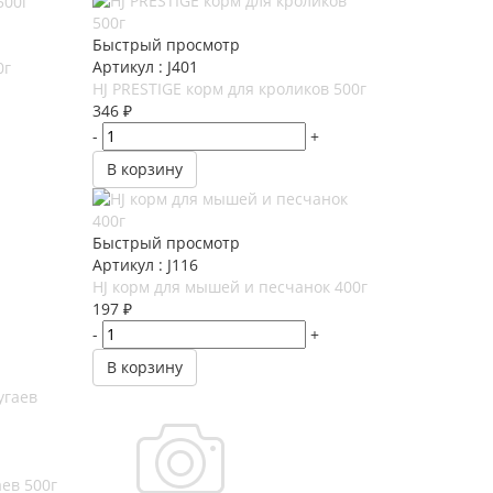
Быстрый просмотр
Артикул : J401
0г
HJ PRESTIGE корм для кроликов 500г
346
₽
-
+
В корзину
Быстрый просмотр
Артикул : J116
HJ корм для мышей и песчанок 400г
197
₽
-
+
В корзину
ев 500г