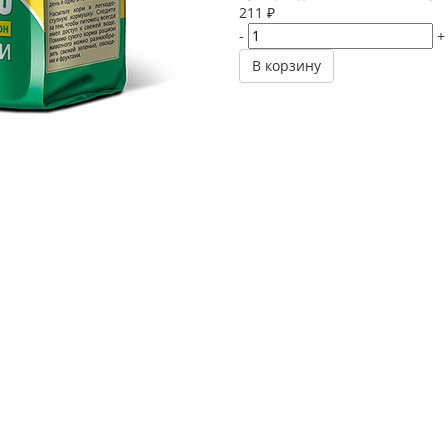
211
₽
-
+
В корзину