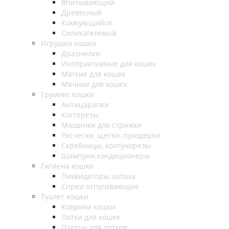
Впитывающий
Древесный
Комкующийся
Силикагелевый
Игрушки кошки
Дразнилки
Интерактивные для кошек
Мягкие для кошек
Мячики для кошек
Груминг кошки
Антицарапки
Когтерезы
Машинки для стрижки
Расчески, щетки, пуходерки
Скребницы, колтунорезы
Шампуни,кондиционеры
Гигиена кошки
Ликвидаторы запаха
Спреи отпугивающие
Туалет кошки
Коврики кошки
Лотки для кошек
Пакеты для лотков