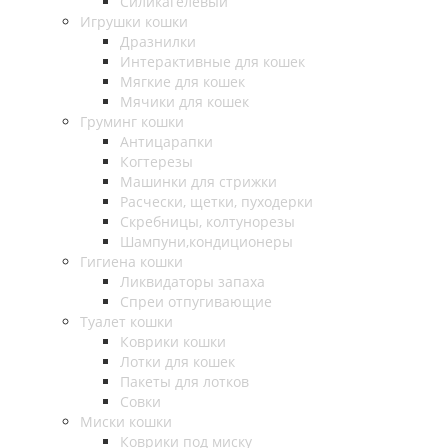
Силикагелевый
Игрушки кошки
Дразнилки
Интерактивные для кошек
Мягкие для кошек
Мячики для кошек
Груминг кошки
Антицарапки
Когтерезы
Машинки для стрижки
Расчески, щетки, пуходерки
Скребницы, колтунорезы
Шампуни,кондиционеры
Гигиена кошки
Ликвидаторы запаха
Спреи отпугивающие
Туалет кошки
Коврики кошки
Лотки для кошек
Пакеты для лотков
Совки
Миски кошки
Коврики под миску