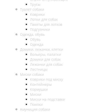
Трусы
Туалет собаки
Коврики
Лотки для собак
Пакеты для лотков
Подгузники
Одежда, обувь
Обувь
Одежда
Домики, лежанки, клетки
Вольеры, палатки
Домики для собак
Лежанки для собак
Лестницы
Миски собаки
Коврики под миску
Контейнеры
Кормушки
Миски
Миски на подставке
Поилки
Амуниция собаки