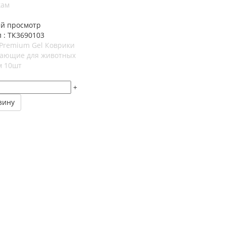
кам
й просмотр
 : ТК3690103
 Premium Gel Коврики
ающие для животных
м 10шт
+
зину