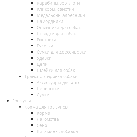
Карабины,вертлюги
Кликеры, свистки
Медальоны,адресники
Намордники
Ошейники для собак
Поводки для собак
Ринговки
Рулетки
Сумки для дрессировки
Удавки
Цепи
Шлейки для собак
Транспортировка собаки
Аксессуары для авто
Переноски
Сумки
Грызуны
Корма для грызунов
Корма
Лакомства
Сено
Витамины, добавки