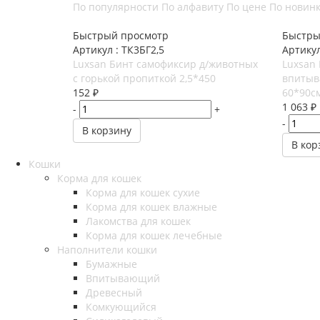
По популярности
По алфавиту
По цене
По новин
Быстрый просмотр
Быстры
Артикул : ТК3БГ2,5
Артикул
Luxsan Бинт самофиксир д/животных
Luxsan
с горькой пропиткой 2,5*450
впитыв
152
₽
60*90c
1 063
₽
-
+
-
В корзину
В кор
Кошки
Корма для кошек
Корма для кошек сухие
Корма для кошек влажные
Лакомства для кошек
Корма для кошек лечебные
Наполнители кошки
Бумажные
Впитывающий
Древесный
Комкующийся