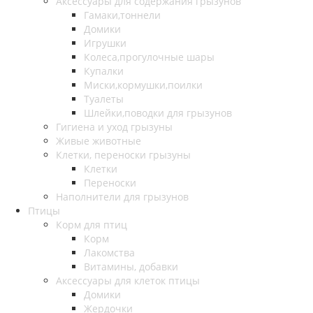
Аксессуары для содержания грызунов
Гамаки,тоннели
Домики
Игрушки
Колеса,прогулочные шары
Купалки
Миски,кормушки,поилки
Туалеты
Шлейки,поводки для грызунов
Гигиена и уход грызуны
Живые животные
Клетки, переноски грызуны
Клетки
Переноски
Наполнители для грызунов
Птицы
Корм для птиц
Корм
Лакомства
Витамины, добавки
Аксессуары для клеток птицы
Домики
Жердочки