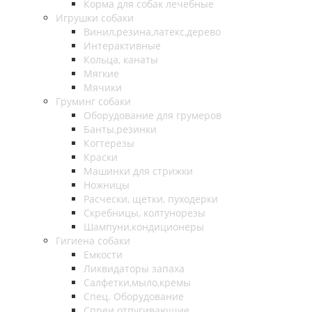
Корма для собак лечебные
Игрушки собаки
Винил,резина,латекс,дерево
Интерактивные
Кольца, канаты
Мягкие
Мячики
Груминг собаки
Оборудование для грумеров
Банты,резинки
Когтерезы
Краски
Машинки для стрижки
Ножницы
Расчески, щетки, пуходерки
Скребницы, колтунорезы
Шампуни,кондиционеры
Гигиена собаки
Емкости
Ликвидаторы запаха
Салфетки,мыло,кремы
Спец. Оборудование
Спреи отпугивающие