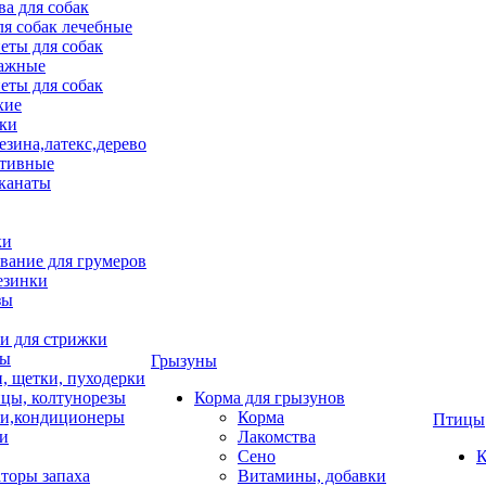
ва для собак
ля собак лечебные
еты для собак
ажные
еты для собак
хие
ки
езина,латекс,дерево
тивные
 канаты
ки
вание для грумеров
езинки
зы
 для стрижки
цы
Грызуны
и, щетки, пуходерки
цы, колтунорезы
Корма для грызунов
и,кондиционеры
Корма
Птицы
ки
Лакомства
Сено
К
торы запаха
Витамины, добавки