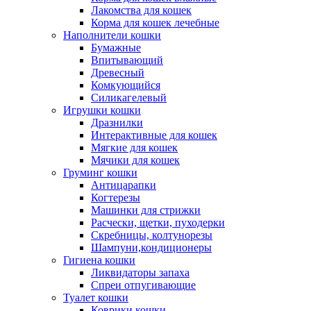
Лакомства для кошек
Корма для кошек лечебные
Наполнители кошки
Бумажные
Впитывающий
Древесный
Комкующийся
Силикагелевый
Игрушки кошки
Дразнилки
Интерактивные для кошек
Мягкие для кошек
Мячики для кошек
Груминг кошки
Антицарапки
Когтерезы
Машинки для стрижки
Расчески, щетки, пуходерки
Скребницы, колтунорезы
Шампуни,кондиционеры
Гигиена кошки
Ликвидаторы запаха
Спреи отпугивающие
Туалет кошки
Коврики кошки