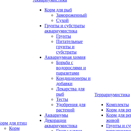
Корм для рыб
Замороженный
Сухой
Грунты и субстраты
аквариумистика
Грунты
Питательные
грунты и
субстраты
Аквариумная химия
Борьба с
водорослями и
паразитами
Кондиционеры и
добавки
Лекарства для
рыб
Террариумистика
Тесты
Удобрения для
Комплекты
растений
Корм для р
Аквариумы
Корм для р
Декорации
живой
орм для птиц
аквариумистика
Грунты и су
Корм
Гроты,камни
террариуми