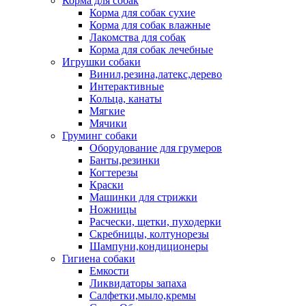
Корма для собак
Корма для собак сухие
Корма для собак влажные
Лакомства для собак
Корма для собак лечебные
Игрушки собаки
Винил,резина,латекс,дерево
Интерактивные
Кольца, канаты
Мягкие
Мячики
Груминг собаки
Оборудование для грумеров
Банты,резинки
Когтерезы
Краски
Машинки для стрижки
Ножницы
Расчески, щетки, пуходерки
Скребницы, колтунорезы
Шампуни,кондиционеры
Гигиена собаки
Емкости
Ликвидаторы запаха
Салфетки,мыло,кремы