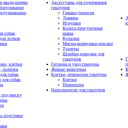
и,мыло,кремы
Аксессуары для содержания
борудование
грызунов
тпугивающие
Гамаки,тоннели
Домики
А
Игрушки
к
и
Колеса,прогулочные
ля собак
шары
для лотков
Купалки
ики
Миски,кормушки,поилки
Туалеты
Шлейки,поводки для
грызунов
Г
нки, клетки
Гигиена и уход грызуны
п
, палатки
Живые животные
К
для собак
Клетки, переноски грызуны
Ж
 для собак
Клетки
цы
Переноски
Наполнители для грызунов
 под миску
неры
ки
а подставке
баки