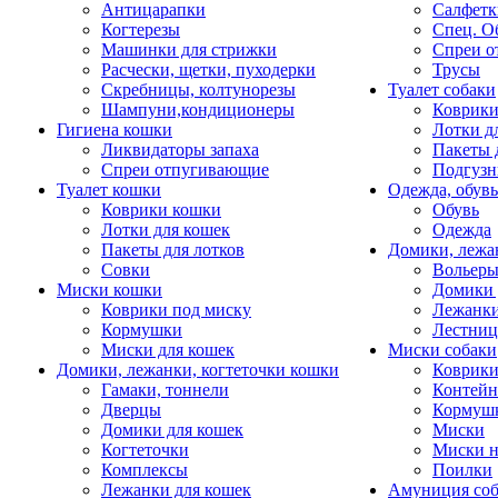
Антицарапки
Салфетк
Когтерезы
Спец. О
Машинки для стрижки
Спреи о
Расчески, щетки, пуходерки
Трусы
Скребницы, колтунорезы
Туалет собаки
Шампуни,кондиционеры
Коврик
Гигиена кошки
Лотки д
Ликвидаторы запаха
Пакеты 
Спреи отпугивающие
Подгузн
Туалет кошки
Одежда, обувь
Коврики кошки
Обувь
Лотки для кошек
Одежда
Пакеты для лотков
Домики, лежа
Совки
Вольеры
Миски кошки
Домики 
Коврики под миску
Лежанки
Кормушки
Лестни
Миски для кошек
Миски собаки
Домики, лежанки, когтеточки кошки
Коврики
Гамаки, тоннели
Контей
Дверцы
Кормуш
Домики для кошек
Миски
Когтеточки
Миски н
Комплексы
Поилки
Лежанки для кошек
Амуниция со