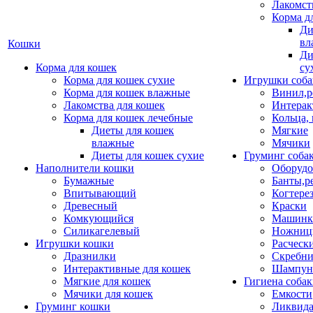
Лакомст
Корма д
Ди
вл
Кошки
Ди
Корма для кошек
су
Корма для кошек сухие
Игрушки соба
Корма для кошек влажные
Винил,р
Лакомства для кошек
Интерак
Корма для кошек лечебные
Кольца,
Диеты для кошек
Мягкие
влажные
Мячики
Диеты для кошек сухие
Груминг соба
Наполнители кошки
Оборудо
Бумажные
Банты,р
Впитывающий
Когтере
Древесный
Краски
Комкующийся
Машинки
Силикагелевый
Ножни
Игрушки кошки
Расческ
Дразнилки
Скребни
Интерактивные для кошек
Шампун
Мягкие для кошек
Гигиена соба
Мячики для кошек
Емкости
Груминг кошки
Ликвида