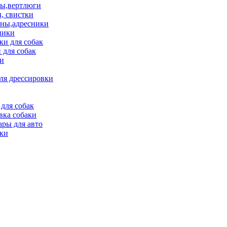
ы,вертлюги
, свистки
ны,адресники
ники
и для собак
 для собак
и
ля дрессировки
для собак
вка собаки
ары для авто
ки