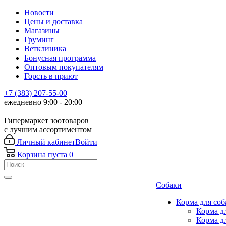
Новости
Цены и доставка
Магазины
Груминг
Ветклиника
Бонусная программа
Оптовым покупателям
Горсть в приют
+7 (383) 207-55-00
ежедневно 9:00 - 20:00
Гипермаркет зоотоваров
с лучшим ассортиментом
Личный кабинет
Войти
Корзина
пуста
0
Собаки
Корма для соб
Корма д
Корма д