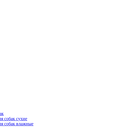
ак
ля собак сухие
ля собак влажные