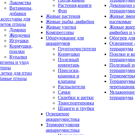
Лакомства
Растения,коряги
Декорации 
Витамины,
Фон
террариуми
добавки
Живые растения
Живые змеи
ксессуары для
Живые рыбы, амфибии
насекомые
леток птицы
Живые улитки
Живые яще
Домики
Компрессоры
амфибии и 
Жердочки
Оборудование для
Обогрев для
Игрушки
аквариумов
Освещение 
Кормушки,
Грунтоочистители
террариума
поилки
Кормушки
Поилки и к
Купалки
Полезный
террариуми
игиена и уход
инвентарь
Полезный и
тицы
Присоски,
террариуми
летки для птиц
краники и
Термометры
ивые птицы
клапаны
Террариумы
Распылители
черепашник
Сачки
Увлажнение 
Скребки и щетки
террариума
Транспортировка
Шланги и трубки
Освещение
аквариумистика
Терморегуляция
аквариумистика