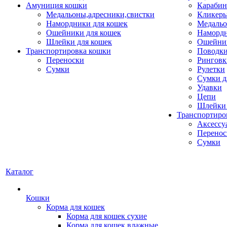
Амуниция кошки
Карабин
Медальоны,адресники,свистки
Кликеры
Намордники для кошек
Медальо
Ошейники для кошек
Наморд
Шлейки для кошек
Ошейник
Транспортировка кошки
Поводки
Переноски
Ринговк
Сумки
Рулетки
Сумки д
Удавки
Цепи
Шлейки 
Транспортиро
Аксессу
Перенос
Сумки
Каталог
Кошки
Корма для кошек
Корма для кошек сухие
Корма для кошек влажные