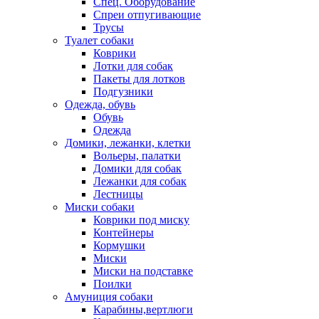
Спец. Оборудование
Спреи отпугивающие
Трусы
Туалет собаки
Коврики
Лотки для собак
Пакеты для лотков
Подгузники
Одежда, обувь
Обувь
Одежда
Домики, лежанки, клетки
Вольеры, палатки
Домики для собак
Лежанки для собак
Лестницы
Миски собаки
Коврики под миску
Контейнеры
Кормушки
Миски
Миски на подставке
Поилки
Амуниция собаки
Карабины,вертлюги