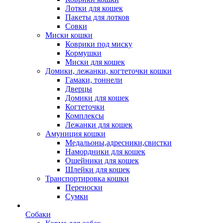
Лотки для кошек
Пакеты для лотков
Совки
Миски кошки
Коврики под миску
Кормушки
Миски для кошек
Домики, лежанки, когтеточки кошки
Гамаки, тоннели
Дверцы
Домики для кошек
Когтеточки
Комплексы
Лежанки для кошек
Амуниция кошки
Медальоны,адресники,свистки
Намордники для кошек
Ошейники для кошек
Шлейки для кошек
Транспортировка кошки
Переноски
Сумки
Собаки