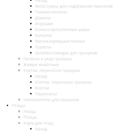
Назад
Аксессуары для содержания грызунов
Гамаки,тоннели
Домики
Игрушки
Колеса,прогулочные шары
Купалки
Миски,кормушки,поилки
Туалеты
Шлейки,поводки для грызунов
Гигиена и уход грызуны
Живые животные
Клетки, переноски грызуны
Назад
Клетки, переноски грызуны
Клетки
Переноски
Наполнители для грызунов
Птицы
Назад
Птицы
Корм для птиц
Назад