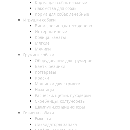
Корма для собак влажные
Лакомства для собак
Корма для собак лечебные
Игрушки собаки
Винил,резина,латекс,дерево
Интерактивные
Кольца, канаты
Мягкие
Мячики
Груминг собаки
Оборудование для грумеров
Банты,резинки
Когтерезы
Краски
Машинки для стрижки
Ножницы
Расчески, щетки, пуходерки
Скребницы, колтунорезы
Шампуни,кондиционеры
Гигиена собаки
Емкости
Ликвидаторы запаха