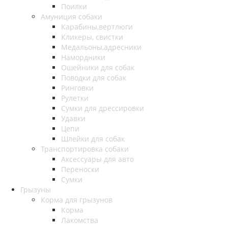
Поилки
Амуниция собаки
Карабины,вертлюги
Кликеры, свистки
Медальоны,адресники
Намордники
Ошейники для собак
Поводки для собак
Ринговки
Рулетки
Сумки для дрессировки
Удавки
Цепи
Шлейки для собак
Транспортировка собаки
Аксессуары для авто
Переноски
Сумки
Грызуны
Корма для грызунов
Корма
Лакомства