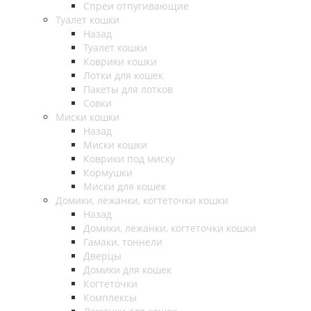
Спреи отпугивающие
Туалет кошки
Назад
Туалет кошки
Коврики кошки
Лотки для кошек
Пакеты для лотков
Совки
Миски кошки
Назад
Миски кошки
Коврики под миску
Кормушки
Миски для кошек
Домики, лежанки, когтеточки кошки
Назад
Домики, лежанки, когтеточки кошки
Гамаки, тоннели
Дверцы
Домики для кошек
Когтеточки
Комплексы