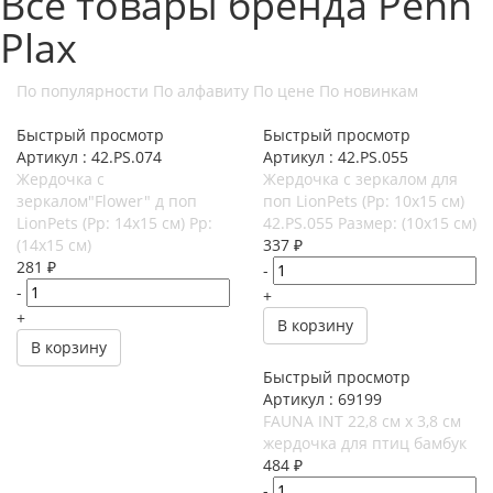
Все товары бренда Penn
Plax
По популярности
По алфавиту
По цене
По новинкам
Быстрый просмотр
Быстрый просмотр
Артикул : 42.PS.074
Артикул : 42.PS.055
Жердочка с
Жердочка с зеркалом для
зеркалом"Flower" д поп
поп LionPets (Рр: 10х15 см)
LionPets (Рр: 14х15 см) Рр:
42.PS.055 Размер: (10х15 см)
(14х15 см)
337
₽
281
₽
-
-
+
+
В корзину
В корзину
Быстрый просмотр
Артикул : 69199
FAUNA INT 22,8 см х 3,8 см
жердочка для птиц бамбук
484
₽
-