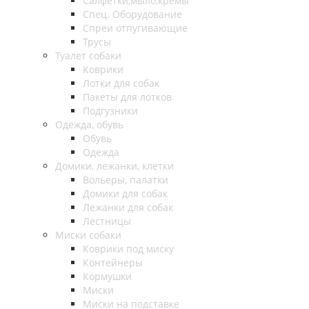
Салфетки,мыло,кремы
Спец. Оборудование
Спреи отпугивающие
Трусы
Туалет собаки
Коврики
Лотки для собак
Пакеты для лотков
Подгузники
Одежда, обувь
Обувь
Одежда
Домики, лежанки, клетки
Вольеры, палатки
Домики для собак
Лежанки для собак
Лестницы
Миски собаки
Коврики под миску
Контейнеры
Кормушки
Миски
Миски на подставке