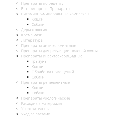
Препараты по рецепту
Ветеринарные Препараты
Витаминно-минеральные комплексы
Кошки
Собаки
Дерматология
Крема,мази
Литература
Препараты антигельминтные
Препараты для регуляции половой охоты
Препараты инсектоакарицидные
Грызуны
Кошки
Обработка помещений
Собаки
Препараты репеллентные
Кошки
Собаки
Препараты урологические
Расходные материалы
Успокоительные
Уход за глазами