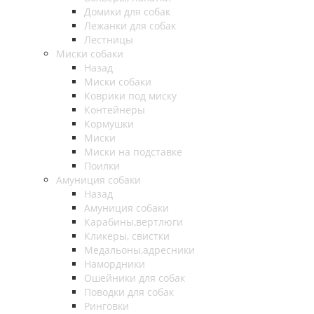
Домики для собак
Лежанки для собак
Лестницы
Миски собаки
Назад
Миски собаки
Коврики под миску
Контейнеры
Кормушки
Миски
Миски на подставке
Поилки
Амуниция собаки
Назад
Амуниция собаки
Карабины,вертлюги
Кликеры, свистки
Медальоны,адресники
Намордники
Ошейники для собак
Поводки для собак
Ринговки