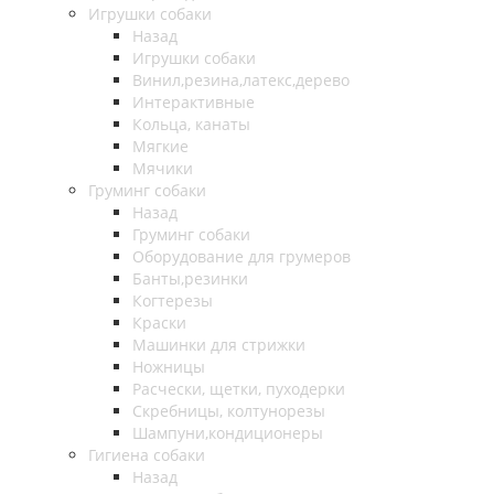
Игрушки собаки
Назад
Игрушки собаки
Винил,резина,латекс,дерево
Интерактивные
Кольца, канаты
Мягкие
Мячики
Груминг собаки
Назад
Груминг собаки
Оборудование для грумеров
Банты,резинки
Когтерезы
Краски
Машинки для стрижки
Ножницы
Расчески, щетки, пуходерки
Скребницы, колтунорезы
Шампуни,кондиционеры
Гигиена собаки
Назад