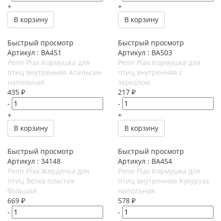
+
+
В корзину
В корзину
Быстрый просмотр
Быстрый просмотр
Артикул : BA451
Артикул : BA503
Penn Plax Кормушка для
Penn Plax Кормушка для
птиц внутренняя Апельсин
птиц внутренняя с
напольная
зеркалом
435
₽
217
₽
-
-
+
+
В корзину
В корзину
Быстрый просмотр
Быстрый просмотр
Артикул : 34148
Артикул : BA454
Penn Plax Жердочка для
Penn Plax Кормушка для
птиц Ветка пластик
птиц внутренняя Кукуруза
большая
напольная
669
₽
578
₽
-
-