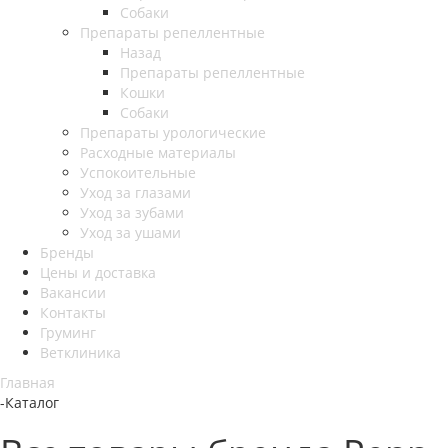
Собаки
Препараты репеллентные
Назад
Препараты репеллентные
Кошки
Собаки
Препараты урологические
Расходные материалы
Успокоительные
Уход за глазами
Уход за зубами
Уход за ушами
Бренды
Цены и доставка
Вакансии
Контакты
Груминг
Ветклиника
Главная
-
Каталог