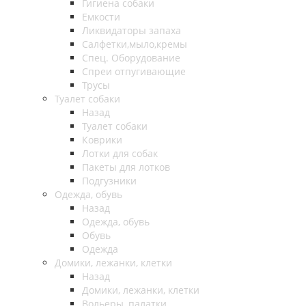
Гигиена собаки
Емкости
Ликвидаторы запаха
Салфетки,мыло,кремы
Спец. Оборудование
Спреи отпугивающие
Трусы
Туалет собаки
Назад
Туалет собаки
Коврики
Лотки для собак
Пакеты для лотков
Подгузники
Одежда, обувь
Назад
Одежда, обувь
Обувь
Одежда
Домики, лежанки, клетки
Назад
Домики, лежанки, клетки
Вольеры, палатки