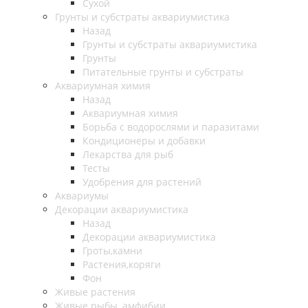
Сухой
Грунты и субстраты аквариумистика
Назад
Грунты и субстраты аквариумистика
Грунты
Питательные грунты и субстраты
Аквариумная химия
Назад
Аквариумная химия
Борьба с водорослями и паразитами
Кондиционеры и добавки
Лекарства для рыб
Тесты
Удобрения для растений
Аквариумы
Декорации аквариумистика
Назад
Декорации аквариумистика
Гроты,камни
Растения,коряги
Фон
Живые растения
Живые рыбы, амфибии