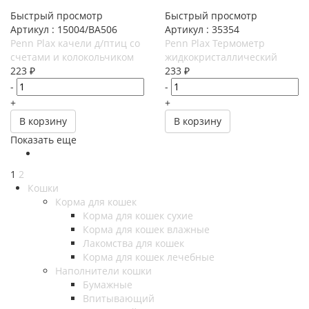
Быстрый просмотр
Быстрый просмотр
Артикул : 15004/ВА506
Артикул : 35354
Penn Plax качели д/птиц со
Penn Plax Термометр
счетами и колокольчиком
жидкокристаллический
223
₽
233
₽
-
-
+
+
В корзину
В корзину
Показать еще
1
2
Кошки
Корма для кошек
Корма для кошек сухие
Корма для кошек влажные
Лакомства для кошек
Корма для кошек лечебные
Наполнители кошки
Бумажные
Впитывающий