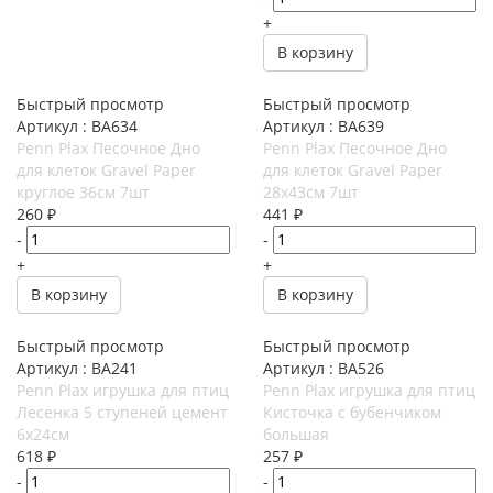
+
В корзину
Быстрый просмотр
Быстрый просмотр
Артикул : BA634
Артикул : BA639
Penn Plax Песочное Дно
Penn Plax Песочное Дно
для клеток Gravel Paper
для клеток Gravel Paper
круглое 36см 7шт
28х43см 7шт
260
₽
441
₽
-
-
+
+
В корзину
В корзину
Быстрый просмотр
Быстрый просмотр
Артикул : BA241
Артикул : BA526
Penn Plax игрушка для птиц
Penn Plax игрушка для птиц
Лесенка 5 ступеней цемент
Кисточка с бубенчиком
6х24см
большая
618
₽
257
₽
-
-