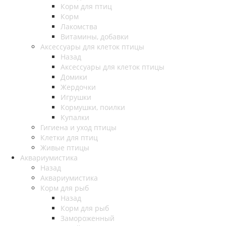
Корм для птиц
Корм
Лакомства
Витамины, добавки
Аксессуары для клеток птицы
Назад
Аксессуары для клеток птицы
Домики
Жердочки
Игрушки
Кормушки, поилки
Купалки
Гигиена и уход птицы
Клетки для птиц
Живые птицы
Аквариумистика
Назад
Аквариумистика
Корм для рыб
Назад
Корм для рыб
Замороженный