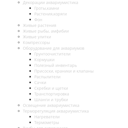
Декорации аквариумистика
Гроты,камни
Растения,коряги
Фон
Живые растения
Живые рыбы, амфибии
Живые улитки
Компрессоры
Оборудование для аквариумов
Грунтоочистители
Кормушки
Полезный инвентарь
Присоски, краники и клапаны
Распылители
Сачки
Скребки и щетки
Транспортировка
Шланги и трубки
Освещение аквариумистика
Терморегуляция аквариумистика
Нагреватели
Термометры