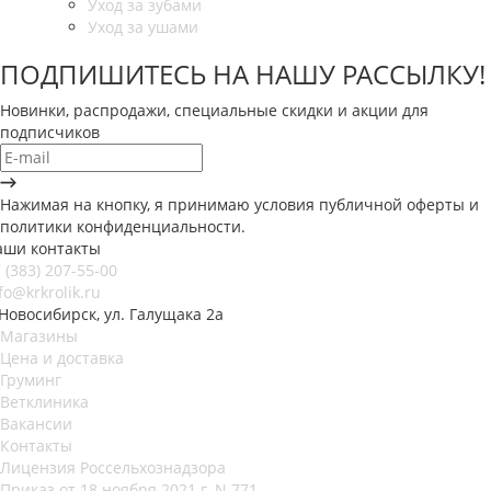
Уход за зубами
Уход за ушами
ПОДПИШИТЕСЬ НА НАШУ РАССЫЛКУ!
Новинки, распродажи, специальные скидки и акции для
подписчиков
Нажимая на кнопку, я принимаю условия публичной оферты и
политики конфиденциальности.
аши контакты
 (383) 207-55-00
fo@krkrolik.ru
 Новосибирск, ул. Галущака 2а
Магазины
Цена и доставка
Груминг
Ветклиника
Вакансии
Контакты
Лицензия Россельхознадзора
Приказ от 18 ноября 2021 г. N 771