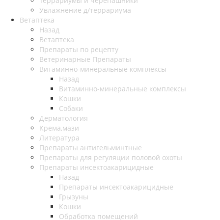
Террариумы и черепашники
Увлажнение д/террариума
Ветаптека
Назад
Ветаптека
Препараты по рецепту
Ветеринарные Препараты
Витаминно-минеральные комплексы
Назад
Витаминно-минеральные комплексы
Кошки
Собаки
Дерматология
Крема,мази
Литература
Препараты антигельминтные
Препараты для регуляции половой охоты
Препараты инсектоакарицидные
Назад
Препараты инсектоакарицидные
Грызуны
Кошки
Обработка помещений