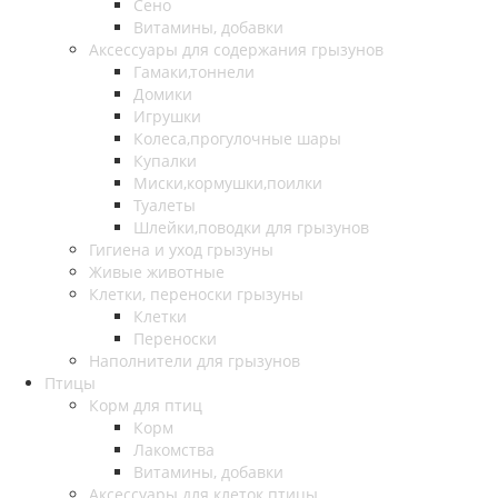
Сено
Витамины, добавки
Аксессуары для содержания грызунов
Гамаки,тоннели
Домики
Игрушки
Колеса,прогулочные шары
Купалки
Миски,кормушки,поилки
Туалеты
Шлейки,поводки для грызунов
Гигиена и уход грызуны
Живые животные
Клетки, переноски грызуны
Клетки
Переноски
Наполнители для грызунов
Птицы
Корм для птиц
Корм
Лакомства
Витамины, добавки
Аксессуары для клеток птицы