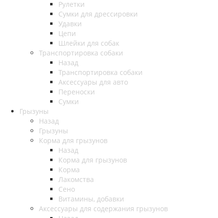
Рулетки
Сумки для дрессировки
Удавки
Цепи
Шлейки для собак
Транспортировка собаки
Назад
Транспортировка собаки
Аксессуары для авто
Переноски
Сумки
Грызуны
Назад
Грызуны
Корма для грызунов
Назад
Корма для грызунов
Корма
Лакомства
Сено
Витамины, добавки
Аксессуары для содержания грызунов