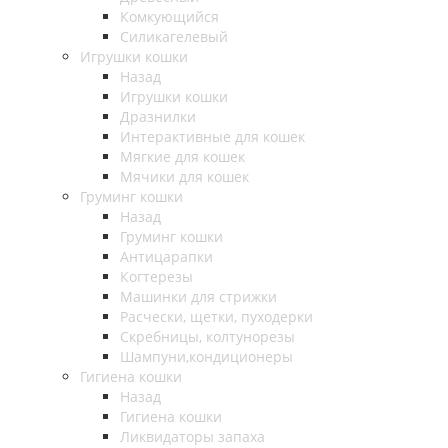
Комкующийся
Силикагелевый
Игрушки кошки
Назад
Игрушки кошки
Дразнилки
Интерактивные для кошек
Мягкие для кошек
Мячики для кошек
Груминг кошки
Назад
Груминг кошки
Антицарапки
Когтерезы
Машинки для стрижки
Расчески, щетки, пуходерки
Скребницы, колтунорезы
Шампуни,кондиционеры
Гигиена кошки
Назад
Гигиена кошки
Ликвидаторы запаха