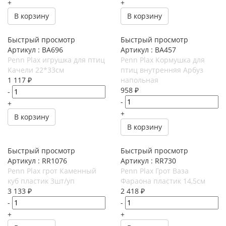
+
+
В корзину
В корзину
Быстрый просмотр
Быстрый просмотр
Артикул : BA696
Артикул : BA457
Penn Plax игрушка для птиц
Penn Plax Кормушка для
Качели 22*33см
птиц внутренняя Арбуз
1 117
₽
напольная
958
₽
-
-
+
+
В корзину
В корзину
Быстрый просмотр
Быстрый просмотр
Артикул : RR1076
Артикул : RR730
Penn Plax грот Каменный
Penn Plax Грот Ваза
куб пластик 3шт/уп
Фараона пластик 14,5см
3 133
₽
2 418
₽
-
-
+
+