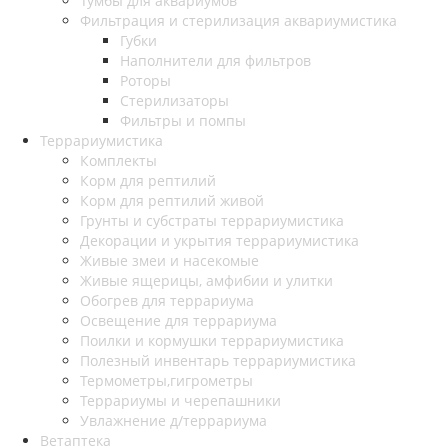
Тумбы для аквариумов
Фильтрация и стерилизация аквариумистика
Губки
Наполнители для фильтров
Роторы
Стерилизаторы
Фильтры и помпы
Террариумистика
Комплекты
Корм для рептилий
Корм для рептилий живой
Грунты и субстраты террариумистика
Декорации и укрытия террариумистика
Живые змеи и насекомые
Живые ящерицы, амфибии и улитки
Обогрев для террариума
Освещение для террариума
Поилки и кормушки террариумистика
Полезный инвентарь террариумистика
Термометры,гигрометры
Террариумы и черепашники
Увлажнение д/террариума
Ветаптека