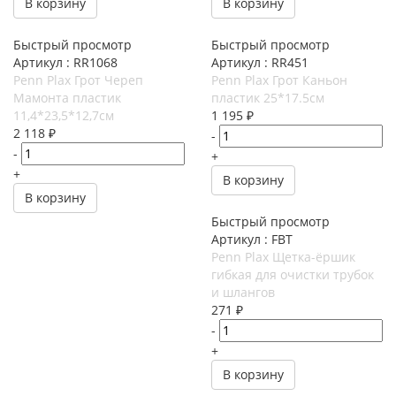
В корзину
В корзину
Быстрый просмотр
Быстрый просмотр
Артикул : RR1068
Артикул : RR451
Penn Plax Грот Череп
Penn Plax Грот Каньон
Мамонта пластик
пластик 25*17.5см
11,4*23,5*12,7см
1 195
₽
2 118
₽
-
-
+
+
В корзину
В корзину
Быстрый просмотр
Артикул : FBT
Penn Plax Щетка-ёршик
гибкая для очистки трубок
и шлангов
271
₽
-
+
В корзину