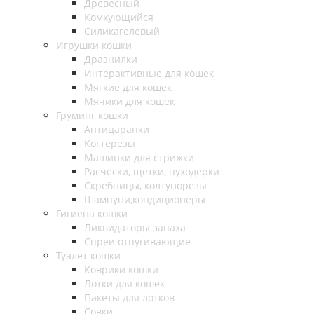
Древесный
Комкующийся
Силикагелевый
Игрушки кошки
Дразнилки
Интерактивные для кошек
Мягкие для кошек
Мячики для кошек
Груминг кошки
Антицарапки
Когтерезы
Машинки для стрижки
Расчески, щетки, пуходерки
Скребницы, колтунорезы
Шампуни,кондиционеры
Гигиена кошки
Ликвидаторы запаха
Спреи отпугивающие
Туалет кошки
Коврики кошки
Лотки для кошек
Пакеты для лотков
Совки