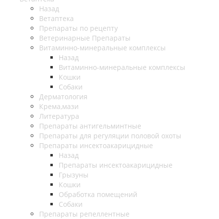
Назад
Ветаптека
Препараты по рецепту
Ветеринарные Препараты
Витаминно-минеральные комплексы
Назад
Витаминно-минеральные комплексы
Кошки
Собаки
Дерматология
Крема,мази
Литература
Препараты антигельминтные
Препараты для регуляции половой охоты
Препараты инсектоакарицидные
Назад
Препараты инсектоакарицидные
Грызуны
Кошки
Обработка помещений
Собаки
Препараты репеллентные