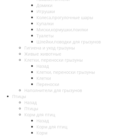
Домики
Игрушки
Колеса,прогулочные шары
Купалки
Миски,кормушки,поилки
Туалеты
Шлейки,поводки для грызунов
Гигиена и уход грызуны
Живые животные
Клетки, переноски грызуны
Назад
Клетки, переноски грызуны
Клетки
Переноски
Наполнители для грызунов
Птицы
Назад
Птицы
Корм для птиц
Назад
Корм для птиц
Корм