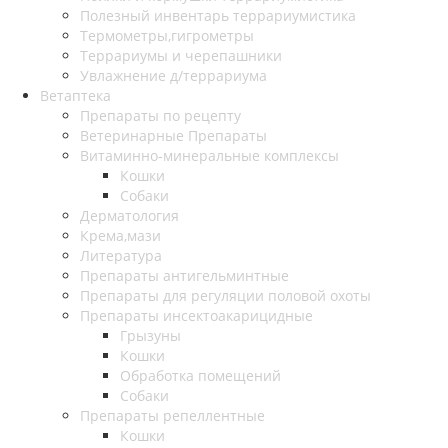
Полезный инвентарь террариумистика
Термометры,гигрометры
Террариумы и черепашники
Увлажнение д/террариума
Ветаптека
Препараты по рецепту
Ветеринарные Препараты
Витаминно-минеральные комплексы
Кошки
Собаки
Дерматология
Крема,мази
Литература
Препараты антигельминтные
Препараты для регуляции половой охоты
Препараты инсектоакарицидные
Грызуны
Кошки
Обработка помещений
Собаки
Препараты репеллентные
Кошки