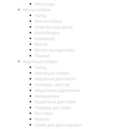
Лестницы
Миски собаки
Назад
Миски собаки
Коврики под миску
Контейнеры
Кормушки
Миски
Миски на подставке
Поилки
Амуниция собаки
Назад
Амуниция собаки
Карабины,вертлюги
Кликеры, свистки
Медальоны,адресники
Намордники
Ошейники для собак
Поводки для собак
Ринговки
Рулетки
Сумки для дрессировки