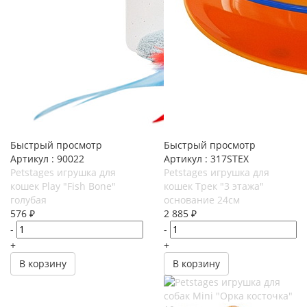
Быстрый просмотр
Быстрый просмотр
Артикул : 90022
Артикул : 317STEX
Petstages игрушка для
Petstages игрушка для
кошек Play "Fish Bone"
кошек Трек "3 этажа"
голубая
основание 24см
576
₽
2 885
₽
-
-
+
+
В корзину
В корзину