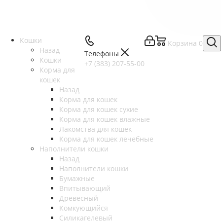
Кошки
Корзина
0
Назад
Телефоны
Кошки
+7 (383) 207-55-00
Корма для
кошек
Назад
Корма для кошек
Корма для кошек сухие
Корма для кошек влажные
Лакомства для кошек
Корма для кошек лечебные
Наполнители кошки
Назад
Наполнители кошки
Бумажные
Впитывающий
Древесный
Комкующийся
Силикагелевый