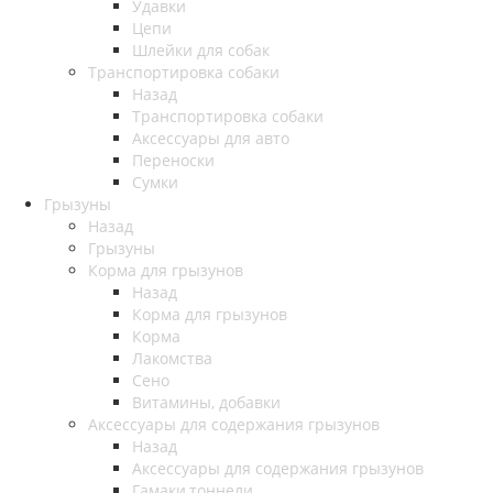
Удавки
Цепи
Шлейки для собак
Транспортировка собаки
Назад
Транспортировка собаки
Аксессуары для авто
Переноски
Сумки
Грызуны
Назад
Грызуны
Корма для грызунов
Назад
Корма для грызунов
Корма
Лакомства
Сено
Витамины, добавки
Аксессуары для содержания грызунов
Назад
Аксессуары для содержания грызунов
Гамаки,тоннели