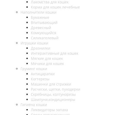
Лакомства для кошек
Корма для кошек лечебные
Наполнители кошки
Бумажные
Впитывающий
Древесный
Комкующийся
Силикагелевый
Игрушки кошки
Дразнилки
Интерактивные для кошек
Мягкие для кошек
Мячики для кошек
Груминг кошки
Антицарапки
Когтерезы
Машинки для стрижки
Расчески, щетки, пуходерки
Скребницы, колтунорезы
Шампуни,кондиционеры
Гигиена кошки
Ликвидаторы запаха
Спреи отпугивающие