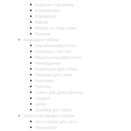
Коврики под миску
Контейнеры
Кормушки
Миски
Миски на подставке
Поилки
Амуниция собаки
Карабины,вертлюги
Кликеры, свистки
Медальоны,адресники
Намордники
Ошейники для собак
Поводки для собак
Ринговки
Рулетки
Сумки для дрессировки
Удавки
Цепи
Шлейки для собак
Транспортировка собаки
Аксессуары для авто
Переноски