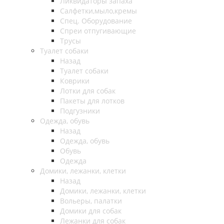
Ликвидаторы запаха
Салфетки,мыло,кремы
Спец. Оборудование
Спреи отпугивающие
Трусы
Туалет собаки
Назад
Туалет собаки
Коврики
Лотки для собак
Пакеты для лотков
Подгузники
Одежда, обувь
Назад
Одежда, обувь
Обувь
Одежда
Домики, лежанки, клетки
Назад
Домики, лежанки, клетки
Вольеры, палатки
Домики для собак
Лежанки для собак