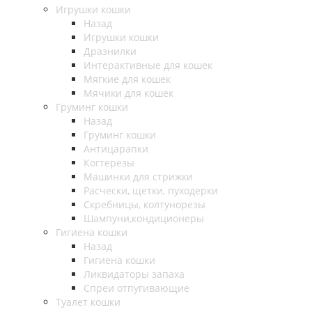
Игрушки кошки
Назад
Игрушки кошки
Дразнилки
Интерактивные для кошек
Мягкие для кошек
Мячики для кошек
Груминг кошки
Назад
Груминг кошки
Антицарапки
Когтерезы
Машинки для стрижки
Расчески, щетки, пуходерки
Скребницы, колтунорезы
Шампуни,кондиционеры
Гигиена кошки
Назад
Гигиена кошки
Ликвидаторы запаха
Спреи отпугивающие
Туалет кошки