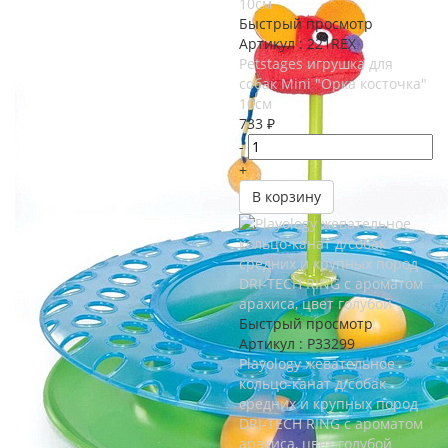
Быстрый просмотр
Артикул : 221REX
Petstages игрушка для
собак Mini "Орка косточка"
10см
733
₽
-
+
В корзину
Быстрый просмотр
Артикул : P33299
Playology жевательное
кольцо-канат д/собак
средних и крупных пород
DRI-TECH RING с ароматом
арахиса, цвет голубой