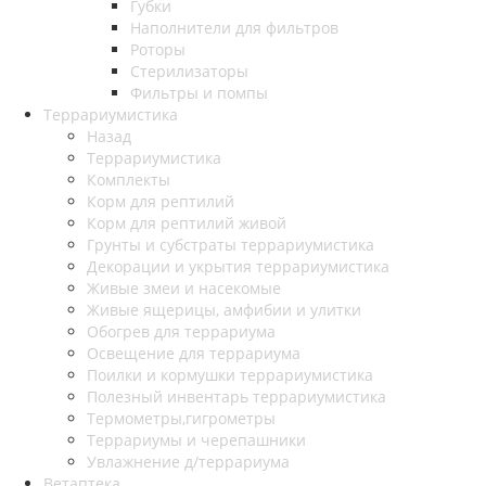
Губки
Наполнители для фильтров
Роторы
Стерилизаторы
Фильтры и помпы
Террариумистика
Назад
Террариумистика
Комплекты
Корм для рептилий
Корм для рептилий живой
Грунты и субстраты террариумистика
Декорации и укрытия террариумистика
Живые змеи и насекомые
Живые ящерицы, амфибии и улитки
Обогрев для террариума
Освещение для террариума
Поилки и кормушки террариумистика
Полезный инвентарь террариумистика
Термометры,гигрометры
Террариумы и черепашники
Увлажнение д/террариума
Ветаптека