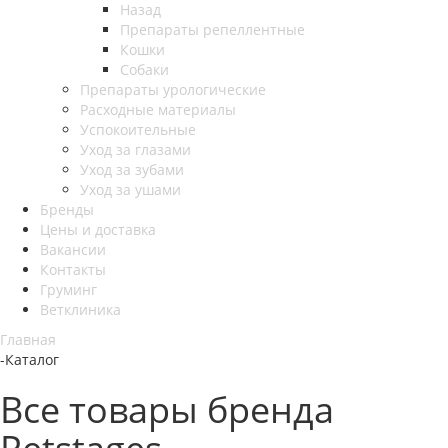
Назад
Препараты репеллентные
Кошки
Собаки
Препараты урологические
Расходные материалы
Успокоительные
Уход за глазами
Уход за зубами
Уход за ушами
Бренды
Цены и доставка
Вакансии
Контакты
Груминг
Ветклиника
Главная
-
Каталог
Все товары бренда