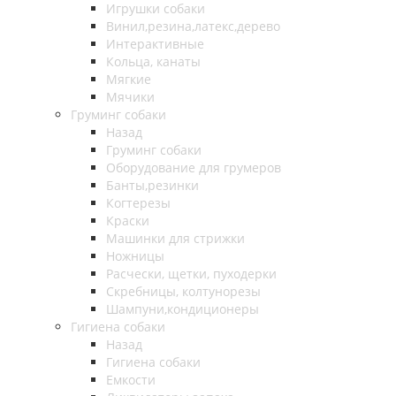
Игрушки собаки
Винил,резина,латекс,дерево
Интерактивные
Кольца, канаты
Мягкие
Мячики
Груминг собаки
Назад
Груминг собаки
Оборудование для грумеров
Банты,резинки
Когтерезы
Краски
Машинки для стрижки
Ножницы
Расчески, щетки, пуходерки
Скребницы, колтунорезы
Шампуни,кондиционеры
Гигиена собаки
Назад
Гигиена собаки
Емкости