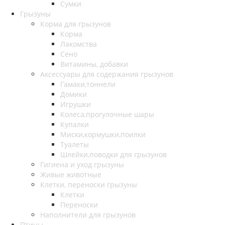
Сумки
Грызуны
Корма для грызунов
Корма
Лакомства
Сено
Витамины, добавки
Аксессуары для содержания грызунов
Гамаки,тоннели
Домики
Игрушки
Колеса,прогулочные шары
Купалки
Миски,кормушки,поилки
Туалеты
Шлейки,поводки для грызунов
Гигиена и уход грызуны
Живые животные
Клетки, переноски грызуны
Клетки
Переноски
Наполнители для грызунов
Птицы