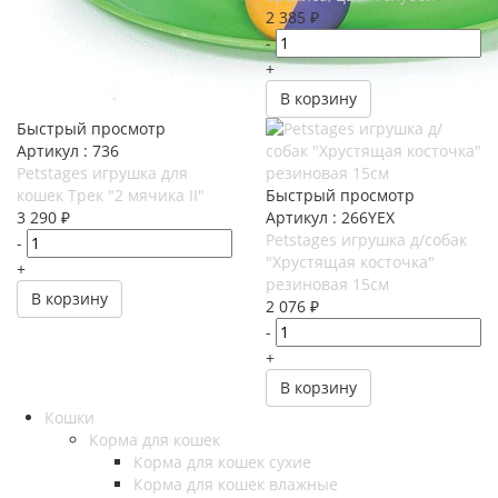
2 385
₽
-
+
В корзину
Быстрый просмотр
Артикул : 736
Petstages игрушка для
кошек Трек "2 мячика II"
Быстрый просмотр
3 290
₽
Артикул : 266YEX
Petstages игрушка д/собак
-
"Хрустящая косточка"
+
резиновая 15см
В корзину
2 076
₽
-
+
В корзину
Кошки
Корма для кошек
Корма для кошек сухие
Корма для кошек влажные