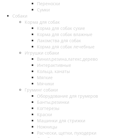
Переноски
Сумки
Собаки
Корма для собак
Корма для собак сухие
Корма для собак влажные
Лакомства для собак
Корма для собак лечебные
Игрушки собаки
Винил,резина,латекс,дерево
Интерактивные
Кольца, канаты
Мягкие
Мячики
Груминг собаки
Оборудование для грумеров
Банты,резинки
Когтерезы
Краски
Машинки для стрижки
Ножницы
Расчески, щетки, пуходерки