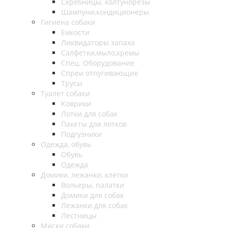
Скребницы, колтунорезы
Шампуни,кондиционеры
Гигиена собаки
Емкости
Ликвидаторы запаха
Салфетки,мыло,кремы
Спец. Оборудование
Спреи отпугивающие
Трусы
Туалет собаки
Коврики
Лотки для собак
Пакеты для лотков
Подгузники
Одежда, обувь
Обувь
Одежда
Домики, лежанки, клетки
Вольеры, палатки
Домики для собак
Лежанки для собак
Лестницы
Миски собаки