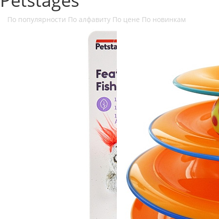
Petstages
По популярности
По алфавиту
По цене
По новинкам