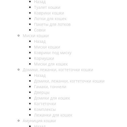
Назад
Туалет кошки
Коврики кошки
Лотки для кошек
Пакеты для лотков
Совки
Миски кошки
Назад
Миски кошки
Коврики под миску
Кормушки
Миски для кошек
Домики, лежанки, когтеточки кошки
Назад
Домики, лежанки, когтеточки кошки
Гамаки, тоннели
Дверцы
Домики для кошек
Когтеточки
Комплексы
Лежанки для кошек
Амуниция кошки
Назад