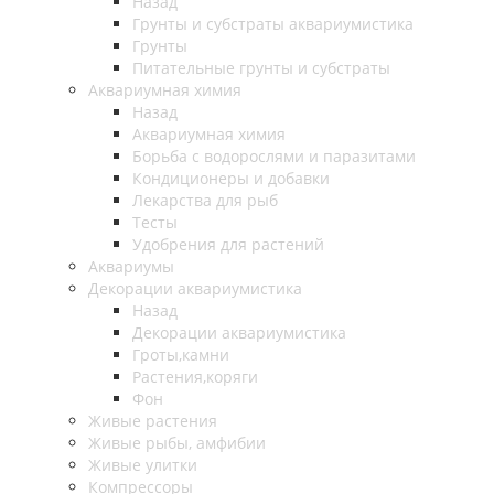
Назад
Грунты и субстраты аквариумистика
Грунты
Питательные грунты и субстраты
Аквариумная химия
Назад
Аквариумная химия
Борьба с водорослями и паразитами
Кондиционеры и добавки
Лекарства для рыб
Тесты
Удобрения для растений
Аквариумы
Декорации аквариумистика
Назад
Декорации аквариумистика
Гроты,камни
Растения,коряги
Фон
Живые растения
Живые рыбы, амфибии
Живые улитки
Компрессоры