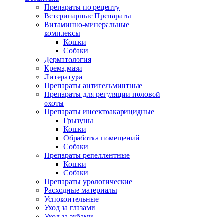
Препараты по рецепту
Ветеринарные Препараты
Витаминно-минеральные
комплексы
Кошки
Собаки
Дерматология
Крема,мази
Литература
Препараты антигельминтные
Препараты для регуляции половой
охоты
Препараты инсектоакарицидные
Грызуны
Кошки
Обработка помещений
Собаки
Препараты репеллентные
Кошки
Собаки
Препараты урологические
Расходные материалы
Успокоительные
Уход за глазами
Уход за зубами