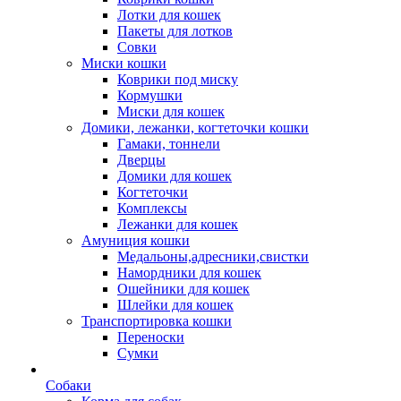
Лотки для кошек
Пакеты для лотков
Совки
Миски кошки
Коврики под миску
Кормушки
Миски для кошек
Домики, лежанки, когтеточки кошки
Гамаки, тоннели
Дверцы
Домики для кошек
Когтеточки
Комплексы
Лежанки для кошек
Амуниция кошки
Медальоны,адресники,свистки
Намордники для кошек
Ошейники для кошек
Шлейки для кошек
Транспортировка кошки
Переноски
Сумки
Собаки