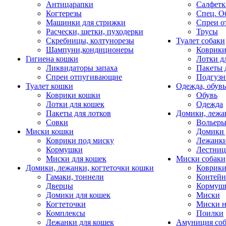
Антицарапки
Салфетк
Когтерезы
Спец. О
Машинки для стрижки
Спреи о
Расчески, щетки, пуходерки
Трусы
Скребницы, колтунорезы
Туалет собаки
Шампуни,кондиционеры
Коврик
Гигиена кошки
Лотки д
Ликвидаторы запаха
Пакеты 
Спреи отпугивающие
Подгузн
Туалет кошки
Одежда, обувь
Коврики кошки
Обувь
Лотки для кошек
Одежда
Пакеты для лотков
Домики, лежа
Совки
Вольеры
Миски кошки
Домики 
Коврики под миску
Лежанки
Кормушки
Лестни
Миски для кошек
Миски собаки
Домики, лежанки, когтеточки кошки
Коврики
Гамаки, тоннели
Контей
Дверцы
Кормуш
Домики для кошек
Миски
Когтеточки
Миски н
Комплексы
Поилки
Лежанки для кошек
Амуниция со