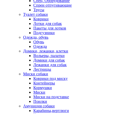
Спец. Оборудование
Спреи отпугивающие
Трусы
Туалет собаки
Коврики
Лотки для собак
Пакеты для лотков
Подгузники
Одежда, обувь
Обувь
Одежда
Домики, лежанки, клетки
Вольеры, палатки
Домики для собак
Лежанки для собак
Лестницы
Миски собаки
Коврики под миску
Контейнеры
Кормушки
Миски
Миски на подставке
Поилки
Амуниция собаки
Карабины,вертлюги