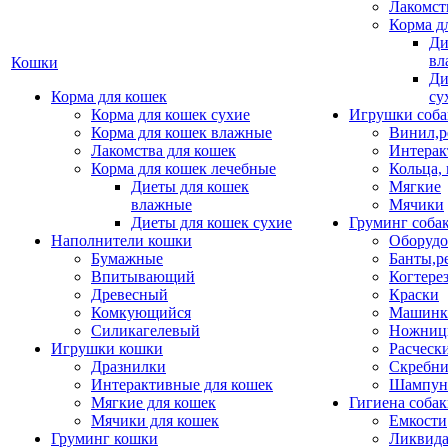
Лакомст
Корма д
Ди
вл
Кошки
Ди
Корма для кошек
су
Корма для кошек сухие
Игрушки соба
Корма для кошек влажные
Винил,р
Лакомства для кошек
Интерак
Корма для кошек лечебные
Кольца,
Диеты для кошек
Мягкие
влажные
Мячики
Диеты для кошек сухие
Груминг соба
Наполнители кошки
Оборудо
Бумажные
Банты,р
Впитывающий
Когтере
Древесный
Краски
Комкующийся
Машинки
Силикагелевый
Ножни
Игрушки кошки
Расческ
Дразнилки
Скребни
Интерактивные для кошек
Шампун
Мягкие для кошек
Гигиена соба
Мячики для кошек
Емкости
Груминг кошки
Ликвида