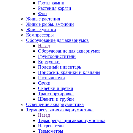
Гроты,камни
Растения,коряги
Фон
Живые растения
Живые рыбы, амфибии
Живые улитки
Компрессоры
Оборудование для аквариумов
Назад
Оборудование для аквариумов
Грунтоочистители
Кормушки
Полезный инвентарь
Присоски, краники и клапаны
Распылители
Сачки
Скребки и щетки
Транспортировка
Шланги и трубки
Освещение аквариумистика
Терморегуляция аквариумистика
Назад
Терморегуляция аквариумистика
Нагреватели
Термометры