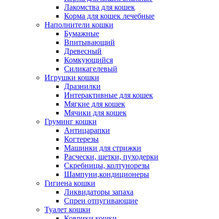
Лакомства для кошек
Корма для кошек лечебные
Наполнители кошки
Бумажные
Впитывающий
Древесный
Комкующийся
Силикагелевый
Игрушки кошки
Дразнилки
Интерактивные для кошек
Мягкие для кошек
Мячики для кошек
Груминг кошки
Антицарапки
Когтерезы
Машинки для стрижки
Расчески, щетки, пуходерки
Скребницы, колтунорезы
Шампуни,кондиционеры
Гигиена кошки
Ликвидаторы запаха
Спреи отпугивающие
Туалет кошки
Коврики кошки