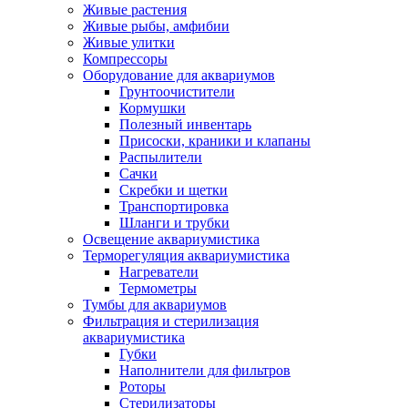
Живые растения
Живые рыбы, амфибии
Живые улитки
Компрессоры
Оборудование для аквариумов
Грунтоочистители
Кормушки
Полезный инвентарь
Присоски, краники и клапаны
Распылители
Сачки
Скребки и щетки
Транспортировка
Шланги и трубки
Освещение аквариумистика
Терморегуляция аквариумистика
Нагреватели
Термометры
Тумбы для аквариумов
Фильтрация и стерилизация
аквариумистика
Губки
Наполнители для фильтров
Роторы
Стерилизаторы