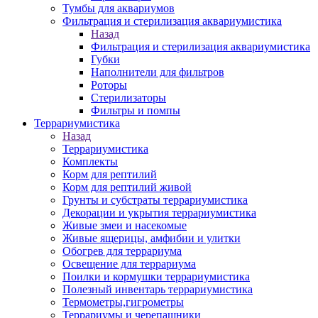
Тумбы для аквариумов
Фильтрация и стерилизация аквариумистика
Назад
Фильтрация и стерилизация аквариумистика
Губки
Наполнители для фильтров
Роторы
Стерилизаторы
Фильтры и помпы
Террариумистика
Назад
Террариумистика
Комплекты
Корм для рептилий
Корм для рептилий живой
Грунты и субстраты террариумистика
Декорации и укрытия террариумистика
Живые змеи и насекомые
Живые ящерицы, амфибии и улитки
Обогрев для террариума
Освещение для террариума
Поилки и кормушки террариумистика
Полезный инвентарь террариумистика
Термометры,гигрометры
Террариумы и черепашники