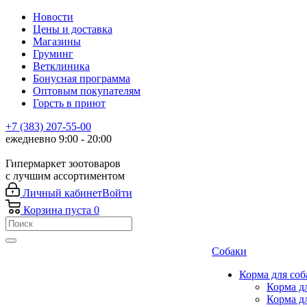
Новости
Цены и доставка
Магазины
Груминг
Ветклиника
Бонусная программа
Оптовым покупателям
Горсть в приют
+7 (383) 207-55-00
ежедневно 9:00 - 20:00
Гипермаркет зоотоваров
с лучшим ассортиментом
Личный кабинет
Войти
Корзина
пуста
0
Собаки
Корма для соб
Корма д
Корма д