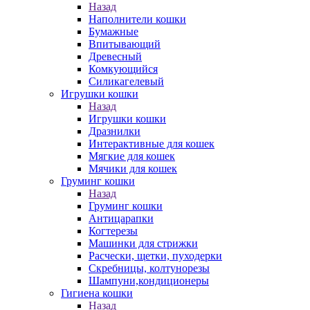
Назад
Наполнители кошки
Бумажные
Впитывающий
Древесный
Комкующийся
Силикагелевый
Игрушки кошки
Назад
Игрушки кошки
Дразнилки
Интерактивные для кошек
Мягкие для кошек
Мячики для кошек
Груминг кошки
Назад
Груминг кошки
Антицарапки
Когтерезы
Машинки для стрижки
Расчески, щетки, пуходерки
Скребницы, колтунорезы
Шампуни,кондиционеры
Гигиена кошки
Назад