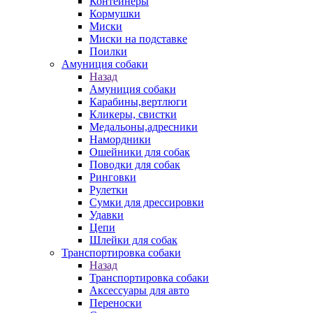
Контейнеры
Кормушки
Миски
Миски на подставке
Поилки
Амуниция собаки
Назад
Амуниция собаки
Карабины,вертлюги
Кликеры, свистки
Медальоны,адресники
Намордники
Ошейники для собак
Поводки для собак
Ринговки
Рулетки
Сумки для дрессировки
Удавки
Цепи
Шлейки для собак
Транспортировка собаки
Назад
Транспортировка собаки
Аксессуары для авто
Переноски