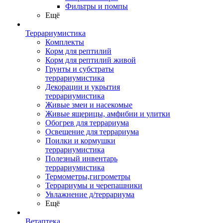
Фильтры и помпы
Ещё
Террариумистика
Комплекты
Корм для рептилий
Корм для рептилий живой
Грунты и субстраты
террариумистика
Декорации и укрытия
террариумистика
Живые змеи и насекомые
Живые ящерицы, амфибии и улитки
Обогрев для террариума
Освещение для террариума
Поилки и кормушки
террариумистика
Полезный инвентарь
террариумистика
Термометры,гигрометры
Террариумы и черепашники
Увлажнение д/террариума
Ещё
Ветаптека