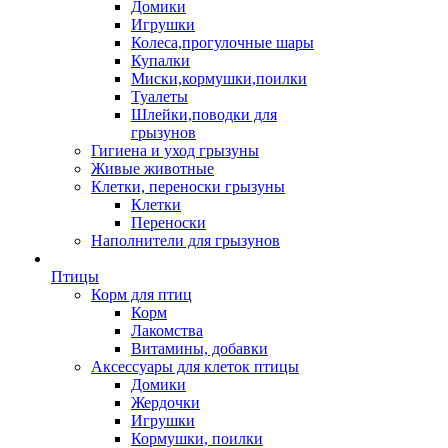
Домики
Игрушки
Колеса,прогулочные шары
Купалки
Миски,кормушки,поилки
Туалеты
Шлейки,поводки для
грызунов
Гигиена и уход грызуны
Живые животные
Клетки, переноски грызуны
Клетки
Переноски
Наполнители для грызунов
Птицы
Корм для птиц
Корм
Лакомства
Витамины, добавки
Аксессуары для клеток птицы
Домики
Жердочки
Игрушки
Кормушки, поилки