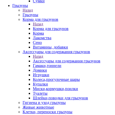
Сумки
Грызуны
Назад
Грызуны
Корма для грызунов
Назад
Корма для грызунов
Корма
Лакомства
Сено
Витамины, добавки
Аксессуары для содержания грызунов
Назад
Аксессуары для содержания грызунов
Гамаки,тоннели
Домики
Игрушки
Колеса,прогулочные шары
Купалки
Миски,кормушки,поилки
Туалеты
Шлейки,поводки для грызунов
Гигиена и уход грызуны
Живые животные
Клетки, переноски грызуны