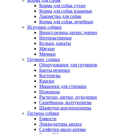
Корма для собак
Корма для собак сухие
Корма для собак влажные
Лакомства для собак
Корма для собак лечебные
Игрушки собаки
Винил,резина,латекс,дерево
Интерактивные
Кольца, канаты
Мягкие
Мячики
Груминг собаки
Оборудование для грумеров
Банты,резинки
Когтерезы
Краски
Машинки для стрижки
Ножницы
Расчески, щетки, пуходерки
Скребницы, колтунорезы
Шампуни,кондиционеры
Гигиена собаки
Емкости
Ликвидаторы запаха
Салфетки,мыло,кремы