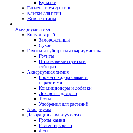
Купалки
Гигиена и уход птицы
Клетки для птиц
Живые птицы
Аквариумистика
Корм для рыб
Замороженный
Сухой
Грунты и субстраты аквариумистика
Грунты
Питательные грунты и
субстраты
Аквариумная химия
Борьба с водорослями и
паразитами
Кондиционеры и добавки
Лекарства для рыб
Тесты
Удобрения для растений
Аквариумы
Декорации аквариумистика
Гроты,камни
Растения,коряги
Фон