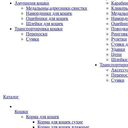
Амуниция кошки
Карабин
Медальоны,адресники,свистки
Кликеры
Намордники для кошек
Медальо
Ошейники для кошек
Наморд
Шлейки для кошек
Ошейник
Транспортировка кошки
Поводки
Переноски
Ринговк
Сумки
Рулетки
Сумки д
Удавки
Цепи
Шлейки 
Транспортиро
Аксессу
Перенос
Сумки
Каталог
Кошки
Корма для кошек
Корма для кошек сухие
Корма для кошек влажные