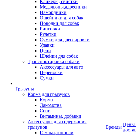
Кликеры, свистки
Медальоны,адресники
Намордники
Ошейники для собак
Поводки для собак
Ринговки
Рулетки
Сумки для дрессировки
Удавки
Цепи
Шлейки для собак
Транспортировка собаки
Аксессуары для авто
Переноски
Сумки
Грызуны
Корма для грызунов
Корма
Лакомства
Сено
Витамины, добавки
Аксессуары для содержания
Цены
грызунов
Бренды
доста
Гамаки,тоннели