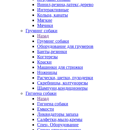
Винил,резина,латекс,дерево
Интерактивные
Кольца, канаты
Мягкие
Мячики
Груминг собаки
Назад
Груминг собаки
Оборудование для грумеров
Банты,резинки
Когтерезы
Краски
Машинки для стрижки
Ножницы
Расчески, щетки, пуходерки
Скребницы, колтунорезы
Шампуни,кондиционеры
Гигиена собаки
Назад
Гигиена собаки
Емкости
Ликвидаторы запаха
Салфетки,мыло,кремы
Спец. Оборудование
Спреи отпугивающие