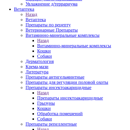
Увлажнение д/террариума
Ветаптека
Назад
Ветаптека
Препараты по рецепту
Ветеринарные Препараты
Витаминно-минеральные комплексы
Назад
Витаминно-минеральные комплексы
Кошки
Собаки
Дерматология
Крема,мази
Литература
Препараты антигельминтные
Препараты для регуляции половой охоты
Препараты инсектоакарицидные
Назад
Препараты инсектоакарицидные
Грызуны
Кошки
Обработка помещений
Собаки
Препараты репеллентные
Назад