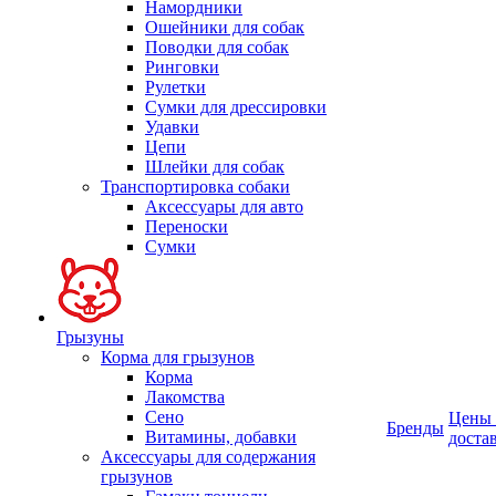
Намордники
Ошейники для собак
Поводки для собак
Ринговки
Рулетки
Сумки для дрессировки
Удавки
Цепи
Шлейки для собак
Транспортировка собаки
Аксессуары для авто
Переноски
Сумки
Грызуны
Корма для грызунов
Корма
Лакомства
Сено
Цены
Бренды
Витамины, добавки
доста
Аксессуары для содержания
грызунов