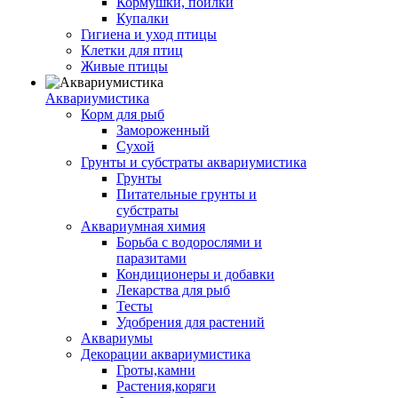
Кормушки, поилки
Купалки
Гигиена и уход птицы
Клетки для птиц
Живые птицы
Аквариумистика
Корм для рыб
Замороженный
Сухой
Грунты и субстраты аквариумистика
Грунты
Питательные грунты и
субстраты
Аквариумная химия
Борьба с водорослями и
паразитами
Кондиционеры и добавки
Лекарства для рыб
Тесты
Удобрения для растений
Аквариумы
Декорации аквариумистика
Гроты,камни
Растения,коряги