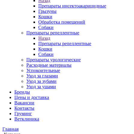
Назад
Препараты инсектоакарицидные
Грызуны
Кошки
Обработка помещений
Собаки
Препараты репеллентные
Назад
Препараты репеллентные
Кошки
Собаки
Препараты урологические
Расходные материалы
Успокоительные
Уход за глазами
Уход за зубами
Уход за ушами
Бренды
Цены и доставка
Вакансии
Контакты
Груминг
Ветклиника
Главная