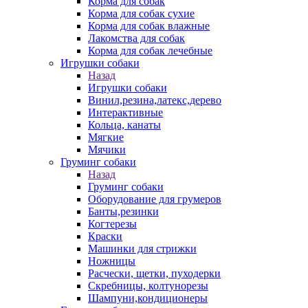
Корма для собак
Корма для собак сухие
Корма для собак влажные
Лакомства для собак
Корма для собак лечебные
Игрушки собаки
Назад
Игрушки собаки
Винил,резина,латекс,дерево
Интерактивные
Кольца, канаты
Мягкие
Мячики
Груминг собаки
Назад
Груминг собаки
Оборудование для грумеров
Банты,резинки
Когтерезы
Краски
Машинки для стрижки
Ножницы
Расчески, щетки, пуходерки
Скребницы, колтунорезы
Шампуни,кондиционеры