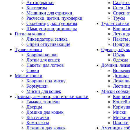
Антицарапки
Салфетк
Когтерезы
Спец. О
Машинки для стрижки
Спреи о
Расчески, щетки, пуходерки
Трусы
Скребницы, колтунорезы
Туалет собаки
Шампуни,кондиционеры
Коврик
Гигиена кошки
Лотки д
Ликвидаторы запаха
Пакеты 
Спреи отпугивающие
Подгузн
Туалет кошки
Одежда, обувь
Коврики кошки
Обувь
Лотки для кошек
Одежда
Пакеты для лотков
Домики, лежа
Совки
Вольеры
Миски кошки
Домики 
Коврики под миску
Лежанки
Кормушки
Лестни
Миски для кошек
Миски собаки
Домики, лежанки, когтеточки кошки
Коврики
Гамаки, тоннели
Контей
Дверцы
Кормуш
Домики для кошек
Миски
Когтеточки
Миски н
Комплексы
Поилки
Лежанки для кошек
Амуниция со