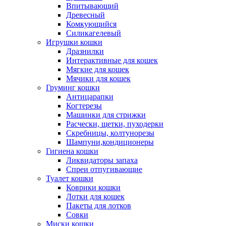
Впитывающий
Древесный
Комкующийся
Силикагелевый
Игрушки кошки
Дразнилки
Интерактивные для кошек
Мягкие для кошек
Мячики для кошек
Груминг кошки
Антицарапки
Когтерезы
Машинки для стрижки
Расчески, щетки, пуходерки
Скребницы, колтунорезы
Шампуни,кондиционеры
Гигиена кошки
Ликвидаторы запаха
Спреи отпугивающие
Туалет кошки
Коврики кошки
Лотки для кошек
Пакеты для лотков
Совки
Миски кошки