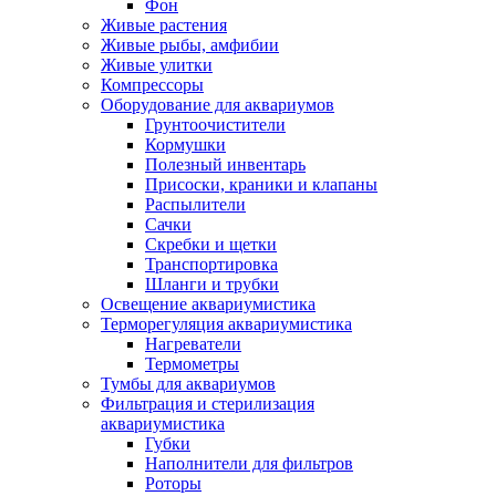
Фон
Живые растения
Живые рыбы, амфибии
Живые улитки
Компрессоры
Оборудование для аквариумов
Грунтоочистители
Кормушки
Полезный инвентарь
Присоски, краники и клапаны
Распылители
Сачки
Скребки и щетки
Транспортировка
Шланги и трубки
Освещение аквариумистика
Терморегуляция аквариумистика
Нагреватели
Термометры
Тумбы для аквариумов
Фильтрация и стерилизация
аквариумистика
Губки
Наполнители для фильтров
Роторы