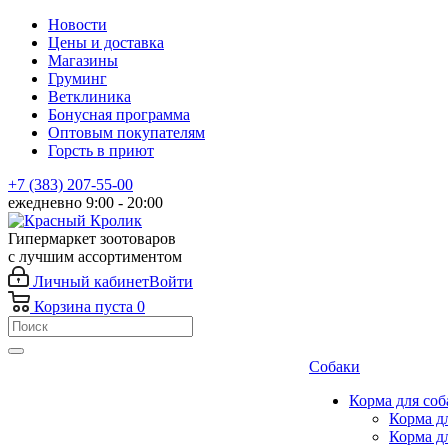
Новости
Цены и доставка
Магазины
Груминг
Ветклиника
Бонусная программа
Оптовым покупателям
Горсть в приют
+7 (383) 207-55-00
ежедневно 9:00 - 20:00
Гипермаркет зоотоваров
с лучшим ассортиментом
Личный кабинет
Войти
Корзина
пуста
0
Собаки
Корма для соб
Корма д
Корма д