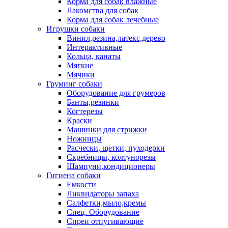
Корма для собак влажные
Лакомства для собак
Корма для собак лечебные
Игрушки собаки
Винил,резина,латекс,дерево
Интерактивные
Кольца, канаты
Мягкие
Мячики
Груминг собаки
Оборудование для грумеров
Банты,резинки
Когтерезы
Краски
Машинки для стрижки
Ножницы
Расчески, щетки, пуходерки
Скребницы, колтунорезы
Шампуни,кондиционеры
Гигиена собаки
Емкости
Ликвидаторы запаха
Салфетки,мыло,кремы
Спец. Оборудование
Спреи отпугивающие