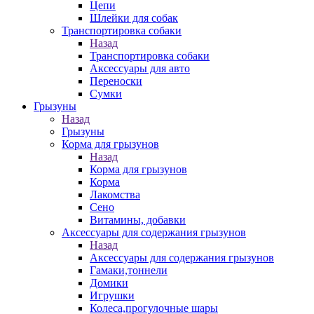
Цепи
Шлейки для собак
Транспортировка собаки
Назад
Транспортировка собаки
Аксессуары для авто
Переноски
Сумки
Грызуны
Назад
Грызуны
Корма для грызунов
Назад
Корма для грызунов
Корма
Лакомства
Сено
Витамины, добавки
Аксессуары для содержания грызунов
Назад
Аксессуары для содержания грызунов
Гамаки,тоннели
Домики
Игрушки
Колеса,прогулочные шары