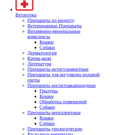
Ветаптека
Препараты по рецепту
Ветеринарные Препараты
Витаминно-минеральные
комплексы
Кошки
Собаки
Дерматология
Крема,мази
Литература
Препараты антигельминтные
Препараты для регуляции половой
охоты
Препараты инсектоакарицидные
Грызуны
Кошки
Обработка помещений
Собаки
Препараты репеллентные
Кошки
Собаки
Препараты урологические
Расходные материалы