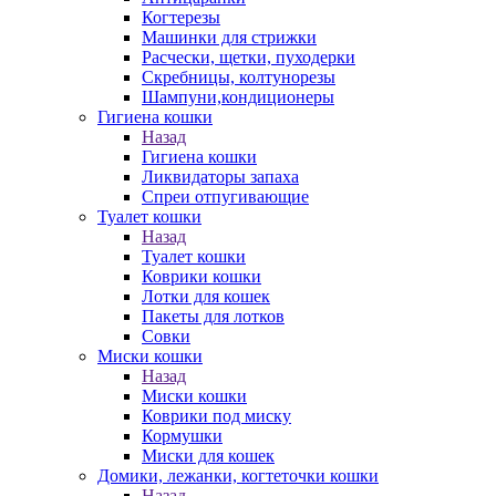
Когтерезы
Машинки для стрижки
Расчески, щетки, пуходерки
Скребницы, колтунорезы
Шампуни,кондиционеры
Гигиена кошки
Назад
Гигиена кошки
Ликвидаторы запаха
Спреи отпугивающие
Туалет кошки
Назад
Туалет кошки
Коврики кошки
Лотки для кошек
Пакеты для лотков
Совки
Миски кошки
Назад
Миски кошки
Коврики под миску
Кормушки
Миски для кошек
Домики, лежанки, когтеточки кошки
Назад