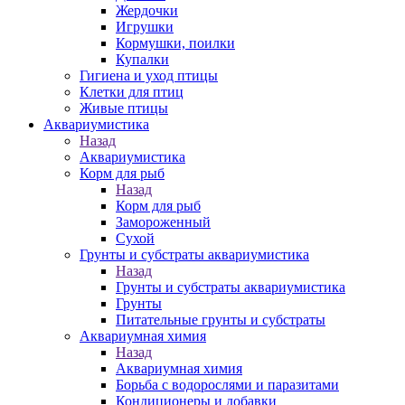
Жердочки
Игрушки
Кормушки, поилки
Купалки
Гигиена и уход птицы
Клетки для птиц
Живые птицы
Аквариумистика
Назад
Аквариумистика
Корм для рыб
Назад
Корм для рыб
Замороженный
Сухой
Грунты и субстраты аквариумистика
Назад
Грунты и субстраты аквариумистика
Грунты
Питательные грунты и субстраты
Аквариумная химия
Назад
Аквариумная химия
Борьба с водорослями и паразитами
Кондиционеры и добавки