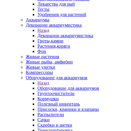
Лекарства для рыб
Тесты
Удобрения для растений
Аквариумы
Декорации аквариумистика
Назад
Декорации аквариумистика
Гроты,камни
Растения,коряги
Фон
Живые растения
Живые рыбы, амфибии
Живые улитки
Компрессоры
Оборудование для аквариумов
Назад
Оборудование для аквариумов
Грунтоочистители
Кормушки
Полезный инвентарь
Присоски, краники и клапаны
Распылители
Сачки
Скребки и щетки
Транспортировка