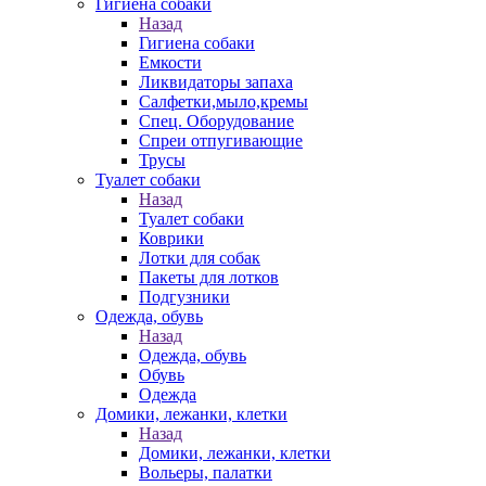
Гигиена собаки
Назад
Гигиена собаки
Емкости
Ликвидаторы запаха
Салфетки,мыло,кремы
Спец. Оборудование
Спреи отпугивающие
Трусы
Туалет собаки
Назад
Туалет собаки
Коврики
Лотки для собак
Пакеты для лотков
Подгузники
Одежда, обувь
Назад
Одежда, обувь
Обувь
Одежда
Домики, лежанки, клетки
Назад
Домики, лежанки, клетки
Вольеры, палатки