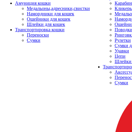
Амуниция кошки
Карабин
Медальоны,адресники,свистки
Кликеры
Намордники для кошек
Медальо
Ошейники для кошек
Наморд
Шлейки для кошек
Ошейник
Транспортировка кошки
Поводки
Переноски
Ринговк
Сумки
Рулетки
Сумки д
Удавки
Цепи
Шлейки 
Транспортиро
Аксессу
Перенос
Сумки