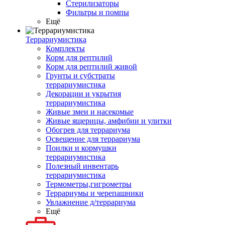
Стерилизаторы
Фильтры и помпы
Ещё
Террариумистика
Комплекты
Корм для рептилий
Корм для рептилий живой
Грунты и субстраты
террариумистика
Декорации и укрытия
террариумистика
Живые змеи и насекомые
Живые ящерицы, амфибии и улитки
Обогрев для террариума
Освещение для террариума
Поилки и кормушки
террариумистика
Полезный инвентарь
террариумистика
Термометры,гигрометры
Террариумы и черепашники
Увлажнение д/террариума
Ещё