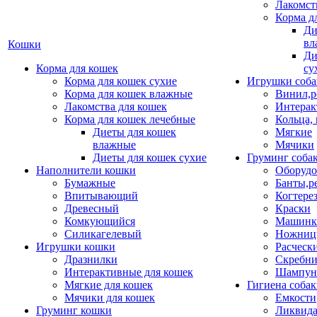
Лакомст
Корма д
Ди
вл
Кошки
Ди
Корма для кошек
су
Корма для кошек сухие
Игрушки соба
Корма для кошек влажные
Винил,р
Лакомства для кошек
Интерак
Корма для кошек лечебные
Кольца,
Диеты для кошек
Мягкие
влажные
Мячики
Диеты для кошек сухие
Груминг соба
Наполнители кошки
Оборудо
Бумажные
Банты,р
Впитывающий
Когтере
Древесный
Краски
Комкующийся
Машинки
Силикагелевый
Ножни
Игрушки кошки
Расческ
Дразнилки
Скребни
Интерактивные для кошек
Шампун
Мягкие для кошек
Гигиена соба
Мячики для кошек
Емкости
Груминг кошки
Ликвида