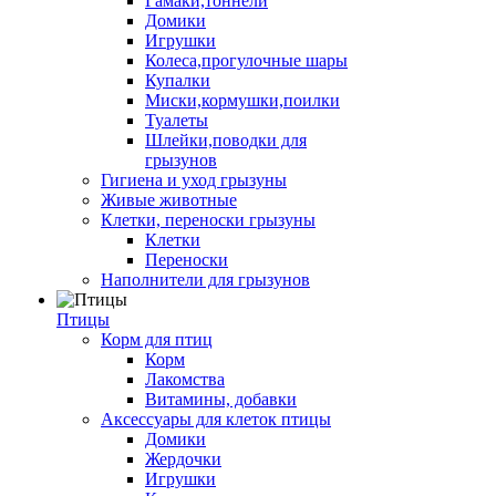
Гамаки,тоннели
Домики
Игрушки
Колеса,прогулочные шары
Купалки
Миски,кормушки,поилки
Туалеты
Шлейки,поводки для
грызунов
Гигиена и уход грызуны
Живые животные
Клетки, переноски грызуны
Клетки
Переноски
Наполнители для грызунов
Птицы
Корм для птиц
Корм
Лакомства
Витамины, добавки
Аксессуары для клеток птицы
Домики
Жердочки
Игрушки