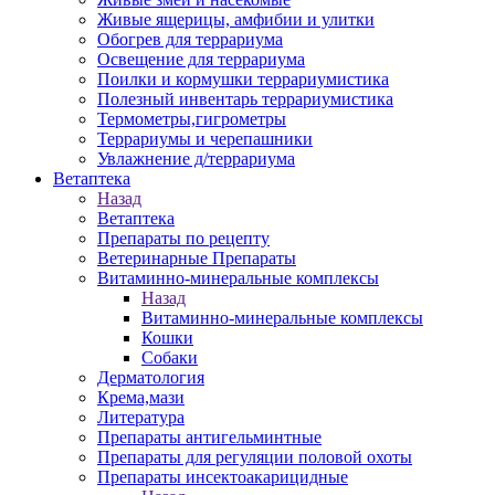
Живые ящерицы, амфибии и улитки
Обогрев для террариума
Освещение для террариума
Поилки и кормушки террариумистика
Полезный инвентарь террариумистика
Термометры,гигрометры
Террариумы и черепашники
Увлажнение д/террариума
Ветаптека
Назад
Ветаптека
Препараты по рецепту
Ветеринарные Препараты
Витаминно-минеральные комплексы
Назад
Витаминно-минеральные комплексы
Кошки
Собаки
Дерматология
Крема,мази
Литература
Препараты антигельминтные
Препараты для регуляции половой охоты
Препараты инсектоакарицидные