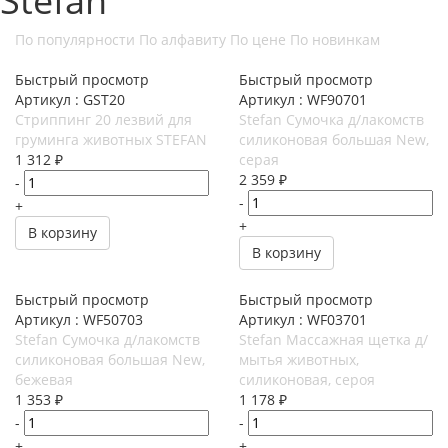
Stefan
По популярности
По алфавиту
По цене
По новинкам
Быстрый просмотр
Быстрый просмотр
Артикул : GST20
Артикул : WF90701
Стриппинг 20 лезвий для
Stefan Сумочка д/лакомств
груминга животных STEFAN
силиконовая большая New,
1 312
₽
серая
2 359
₽
-
-
+
+
В корзину
В корзину
Быстрый просмотр
Быстрый просмотр
Артикул : WF50703
Артикул : WF03701
Stefan Сумочка д/лакомств
Stefan Массажная щетка д/
силиконовая большая New,
мытья животных,
бежевая
силиконовая, сероя
1 353
₽
1 178
₽
-
-
+
+