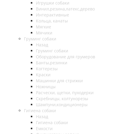
Игрушки собаки
Винил,резина,латекс,дерево
Интерактивные
Кольца, канаты
Мягкие
Мячики
Груминг собаки
Назад
Груминг собаки
Оборудование для грумеров
Банты,резинки
Когтерезы
Краски
Машинки для стрижки
Ножницы
Расчески, щетки, пуходерки
Скребницы, колтунорезы
Шампуни,кондиционеры
Гигиена собаки
Назад
Гигиена собаки
Емкости