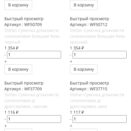
В корзину
В корзину
Быстрый просмотр
Быстрый просмотр
Артикул : WF50709
Артикул : WF50712
Stefan Сумочка д/лакомств
Stefan Сумочка д/лакомств
силиконовая большая New,
силиконовая большая New,
черный
красный
1 354
₽
1 354
₽
-
-
+
+
В корзину
В корзину
Быстрый просмотр
Быстрый просмотр
Артикул : WF37709
Артикул : WF37715
Stefan Сумочка д/лакомств
Stefan Сумочка д/лакомств
силиконовая д/
силиконовая д/
дрессировки, черная
дрессировки, хаки
1 116
₽
1 117
₽
-
-
+
+