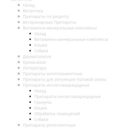
Назад
Ветаптека
Препараты по рецепту
Ветеринарные Препараты
Витаминно-минеральные комплексы
Назад
Витаминно-минеральные комплексы
Кошки
Собаки
Дерматология
Крема,мази
Литература
Препараты антигельминтные
Препараты для регуляции половой охоты
Препараты инсектоакарицидные
Назад
Препараты инсектоакарицидные
Грызуны
Кошки
Обработка помещений
Собаки
Препараты репеллентные