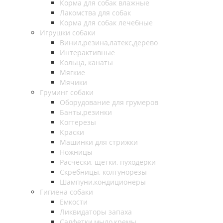
Корма для собак влажные
Лакомства для собак
Корма для собак лечебные
Игрушки собаки
Винил,резина,латекс,дерево
Интерактивные
Кольца, канаты
Мягкие
Мячики
Груминг собаки
Оборудование для грумеров
Банты,резинки
Когтерезы
Краски
Машинки для стрижки
Ножницы
Расчески, щетки, пуходерки
Скребницы, колтунорезы
Шампуни,кондиционеры
Гигиена собаки
Емкости
Ликвидаторы запаха
Салфетки,мыло,кремы