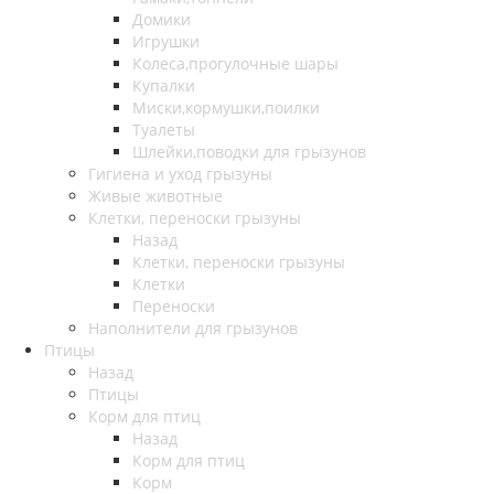
Домики
Игрушки
Колеса,прогулочные шары
Купалки
Миски,кормушки,поилки
Туалеты
Шлейки,поводки для грызунов
Гигиена и уход грызуны
Живые животные
Клетки, переноски грызуны
Назад
Клетки, переноски грызуны
Клетки
Переноски
Наполнители для грызунов
Птицы
Назад
Птицы
Корм для птиц
Назад
Корм для птиц
Корм