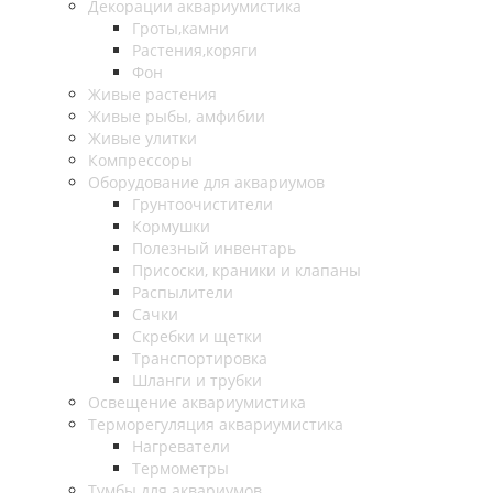
Декорации аквариумистика
Гроты,камни
Растения,коряги
Фон
Живые растения
Живые рыбы, амфибии
Живые улитки
Компрессоры
Оборудование для аквариумов
Грунтоочистители
Кормушки
Полезный инвентарь
Присоски, краники и клапаны
Распылители
Сачки
Скребки и щетки
Транспортировка
Шланги и трубки
Освещение аквариумистика
Терморегуляция аквариумистика
Нагреватели
Термометры
Тумбы для аквариумов