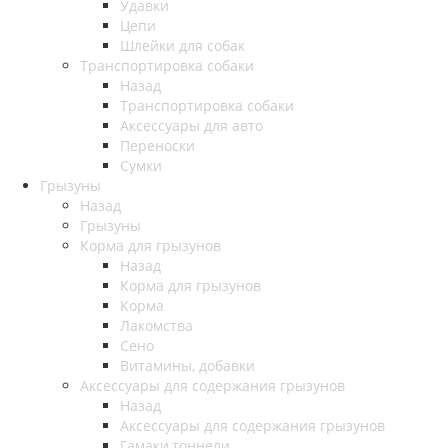
Удавки
Цепи
Шлейки для собак
Транспортировка собаки
Назад
Транспортировка собаки
Аксессуары для авто
Переноски
Сумки
Грызуны
Назад
Грызуны
Корма для грызунов
Назад
Корма для грызунов
Корма
Лакомства
Сено
Витамины, добавки
Аксессуары для содержания грызунов
Назад
Аксессуары для содержания грызунов
Гамаки,тоннели