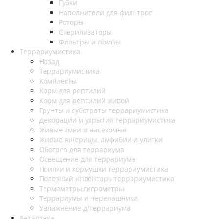
Губки
Наполнители для фильтров
Роторы
Стерилизаторы
Фильтры и помпы
Террариумистика
Назад
Террариумистика
Комплекты
Корм для рептилий
Корм для рептилий живой
Грунты и субстраты террариумистика
Декорации и укрытия террариумистика
Живые змеи и насекомые
Живые ящерицы, амфибии и улитки
Обогрев для террариума
Освещение для террариума
Поилки и кормушки террариумистика
Полезный инвентарь террариумистика
Термометры,гигрометры
Террариумы и черепашники
Увлажнение д/террариума
Ветаптека