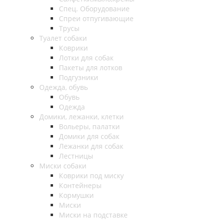
Спец. Оборудование
Спреи отпугивающие
Трусы
Туалет собаки
Коврики
Лотки для собак
Пакеты для лотков
Подгузники
Одежда, обувь
Обувь
Одежда
Домики, лежанки, клетки
Вольеры, палатки
Домики для собак
Лежанки для собак
Лестницы
Миски собаки
Коврики под миску
Контейнеры
Кормушки
Миски
Миски на подставке