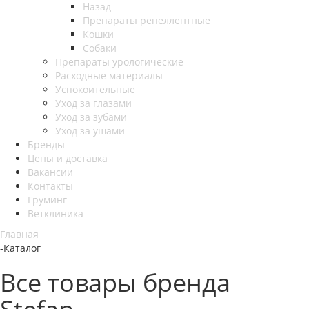
Назад
Препараты репеллентные
Кошки
Собаки
Препараты урологические
Расходные материалы
Успокоительные
Уход за глазами
Уход за зубами
Уход за ушами
Бренды
Цены и доставка
Вакансии
Контакты
Груминг
Ветклиника
Главная
-
Каталог
Все товары бренда