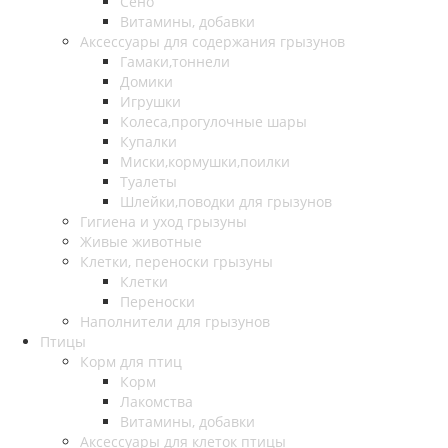
Сено
Витамины, добавки
Аксессуары для содержания грызунов
Гамаки,тоннели
Домики
Игрушки
Колеса,прогулочные шары
Купалки
Миски,кормушки,поилки
Туалеты
Шлейки,поводки для грызунов
Гигиена и уход грызуны
Живые животные
Клетки, переноски грызуны
Клетки
Переноски
Наполнители для грызунов
Птицы
Корм для птиц
Корм
Лакомства
Витамины, добавки
Аксессуары для клеток птицы