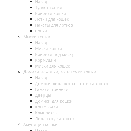
Назад
Туалет кошки
Коврики кошки
Лотки для кошек
Пакеты для лотков
Совки
Миски кошки
Назад
Миски кошки
Коврики под миску
Кормушки
Миски для кошек
Домики, лежанки, когтеточки кошки
Назад
Домики, лежанки, когтеточки кошки
Гамаки, тоннели
Дверцы
Домики для кошек
Когтеточки
Комплексы
Лежанки для кошек
Амуниция кошки
Назад