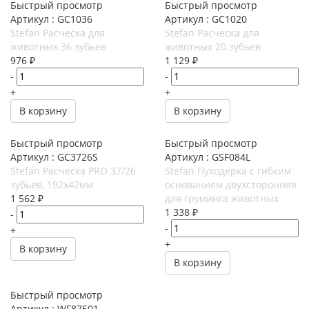
Быстрый просмотр
Быстрый просмотр
Артикул : GC1036
Артикул : GC1020
Stefan Расческа для
Stefan Расческа для
животных 36 зубьев
животных 20 зубьев
976
₽
1 129
₽
-
-
+
+
В корзину
В корзину
Быстрый просмотр
Быстрый просмотр
Артикул : GC3726S
Артикул : GSF084L
Stefan Расческа PRO 37/26
Stefan Пуходерка с гибким
зубьев, 192x42мм
основанием двухсторонняя
1 562
₽
для груминга животных
1 338
₽
-
-
+
+
В корзину
В корзину
Быстрый просмотр
Артикул : WF87501