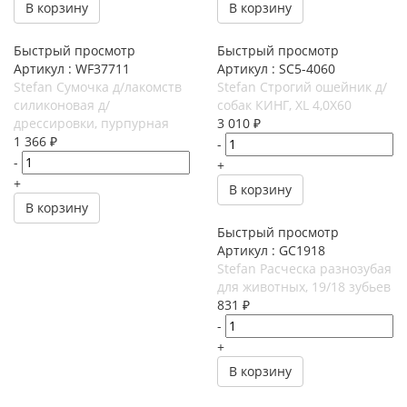
В корзину
В корзину
Быстрый просмотр
Быстрый просмотр
Артикул : WF37711
Артикул : SC5-4060
Stefan Сумочка д/лакомств
Stefan Строгий ошейник д/
силиконовая д/
собак КИНГ, XL 4,0X60
дрессировки, пурпурная
3 010
₽
1 366
₽
-
-
+
+
В корзину
В корзину
Быстрый просмотр
Артикул : GC1918
Stefan Расческа разнозубая
для животных, 19/18 зубьев
831
₽
-
+
В корзину