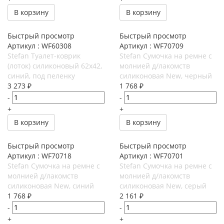
В корзину
В корзину
Быстрый просмотр
Быстрый просмотр
Артикул : WF60308
Артикул : WF70709
Stefan Туалет-коврик
Stefan Сумочка на ремне с
(лоток) силиконовый 62х42,
молнией д/лакомств
синий, под пеленку
силиконовая New, черный
3 273
₽
1 768
₽
-
-
+
+
В корзину
В корзину
Быстрый просмотр
Быстрый просмотр
Артикул : WF70718
Артикул : WF70701
Stefan Сумочка на ремне с
Stefan Сумочка на ремне с
молнией д/лакомств
молнией д/лакомств
силиконовая New, синий
силиконовая New, серый
1 768
₽
2 161
₽
-
-
+
+