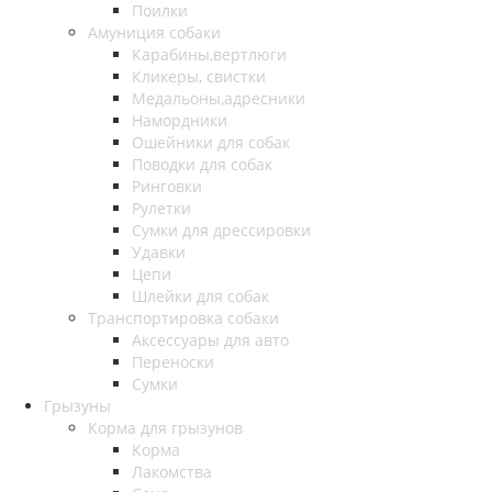
Поилки
Амуниция собаки
Карабины,вертлюги
Кликеры, свистки
Медальоны,адресники
Намордники
Ошейники для собак
Поводки для собак
Ринговки
Рулетки
Сумки для дрессировки
Удавки
Цепи
Шлейки для собак
Транспортировка собаки
Аксессуары для авто
Переноски
Сумки
Грызуны
Корма для грызунов
Корма
Лакомства