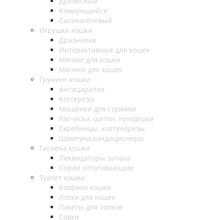
Древесный
Комкующийся
Силикагелевый
Игрушки кошки
Дразнилки
Интерактивные для кошек
Мягкие для кошек
Мячики для кошек
Груминг кошки
Антицарапки
Когтерезы
Машинки для стрижки
Расчески, щетки, пуходерки
Скребницы, колтунорезы
Шампуни,кондиционеры
Гигиена кошки
Ликвидаторы запаха
Спреи отпугивающие
Туалет кошки
Коврики кошки
Лотки для кошек
Пакеты для лотков
Совки