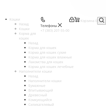
Кошки
Корзина
0
Назад
Телефоны
Кошки
+7 (383) 207-55-00
Корма для
кошек
Назад
Корма для кошек
Корма для кошек сухие
Корма для кошек влажные
Лакомства для кошек
Корма для кошек лечебные
Наполнители кошки
Назад
Наполнители кошки
Бумажные
Впитывающий
Древесный
Комкующийся
Силикагелевый