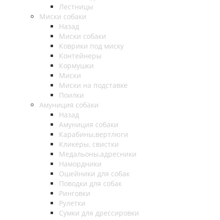
Лестницы
Миски собаки
Назад
Миски собаки
Коврики под миску
Контейнеры
Кормушки
Миски
Миски на подставке
Поилки
Амуниция собаки
Назад
Амуниция собаки
Карабины,вертлюги
Кликеры, свистки
Медальоны,адресники
Намордники
Ошейники для собак
Поводки для собак
Ринговки
Рулетки
Сумки для дрессировки