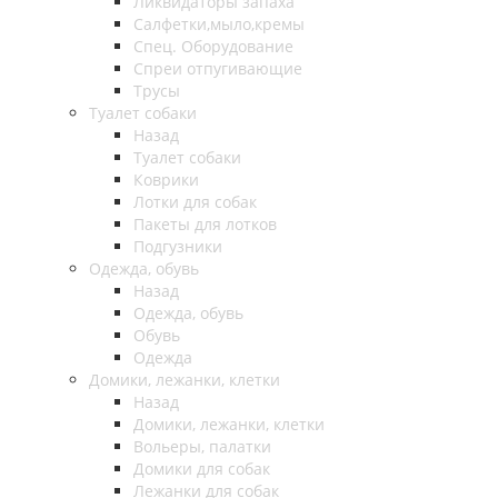
Ликвидаторы запаха
Салфетки,мыло,кремы
Спец. Оборудование
Спреи отпугивающие
Трусы
Туалет собаки
Назад
Туалет собаки
Коврики
Лотки для собак
Пакеты для лотков
Подгузники
Одежда, обувь
Назад
Одежда, обувь
Обувь
Одежда
Домики, лежанки, клетки
Назад
Домики, лежанки, клетки
Вольеры, палатки
Домики для собак
Лежанки для собак