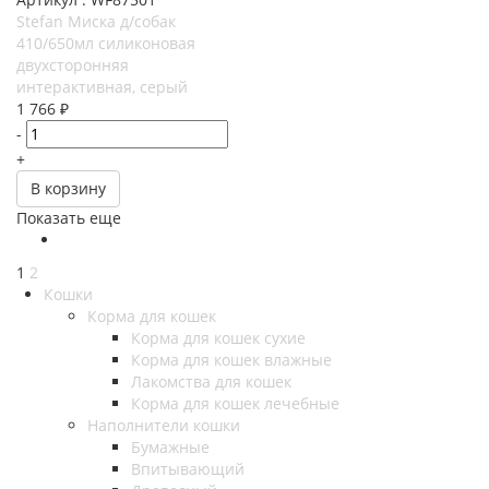
Stefan Миска д/собак
410/650мл силиконовая
двухсторонняя
интерактивная, серый
1 766
₽
-
+
В корзину
Показать еще
1
2
Кошки
Корма для кошек
Корма для кошек сухие
Корма для кошек влажные
Лакомства для кошек
Корма для кошек лечебные
Наполнители кошки
Бумажные
Впитывающий