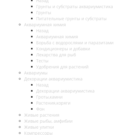
Назад
Грунты и субстраты аквариумистика
Грунты
Питательные грунты и субстраты
Аквариумная химия
Назад
Аквариумная химия
Борьба с водорослями и паразитами
Кондиционеры и добавки
Лекарства для рыб
Тесты
Удобрения для растений
Аквариумы
Декорации аквариумистика
Назад
Декорации аквариумистика
Гроты,камни
Растения,коряги
Фон
Живые растения
Живые рыбы, амфибии
Живые улитки
Компрессоры