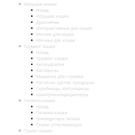
Игрушки кошки
Назад
Игрушки кошки
Дразнилки
Интерактивные для кошек
Мягкие для кошек
Мячики для кошек
Груминг кошки
Назад
Груминг кошки
Антицарапки
Когтерезы
Машинки для стрижки
Расчески, щетки, пуходерки
Скребницы, колтунорезы
Шампуни,кондиционеры
Гигиена кошки
Назад
Гигиена кошки
Ликвидаторы запаха
Спреи отпугивающие
Туалет кошки