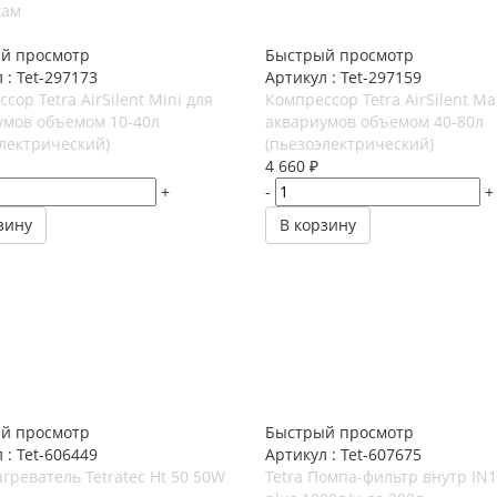
кам
й просмотр
Быстрый просмотр
 : Tet-297173
Артикул : Tet-297159
сор Tetra AirSilent Mini для
Компрессор Tetra AirSilent Ma
умов объемом 10-40л
аквариумов объемом 40-80л
лектрический)
(пьезоэлектрический)
4 660
₽
+
-
+
зину
В корзину
й просмотр
Быстрый просмотр
 : Tet-606449
Артикул : Tet-607675
агреватель Tetratec Ht 50 50W
Tetra Помпа-фильтр внутр IN