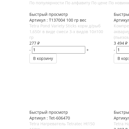
По популярности
По алфавиту
По цене
По новин
Быстрый просмотр
Быстры
Артикул : T137004 100 гр вес
Артикул
Tetra Pond Variety Sticks корм д/рыб
Компрес
1,650г в виде смеси 3-х видов 10л100
аквари
гр
(пьезоэ
277
₽
3 494
₽
-
+
-
В корзину
В кор
Быстрый просмотр
Быстры
Артикул : Tet-606470
Артикул
Tetra Нагреватель Tetratec Ht150
Tetra Н