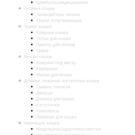
Шампуни,кондиционеры
Гигиена кошки
Ликвидаторы запаха
Спреи отпугивающие
Туалет кошки
Коврики кошки
Лотки для кошек
Пакеты для лотков
Совки
Миски кошки
Коврики под миску
Кормушки
Миски для кошек
Домики, лежанки, когтеточки кошки
Гамаки, тоннели
Дверцы
Домики для кошек
Когтеточки
Комплексы
Лежанки для кошек
Амуниция кошки
Медальоны,адресники,свистки
Намордники для кошек