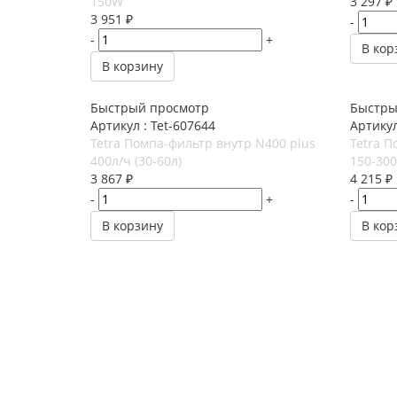
150W
3 297
₽
3 951
₽
-
-
+
В кор
В корзину
Быстрый просмотр
Быстры
Артикул : Tet-607644
Артикул
Tetra Помпа-фильтр внутр N400 plus
Tetra П
400л/ч (30-60л)
150-300 
3 867
₽
4 215
₽
-
+
-
В корзину
В кор