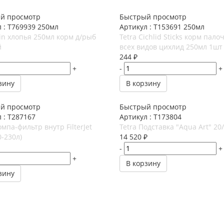
й просмотр
Быстрый просмотр
 : T769939 250мл
Артикул : T153691 250мл
in хлопья 250мл корм д/рыб
Tetra Cichlid Sticks корм пало
й
всех видов цихлид 250мл 1шт
244
₽
+
-
+
зину
В корзину
й просмотр
Быстрый просмотр
 : T287167
Артикул : T173804
омпа-фильтр внутр FilterJet
Tetra Подставка "Aqua Art" 20
0-230л)
14 520
₽
-
+
+
В корзину
зину