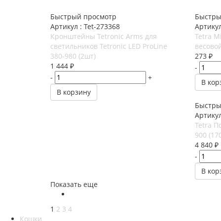
Быстрый просмотр
Быстры
Артикул : Tet-273368
Артикул
Кронштейны Tetronic Arms для
Tetra M
светильников Tetronic LED ProLine
весово
380-980 (2шт)
273
₽
1 444
₽
-
-
+
В кор
В корзину
Быстры
Артикул
Tetra П
900 (17
4 840
₽
-
В кор
Показать еще
1
2
3
4
Кошки