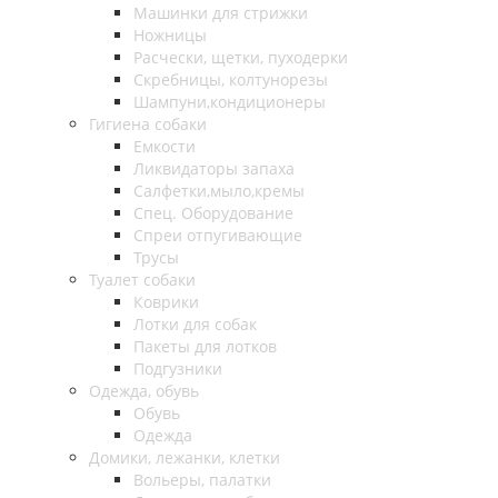
Машинки для стрижки
Ножницы
Расчески, щетки, пуходерки
Скребницы, колтунорезы
Шампуни,кондиционеры
Гигиена собаки
Емкости
Ликвидаторы запаха
Салфетки,мыло,кремы
Спец. Оборудование
Спреи отпугивающие
Трусы
Туалет собаки
Коврики
Лотки для собак
Пакеты для лотков
Подгузники
Одежда, обувь
Обувь
Одежда
Домики, лежанки, клетки
Вольеры, палатки