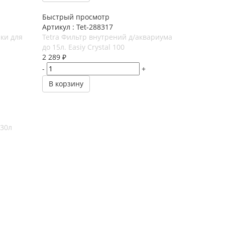
Быстрый просмотр
Артикул : Tet-288317
чки для
Tetra Фильтр внутрений д/аквариума
до 15л. Еаsiy Crystal 100
2 289
₽
-
+
В корзину
/30л