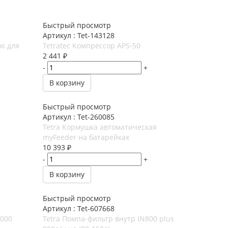
Быстрый просмотр
Артикул : Tet-143128
xi для
Tetratec Компрессор APS-50
2 441
₽
-
+
В корзину
Быстрый просмотр
Артикул : Tet-260085
Tetra Кормушка автоматическая
myFeeder на батарейках
10 393
₽
-
+
В корзину
Быстрый просмотр
Артикул : Tet-607668
1000
Tetra Помпа-фильтр внутр IN800 plus