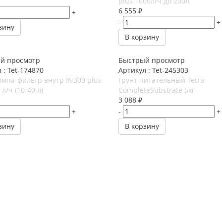
plus 1000л/ч до 200л
6 555
₽
+
-
+
зину
В корзину
й просмотр
Быстрый просмотр
 : Tet-174870
Артикул : Tet-245303
омпа-фильтр внутр IN300 plus
Грунт питательный Tetra
л/ч (10-40 л)
CompleteSubstrate 5кг
3 088
₽
+
-
+
зину
В корзину