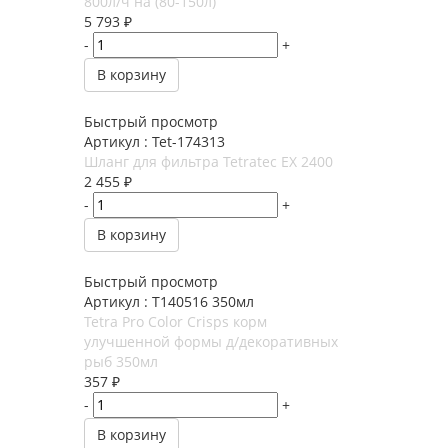
800л/ч на (80-150л)
5 793
₽
-
+
В корзину
Быстрый просмотр
Артикул : Tet-174313
Шланг для фильтра Tetratec EX 2400
2 455
₽
-
+
В корзину
Быстрый просмотр
Артикул : T140516 350мл
Tetra Pro Color Crisps корм
улучшенной формы д/декоративных
рыб 350мл
357
₽
-
+
В корзину