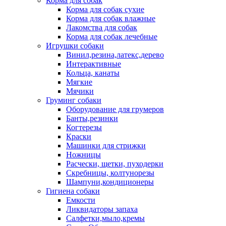
Корма для собак
Корма для собак сухие
Корма для собак влажные
Лакомства для собак
Корма для собак лечебные
Игрушки собаки
Винил,резина,латекс,дерево
Интерактивные
Кольца, канаты
Мягкие
Мячики
Груминг собаки
Оборудование для грумеров
Банты,резинки
Когтерезы
Краски
Машинки для стрижки
Ножницы
Расчески, щетки, пуходерки
Скребницы, колтунорезы
Шампуни,кондиционеры
Гигиена собаки
Емкости
Ликвидаторы запаха
Салфетки,мыло,кремы