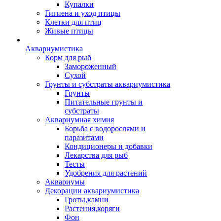
Купалки
Гигиена и уход птицы
Клетки для птиц
Живые птицы
Аквариумистика
Корм для рыб
Замороженный
Сухой
Грунты и субстраты аквариумистика
Грунты
Питательные грунты и
субстраты
Аквариумная химия
Борьба с водорослями и
паразитами
Кондиционеры и добавки
Лекарства для рыб
Тесты
Удобрения для растений
Аквариумы
Декорации аквариумистика
Гроты,камни
Растения,коряги
Фон