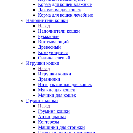
Корма для кошек влажные
Лакомства для кошек
Корма для кошек лечебные
Наполнители кошки
Назад
Наполнители кошки
Бумажные
Впитывающий
Древесный
Комкующийся
Силикагелевый
Игрушки кошки
Назад
Игрушки кошки
Дразнилки
Интерактивные для кошек
Мягкие для кошек
Мячики для кошек
Груминг кошки
Назад
Груминг кошки
Антицарапки
Когтерезы
Машинки для стрижки
Расчески, щетки, пуходерки