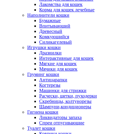
Лакомства для кошек
Корма для кошек лечебные
Наполнители кошки
Бумажные
Впитывающий
Древесный
Комкующийся
Силикагелевый
Игрушки кошки
Дразнилки
Интерактивные для кошек
Мягкие для кошек
Мячики для кошек
Груминг кошки
Антицарапки
Когтерезы
Машинки для стрижки
Расчески, щетки, пуходерки
Скребницы, колтунорезы
Шампуни,кондиционеры
Гигиена кошки
Ликвидаторы запаха
Спреи отпугивающие
Туалет кошки
Коврики кошки