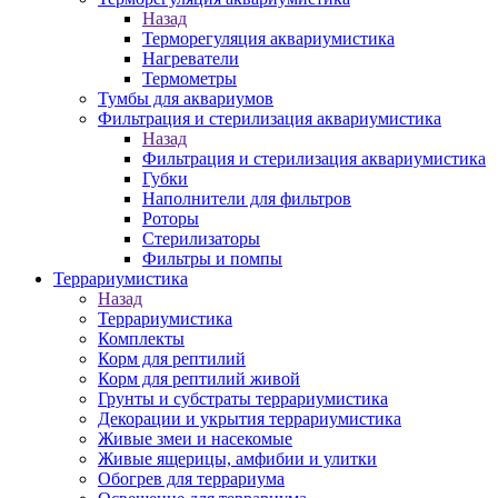
Назад
Терморегуляция аквариумистика
Нагреватели
Термометры
Тумбы для аквариумов
Фильтрация и стерилизация аквариумистика
Назад
Фильтрация и стерилизация аквариумистика
Губки
Наполнители для фильтров
Роторы
Стерилизаторы
Фильтры и помпы
Террариумистика
Назад
Террариумистика
Комплекты
Корм для рептилий
Корм для рептилий живой
Грунты и субстраты террариумистика
Декорации и укрытия террариумистика
Живые змеи и насекомые
Живые ящерицы, амфибии и улитки
Обогрев для террариума