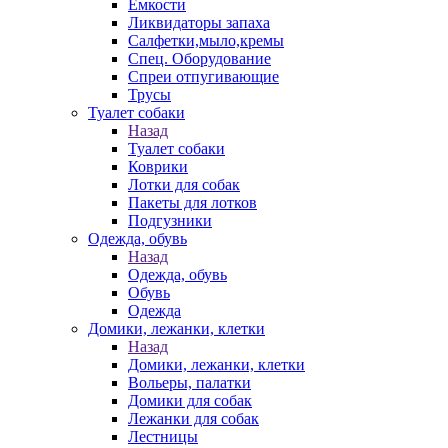
Емкости
Ликвидаторы запаха
Салфетки,мыло,кремы
Спец. Оборудование
Спреи отпугивающие
Трусы
Туалет собаки
Назад
Туалет собаки
Коврики
Лотки для собак
Пакеты для лотков
Подгузники
Одежда, обувь
Назад
Одежда, обувь
Обувь
Одежда
Домики, лежанки, клетки
Назад
Домики, лежанки, клетки
Вольеры, палатки
Домики для собак
Лежанки для собак
Лестницы