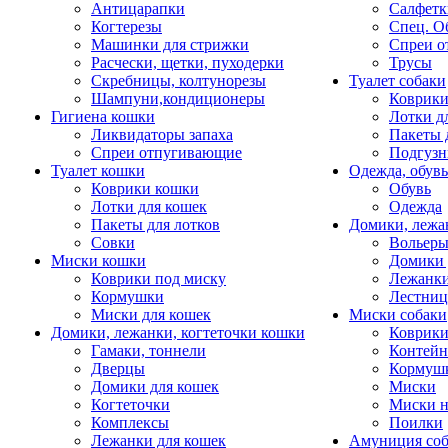
Антицарапки
Салфетк
Когтерезы
Спец. О
Машинки для стрижки
Спреи о
Расчески, щетки, пуходерки
Трусы
Скребницы, колтунорезы
Туалет собаки
Шампуни,кондиционеры
Коврик
Гигиена кошки
Лотки д
Ликвидаторы запаха
Пакеты 
Спреи отпугивающие
Подгузн
Туалет кошки
Одежда, обувь
Коврики кошки
Обувь
Лотки для кошек
Одежда
Пакеты для лотков
Домики, лежа
Совки
Вольеры
Миски кошки
Домики 
Коврики под миску
Лежанки
Кормушки
Лестни
Миски для кошек
Миски собаки
Домики, лежанки, когтеточки кошки
Коврики
Гамаки, тоннели
Контей
Дверцы
Кормуш
Домики для кошек
Миски
Когтеточки
Миски н
Комплексы
Поилки
Лежанки для кошек
Амуниция со