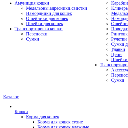
Амуниция кошки
Карабин
Медальоны,адресники,свистки
Кликеры
Намордники для кошек
Медальо
Ошейники для кошек
Наморд
Шлейки для кошек
Ошейник
Транспортировка кошки
Поводки
Переноски
Ринговк
Сумки
Рулетки
Сумки д
Удавки
Цепи
Шлейки 
Транспортиро
Аксессу
Перенос
Сумки
Каталог
Кошки
Корма для кошек
Корма для кошек сухие
Корма для кошек влажные