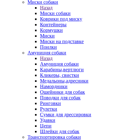
Миски собаки
Назад
Миски собаки
Коврики под миску
Контейнеры
Кормушки
Миски
Миски на подставке
Поилки
Амуниция собаки
Назад
Амуниция собаки
Карабины,вертлюги
Кликеры, свистки
Медальоны,адресники
Намордники
Ошейники для собак
Поводки для собак
Ринговки
Рулетки
Сумки для дрессировки
Удавки
Цепи
Шлейки для собак
Транспортировка собаки