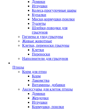
Домики
Игрушки
Колеса,прогулочные шары
Купалки
Миски,кормушки,поилки
Туалеты
Шлейки,поводки для
грызунов
Гигиена и уход грызуны
Живые животные
Клетки, переноски грызуны
Клетки
Переноски
Наполнители для грызунов
Птицы
Корм для птиц
Корм
Лакомства
Витамины, добавки
Аксессуары для клеток птицы
Домики
Жердочки
Игрушки
Кормушки, поилки