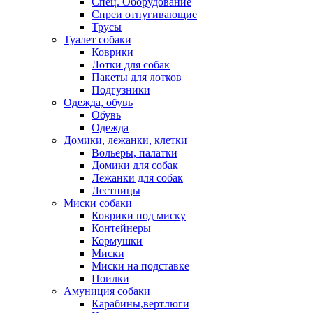
Спец. Оборудование
Спреи отпугивающие
Трусы
Туалет собаки
Коврики
Лотки для собак
Пакеты для лотков
Подгузники
Одежда, обувь
Обувь
Одежда
Домики, лежанки, клетки
Вольеры, палатки
Домики для собак
Лежанки для собак
Лестницы
Миски собаки
Коврики под миску
Контейнеры
Кормушки
Миски
Миски на подставке
Поилки
Амуниция собаки
Карабины,вертлюги