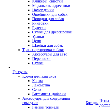
Кликеры, свистки
Медальоны,адресники
Намордники
Ошейники для собак
Поводки для собак
Ринговки
Рулетки
Сумки для дрессировки
Удавки
Цепи
Шлейки для собак
Транспортировка собаки
Аксессуары для авто
Переноски
Сумки
Грызуны
Корма для грызунов
Корма
Лакомства
Сено
Витамины, добавки
Аксессуары для содержания
Цены
грызунов
Бренды
доста
Гамаки,тоннели