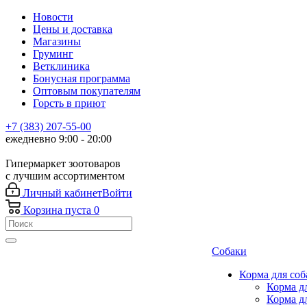
Новости
Цены и доставка
Магазины
Груминг
Ветклиника
Бонусная программа
Оптовым покупателям
Горсть в приют
+7 (383) 207-55-00
ежедневно 9:00 - 20:00
Гипермаркет зоотоваров
с лучшим ассортиментом
Личный кабинет
Войти
Корзина
пуста
0
Собаки
Корма для соб
Корма д
Корма д