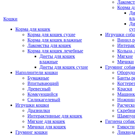
Лакомст
Корма д
Ди
вл
Кошки
Ди
Корма для кошек
су
Корма для кошек сухие
Игрушки соба
Корма для кошек влажные
Винил,р
Лакомства для кошек
Интерак
Корма для кошек лечебные
Кольца,
Диеты для кошек
Мягкие
влажные
Мячики
Диеты для кошек сухие
Груминг соба
Наполнители кошки
Оборудо
Бумажные
Банты,р
Впитывающий
Когтере
Древесный
Краски
Комкующийся
Машинки
Силикагелевый
Ножни
Игрушки кошки
Расческ
Дразнилки
Скребни
Интерактивные для кошек
Шампун
Мягкие для кошек
Гигиена соба
Мячики для кошек
Емкости
Груминг кошки
Ликвида