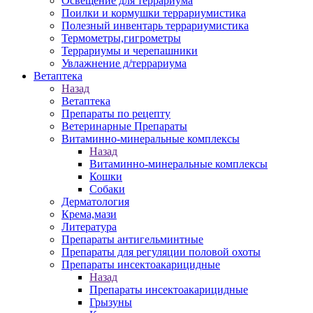
Освещение для террариума
Поилки и кормушки террариумистика
Полезный инвентарь террариумистика
Термометры,гигрометры
Террариумы и черепашники
Увлажнение д/террариума
Ветаптека
Назад
Ветаптека
Препараты по рецепту
Ветеринарные Препараты
Витаминно-минеральные комплексы
Назад
Витаминно-минеральные комплексы
Кошки
Собаки
Дерматология
Крема,мази
Литература
Препараты антигельминтные
Препараты для регуляции половой охоты
Препараты инсектоакарицидные
Назад
Препараты инсектоакарицидные
Грызуны