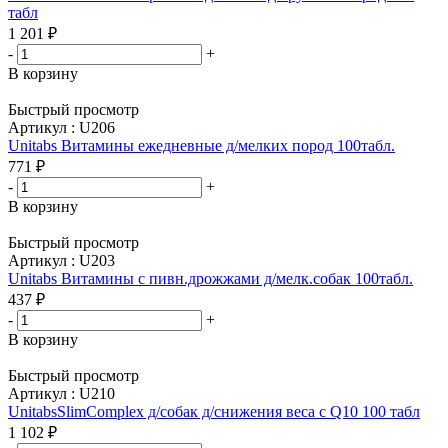
табл
1 201
₽
-
+
В корзину
Быстрый просмотр
Артикул : U206
Unitabs Витамины ежедневные д/мелких пород 100табл.
771
₽
-
+
В корзину
Быстрый просмотр
Артикул : U203
Unitabs Витамины с пивн.дрожжами д/мелк.собак 100табл.
437
₽
-
+
В корзину
Быстрый просмотр
Артикул : U210
UnitabsSlimComplex д/собак д/снижения веса с Q10 100 табл
1 102
₽