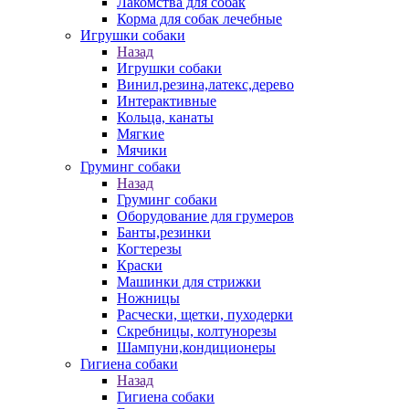
Лакомства для собак
Корма для собак лечебные
Игрушки собаки
Назад
Игрушки собаки
Винил,резина,латекс,дерево
Интерактивные
Кольца, канаты
Мягкие
Мячики
Груминг собаки
Назад
Груминг собаки
Оборудование для грумеров
Банты,резинки
Когтерезы
Краски
Машинки для стрижки
Ножницы
Расчески, щетки, пуходерки
Скребницы, колтунорезы
Шампуни,кондиционеры
Гигиена собаки
Назад
Гигиена собаки