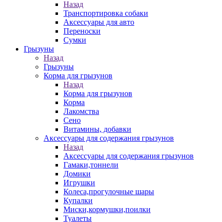
Назад
Транспортировка собаки
Аксессуары для авто
Переноски
Сумки
Грызуны
Назад
Грызуны
Корма для грызунов
Назад
Корма для грызунов
Корма
Лакомства
Сено
Витамины, добавки
Аксессуары для содержания грызунов
Назад
Аксессуары для содержания грызунов
Гамаки,тоннели
Домики
Игрушки
Колеса,прогулочные шары
Купалки
Миски,кормушки,поилки
Туалеты