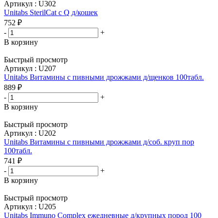
Артикул : U302
Unitabs SterilCat c Q д/кошек
752
₽
-
+
В корзину
Быстрый просмотр
Артикул : U207
Unitabs Витамины с пивными дрожжами д/щенков 100табл.
889
₽
-
+
В корзину
Быстрый просмотр
Артикул : U202
Unitabs Витамины с пивными дрожжами д/соб. круп пор
100табл.
741
₽
-
+
В корзину
Быстрый просмотр
Артикул : U205
Unitabs Immuno Complex ежедневные д/крупных пород 100