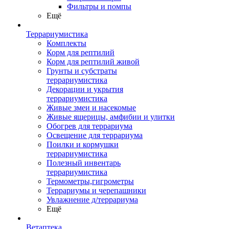
Фильтры и помпы
Ещё
Террариумистика
Комплекты
Корм для рептилий
Корм для рептилий живой
Грунты и субстраты
террариумистика
Декорации и укрытия
террариумистика
Живые змеи и насекомые
Живые ящерицы, амфибии и улитки
Обогрев для террариума
Освещение для террариума
Поилки и кормушки
террариумистика
Полезный инвентарь
террариумистика
Термометры,гигрометры
Террариумы и черепашники
Увлажнение д/террариума
Ещё
Ветаптека