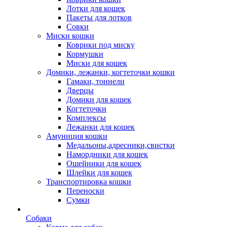
Лотки для кошек
Пакеты для лотков
Совки
Миски кошки
Коврики под миску
Кормушки
Миски для кошек
Домики, лежанки, когтеточки кошки
Гамаки, тоннели
Дверцы
Домики для кошек
Когтеточки
Комплексы
Лежанки для кошек
Амуниция кошки
Медальоны,адресники,свистки
Намордники для кошек
Ошейники для кошек
Шлейки для кошек
Транспортировка кошки
Переноски
Сумки
Собаки