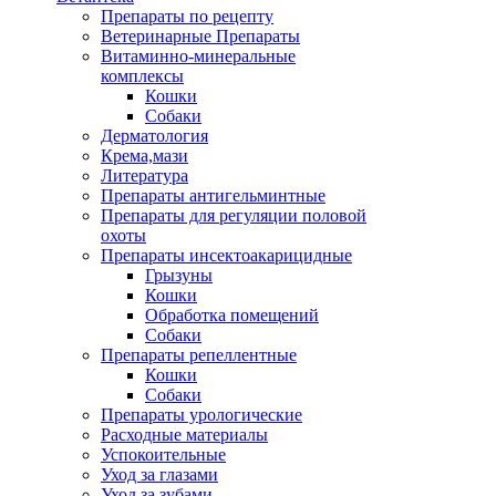
Препараты по рецепту
Ветеринарные Препараты
Витаминно-минеральные
комплексы
Кошки
Собаки
Дерматология
Крема,мази
Литература
Препараты антигельминтные
Препараты для регуляции половой
охоты
Препараты инсектоакарицидные
Грызуны
Кошки
Обработка помещений
Собаки
Препараты репеллентные
Кошки
Собаки
Препараты урологические
Расходные материалы
Успокоительные
Уход за глазами
Уход за зубами