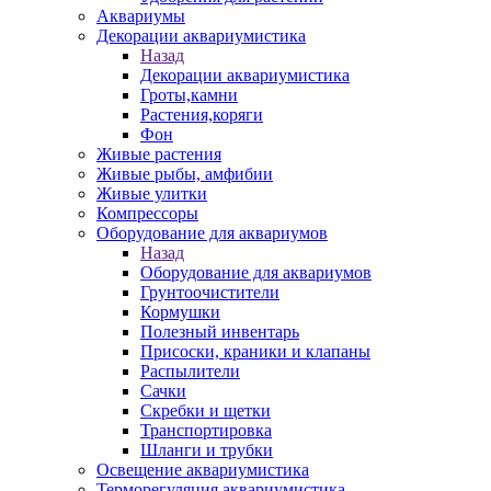
Аквариумы
Декорации аквариумистика
Назад
Декорации аквариумистика
Гроты,камни
Растения,коряги
Фон
Живые растения
Живые рыбы, амфибии
Живые улитки
Компрессоры
Оборудование для аквариумов
Назад
Оборудование для аквариумов
Грунтоочистители
Кормушки
Полезный инвентарь
Присоски, краники и клапаны
Распылители
Сачки
Скребки и щетки
Транспортировка
Шланги и трубки
Освещение аквариумистика
Терморегуляция аквариумистика