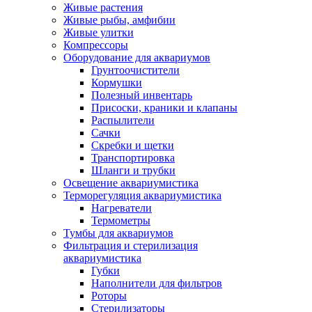
Живые растения
Живые рыбы, амфибии
Живые улитки
Компрессоры
Оборудование для аквариумов
Грунтоочистители
Кормушки
Полезный инвентарь
Присоски, краники и клапаны
Распылители
Сачки
Скребки и щетки
Транспортировка
Шланги и трубки
Освещение аквариумистика
Терморегуляция аквариумистика
Нагреватели
Термометры
Тумбы для аквариумов
Фильтрация и стерилизация
аквариумистика
Губки
Наполнители для фильтров
Роторы
Стерилизаторы