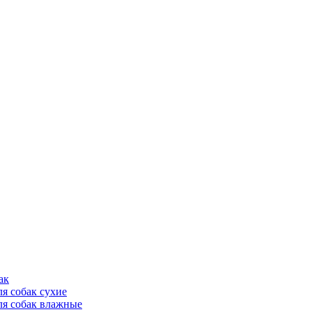
ак
ля собак сухие
ля собак влажные