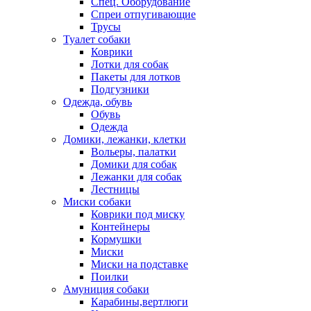
Спец. Оборудование
Спреи отпугивающие
Трусы
Туалет собаки
Коврики
Лотки для собак
Пакеты для лотков
Подгузники
Одежда, обувь
Обувь
Одежда
Домики, лежанки, клетки
Вольеры, палатки
Домики для собак
Лежанки для собак
Лестницы
Миски собаки
Коврики под миску
Контейнеры
Кормушки
Миски
Миски на подставке
Поилки
Амуниция собаки
Карабины,вертлюги