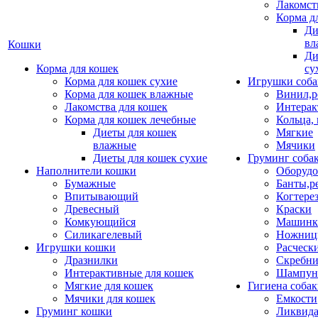
Лакомст
Корма д
Ди
вл
Кошки
Ди
Корма для кошек
су
Корма для кошек сухие
Игрушки соба
Корма для кошек влажные
Винил,р
Лакомства для кошек
Интерак
Корма для кошек лечебные
Кольца,
Диеты для кошек
Мягкие
влажные
Мячики
Диеты для кошек сухие
Груминг соба
Наполнители кошки
Оборудо
Бумажные
Банты,р
Впитывающий
Когтере
Древесный
Краски
Комкующийся
Машинки
Силикагелевый
Ножни
Игрушки кошки
Расческ
Дразнилки
Скребни
Интерактивные для кошек
Шампун
Мягкие для кошек
Гигиена соба
Мячики для кошек
Емкости
Груминг кошки
Ликвида