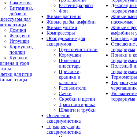
Лакомства
Растения,коряги
Декорации 
Витамины,
Фон
террариуми
добавки
Живые растения
Живые змеи
ксессуары для
Живые рыбы, амфибии
насекомые
леток птицы
Живые улитки
Живые яще
Домики
Компрессоры
амфибии и 
Жердочки
Оборудование для
Обогрев для
Игрушки
аквариумов
Освещение 
Кормушки,
Грунтоочистители
террариума
поилки
Кормушки
Поилки и к
Купалки
Полезный
террариуми
игиена и уход
инвентарь
Полезный и
тицы
Присоски,
террариуми
летки для птиц
краники и
Термометры
ивые птицы
клапаны
Террариумы
Распылители
черепашник
Сачки
Увлажнение 
Скребки и щетки
террариума
Транспортировка
Шланги и трубки
Освещение
аквариумистика
Терморегуляция
аквариумистика