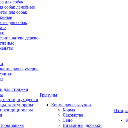
ва для собак
ля собак лечебные
еты для собак
ажные
еты для собак
хие
ки
езина,латекс,дерево
тивные
 канаты
ки
вание для грумеров
езинки
зы
 для стрижки
цы
Грызуны
и, щетки, пуходерки
цы, колтунорезы
Корма для грызунов
и,кондиционеры
Корма
Птицы
ки
Лакомства
Сено
К
торы запаха
Витамины, добавки