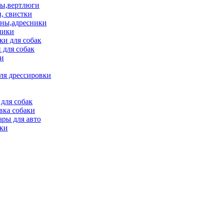
ы,вертлюги
, свистки
ны,адресники
ники
и для собак
 для собак
и
ля дрессировки
для собак
вка собаки
ары для авто
ки