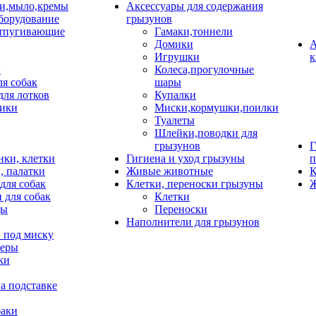
и,мыло,кремы
Аксессуары для содержания
борудование
грызунов
тпугивающие
Гамаки,тоннели
Домики
А
Игрушки
к
и
Колеса,прогулочные
ля собак
шары
для лотков
Купалки
ики
Миски,кормушки,поилки
Туалеты
Шлейки,поводки для
грызунов
Г
нки, клетки
Гигиена и уход грызуны
п
, палатки
Живые животные
К
для собак
Клетки, переноски грызуны
Ж
 для собак
Клетки
цы
Переноски
Наполнители для грызунов
 под миску
неры
ки
а подставке
баки