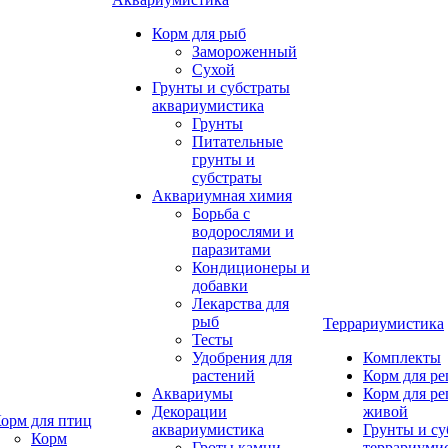
Корм для рыб
Замороженный
Сухой
Грунты и субстраты
аквариумистика
Грунты
Питательные
грунты и
субстраты
Аквариумная химия
Борьба с
водорослями и
паразитами
Кондиционеры и
добавки
Лекарства для
рыб
Террариумистика
Тесты
Удобрения для
Комплекты
растений
Корм для р
Аквариумы
Корм для р
Декорации
живой
орм для птиц
аквариумистика
Грунты и су
Корм
Гроты,камни
террариуми