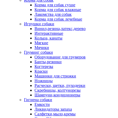
Корма для собак
Корма для собак сухие
Корма для собак влажные
Лакомства для собак
Корма для собак лечебные
Игрушки собаки
Винил,резина,латекс,дерево
Интерактивные
Кольца, канаты
Мягкие
Мячики
Груминг собаки
Оборудование для грумеров
Банты,резинки
Когтерезы
Краски
Машинки для стрижки
Ножницы
Расчески, щетки, пуходерки
Скребницы, колтунорезы
Шампуни,кондиционеры
Гигиена собаки
Емкости
Ликвидаторы запаха
Салфетки,мыло,кремы