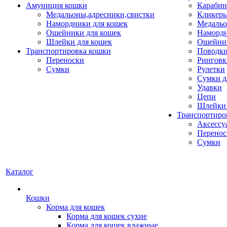
Амуниция кошки
Карабин
Медальоны,адресники,свистки
Кликеры
Намордники для кошек
Медальо
Ошейники для кошек
Наморд
Шлейки для кошек
Ошейник
Транспортировка кошки
Поводки
Переноски
Ринговк
Сумки
Рулетки
Сумки д
Удавки
Цепи
Шлейки 
Транспортиро
Аксессу
Перенос
Сумки
Каталог
Кошки
Корма для кошек
Корма для кошек сухие
Корма для кошек влажные