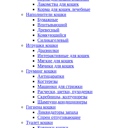
Лакомства для кошек
Корма для кошек лечебные
Наполнители кошки
Бумажные
Впитывающий
Древесный
Комкующийся
Силикагелевый
Игрушки кошки
Дразнилки
Интерактивные для кошек
Мягкие для кошек
Мячики для кошек
Груминг кошки
Антицарапки
Когтерезы
Машинки для стрижки
Расчески, щетки, пуходерки
Скребницы, колтунорезы
Шампуни,кондиционеры
Гигиена кошки
Ликвидаторы запаха
Спреи отпугивающие
Туалет кошки
Коврики кошки