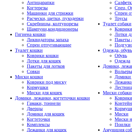
Антицарапки
Салфетк
Когтерезы
Спец. О
Машинки для стрижки
Спреи о
Расчески, щетки, пуходерки
Трусы
Скребницы, колтунорезы
Туалет собаки
Шампуни,кондиционеры
Коврик
Гигиена кошки
Лотки д
Ликвидаторы запаха
Пакеты 
Спреи отпугивающие
Подгузн
Туалет кошки
Одежда, обувь
Коврики кошки
Обувь
Лотки для кошек
Одежда
Пакеты для лотков
Домики, лежа
Совки
Вольеры
Миски кошки
Домики 
Коврики под миску
Лежанки
Кормушки
Лестни
Миски для кошек
Миски собаки
Домики, лежанки, когтеточки кошки
Коврики
Гамаки, тоннели
Контей
Дверцы
Кормуш
Домики для кошек
Миски
Когтеточки
Миски н
Комплексы
Поилки
Лежанки для кошек
Амуниция со