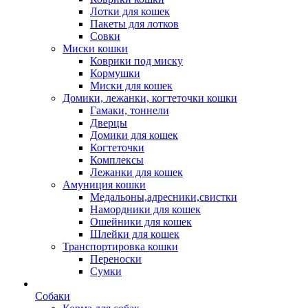
Лотки для кошек
Пакеты для лотков
Совки
Миски кошки
Коврики под миску
Кормушки
Миски для кошек
Домики, лежанки, когтеточки кошки
Гамаки, тоннели
Дверцы
Домики для кошек
Когтеточки
Комплексы
Лежанки для кошек
Амуниция кошки
Медальоны,адресники,свистки
Намордники для кошек
Ошейники для кошек
Шлейки для кошек
Транспортировка кошки
Переноски
Сумки
Собаки