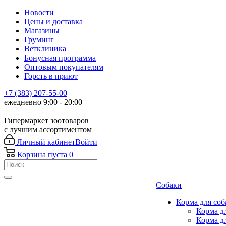
Новости
Цены и доставка
Магазины
Груминг
Ветклиника
Бонусная программа
Оптовым покупателям
Горсть в приют
+7 (383) 207-55-00
ежедневно 9:00 - 20:00
Гипермаркет зоотоваров
с лучшим ассортиментом
Личный кабинет
Войти
Корзина
пуста
0
Собаки
Корма для соб
Корма д
Корма д