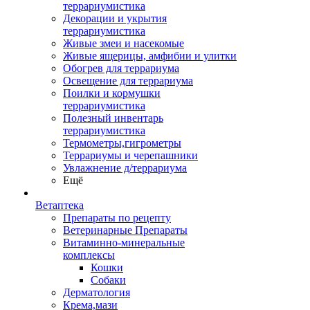
террариумистика
Декорации и укрытия
террариумистика
Живые змеи и насекомые
Живые ящерицы, амфибии и улитки
Обогрев для террариума
Освещение для террариума
Поилки и кормушки
террариумистика
Полезный инвентарь
террариумистика
Термометры,гигрометры
Террариумы и черепашники
Увлажнение д/террариума
Ещё
Ветаптека
Препараты по рецепту
Ветеринарные Препараты
Витаминно-минеральные
комплексы
Кошки
Собаки
Дерматология
Крема,мази