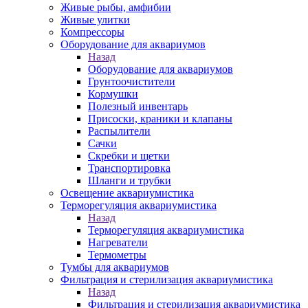
Живые рыбы, амфибии
Живые улитки
Компрессоры
Оборудование для аквариумов
Назад
Оборудование для аквариумов
Грунтоочистители
Кормушки
Полезный инвентарь
Присоски, краники и клапаны
Распылители
Сачки
Скребки и щетки
Транспортировка
Шланги и трубки
Освещение аквариумистика
Терморегуляция аквариумистика
Назад
Терморегуляция аквариумистика
Нагреватели
Термометры
Тумбы для аквариумов
Фильтрация и стерилизация аквариумистика
Назад
Фильтрация и стерилизация аквариумистика