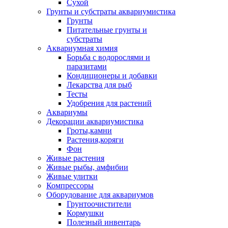
Сухой
Грунты и субстраты аквариумистика
Грунты
Питательные грунты и
субстраты
Аквариумная химия
Борьба с водорослями и
паразитами
Кондиционеры и добавки
Лекарства для рыб
Тесты
Удобрения для растений
Аквариумы
Декорации аквариумистика
Гроты,камни
Растения,коряги
Фон
Живые растения
Живые рыбы, амфибии
Живые улитки
Компрессоры
Оборудование для аквариумов
Грунтоочистители
Кормушки
Полезный инвентарь