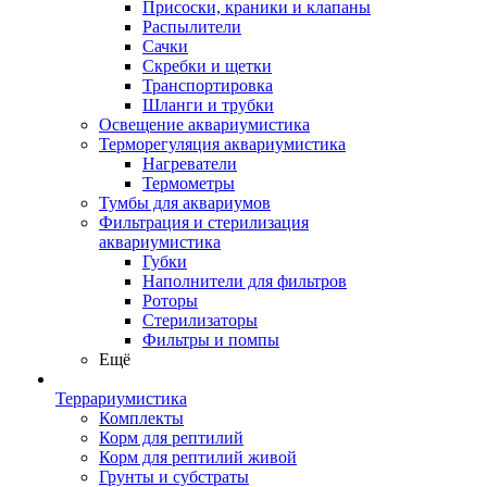
Присоски, краники и клапаны
Распылители
Сачки
Скребки и щетки
Транспортировка
Шланги и трубки
Освещение аквариумистика
Терморегуляция аквариумистика
Нагреватели
Термометры
Тумбы для аквариумов
Фильтрация и стерилизация
аквариумистика
Губки
Наполнители для фильтров
Роторы
Стерилизаторы
Фильтры и помпы
Ещё
Террариумистика
Комплекты
Корм для рептилий
Корм для рептилий живой
Грунты и субстраты