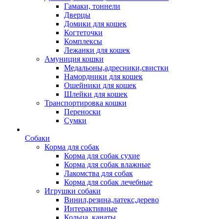
Гамаки, тоннели
Дверцы
Домики для кошек
Когтеточки
Комплексы
Лежанки для кошек
Амуниция кошки
Медальоны,адресники,свистки
Намордники для кошек
Ошейники для кошек
Шлейки для кошек
Транспортировка кошки
Переноски
Сумки
Собаки
Корма для собак
Корма для собак сухие
Корма для собак влажные
Лакомства для собак
Корма для собак лечебные
Игрушки собаки
Винил,резина,латекс,дерево
Интерактивные
Кольца, канаты