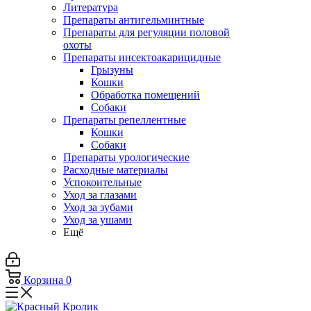
Литература
Препараты антигельминтные
Препараты для регуляции половой
охоты
Препараты инсектоакарицидные
Грызуны
Кошки
Обработка помещений
Собаки
Препараты репеллентные
Кошки
Собаки
Препараты урологические
Расходные материалы
Успокоительные
Уход за глазами
Уход за зубами
Уход за ушами
Ещё
Корзина
0