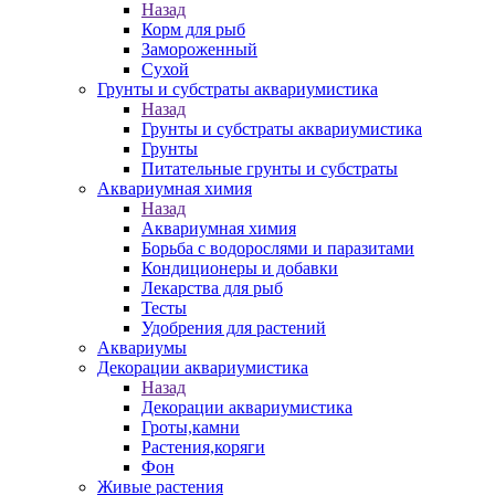
Назад
Корм для рыб
Замороженный
Сухой
Грунты и субстраты аквариумистика
Назад
Грунты и субстраты аквариумистика
Грунты
Питательные грунты и субстраты
Аквариумная химия
Назад
Аквариумная химия
Борьба с водорослями и паразитами
Кондиционеры и добавки
Лекарства для рыб
Тесты
Удобрения для растений
Аквариумы
Декорации аквариумистика
Назад
Декорации аквариумистика
Гроты,камни
Растения,коряги
Фон
Живые растения