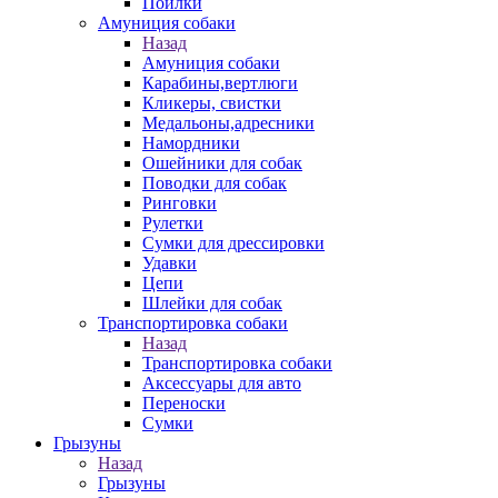
Поилки
Амуниция собаки
Назад
Амуниция собаки
Карабины,вертлюги
Кликеры, свистки
Медальоны,адресники
Намордники
Ошейники для собак
Поводки для собак
Ринговки
Рулетки
Сумки для дрессировки
Удавки
Цепи
Шлейки для собак
Транспортировка собаки
Назад
Транспортировка собаки
Аксессуары для авто
Переноски
Сумки
Грызуны
Назад
Грызуны