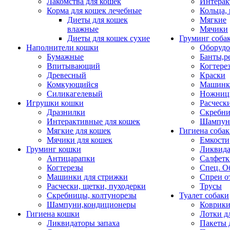
Лакомства для кошек
Интерак
Корма для кошек лечебные
Кольца,
Диеты для кошек
Мягкие
влажные
Мячики
Диеты для кошек сухие
Груминг соба
Наполнители кошки
Оборудо
Бумажные
Банты,р
Впитывающий
Когтере
Древесный
Краски
Комкующийся
Машинки
Силикагелевый
Ножни
Игрушки кошки
Расческ
Дразнилки
Скребни
Интерактивные для кошек
Шампун
Мягкие для кошек
Гигиена соба
Мячики для кошек
Емкости
Груминг кошки
Ликвида
Антицарапки
Салфетк
Когтерезы
Спец. О
Машинки для стрижки
Спреи о
Расчески, щетки, пуходерки
Трусы
Скребницы, колтунорезы
Туалет собаки
Шампуни,кондиционеры
Коврик
Гигиена кошки
Лотки д
Ликвидаторы запаха
Пакеты 