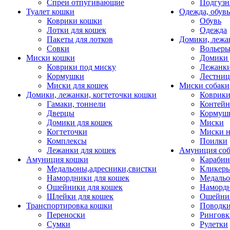
Спреи отпугивающие
Подгузн
Туалет кошки
Одежда, обувь
Коврики кошки
Обувь
Лотки для кошек
Одежда
Пакеты для лотков
Домики, лежа
Совки
Вольеры
Миски кошки
Домики 
Коврики под миску
Лежанки
Кормушки
Лестни
Миски для кошек
Миски собаки
Домики, лежанки, когтеточки кошки
Коврики
Гамаки, тоннели
Контей
Дверцы
Кормуш
Домики для кошек
Миски
Когтеточки
Миски н
Комплексы
Поилки
Лежанки для кошек
Амуниция со
Амуниция кошки
Карабин
Медальоны,адресники,свистки
Кликеры
Намордники для кошек
Медальо
Ошейники для кошек
Наморд
Шлейки для кошек
Ошейник
Транспортировка кошки
Поводки
Переноски
Ринговк
Сумки
Рулетки