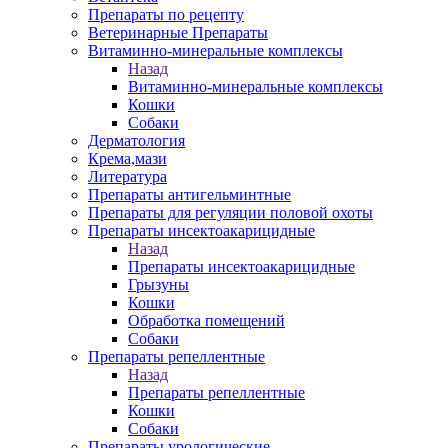
Препараты по рецепту
Ветеринарные Препараты
Витаминно-минеральные комплексы
Назад
Витаминно-минеральные комплексы
Кошки
Собаки
Дерматология
Крема,мази
Литература
Препараты антигельминтные
Препараты для регуляции половой охоты
Препараты инсектоакарицидные
Назад
Препараты инсектоакарицидные
Грызуны
Кошки
Обработка помещений
Собаки
Препараты репеллентные
Назад
Препараты репеллентные
Кошки
Собаки
Препараты урологические