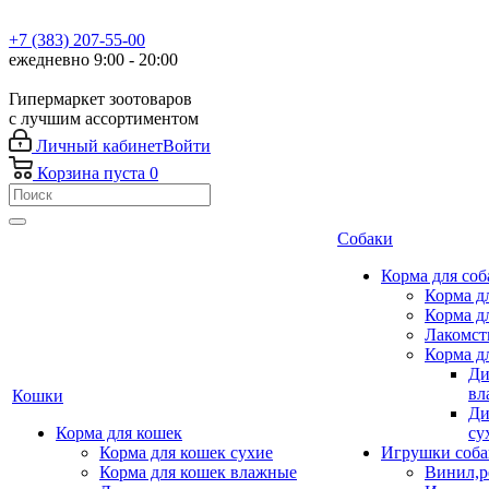
+7 (383) 207-55-00
ежедневно 9:00 - 20:00
Гипермаркет зоотоваров
с лучшим ассортиментом
Личный кабинет
Войти
Корзина
пуста
0
Собаки
Корма для соб
Корма д
Корма д
Лакомст
Корма д
Ди
вл
Кошки
Ди
Корма для кошек
су
Корма для кошек сухие
Игрушки соба
Корма для кошек влажные
Винил,р