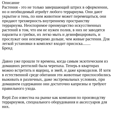
Описание
Растения - это не только завершающий штрих в оформлении,
но и необходимый атрибут любого террариума. Они дают
укрытие и тень, по ним животное может перемещаться, они
придают трехмерность внутреннему пространству
террариума. Неоспоримое преимущество искусственных
растений в том, что им не нужен полив, в них не заводятся
паразиты и грибки, их легко мыть и дезинфицировать, и
прослужат они неизмеримо дольше, чем живые растения. Для
легкой установки в комплект входит присоска........
Бренд
Давно уже прошли те времена, когда самым экзотическим из
домашних рептилий была черепаха. Теперь в квартирах
можно встретить и ящериц, и змей, и даже крокодилов. И хотя
в естественной среде обитания эти животные приспособились
выживать в различных, даже экстремальных условиях, при
домашнем содержании они достаточно капризны и требуют
правильного ухода.
Repti Zoo известна на рынке как компания по производству
террариумов, специального оборудования и аксессуаров для
них.