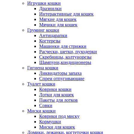
Игрушки кошки
Дразнилки
Интерактивные для кошек
Мягкие для кошек
Мячики для кошек
Груминг кошки
Антицарапки
Когтерезы
Машинки для стрижки
Расчески, щетки, пуходерки
Скребницы, колтунорезы
Шампуни,кондиционеры
Гигиена кошки
Ликвидаторы запаха
Спреи отпугивающие
Туалет кошки
Коврики кошки
Лотки для кошек
Пакеты для лотков
Совки
Миски кошки
Коврики под миску
Кормушки
Миски для кошек
Домики, лежанки, когтеточки кошки