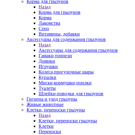
Корма для грызунов
Назад
Корма для грызунов
Корма
Лакомства
Сено
Витамины, добавки
Аксессуары для содержания грызунов
Назад
Аксессуары для содержания грызунов
Гамаки,тоннели
Домики
Игрушки
Колеса,прогулочные шары
Купалки
Миски,кормушки,поилки
Туалеты
Шлейки,поводки для грызунов
Гигиена и уход грызуны
Живые животные
Клетки, переноски грызуны
Назад
Клетки, переноски грызуны
Клетки
Переноски