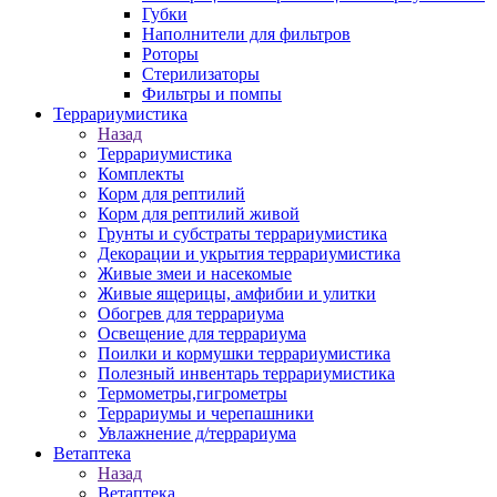
Губки
Наполнители для фильтров
Роторы
Стерилизаторы
Фильтры и помпы
Террариумистика
Назад
Террариумистика
Комплекты
Корм для рептилий
Корм для рептилий живой
Грунты и субстраты террариумистика
Декорации и укрытия террариумистика
Живые змеи и насекомые
Живые ящерицы, амфибии и улитки
Обогрев для террариума
Освещение для террариума
Поилки и кормушки террариумистика
Полезный инвентарь террариумистика
Термометры,гигрометры
Террариумы и черепашники
Увлажнение д/террариума
Ветаптека
Назад
Ветаптека