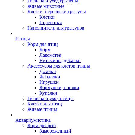
Гигиена и уход грызуны
Живые животные
Клетки, переноски грызуны
Клетки
Переноски
Наполнители для грызунов
Птицы
Корм для птиц
Корм
Лакомства
Витамины, добавки
Аксессуары для клеток птицы
Домики
Жердочки
Игрушки
Кормушки, поилки
Купалки
Гигиена и уход птицы
Клетки для птиц
Живые птицы
Аквариумистика
Корм для рыб
Замороженный