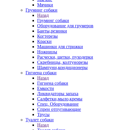
Мячики
Груминг собаки
Назад
Груминг собаки
Оборудование для грумеров
Банты,резинки
Когтерезы
Краски
Машинки для стрижки
Ножницы
Расчески, щетки, пуходерки
Скребницы, колтунорезы
Шампуни,кондиционеры
Гигиена собаки
Назад
Гигиена собаки
Емкости
Ликвидаторы запаха
Салфетки,мыло,кремы
Спец. Оборудование
Спреи отпугивающие
Трусы
Туалет собаки
Назад