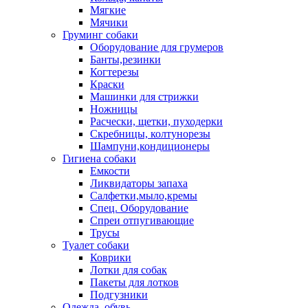
Мягкие
Мячики
Груминг собаки
Оборудование для грумеров
Банты,резинки
Когтерезы
Краски
Машинки для стрижки
Ножницы
Расчески, щетки, пуходерки
Скребницы, колтунорезы
Шампуни,кондиционеры
Гигиена собаки
Емкости
Ликвидаторы запаха
Салфетки,мыло,кремы
Спец. Оборудование
Спреи отпугивающие
Трусы
Туалет собаки
Коврики
Лотки для собак
Пакеты для лотков
Подгузники
Одежда, обувь