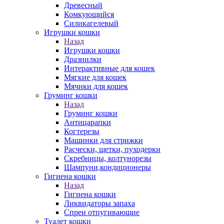
Древесный
Комкующийся
Силикагелевый
Игрушки кошки
Назад
Игрушки кошки
Дразнилки
Интерактивные для кошек
Мягкие для кошек
Мячики для кошек
Груминг кошки
Назад
Груминг кошки
Антицарапки
Когтерезы
Машинки для стрижки
Расчески, щетки, пуходерки
Скребницы, колтунорезы
Шампуни,кондиционеры
Гигиена кошки
Назад
Гигиена кошки
Ликвидаторы запаха
Спреи отпугивающие
Туалет кошки