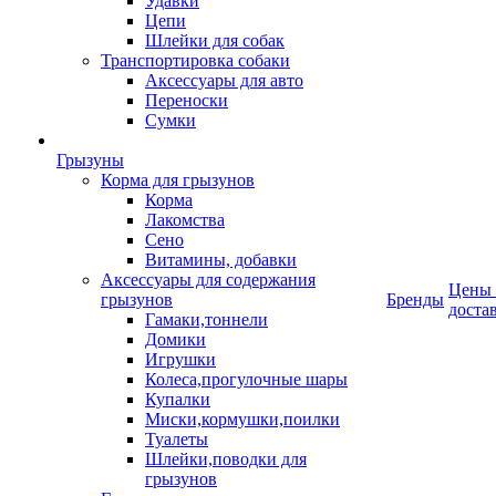
Удавки
Цепи
Шлейки для собак
Транспортировка собаки
Аксессуары для авто
Переноски
Сумки
Грызуны
Корма для грызунов
Корма
Лакомства
Сено
Витамины, добавки
Аксессуары для содержания
Цены
грызунов
Бренды
доста
Гамаки,тоннели
Домики
Игрушки
Колеса,прогулочные шары
Купалки
Миски,кормушки,поилки
Туалеты
Шлейки,поводки для
грызунов