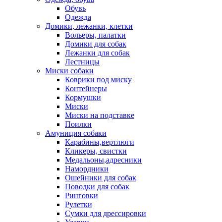
Обувь
Одежда
Домики, лежанки, клетки
Вольеры, палатки
Домики для собак
Лежанки для собак
Лестницы
Миски собаки
Коврики под миску
Контейнеры
Кормушки
Миски
Миски на подставке
Поилки
Амуниция собаки
Карабины,вертлюги
Кликеры, свистки
Медальоны,адресники
Намордники
Ошейники для собак
Поводки для собак
Ринговки
Рулетки
Сумки для дрессировки