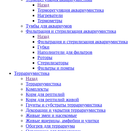
Назад
Терморегуляция аквариумистика
Нагреватели
Термометры
Тумбы для аквариумов
Фильтрация и стерилизация аквариумистика
Назад
Фильтрация и стерилизация аквариумистика
Губки
Наполнители для фильтров
Роторы
Стерилизаторы
Фильтры и помпы
Террариумистика
Назад
Террариумистика
Комплекты
Корм для рептилий
Корм для рептилий живой
Грунты и субстраты террариумистика
Декорации и укрытия террариумистика
Живые змеи и насекомые
Живые ящерицы, амфибии и улитки
Обогрев для террариума