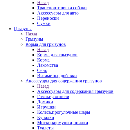
Назад
Транспортировка собаки
Аксессуары для авто
Переноски
Сумки
Грызуны
Назад
Грызуны
Корма для грызунов
Назад
Корма для грызунов
Корма
Лакомства
Сено
Витамины, добавки
Аксессуары для содержания грызунов
Назад
Аксессуары для содержания грызунов
Гамаки,тоннели
Домики
Игрушки
Колеса,прогулочные шары
Купалки
Миски,кормушки,поилки
Туалеты