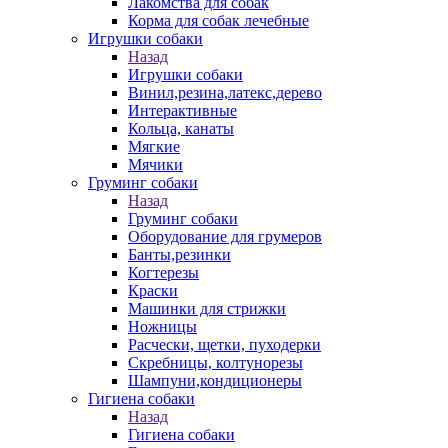
Лакомства для собак
Корма для собак лечебные
Игрушки собаки
Назад
Игрушки собаки
Винил,резина,латекс,дерево
Интерактивные
Кольца, канаты
Мягкие
Мячики
Груминг собаки
Назад
Груминг собаки
Оборудование для грумеров
Банты,резинки
Когтерезы
Краски
Машинки для стрижки
Ножницы
Расчески, щетки, пуходерки
Скребницы, колтунорезы
Шампуни,кондиционеры
Гигиена собаки
Назад
Гигиена собаки