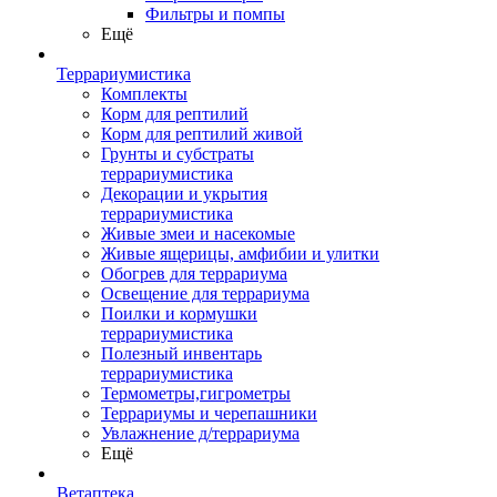
Фильтры и помпы
Ещё
Террариумистика
Комплекты
Корм для рептилий
Корм для рептилий живой
Грунты и субстраты
террариумистика
Декорации и укрытия
террариумистика
Живые змеи и насекомые
Живые ящерицы, амфибии и улитки
Обогрев для террариума
Освещение для террариума
Поилки и кормушки
террариумистика
Полезный инвентарь
террариумистика
Термометры,гигрометры
Террариумы и черепашники
Увлажнение д/террариума
Ещё
Ветаптека