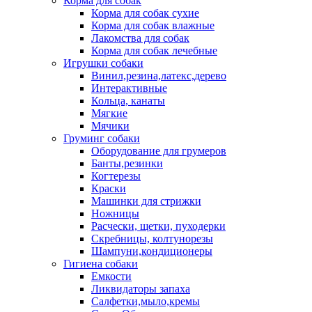
Корма для собак
Корма для собак сухие
Корма для собак влажные
Лакомства для собак
Корма для собак лечебные
Игрушки собаки
Винил,резина,латекс,дерево
Интерактивные
Кольца, канаты
Мягкие
Мячики
Груминг собаки
Оборудование для грумеров
Банты,резинки
Когтерезы
Краски
Машинки для стрижки
Ножницы
Расчески, щетки, пуходерки
Скребницы, колтунорезы
Шампуни,кондиционеры
Гигиена собаки
Емкости
Ликвидаторы запаха
Салфетки,мыло,кремы