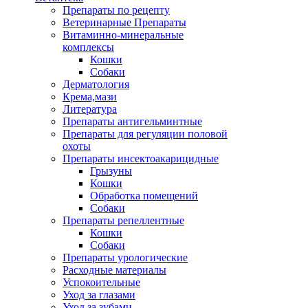
Препараты по рецепту
Ветеринарные Препараты
Витаминно-минеральные
комплексы
Кошки
Собаки
Дерматология
Крема,мази
Литература
Препараты антигельминтные
Препараты для регуляции половой
охоты
Препараты инсектоакарицидные
Грызуны
Кошки
Обработка помещений
Собаки
Препараты репеллентные
Кошки
Собаки
Препараты урологические
Расходные материалы
Успокоительные
Уход за глазами
Уход за зубами