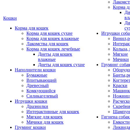
Лакомст
Корма д
Ди
вл
Кошки
Ди
Корма для кошек
су
Корма для кошек сухие
Игрушки соба
Корма для кошек влажные
Винил,р
Лакомства для кошек
Интерак
Корма для кошек лечебные
Кольца,
Диеты для кошек
Мягкие
влажные
Мячики
Диеты для кошек сухие
Груминг соба
Наполнители кошки
Оборудо
Бумажные
Банты,р
Впитывающий
Когтере
Древесный
Краски
Комкующийся
Машинки
Силикагелевый
Ножни
Игрушки кошки
Расческ
Дразнилки
Скребни
Интерактивные для кошек
Шампун
Мягкие для кошек
Гигиена соба
Мячики для кошек
Емкости
Груминг кошки
Ликвида