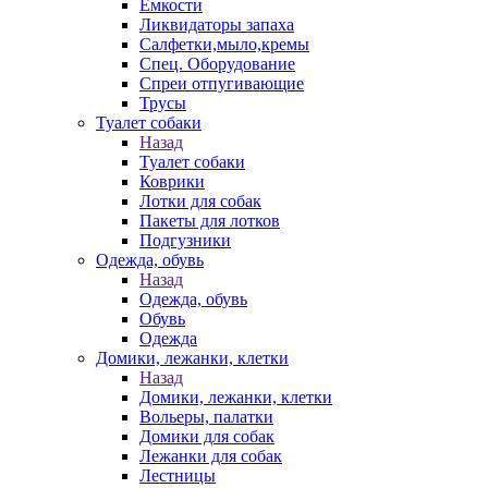
Емкости
Ликвидаторы запаха
Салфетки,мыло,кремы
Спец. Оборудование
Спреи отпугивающие
Трусы
Туалет собаки
Назад
Туалет собаки
Коврики
Лотки для собак
Пакеты для лотков
Подгузники
Одежда, обувь
Назад
Одежда, обувь
Обувь
Одежда
Домики, лежанки, клетки
Назад
Домики, лежанки, клетки
Вольеры, палатки
Домики для собак
Лежанки для собак
Лестницы