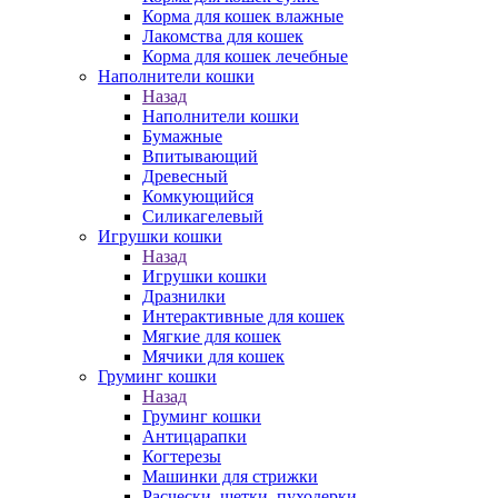
Корма для кошек влажные
Лакомства для кошек
Корма для кошек лечебные
Наполнители кошки
Назад
Наполнители кошки
Бумажные
Впитывающий
Древесный
Комкующийся
Силикагелевый
Игрушки кошки
Назад
Игрушки кошки
Дразнилки
Интерактивные для кошек
Мягкие для кошек
Мячики для кошек
Груминг кошки
Назад
Груминг кошки
Антицарапки
Когтерезы
Машинки для стрижки
Расчески, щетки, пуходерки