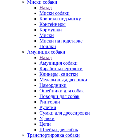
Миски собаки
Назад
Миски собаки
Коврики под миску
Контейнеры
Кормушки
Миски
Миски на подставке
Поилки
Амуниция собаки
Назад
Амуниция собаки
Карабины,вертлюги
Кликеры, свистки
Медальоны,адресники
Намордники
Ошейники для собак
Поводки для собак
Ринговки
Рулетки
Сумки для дрессировки
Удавки
Цепи
Шлейки для собак
Транспортировка собаки