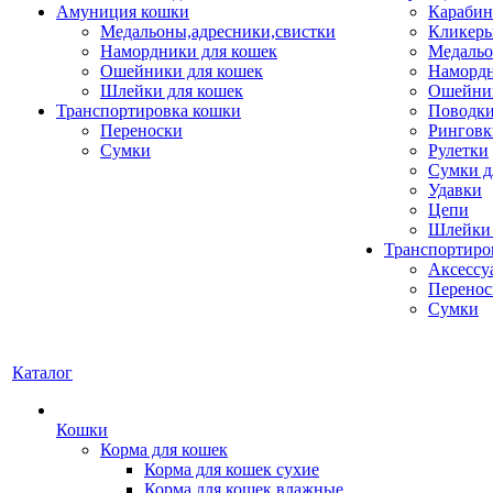
Амуниция кошки
Карабин
Медальоны,адресники,свистки
Кликеры
Намордники для кошек
Медальо
Ошейники для кошек
Наморд
Шлейки для кошек
Ошейник
Транспортировка кошки
Поводки
Переноски
Ринговк
Сумки
Рулетки
Сумки д
Удавки
Цепи
Шлейки 
Транспортиро
Аксессу
Перенос
Сумки
Каталог
Кошки
Корма для кошек
Корма для кошек сухие
Корма для кошек влажные