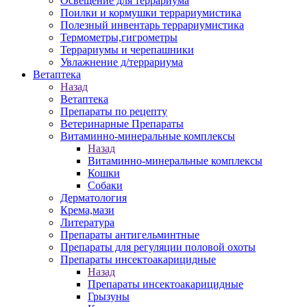
Освещение для террариума
Поилки и кормушки террариумистика
Полезный инвентарь террариумистика
Термометры,гигрометры
Террариумы и черепашники
Увлажнение д/террариума
Ветаптека
Назад
Ветаптека
Препараты по рецепту
Ветеринарные Препараты
Витаминно-минеральные комплексы
Назад
Витаминно-минеральные комплексы
Кошки
Собаки
Дерматология
Крема,мази
Литература
Препараты антигельминтные
Препараты для регуляции половой охоты
Препараты инсектоакарицидные
Назад
Препараты инсектоакарицидные
Грызуны