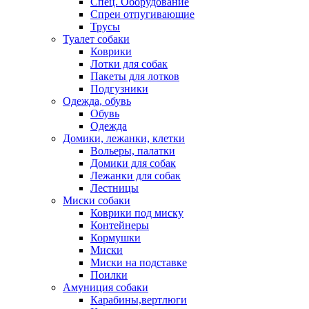
Спец. Оборудование
Спреи отпугивающие
Трусы
Туалет собаки
Коврики
Лотки для собак
Пакеты для лотков
Подгузники
Одежда, обувь
Обувь
Одежда
Домики, лежанки, клетки
Вольеры, палатки
Домики для собак
Лежанки для собак
Лестницы
Миски собаки
Коврики под миску
Контейнеры
Кормушки
Миски
Миски на подставке
Поилки
Амуниция собаки
Карабины,вертлюги