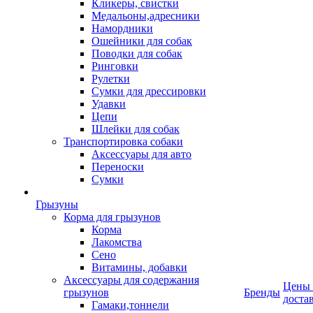
Кликеры, свистки
Медальоны,адресники
Намордники
Ошейники для собак
Поводки для собак
Ринговки
Рулетки
Сумки для дрессировки
Удавки
Цепи
Шлейки для собак
Транспортировка собаки
Аксессуары для авто
Переноски
Сумки
Грызуны
Корма для грызунов
Корма
Лакомства
Сено
Витамины, добавки
Аксессуары для содержания
Цены
грызунов
Бренды
доста
Гамаки,тоннели