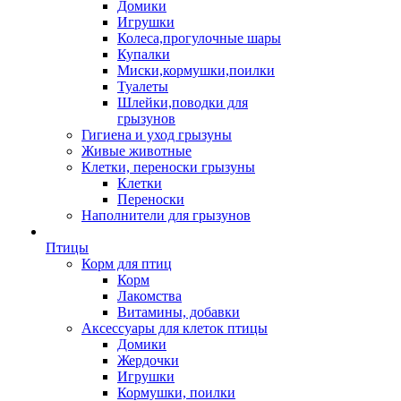
Домики
Игрушки
Колеса,прогулочные шары
Купалки
Миски,кормушки,поилки
Туалеты
Шлейки,поводки для
грызунов
Гигиена и уход грызуны
Живые животные
Клетки, переноски грызуны
Клетки
Переноски
Наполнители для грызунов
Птицы
Корм для птиц
Корм
Лакомства
Витамины, добавки
Аксессуары для клеток птицы
Домики
Жердочки
Игрушки
Кормушки, поилки