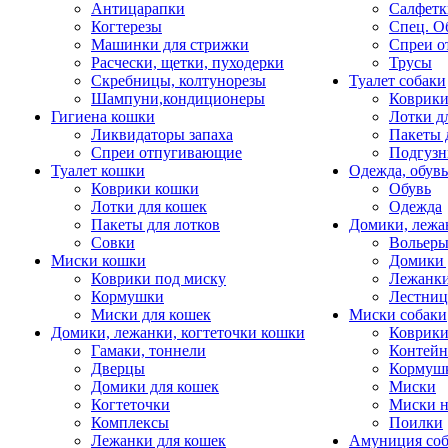
Антицарапки
Салфетк
Когтерезы
Спец. О
Машинки для стрижки
Спреи о
Расчески, щетки, пуходерки
Трусы
Скребницы, колтунорезы
Туалет собаки
Шампуни,кондиционеры
Коврик
Гигиена кошки
Лотки д
Ликвидаторы запаха
Пакеты 
Спреи отпугивающие
Подгузн
Туалет кошки
Одежда, обувь
Коврики кошки
Обувь
Лотки для кошек
Одежда
Пакеты для лотков
Домики, лежа
Совки
Вольеры
Миски кошки
Домики 
Коврики под миску
Лежанки
Кормушки
Лестни
Миски для кошек
Миски собаки
Домики, лежанки, когтеточки кошки
Коврики
Гамаки, тоннели
Контей
Дверцы
Кормуш
Домики для кошек
Миски
Когтеточки
Миски н
Комплексы
Поилки
Лежанки для кошек
Амуниция со