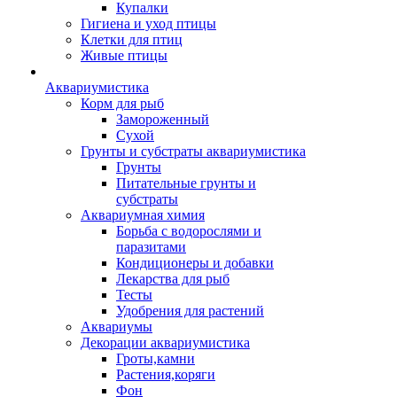
Купалки
Гигиена и уход птицы
Клетки для птиц
Живые птицы
Аквариумистика
Корм для рыб
Замороженный
Сухой
Грунты и субстраты аквариумистика
Грунты
Питательные грунты и
субстраты
Аквариумная химия
Борьба с водорослями и
паразитами
Кондиционеры и добавки
Лекарства для рыб
Тесты
Удобрения для растений
Аквариумы
Декорации аквариумистика
Гроты,камни
Растения,коряги
Фон