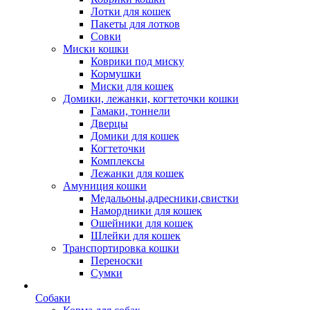
Лотки для кошек
Пакеты для лотков
Совки
Миски кошки
Коврики под миску
Кормушки
Миски для кошек
Домики, лежанки, когтеточки кошки
Гамаки, тоннели
Дверцы
Домики для кошек
Когтеточки
Комплексы
Лежанки для кошек
Амуниция кошки
Медальоны,адресники,свистки
Намордники для кошек
Ошейники для кошек
Шлейки для кошек
Транспортировка кошки
Переноски
Сумки
Собаки