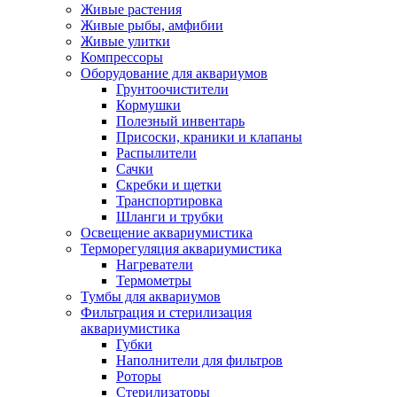
Живые растения
Живые рыбы, амфибии
Живые улитки
Компрессоры
Оборудование для аквариумов
Грунтоочистители
Кормушки
Полезный инвентарь
Присоски, краники и клапаны
Распылители
Сачки
Скребки и щетки
Транспортировка
Шланги и трубки
Освещение аквариумистика
Терморегуляция аквариумистика
Нагреватели
Термометры
Тумбы для аквариумов
Фильтрация и стерилизация
аквариумистика
Губки
Наполнители для фильтров
Роторы
Стерилизаторы