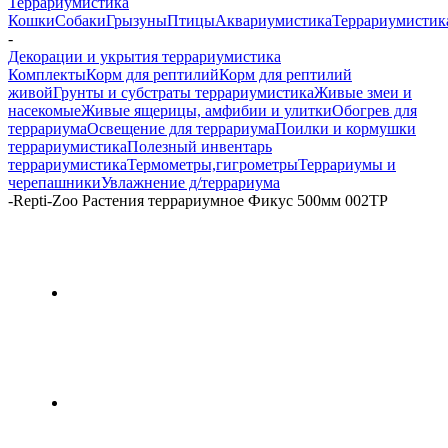
Террариумистика
Кошки
Собаки
Грызуны
Птицы
Аквариумистика
Террариумистик
-
Декорации и укрытия террариумистика
Комплекты
Корм для рептилий
Корм для рептилий
живой
Грунты и субстраты террариумистика
Живые змеи и
насекомые
Живые ящерицы, амфибии и улитки
Обогрев для
террариума
Освещение для террариума
Поилки и кормушки
террариумистика
Полезный инвентарь
террариумистика
Термометры,гигрометры
Террариумы и
черепашники
Увлажнение д/террариума
-
Repti-Zoo Растения террариумное Фикус 500мм 002ТР