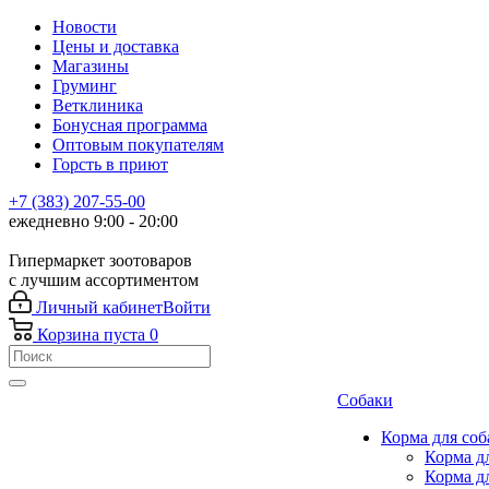
Новости
Цены и доставка
Магазины
Груминг
Ветклиника
Бонусная программа
Оптовым покупателям
Горсть в приют
+7 (383) 207-55-00
ежедневно 9:00 - 20:00
Гипермаркет зоотоваров
с лучшим ассортиментом
Личный кабинет
Войти
Корзина
пуста
0
Собаки
Корма для соб
Корма д
Корма д