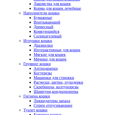
Лакомства для кошек
Корма для кошек лечебные
Наполнители кошки
Бумажные
Впитывающий
Древесный
Комкующийся
Силикагелевый
Игрушки кошки
Дразнилки
Интерактивные для кошек
Мягкие для кошек
Мячики для кошек
Груминг кошки
Антицарапки
Когтерезы
Машинки для стрижки
Расчески, щетки, пуходерки
Скребницы, колтунорезы
Шампуни,кондиционеры
Гигиена кошки
Ликвидаторы запаха
Спреи отпугивающие
Туалет кошки
Коврики кошки