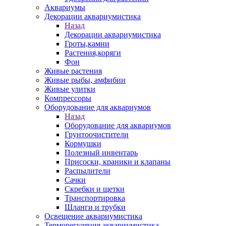
Аквариумы
Декорации аквариумистика
Назад
Декорации аквариумистика
Гроты,камни
Растения,коряги
Фон
Живые растения
Живые рыбы, амфибии
Живые улитки
Компрессоры
Оборудование для аквариумов
Назад
Оборудование для аквариумов
Грунтоочистители
Кормушки
Полезный инвентарь
Присоски, краники и клапаны
Распылители
Сачки
Скребки и щетки
Транспортировка
Шланги и трубки
Освещение аквариумистика
Терморегуляция аквариумистика