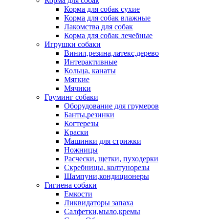
Корма для собак
Корма для собак сухие
Корма для собак влажные
Лакомства для собак
Корма для собак лечебные
Игрушки собаки
Винил,резина,латекс,дерево
Интерактивные
Кольца, канаты
Мягкие
Мячики
Груминг собаки
Оборудование для грумеров
Банты,резинки
Когтерезы
Краски
Машинки для стрижки
Ножницы
Расчески, щетки, пуходерки
Скребницы, колтунорезы
Шампуни,кондиционеры
Гигиена собаки
Емкости
Ликвидаторы запаха
Салфетки,мыло,кремы