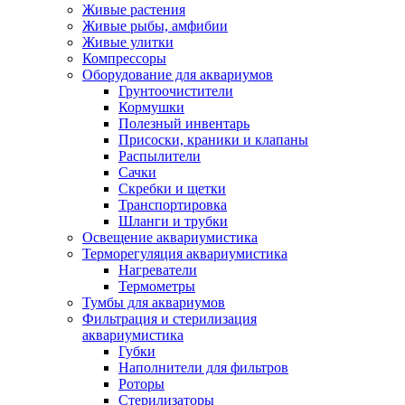
Живые растения
Живые рыбы, амфибии
Живые улитки
Компрессоры
Оборудование для аквариумов
Грунтоочистители
Кормушки
Полезный инвентарь
Присоски, краники и клапаны
Распылители
Сачки
Скребки и щетки
Транспортировка
Шланги и трубки
Освещение аквариумистика
Терморегуляция аквариумистика
Нагреватели
Термометры
Тумбы для аквариумов
Фильтрация и стерилизация
аквариумистика
Губки
Наполнители для фильтров
Роторы
Стерилизаторы