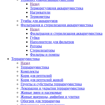
Назад
Терморегуляция аквариумистика
Нагреватели
Термометры
Тумбы для аквариумов
Фильтрация и стерилизация аквариумистика
Назад
Фильтрация и стерилизация аквариумистика
Губки
Наполнители для фильтров
Роторы
Стерилизаторы
Фильтры и помпы
Террариумистика
Назад
Террариумистика
Комплекты
Корм для рептилий
Корм для рептилий живой
Грунты и субстраты террариумистика
Декорации и укрытия террариумистика
Живые змеи и насекомые
Живые ящерицы, амфибии и улитки
Обогрев для террариума