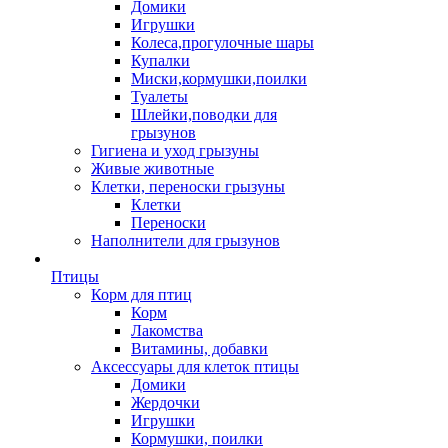
Домики
Игрушки
Колеса,прогулочные шары
Купалки
Миски,кормушки,поилки
Туалеты
Шлейки,поводки для
грызунов
Гигиена и уход грызуны
Живые животные
Клетки, переноски грызуны
Клетки
Переноски
Наполнители для грызунов
Птицы
Корм для птиц
Корм
Лакомства
Витамины, добавки
Аксессуары для клеток птицы
Домики
Жердочки
Игрушки
Кормушки, поилки