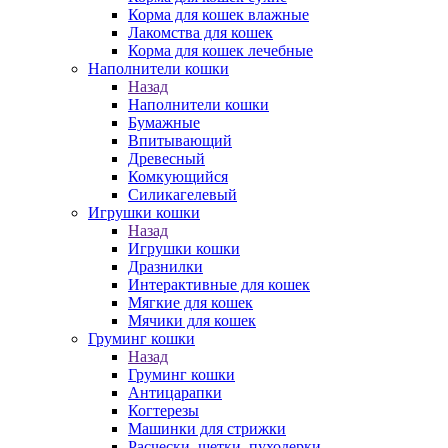
Корма для кошек влажные
Лакомства для кошек
Корма для кошек лечебные
Наполнители кошки
Назад
Наполнители кошки
Бумажные
Впитывающий
Древесный
Комкующийся
Силикагелевый
Игрушки кошки
Назад
Игрушки кошки
Дразнилки
Интерактивные для кошек
Мягкие для кошек
Мячики для кошек
Груминг кошки
Назад
Груминг кошки
Антицарапки
Когтерезы
Машинки для стрижки
Расчески, щетки, пуходерки