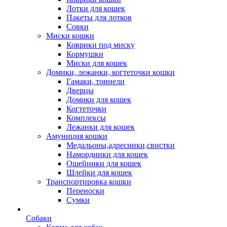
Лотки для кошек
Пакеты для лотков
Совки
Миски кошки
Коврики под миску
Кормушки
Миски для кошек
Домики, лежанки, когтеточки кошки
Гамаки, тоннели
Дверцы
Домики для кошек
Когтеточки
Комплексы
Лежанки для кошек
Амуниция кошки
Медальоны,адресники,свистки
Намордники для кошек
Ошейники для кошек
Шлейки для кошек
Транспортировка кошки
Переноски
Сумки
Собаки