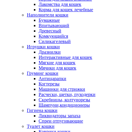
Лакомства для кошек
Корма для кошек лечебные
Наполнители кошки
Бумажные
Впитывающий
Древесный
Комкующийся
Силикагелевый
Игрушки кошки
Дразнилки
Интерактивные для кошек
Мягкие для кошек
Мячики для кошек
Груминг кошки
Антицарапки
Когтерезы
Машинки для стрижки
Расчески, щетки, пуходерки
Скребницы, колтунорезы
Шампуни,кондиционеры
Гигиена кошки
Ликвидаторы запаха
Спреи отпугивающие
Туалет кошки
Коврики кошки