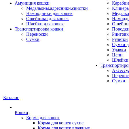
Амуниция кошки
Карабин
Медальоны,адресники,свистки
Кликеры
Намордники для кошек
Медальо
Ошейники для кошек
Наморд
Шлейки для кошек
Ошейник
Транспортировка кошки
Поводки
Переноски
Ринговк
Сумки
Рулетки
Сумки д
Удавки
Цепи
Шлейки 
Транспортиро
Аксессу
Перенос
Сумки
Каталог
Кошки
Корма для кошек
Корма для кошек сухие
Корма для кошек влажные