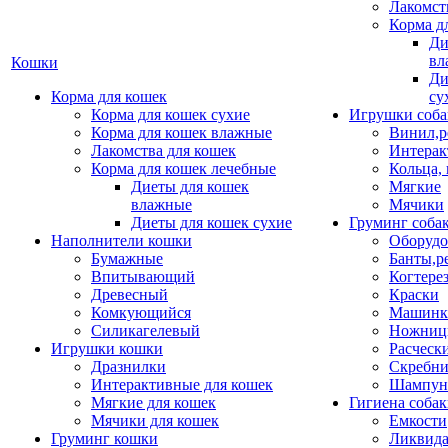
Лакомст
Корма д
Ди
вл
Кошки
Ди
Корма для кошек
су
Корма для кошек сухие
Игрушки соба
Корма для кошек влажные
Винил,р
Лакомства для кошек
Интерак
Корма для кошек лечебные
Кольца,
Диеты для кошек
Мягкие
влажные
Мячики
Диеты для кошек сухие
Груминг соба
Наполнители кошки
Оборудо
Бумажные
Банты,р
Впитывающий
Когтере
Древесный
Краски
Комкующийся
Машинки
Силикагелевый
Ножни
Игрушки кошки
Расческ
Дразнилки
Скребни
Интерактивные для кошек
Шампун
Мягкие для кошек
Гигиена соба
Мячики для кошек
Емкости
Груминг кошки
Ликвида