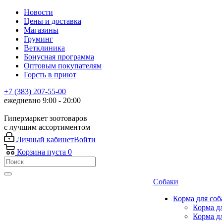
Новости
Цены и доставка
Магазины
Груминг
Ветклиника
Бонусная программа
Оптовым покупателям
Горсть в приют
+7 (383) 207-55-00
ежедневно 9:00 - 20:00
Гипермаркет зоотоваров
с лучшим ассортиментом
Личный кабинет
Войти
Корзина
пуста
0
Собаки
Корма для соб
Корма д
Корма д