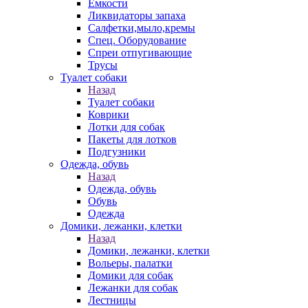
Емкости
Ликвидаторы запаха
Салфетки,мыло,кремы
Спец. Оборудование
Спреи отпугивающие
Трусы
Туалет собаки
Назад
Туалет собаки
Коврики
Лотки для собак
Пакеты для лотков
Подгузники
Одежда, обувь
Назад
Одежда, обувь
Обувь
Одежда
Домики, лежанки, клетки
Назад
Домики, лежанки, клетки
Вольеры, палатки
Домики для собак
Лежанки для собак
Лестницы