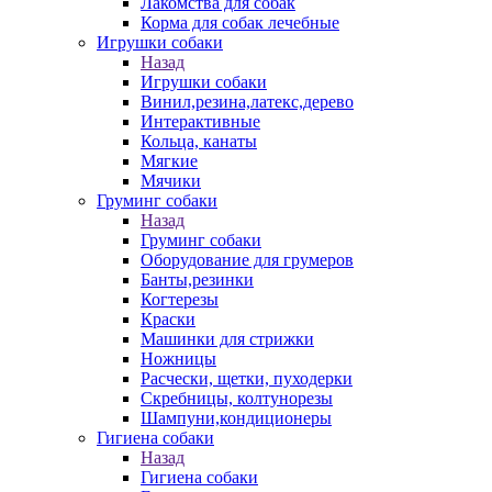
Лакомства для собак
Корма для собак лечебные
Игрушки собаки
Назад
Игрушки собаки
Винил,резина,латекс,дерево
Интерактивные
Кольца, канаты
Мягкие
Мячики
Груминг собаки
Назад
Груминг собаки
Оборудование для грумеров
Банты,резинки
Когтерезы
Краски
Машинки для стрижки
Ножницы
Расчески, щетки, пуходерки
Скребницы, колтунорезы
Шампуни,кондиционеры
Гигиена собаки
Назад
Гигиена собаки