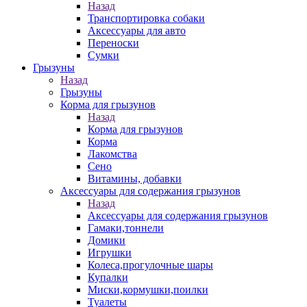
Назад
Транспортировка собаки
Аксессуары для авто
Переноски
Сумки
Грызуны
Назад
Грызуны
Корма для грызунов
Назад
Корма для грызунов
Корма
Лакомства
Сено
Витамины, добавки
Аксессуары для содержания грызунов
Назад
Аксессуары для содержания грызунов
Гамаки,тоннели
Домики
Игрушки
Колеса,прогулочные шары
Купалки
Миски,кормушки,поилки
Туалеты