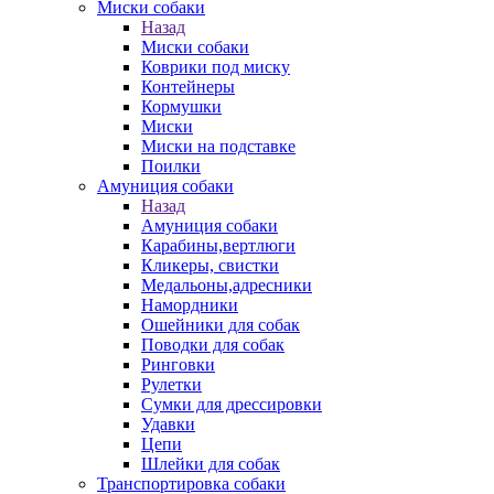
Миски собаки
Назад
Миски собаки
Коврики под миску
Контейнеры
Кормушки
Миски
Миски на подставке
Поилки
Амуниция собаки
Назад
Амуниция собаки
Карабины,вертлюги
Кликеры, свистки
Медальоны,адресники
Намордники
Ошейники для собак
Поводки для собак
Ринговки
Рулетки
Сумки для дрессировки
Удавки
Цепи
Шлейки для собак
Транспортировка собаки