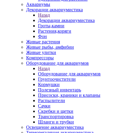
Аквариумы
Декорации аквариумистика
Назад
Декорации аквариумистика
Гроты,камни
Растения,коряги
Фон
Живые растения
Живые рыбы, амфибии
Живые улитки
Компрессоры
Оборудование для аквариумов
Назад
Оборудование для аквариумов
Грунтоочистители
Кормушки
Полезный инвентарь
Присоски, краники и клапаны
Распылители
Сачки
Скребки и щетки
Транспортировка
Шланги и трубки
Освещение аквариумистика
Терморегуляция аквариумистика