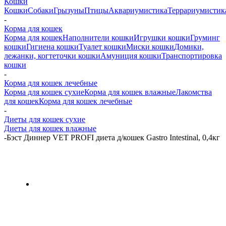
Кошки
Кошки
Собаки
Грызуны
Птицы
Аквариумистика
Террариумистик
-
Корма для кошек
Корма для кошек
Наполнители кошки
Игрушки кошки
Груминг
кошки
Гигиена кошки
Туалет кошки
Миски кошки
Домики,
лежанки, когтеточки кошки
Амуниция кошки
Транспортировка
кошки
-
Корма для кошек лечебные
Корма для кошек сухие
Корма для кошек влажные
Лакомства
для кошек
Корма для кошек лечебные
-
Диеты для кошек сухие
Диеты для кошек влажные
-
Бэст Диннер VET PROFI диета д/кошек Gastro Intestinal, 0,4кг