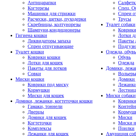
Антицарапки
Салфетк
Когтерезы
Спец. О
Машинки для стрижки
Спреи о
Расчески, щетки, пуходерки
Трусы
Скребницы, колтунорезы
Туалет собаки
Шампуни,кондиционеры
Коврик
Гигиена кошки
Лотки д
Ликвидаторы запаха
Пакеты 
Спреи отпугивающие
Подгузн
Туалет кошки
Одежда, обувь
Коврики кошки
Обувь
Лотки для кошек
Одежда
Пакеты для лотков
Домики, лежа
Совки
Вольеры
Миски кошки
Домики 
Коврики под миску
Лежанки
Кормушки
Лестни
Миски для кошек
Миски собаки
Домики, лежанки, когтеточки кошки
Коврики
Гамаки, тоннели
Контей
Дверцы
Кормуш
Домики для кошек
Миски
Когтеточки
Миски н
Комплексы
Поилки
Лежанки для кошек
Амуниция со