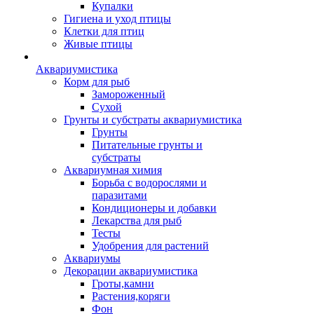
Купалки
Гигиена и уход птицы
Клетки для птиц
Живые птицы
Аквариумистика
Корм для рыб
Замороженный
Сухой
Грунты и субстраты аквариумистика
Грунты
Питательные грунты и
субстраты
Аквариумная химия
Борьба с водорослями и
паразитами
Кондиционеры и добавки
Лекарства для рыб
Тесты
Удобрения для растений
Аквариумы
Декорации аквариумистика
Гроты,камни
Растения,коряги
Фон