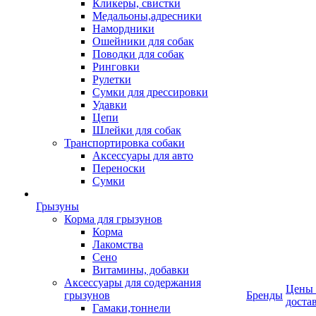
Кликеры, свистки
Медальоны,адресники
Намордники
Ошейники для собак
Поводки для собак
Ринговки
Рулетки
Сумки для дрессировки
Удавки
Цепи
Шлейки для собак
Транспортировка собаки
Аксессуары для авто
Переноски
Сумки
Грызуны
Корма для грызунов
Корма
Лакомства
Сено
Витамины, добавки
Аксессуары для содержания
Цены
грызунов
Бренды
доста
Гамаки,тоннели