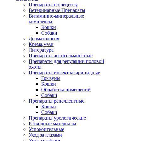
Препараты по рецепту
Ветеринарные Препараты
Витаминно-минеральные
комплексы
Кошки
Собаки
Дерматология
Крема,мази
Литература
Препараты антигельминтные
Препараты для регуляции половой
охоты
Препараты инсектоакарицидные
Грызуны
Кошки
Обработка помещений
Собаки
Препараты репеллентные
Кошки
Собаки
Препараты урологические
Расходные материалы
Успокоительные
Уход за глазами
Уход за зубами