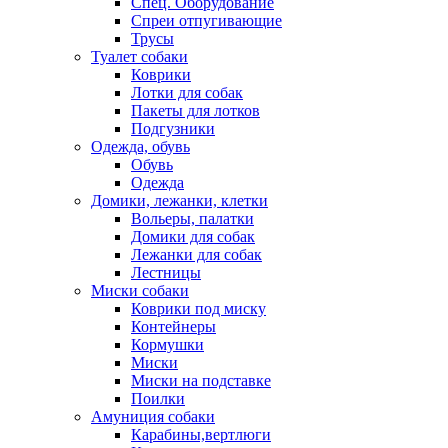
Спец. Оборудование
Спреи отпугивающие
Трусы
Туалет собаки
Коврики
Лотки для собак
Пакеты для лотков
Подгузники
Одежда, обувь
Обувь
Одежда
Домики, лежанки, клетки
Вольеры, палатки
Домики для собак
Лежанки для собак
Лестницы
Миски собаки
Коврики под миску
Контейнеры
Кормушки
Миски
Миски на подставке
Поилки
Амуниция собаки
Карабины,вертлюги