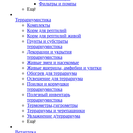
Фильтры и помпы
Ещё
Террариумистика
Комплекты
Корм для рептилий
Корм для рептилий живой
Грунты и субстраты
террариумистика
Декорации и укрытия
террариумистика
Живые змеи и насекомые
Живые ящерицы, амфибии и улитки
Обогрев для террариума
Освещение для террариума
Поилки и кормушки
террариумистика
Полезный инвентарь
террариумистика
Термометры,гигрометры
Террариумы и черепашники
Увлажнение д/террариума
Ещё
Ветаптека