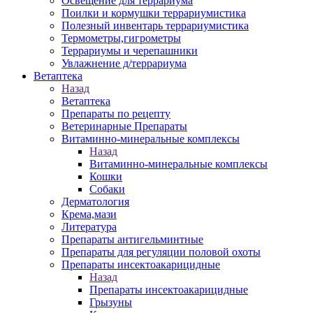
Освещение для террариума
Поилки и кормушки террариумистика
Полезный инвентарь террариумистика
Термометры,гигрометры
Террариумы и черепашники
Увлажнение д/террариума
Ветаптека
Назад
Ветаптека
Препараты по рецепту
Ветеринарные Препараты
Витаминно-минеральные комплексы
Назад
Витаминно-минеральные комплексы
Кошки
Собаки
Дерматология
Крема,мази
Литература
Препараты антигельминтные
Препараты для регуляции половой охоты
Препараты инсектоакарицидные
Назад
Препараты инсектоакарицидные
Грызуны