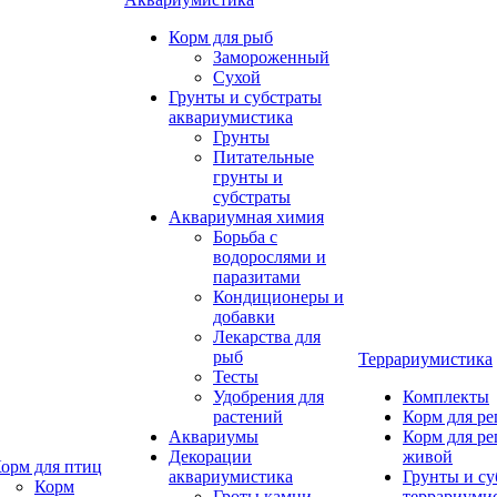
Корм для рыб
Замороженный
Сухой
Грунты и субстраты
аквариумистика
Грунты
Питательные
грунты и
субстраты
Аквариумная химия
Борьба с
водорослями и
паразитами
Кондиционеры и
добавки
Лекарства для
рыб
Террариумистика
Тесты
Удобрения для
Комплекты
растений
Корм для р
Аквариумы
Корм для р
Декорации
живой
орм для птиц
аквариумистика
Грунты и су
Корм
Гроты,камни
террариуми