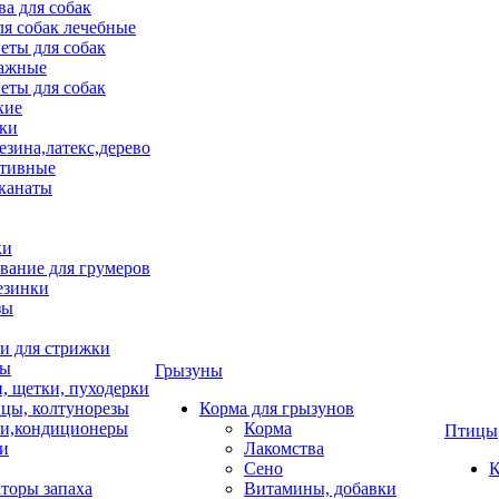
ва для собак
ля собак лечебные
еты для собак
ажные
еты для собак
хие
ки
езина,латекс,дерево
тивные
 канаты
ки
вание для грумеров
езинки
зы
 для стрижки
цы
Грызуны
и, щетки, пуходерки
цы, колтунорезы
Корма для грызунов
и,кондиционеры
Корма
Птицы
ки
Лакомства
Сено
К
торы запаха
Витамины, добавки