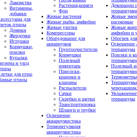
Лакомства
Растения,коряги
Декорации 
Витамины,
Фон
террариуми
добавки
Живые растения
Живые змеи
ксессуары для
Живые рыбы, амфибии
насекомые
леток птицы
Живые улитки
Живые яще
Домики
Компрессоры
амфибии и 
Жердочки
Оборудование для
Обогрев для
Игрушки
аквариумов
Освещение 
Кормушки,
Грунтоочистители
террариума
поилки
Кормушки
Поилки и к
Купалки
Полезный
террариуми
игиена и уход
инвентарь
Полезный и
тицы
Присоски,
террариуми
летки для птиц
краники и
Термометры
ивые птицы
клапаны
Террариумы
Распылители
черепашник
Сачки
Увлажнение 
Скребки и щетки
террариума
Транспортировка
Шланги и трубки
Освещение
аквариумистика
Терморегуляция
аквариумистика