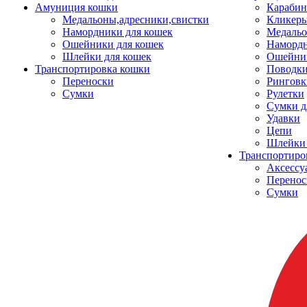
Амуниция кошки
Карабин
Медальоны,адресники,свистки
Кликеры
Намордники для кошек
Медальо
Ошейники для кошек
Наморд
Шлейки для кошек
Ошейник
Транспортировка кошки
Поводки
Переноски
Ринговк
Сумки
Рулетки
Сумки д
Удавки
Цепи
Шлейки 
Транспортиро
Аксессу
Перенос
Сумки