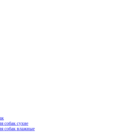
ак
ля собак сухие
ля собак влажные