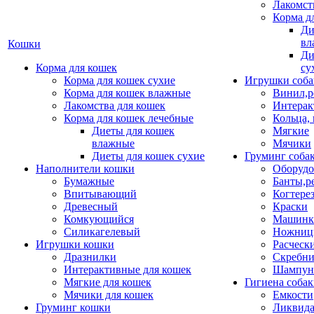
Лакомст
Корма д
Ди
вл
Кошки
Ди
Корма для кошек
су
Корма для кошек сухие
Игрушки соба
Корма для кошек влажные
Винил,р
Лакомства для кошек
Интерак
Корма для кошек лечебные
Кольца,
Диеты для кошек
Мягкие
влажные
Мячики
Диеты для кошек сухие
Груминг соба
Наполнители кошки
Оборудо
Бумажные
Банты,р
Впитывающий
Когтере
Древесный
Краски
Комкующийся
Машинки
Силикагелевый
Ножни
Игрушки кошки
Расческ
Дразнилки
Скребни
Интерактивные для кошек
Шампун
Мягкие для кошек
Гигиена соба
Мячики для кошек
Емкости
Груминг кошки
Ликвида