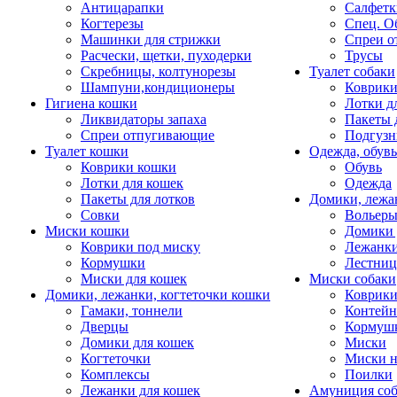
Антицарапки
Салфетк
Когтерезы
Спец. О
Машинки для стрижки
Спреи о
Расчески, щетки, пуходерки
Трусы
Скребницы, колтунорезы
Туалет собаки
Шампуни,кондиционеры
Коврик
Гигиена кошки
Лотки д
Ликвидаторы запаха
Пакеты 
Спреи отпугивающие
Подгузн
Туалет кошки
Одежда, обувь
Коврики кошки
Обувь
Лотки для кошек
Одежда
Пакеты для лотков
Домики, лежа
Совки
Вольеры
Миски кошки
Домики 
Коврики под миску
Лежанки
Кормушки
Лестни
Миски для кошек
Миски собаки
Домики, лежанки, когтеточки кошки
Коврики
Гамаки, тоннели
Контей
Дверцы
Кормуш
Домики для кошек
Миски
Когтеточки
Миски н
Комплексы
Поилки
Лежанки для кошек
Амуниция со