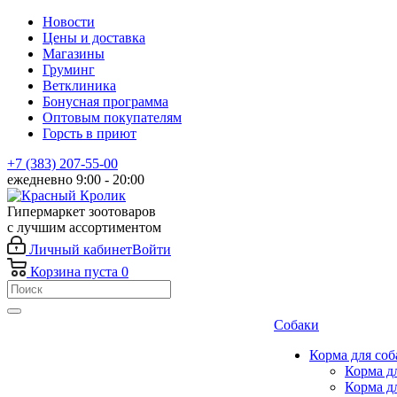
Новости
Цены и доставка
Магазины
Груминг
Ветклиника
Бонусная программа
Оптовым покупателям
Горсть в приют
+7 (383) 207-55-00
ежедневно 9:00 - 20:00
Гипермаркет зоотоваров
с лучшим ассортиментом
Личный кабинет
Войти
Корзина
пуста
0
Собаки
Корма для соб
Корма д
Корма д