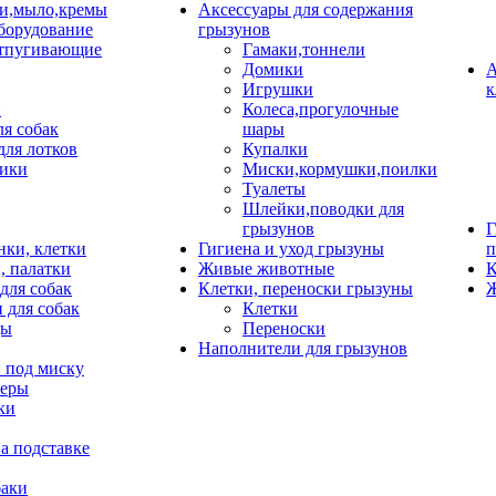
и,мыло,кремы
Аксессуары для содержания
борудование
грызунов
тпугивающие
Гамаки,тоннели
Домики
А
Игрушки
к
и
Колеса,прогулочные
ля собак
шары
для лотков
Купалки
ики
Миски,кормушки,поилки
Туалеты
Шлейки,поводки для
грызунов
Г
нки, клетки
Гигиена и уход грызуны
п
, палатки
Живые животные
К
для собак
Клетки, переноски грызуны
Ж
 для собак
Клетки
цы
Переноски
Наполнители для грызунов
 под миску
неры
ки
а подставке
баки