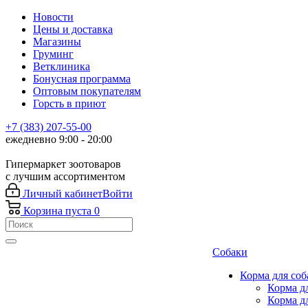
Новости
Цены и доставка
Магазины
Груминг
Ветклиника
Бонусная программа
Оптовым покупателям
Горсть в приют
+7 (383) 207-55-00
ежедневно 9:00 - 20:00
Гипермаркет зоотоваров
с лучшим ассортиментом
Личный кабинет
Войти
Корзина
пуста
0
Собаки
Корма для соб
Корма д
Корма д