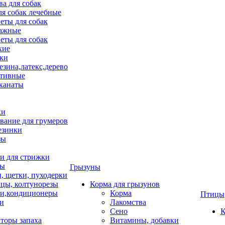
ва для собак
ля собак лечебные
еты для собак
ажные
еты для собак
хие
ки
езина,латекс,дерево
тивные
 канаты
ки
вание для грумеров
езинки
зы
 для стрижки
цы
Грызуны
и, щетки, пуходерки
цы, колтунорезы
Корма для грызунов
и,кондиционеры
Корма
Птицы
ки
Лакомства
Сено
К
торы запаха
Витамины, добавки