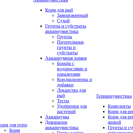
Корм для рыб
Замороженный
Сухой
Грунты и субстраты
аквариумистика
Грунты
Питательные
грунты и
субстраты
Аквариумная химия
Борьба с
водорослями и
паразитами
Кондиционеры и
добавки
Лекарства для
рыб
Террариумистика
Тесты
Удобрения для
Комплекты
растений
Корм для р
Аквариумы
Корм для р
Декорации
живой
орм для птиц
аквариумистика
Грунты и су
Корм
Гроты,камни
террариуми