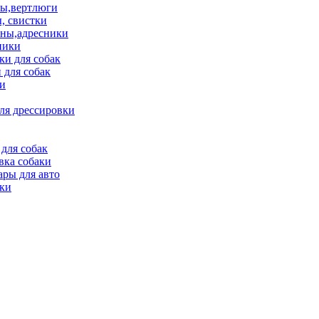
ы,вертлюги
, свистки
ны,адресники
ники
и для собак
 для собак
и
ля дрессировки
для собак
вка собаки
ары для авто
ки