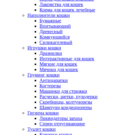
Лакомства для кошек
Корма для кошек лечебные
Наполнители кошки
Бумажные
Впитывающий
Древесный
Комкующийся
Силикагелевый
Игрушки кошки
Дразнилки
Интерактивные для кошек
Мягкие для кошек
Мячики для кошек
Груминг кошки
Антицарапки
Когтерезы
Машинки для стрижки
Расчески, щетки, пуходерки
Скребницы, колтунорезы
Шампуни,кондиционеры
Гигиена кошки
Ликвидаторы запаха
Спреи отпугивающие
Туалет кошки
Коврики кошки