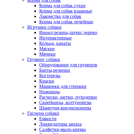
Корма для собак
Корма для собак сухие
Корма для собак влажные
Лакомства для собак
Корма для собак лечебные
Игрушки собаки
Винил,резина,латекс,дерево
Интерактивные
Кольца, канаты
Мягкие
Мячики
Груминг собаки
Оборудование для грумеров
Банты,резинки
Когтерезы
Краски
Машинки для стрижки
Ножницы
Расчески, щетки, пуходерки
Скребницы, колтунорезы
Шампуни,кондиционеры
Гигиена собаки
Емкости
Ликвидаторы запаха
Салфетки,мыло,кремы