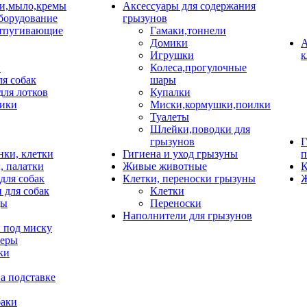
и,мыло,кремы
Аксессуары для содержания
борудование
грызунов
тпугивающие
Гамаки,тоннели
Домики
А
Игрушки
к
и
Колеса,прогулочные
ля собак
шары
для лотков
Купалки
ики
Миски,кормушки,поилки
Туалеты
Шлейки,поводки для
грызунов
Г
нки, клетки
Гигиена и уход грызуны
п
, палатки
Живые животные
К
для собак
Клетки, переноски грызуны
Ж
 для собак
Клетки
цы
Переноски
Наполнители для грызунов
 под миску
неры
ки
а подставке
баки