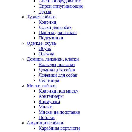
Спец. Оборудование
Спреи отпугивающие
Трусы
Туалет собаки
Коврики
Лотки для собак
Пакеты для лотков
Подгузники
Одежда, обувь
Обувь
Одежда
Домики, лежанки, клетки
Вольеры, палатки
Домики для собак
Лежанки для собак
Лестницы
Миски собаки
Коврики под миску
Контейнеры
Кормушки
Миски
Миски на подставке
Поилки
Амуниция собаки
Карабины,вертлюги