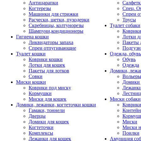
Антицарапки
Салфетк
Когтерезы
Спец. О
Машинки для стрижки
Спреи о
Расчески, щетки, пуходерки
Трусы
Скребницы, колтунорезы
Туалет собаки
Шампуни,кондиционеры
Коврик
Гигиена кошки
Лотки д
Ликвидаторы запаха
Пакеты 
Спреи отпугивающие
Подгузн
Туалет кошки
Одежда, обувь
Коврики кошки
Обувь
Лотки для кошек
Одежда
Пакеты для лотков
Домики, лежа
Совки
Вольеры
Миски кошки
Домики 
Коврики под миску
Лежанки
Кормушки
Лестни
Миски для кошек
Миски собаки
Домики, лежанки, когтеточки кошки
Коврики
Гамаки, тоннели
Контей
Дверцы
Кормуш
Домики для кошек
Миски
Когтеточки
Миски н
Комплексы
Поилки
Лежанки для кошек
Амуниция со