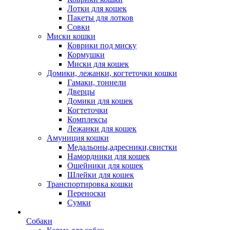
Лотки для кошек
Пакеты для лотков
Совки
Миски кошки
Коврики под миску
Кормушки
Миски для кошек
Домики, лежанки, когтеточки кошки
Гамаки, тоннели
Дверцы
Домики для кошек
Когтеточки
Комплексы
Лежанки для кошек
Амуниция кошки
Медальоны,адресники,свистки
Намордники для кошек
Ошейники для кошек
Шлейки для кошек
Транспортировка кошки
Переноски
Сумки
Собаки