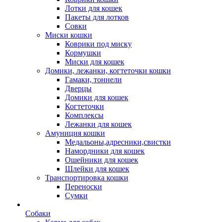
Лотки для кошек
Пакеты для лотков
Совки
Миски кошки
Коврики под миску
Кормушки
Миски для кошек
Домики, лежанки, когтеточки кошки
Гамаки, тоннели
Дверцы
Домики для кошек
Когтеточки
Комплексы
Лежанки для кошек
Амуниция кошки
Медальоны,адресники,свистки
Намордники для кошек
Ошейники для кошек
Шлейки для кошек
Транспортировка кошки
Переноски
Сумки
Собаки