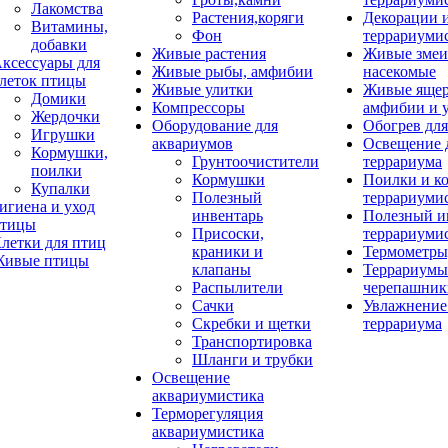
Лакомства
Растения,коряги
Декорации 
Витамины,
Фон
террариуми
добавки
Живые растения
Живые змеи
ксессуары для
Живые рыбы, амфибии
насекомые
леток птицы
Живые улитки
Живые яще
Домики
Компрессоры
амфибии и 
Жердочки
Оборудование для
Обогрев для
Игрушки
аквариумов
Освещение 
Кормушки,
Грунтоочистители
террариума
поилки
Кормушки
Поилки и к
Купалки
Полезный
террариуми
игиена и уход
инвентарь
Полезный и
тицы
Присоски,
террариуми
летки для птиц
краники и
Термометры
ивые птицы
клапаны
Террариумы
Распылители
черепашник
Сачки
Увлажнение 
Скребки и щетки
террариума
Транспортировка
Шланги и трубки
Освещение
аквариумистика
Терморегуляция
аквариумистика