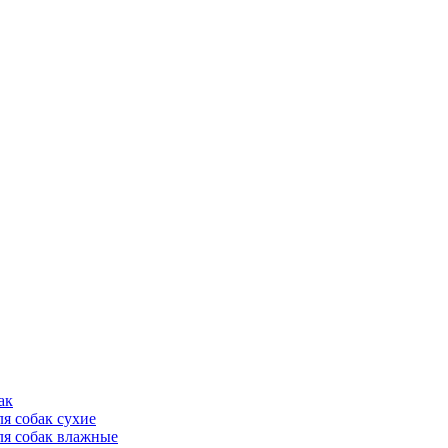
ак
ля собак сухие
ля собак влажные