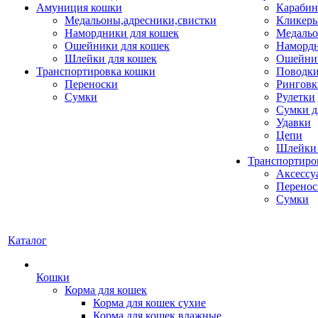
Амуниция кошки
Карабин
Медальоны,адресники,свистки
Кликеры
Намордники для кошек
Медальо
Ошейники для кошек
Наморд
Шлейки для кошек
Ошейник
Транспортировка кошки
Поводки
Переноски
Ринговк
Сумки
Рулетки
Сумки д
Удавки
Цепи
Шлейки 
Транспортиро
Аксессу
Перенос
Сумки
Каталог
Кошки
Корма для кошек
Корма для кошек сухие
Корма для кошек влажные