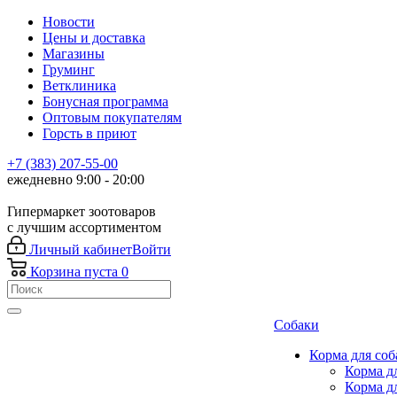
Новости
Цены и доставка
Магазины
Груминг
Ветклиника
Бонусная программа
Оптовым покупателям
Горсть в приют
+7 (383) 207-55-00
ежедневно 9:00 - 20:00
Гипермаркет зоотоваров
с лучшим ассортиментом
Личный кабинет
Войти
Корзина
пуста
0
Собаки
Корма для соб
Корма д
Корма д