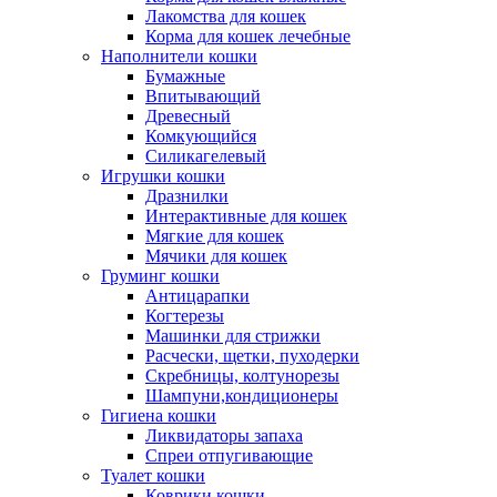
Лакомства для кошек
Корма для кошек лечебные
Наполнители кошки
Бумажные
Впитывающий
Древесный
Комкующийся
Силикагелевый
Игрушки кошки
Дразнилки
Интерактивные для кошек
Мягкие для кошек
Мячики для кошек
Груминг кошки
Антицарапки
Когтерезы
Машинки для стрижки
Расчески, щетки, пуходерки
Скребницы, колтунорезы
Шампуни,кондиционеры
Гигиена кошки
Ликвидаторы запаха
Спреи отпугивающие
Туалет кошки
Коврики кошки