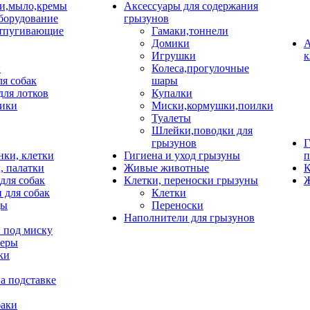
и,мыло,кремы
Аксессуары для содержания
борудование
грызунов
тпугивающие
Гамаки,тоннели
Домики
А
Игрушки
к
и
Колеса,прогулочные
ля собак
шары
для лотков
Купалки
ики
Миски,кормушки,поилки
Туалеты
Шлейки,поводки для
грызунов
Г
нки, клетки
Гигиена и уход грызуны
п
, палатки
Живые животные
К
для собак
Клетки, переноски грызуны
Ж
 для собак
Клетки
цы
Переноски
Наполнители для грызунов
 под миску
неры
ки
а подставке
баки