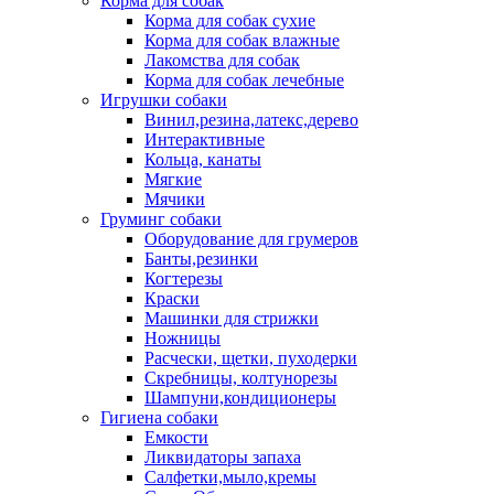
Корма для собак
Корма для собак сухие
Корма для собак влажные
Лакомства для собак
Корма для собак лечебные
Игрушки собаки
Винил,резина,латекс,дерево
Интерактивные
Кольца, канаты
Мягкие
Мячики
Груминг собаки
Оборудование для грумеров
Банты,резинки
Когтерезы
Краски
Машинки для стрижки
Ножницы
Расчески, щетки, пуходерки
Скребницы, колтунорезы
Шампуни,кондиционеры
Гигиена собаки
Емкости
Ликвидаторы запаха
Салфетки,мыло,кремы