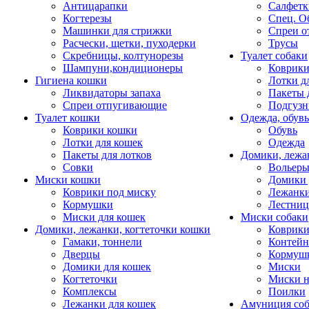
Антицарапки
Салфетк
Когтерезы
Спец. О
Машинки для стрижки
Спреи о
Расчески, щетки, пуходерки
Трусы
Скребницы, колтунорезы
Туалет собаки
Шампуни,кондиционеры
Коврик
Гигиена кошки
Лотки д
Ликвидаторы запаха
Пакеты 
Спреи отпугивающие
Подгузн
Туалет кошки
Одежда, обувь
Коврики кошки
Обувь
Лотки для кошек
Одежда
Пакеты для лотков
Домики, лежа
Совки
Вольеры
Миски кошки
Домики 
Коврики под миску
Лежанки
Кормушки
Лестни
Миски для кошек
Миски собаки
Домики, лежанки, когтеточки кошки
Коврики
Гамаки, тоннели
Контей
Дверцы
Кормуш
Домики для кошек
Миски
Когтеточки
Миски н
Комплексы
Поилки
Лежанки для кошек
Амуниция со