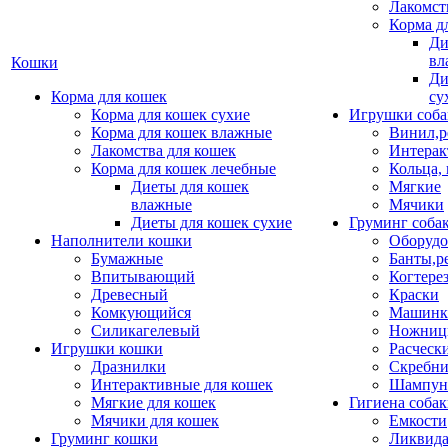
Лакомст
Корма д
Ди
вл
Кошки
Ди
Корма для кошек
су
Корма для кошек сухие
Игрушки соба
Корма для кошек влажные
Винил,р
Лакомства для кошек
Интерак
Корма для кошек лечебные
Кольца,
Диеты для кошек
Мягкие
влажные
Мячики
Диеты для кошек сухие
Груминг соба
Наполнители кошки
Оборудо
Бумажные
Банты,р
Впитывающий
Когтере
Древесный
Краски
Комкующийся
Машинки
Силикагелевый
Ножни
Игрушки кошки
Расческ
Дразнилки
Скребни
Интерактивные для кошек
Шампун
Мягкие для кошек
Гигиена соба
Мячики для кошек
Емкости
Груминг кошки
Ликвида