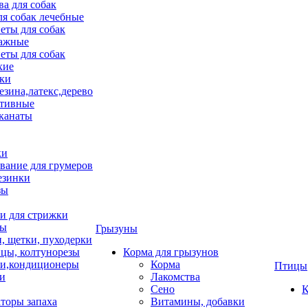
ва для собак
ля собак лечебные
еты для собак
ажные
еты для собак
хие
ки
езина,латекс,дерево
тивные
 канаты
ки
вание для грумеров
езинки
зы
 для стрижки
цы
Грызуны
и, щетки, пуходерки
цы, колтунорезы
Корма для грызунов
и,кондиционеры
Корма
Птицы
ки
Лакомства
Сено
К
торы запаха
Витамины, добавки