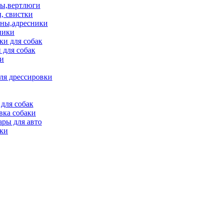
ы,вертлюги
, свистки
ны,адресники
ники
и для собак
 для собак
и
ля дрессировки
для собак
вка собаки
ары для авто
ки