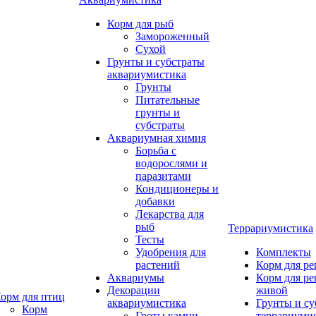
Корм для рыб
Замороженный
Сухой
Грунты и субстраты
аквариумистика
Грунты
Питательные
грунты и
субстраты
Аквариумная химия
Борьба с
водорослями и
паразитами
Кондиционеры и
добавки
Лекарства для
рыб
Террариумистика
Тесты
Удобрения для
Комплекты
растений
Корм для р
Аквариумы
Корм для р
Декорации
живой
орм для птиц
аквариумистика
Грунты и су
Корм
Гроты,камни
террариуми