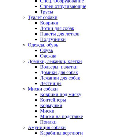
Спец. Оборудование
Спреи отпугивающие
Трусы
Туалет собаки
Коврики
Лотки для собак
Пакеты для лотков
Подгузники
Одежда, обувь
Обувь
Одежда
Домики, лежанки, клетки
Вольеры, палатки
Домики для собак
Лежанки для собак
Лестницы
Миски собаки
Коврики под миску
Контейнеры
Кормушки
Миски
Миски на подставке
Поилки
Амуниция собаки
Карабины,вертлюги