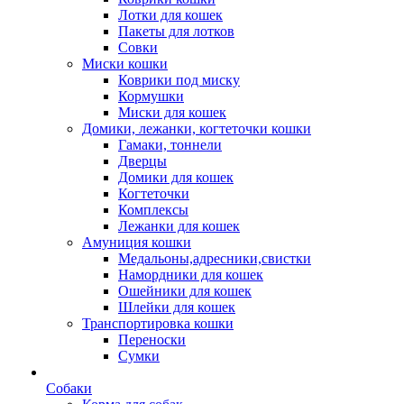
Лотки для кошек
Пакеты для лотков
Совки
Миски кошки
Коврики под миску
Кормушки
Миски для кошек
Домики, лежанки, когтеточки кошки
Гамаки, тоннели
Дверцы
Домики для кошек
Когтеточки
Комплексы
Лежанки для кошек
Амуниция кошки
Медальоны,адресники,свистки
Намордники для кошек
Ошейники для кошек
Шлейки для кошек
Транспортировка кошки
Переноски
Сумки
Собаки