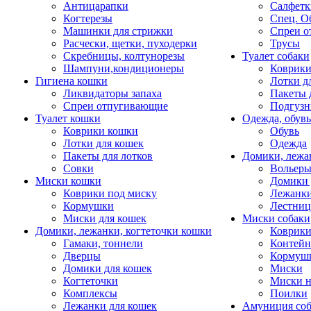
Антицарапки
Салфетк
Когтерезы
Спец. О
Машинки для стрижки
Спреи о
Расчески, щетки, пуходерки
Трусы
Скребницы, колтунорезы
Туалет собаки
Шампуни,кондиционеры
Коврик
Гигиена кошки
Лотки д
Ликвидаторы запаха
Пакеты 
Спреи отпугивающие
Подгузн
Туалет кошки
Одежда, обувь
Коврики кошки
Обувь
Лотки для кошек
Одежда
Пакеты для лотков
Домики, лежа
Совки
Вольеры
Миски кошки
Домики 
Коврики под миску
Лежанки
Кормушки
Лестни
Миски для кошек
Миски собаки
Домики, лежанки, когтеточки кошки
Коврики
Гамаки, тоннели
Контей
Дверцы
Кормуш
Домики для кошек
Миски
Когтеточки
Миски н
Комплексы
Поилки
Лежанки для кошек
Амуниция со