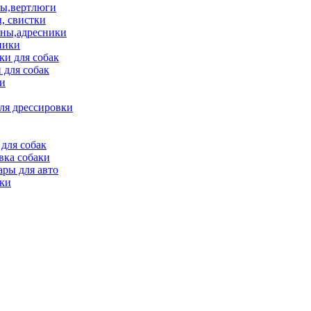
ы,вертлюги
, свистки
ны,адресники
ники
и для собак
 для собак
и
ля дрессировки
для собак
вка собаки
ары для авто
ки