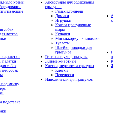
и,мыло,кремы
Аксессуары для содержания
борудование
грызунов
тпугивающие
Гамаки,тоннели
Домики
А
Игрушки
к
и
Колеса,прогулочные
ля собак
шары
для лотков
Купалки
ики
Миски,кормушки,поилки
Туалеты
Шлейки,поводки для
грызунов
Г
нки, клетки
Гигиена и уход грызуны
п
, палатки
Живые животные
К
для собак
Клетки, переноски грызуны
Ж
 для собак
Клетки
цы
Переноски
Наполнители для грызунов
 под миску
неры
ки
а подставке
баки