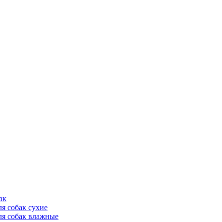
ак
ля собак сухие
ля собак влажные