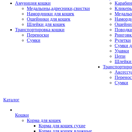
Амуниция кошки
Карабин
Медальоны,адресники,свистки
Кликеры
Намордники для кошек
Медальо
Ошейники для кошек
Наморд
Шлейки для кошек
Ошейник
Транспортировка кошки
Поводки
Переноски
Ринговк
Сумки
Рулетки
Сумки д
Удавки
Цепи
Шлейки 
Транспортиро
Аксессу
Перенос
Сумки
Каталог
Кошки
Корма для кошек
Корма для кошек сухие
Корма для кошек влажные