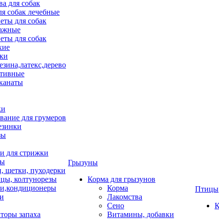
ва для собак
ля собак лечебные
еты для собак
ажные
еты для собак
хие
ки
езина,латекс,дерево
тивные
 канаты
ки
вание для грумеров
езинки
зы
 для стрижки
цы
Грызуны
и, щетки, пуходерки
цы, колтунорезы
Корма для грызунов
и,кондиционеры
Корма
Птицы
ки
Лакомства
Сено
К
торы запаха
Витамины, добавки