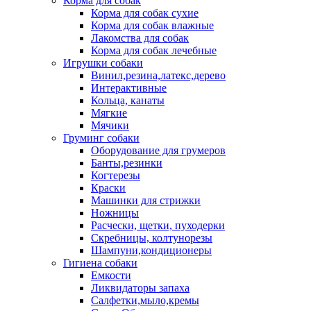
Корма для собак
Корма для собак сухие
Корма для собак влажные
Лакомства для собак
Корма для собак лечебные
Игрушки собаки
Винил,резина,латекс,дерево
Интерактивные
Кольца, канаты
Мягкие
Мячики
Груминг собаки
Оборудование для грумеров
Банты,резинки
Когтерезы
Краски
Машинки для стрижки
Ножницы
Расчески, щетки, пуходерки
Скребницы, колтунорезы
Шампуни,кондиционеры
Гигиена собаки
Емкости
Ликвидаторы запаха
Салфетки,мыло,кремы