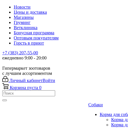
Новости
Цены и доставка
Магазины
Груминг
Ветклиника
Бонусная программа
Оптовым покупателям
Горсть в приют
+7 (383) 207-55-00
ежедневно 9:00 - 20:00
Гипермаркет зоотоваров
с лучшим ассортиментом
Личный кабинет
Войти
Корзина
пуста
0
Собаки
Корма для соб
Корма д
Корма д