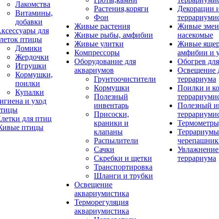
Лакомства
Растения,коряги
Декорации 
Витамины,
Фон
террариуми
добавки
Живые растения
Живые змеи
ксессуары для
Живые рыбы, амфибии
насекомые
леток птицы
Живые улитки
Живые яще
Домики
Компрессоры
амфибии и 
Жердочки
Оборудование для
Обогрев для
Игрушки
аквариумов
Освещение 
Кормушки,
Грунтоочистители
террариума
поилки
Кормушки
Поилки и к
Купалки
Полезный
террариуми
игиена и уход
инвентарь
Полезный и
тицы
Присоски,
террариуми
летки для птиц
краники и
Термометры
ивые птицы
клапаны
Террариумы
Распылители
черепашник
Сачки
Увлажнение 
Скребки и щетки
террариума
Транспортировка
Шланги и трубки
Освещение
аквариумистика
Терморегуляция
аквариумистика