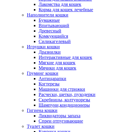
Лакомства для кошек
Корма для кошек лечебные
Наполнители кошки
Бумажные
Впитывающий
Древесный
Комкующийся
Силикагелевый
Игрушки кошки
Дразнилки
Интерактивные для кошек
Мягкие для кошек
Мячики для кошек
Груминг кошки
Антицарапки
Когтерезы
Машинки для стрижки
Расчески, щетки, пуходерки
Скребницы, колтунорезы
Шампуни,кондиционеры
Гигиена кошки
Ликвидаторы запаха
Спреи отпугивающие
Туалет кошки
Коврики кошки