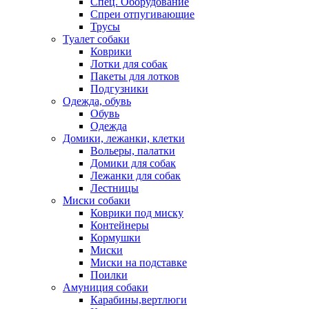
Спец. Оборудование
Спреи отпугивающие
Трусы
Туалет собаки
Коврики
Лотки для собак
Пакеты для лотков
Подгузники
Одежда, обувь
Обувь
Одежда
Домики, лежанки, клетки
Вольеры, палатки
Домики для собак
Лежанки для собак
Лестницы
Миски собаки
Коврики под миску
Контейнеры
Кормушки
Миски
Миски на подставке
Поилки
Амуниция собаки
Карабины,вертлюги