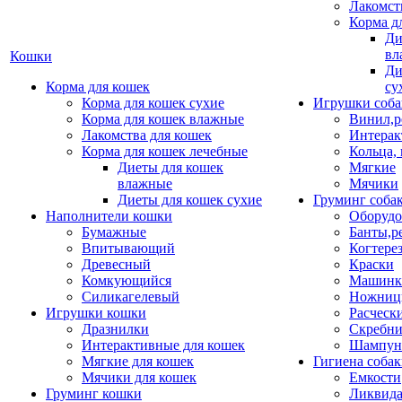
Лакомст
Корма д
Ди
вл
Кошки
Ди
Корма для кошек
су
Корма для кошек сухие
Игрушки соба
Корма для кошек влажные
Винил,р
Лакомства для кошек
Интерак
Корма для кошек лечебные
Кольца,
Диеты для кошек
Мягкие
влажные
Мячики
Диеты для кошек сухие
Груминг соба
Наполнители кошки
Оборудо
Бумажные
Банты,р
Впитывающий
Когтере
Древесный
Краски
Комкующийся
Машинки
Силикагелевый
Ножни
Игрушки кошки
Расческ
Дразнилки
Скребни
Интерактивные для кошек
Шампун
Мягкие для кошек
Гигиена соба
Мячики для кошек
Емкости
Груминг кошки
Ликвида