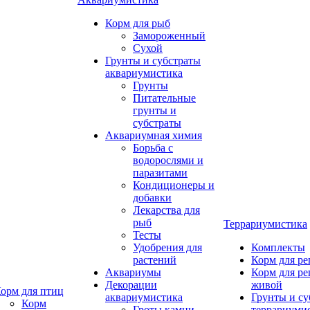
Корм для рыб
Замороженный
Сухой
Грунты и субстраты
аквариумистика
Грунты
Питательные
грунты и
субстраты
Аквариумная химия
Борьба с
водорослями и
паразитами
Кондиционеры и
добавки
Лекарства для
рыб
Террариумистика
Тесты
Удобрения для
Комплекты
растений
Корм для р
Аквариумы
Корм для р
Декорации
живой
орм для птиц
аквариумистика
Грунты и су
Корм
Гроты,камни
террариуми