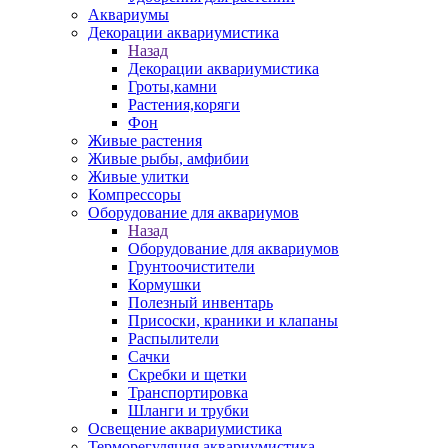
Аквариумы
Декорации аквариумистика
Назад
Декорации аквариумистика
Гроты,камни
Растения,коряги
Фон
Живые растения
Живые рыбы, амфибии
Живые улитки
Компрессоры
Оборудование для аквариумов
Назад
Оборудование для аквариумов
Грунтоочистители
Кормушки
Полезный инвентарь
Присоски, краники и клапаны
Распылители
Сачки
Скребки и щетки
Транспортировка
Шланги и трубки
Освещение аквариумистика
Терморегуляция аквариумистика