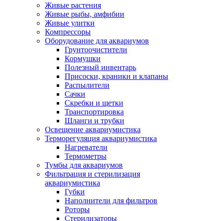
Живые растения
Живые рыбы, амфибии
Живые улитки
Компрессоры
Оборудование для аквариумов
Грунтоочистители
Кормушки
Полезный инвентарь
Присоски, краники и клапаны
Распылители
Сачки
Скребки и щетки
Транспортировка
Шланги и трубки
Освещение аквариумистика
Терморегуляция аквариумистика
Нагреватели
Термометры
Тумбы для аквариумов
Фильтрация и стерилизация
аквариумистика
Губки
Наполнители для фильтров
Роторы
Стерилизаторы