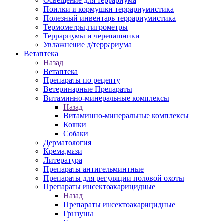
Освещение для террариума
Поилки и кормушки террариумистика
Полезный инвентарь террариумистика
Термометры,гигрометры
Террариумы и черепашники
Увлажнение д/террариума
Ветаптека
Назад
Ветаптека
Препараты по рецепту
Ветеринарные Препараты
Витаминно-минеральные комплексы
Назад
Витаминно-минеральные комплексы
Кошки
Собаки
Дерматология
Крема,мази
Литература
Препараты антигельминтные
Препараты для регуляции половой охоты
Препараты инсектоакарицидные
Назад
Препараты инсектоакарицидные
Грызуны