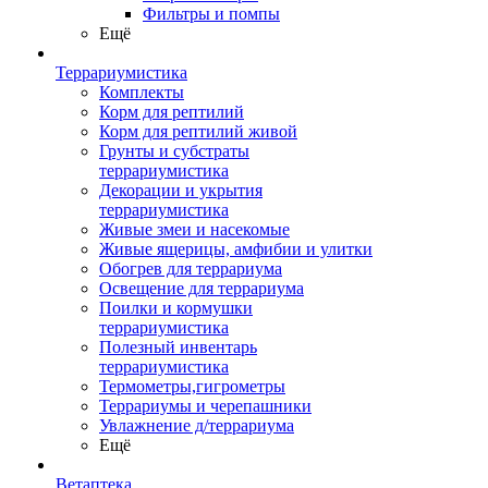
Фильтры и помпы
Ещё
Террариумистика
Комплекты
Корм для рептилий
Корм для рептилий живой
Грунты и субстраты
террариумистика
Декорации и укрытия
террариумистика
Живые змеи и насекомые
Живые ящерицы, амфибии и улитки
Обогрев для террариума
Освещение для террариума
Поилки и кормушки
террариумистика
Полезный инвентарь
террариумистика
Термометры,гигрометры
Террариумы и черепашники
Увлажнение д/террариума
Ещё
Ветаптека