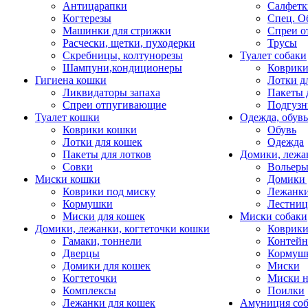
Антицарапки
Салфетк
Когтерезы
Спец. О
Машинки для стрижки
Спреи о
Расчески, щетки, пуходерки
Трусы
Скребницы, колтунорезы
Туалет собаки
Шампуни,кондиционеры
Коврик
Гигиена кошки
Лотки д
Ликвидаторы запаха
Пакеты 
Спреи отпугивающие
Подгузн
Туалет кошки
Одежда, обувь
Коврики кошки
Обувь
Лотки для кошек
Одежда
Пакеты для лотков
Домики, лежа
Совки
Вольеры
Миски кошки
Домики 
Коврики под миску
Лежанки
Кормушки
Лестни
Миски для кошек
Миски собаки
Домики, лежанки, когтеточки кошки
Коврики
Гамаки, тоннели
Контей
Дверцы
Кормуш
Домики для кошек
Миски
Когтеточки
Миски н
Комплексы
Поилки
Лежанки для кошек
Амуниция со