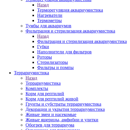
Назад
Терморегуляция аквариумистика
Нагреватели
Термометры
Тумбы для аквариумов
Фильтрация и стерилизация аквариумистика
Назад
Фильтрация и стерилизация аквариумистика
Губки
Наполнители для фильтров
Роторы
Стерилизаторы
Фильтры и помпы
Террариумистика
Назад
Террариумистика
Комплекты
Корм для рептилий
Корм для рептилий живой
Грунты и субстраты террариумистика
Декорации и укрытия террариумистика
Живые змеи и насекомые
Живые ящерицы, амфибии и улитки
Обогрев для террариума