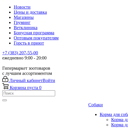
Новости
Цены и доставка
Магазины
Груминг
Ветклиника
Бонусная программа
Оптовым покупателям
Горсть в приют
+7 (383) 207-55-00
ежедневно 9:00 - 20:00
Гипермаркет зоотоваров
с лучшим ассортиментом
Личный кабинет
Войти
Корзина
пуста
0
Собаки
Корма для соб
Корма д
Корма д