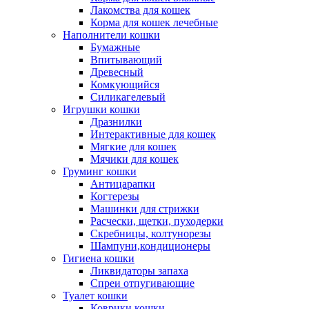
Лакомства для кошек
Корма для кошек лечебные
Наполнители кошки
Бумажные
Впитывающий
Древесный
Комкующийся
Силикагелевый
Игрушки кошки
Дразнилки
Интерактивные для кошек
Мягкие для кошек
Мячики для кошек
Груминг кошки
Антицарапки
Когтерезы
Машинки для стрижки
Расчески, щетки, пуходерки
Скребницы, колтунорезы
Шампуни,кондиционеры
Гигиена кошки
Ликвидаторы запаха
Спреи отпугивающие
Туалет кошки
Коврики кошки