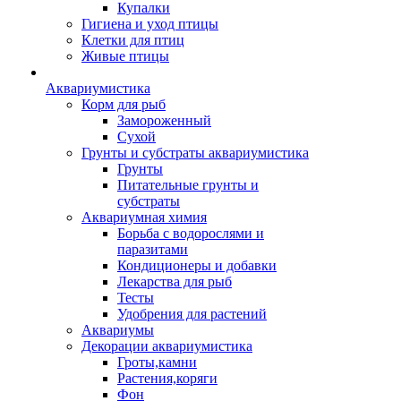
Купалки
Гигиена и уход птицы
Клетки для птиц
Живые птицы
Аквариумистика
Корм для рыб
Замороженный
Сухой
Грунты и субстраты аквариумистика
Грунты
Питательные грунты и
субстраты
Аквариумная химия
Борьба с водорослями и
паразитами
Кондиционеры и добавки
Лекарства для рыб
Тесты
Удобрения для растений
Аквариумы
Декорации аквариумистика
Гроты,камни
Растения,коряги
Фон