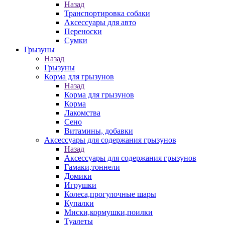
Назад
Транспортировка собаки
Аксессуары для авто
Переноски
Сумки
Грызуны
Назад
Грызуны
Корма для грызунов
Назад
Корма для грызунов
Корма
Лакомства
Сено
Витамины, добавки
Аксессуары для содержания грызунов
Назад
Аксессуары для содержания грызунов
Гамаки,тоннели
Домики
Игрушки
Колеса,прогулочные шары
Купалки
Миски,кормушки,поилки
Туалеты