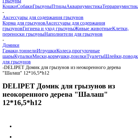
Грызуны
Кошки
Собаки
Грызуны
Птицы
Аквариумистика
Террариумистик
-
Аксессуары для содержания грызунов
Корма для грызунов
Аксессуары для содержания
грызунов
Гигиена и уход грызуны
Живые животные
Клетки,
переноски грызуны
Наполнители для грызунов
-
Домики
Гамаки,тоннели
Игрушки
Колеса,прогулочные
шары
Купалки
Миски,кормушки,поилки
Туалеты
Шлейки,повод
для грызунов
-
DELIPET Домик для грызунов из неокоренного дерева
"Шалаш" 12*16,5*h12
DELIPET Домик для грызунов из
неокоренного дерева "Шалаш"
12*16,5*h12