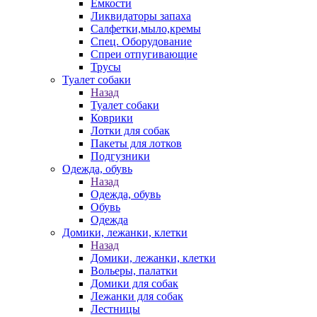
Емкости
Ликвидаторы запаха
Салфетки,мыло,кремы
Спец. Оборудование
Спреи отпугивающие
Трусы
Туалет собаки
Назад
Туалет собаки
Коврики
Лотки для собак
Пакеты для лотков
Подгузники
Одежда, обувь
Назад
Одежда, обувь
Обувь
Одежда
Домики, лежанки, клетки
Назад
Домики, лежанки, клетки
Вольеры, палатки
Домики для собак
Лежанки для собак
Лестницы