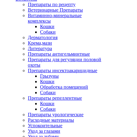
Препараты по рецепту
Ветеринарные Препараты
Витаминно-минеральные
комплексы
Кошки
Собаки
Дерматология
Крема,мази
Литература
Препараты антигельминтные
Препараты для регуляции половой
охоты
Препараты инсектоакарицидные
Грызуны
Кошки
Обработка помещений
Собаки
Препараты репеллентные
Кошки
Собаки
Препараты урологические
Расходные материалы
Успокоительные
Уход за глазами
Уход за зубами