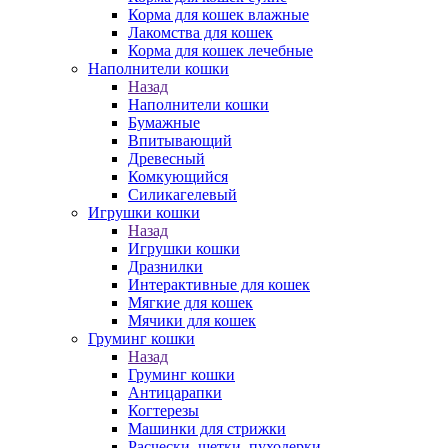
Корма для кошек влажные
Лакомства для кошек
Корма для кошек лечебные
Наполнители кошки
Назад
Наполнители кошки
Бумажные
Впитывающий
Древесный
Комкующийся
Силикагелевый
Игрушки кошки
Назад
Игрушки кошки
Дразнилки
Интерактивные для кошек
Мягкие для кошек
Мячики для кошек
Груминг кошки
Назад
Груминг кошки
Антицарапки
Когтерезы
Машинки для стрижки
Расчески, щетки, пуходерки