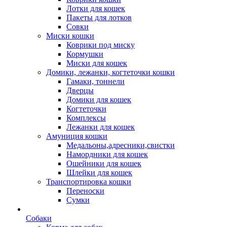
Лотки для кошек
Пакеты для лотков
Совки
Миски кошки
Коврики под миску
Кормушки
Миски для кошек
Домики, лежанки, когтеточки кошки
Гамаки, тоннели
Дверцы
Домики для кошек
Когтеточки
Комплексы
Лежанки для кошек
Амуниция кошки
Медальоны,адресники,свистки
Намордники для кошек
Ошейники для кошек
Шлейки для кошек
Транспортировка кошки
Переноски
Сумки
Собаки