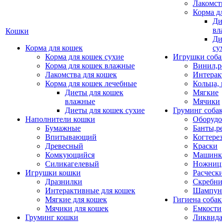
Лакомст
Корма д
Ди
вл
Кошки
Ди
Корма для кошек
су
Корма для кошек сухие
Игрушки соба
Корма для кошек влажные
Винил,р
Лакомства для кошек
Интерак
Корма для кошек лечебные
Кольца,
Диеты для кошек
Мягкие
влажные
Мячики
Диеты для кошек сухие
Груминг соба
Наполнители кошки
Оборудо
Бумажные
Банты,р
Впитывающий
Когтере
Древесный
Краски
Комкующийся
Машинки
Силикагелевый
Ножни
Игрушки кошки
Расческ
Дразнилки
Скребни
Интерактивные для кошек
Шампун
Мягкие для кошек
Гигиена соба
Мячики для кошек
Емкости
Груминг кошки
Ликвида