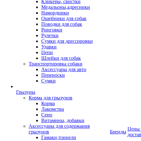
Кликеры, свистки
Медальоны,адресники
Намордники
Ошейники для собак
Поводки для собак
Ринговки
Рулетки
Сумки для дрессировки
Удавки
Цепи
Шлейки для собак
Транспортировка собаки
Аксессуары для авто
Переноски
Сумки
Грызуны
Корма для грызунов
Корма
Лакомства
Сено
Витамины, добавки
Аксессуары для содержания
Цены
грызунов
Бренды
доста
Гамаки,тоннели