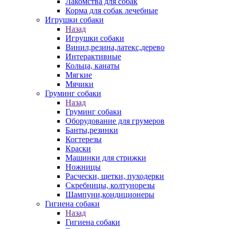
Лакомства для собак
Корма для собак лечебные
Игрушки собаки
Назад
Игрушки собаки
Винил,резина,латекс,дерево
Интерактивные
Кольца, канаты
Мягкие
Мячики
Груминг собаки
Назад
Груминг собаки
Оборудование для грумеров
Банты,резинки
Когтерезы
Краски
Машинки для стрижки
Ножницы
Расчески, щетки, пуходерки
Скребницы, колтунорезы
Шампуни,кондиционеры
Гигиена собаки
Назад
Гигиена собаки