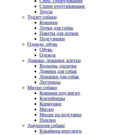
Спец. Оборудование
Спреи отпугивающие
Трусы
Туалет собаки
Коврики
Лотки для собак
Пакеты для лотков
Подгузники
Одежда, обувь
Обувь
Одежда
Домики, лежанки, клетки
Вольеры, палатки
Домики для собак
Лежанки для собак
Лестницы
Миски собаки
Коврики под миску
Контейнеры
Кормушки
Миски
Миски на подставке
Поилки
Амуниция собаки
Карабины,вертлюги