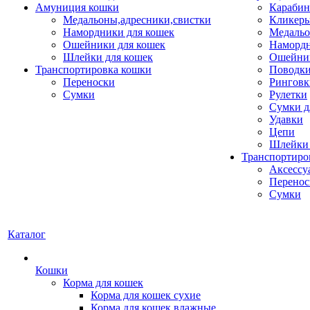
Амуниция кошки
Карабин
Медальоны,адресники,свистки
Кликеры
Намордники для кошек
Медальо
Ошейники для кошек
Наморд
Шлейки для кошек
Ошейник
Транспортировка кошки
Поводки
Переноски
Ринговк
Сумки
Рулетки
Сумки д
Удавки
Цепи
Шлейки 
Транспортиро
Аксессу
Перенос
Сумки
Каталог
Кошки
Корма для кошек
Корма для кошек сухие
Корма для кошек влажные