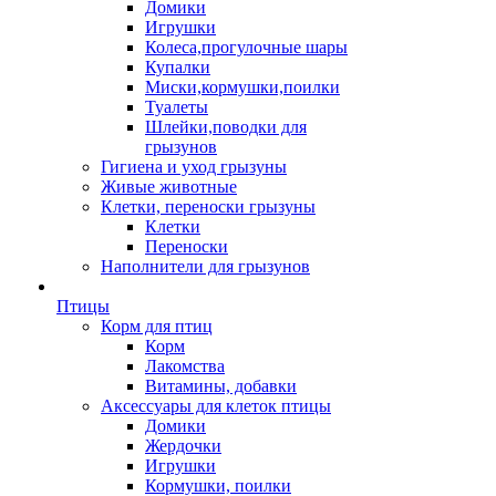
Домики
Игрушки
Колеса,прогулочные шары
Купалки
Миски,кормушки,поилки
Туалеты
Шлейки,поводки для
грызунов
Гигиена и уход грызуны
Живые животные
Клетки, переноски грызуны
Клетки
Переноски
Наполнители для грызунов
Птицы
Корм для птиц
Корм
Лакомства
Витамины, добавки
Аксессуары для клеток птицы
Домики
Жердочки
Игрушки
Кормушки, поилки