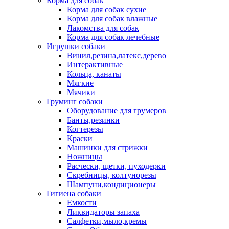
Корма для собак
Корма для собак сухие
Корма для собак влажные
Лакомства для собак
Корма для собак лечебные
Игрушки собаки
Винил,резина,латекс,дерево
Интерактивные
Кольца, канаты
Мягкие
Мячики
Груминг собаки
Оборудование для грумеров
Банты,резинки
Когтерезы
Краски
Машинки для стрижки
Ножницы
Расчески, щетки, пуходерки
Скребницы, колтунорезы
Шампуни,кондиционеры
Гигиена собаки
Емкости
Ликвидаторы запаха
Салфетки,мыло,кремы