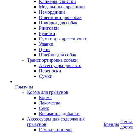
Кликеры, свистки
Медальоны,адресники
Намордники
Ошейники для собак
Поводки для собак
Ринговки
Рулетки
Сумки для дрессировки
Удавки
Цепи
Шлейки для собак
Транспортировка собаки
Аксессуары для авто
Переноски
Сумки
Грызуны
Корма для грызунов
Корма
Лакомства
Сено
Витамины, добавки
Аксессуары для содержания
Цены
грызунов
Бренды
доста
Гамаки,тоннели