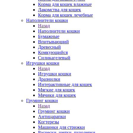
Корма для кошек влажные
Лакомства для кошек
Корма для кошек лечебные
Наполнители кошки
Назад
Наполнители кошки
Бумажные
Впитывающий
Древесный
Комкующийся
Силикагелевый
Игрушки кошки
Назад
Игрушки кошки
Дразнилки
Интерактивные для кошек
Мягкие для кошек
Мячики для кошек
Груминг кошки
Назад
Груминг кошки
Антицарапки
Когтерезы
Машинки для стрижки
Расчески, щетки, пуходерки