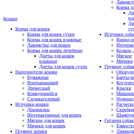
Лакомст
Корма д
Ди
вл
Кошки
Ди
Корма для кошек
су
Корма для кошек сухие
Игрушки соба
Корма для кошек влажные
Винил,р
Лакомства для кошек
Интерак
Корма для кошек лечебные
Кольца,
Диеты для кошек
Мягкие
влажные
Мячики
Диеты для кошек сухие
Груминг соба
Наполнители кошки
Оборудо
Бумажные
Банты,р
Впитывающий
Когтере
Древесный
Краски
Комкующийся
Машинки
Силикагелевый
Ножни
Игрушки кошки
Расческ
Дразнилки
Скребни
Интерактивные для кошек
Шампун
Мягкие для кошек
Гигиена соба
Мячики для кошек
Емкости
Груминг кошки
Ликвида