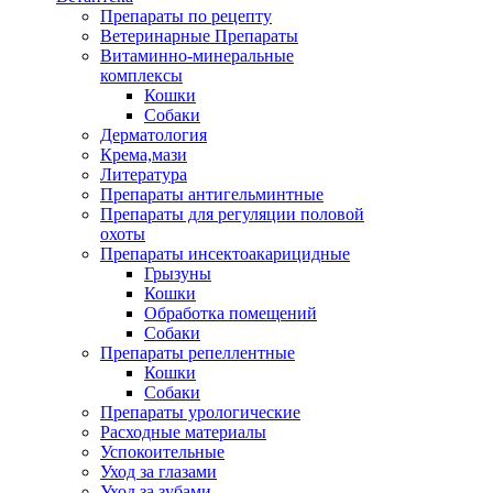
Препараты по рецепту
Ветеринарные Препараты
Витаминно-минеральные
комплексы
Кошки
Собаки
Дерматология
Крема,мази
Литература
Препараты антигельминтные
Препараты для регуляции половой
охоты
Препараты инсектоакарицидные
Грызуны
Кошки
Обработка помещений
Собаки
Препараты репеллентные
Кошки
Собаки
Препараты урологические
Расходные материалы
Успокоительные
Уход за глазами
Уход за зубами