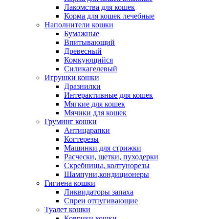
Лакомства для кошек
Корма для кошек лечебные
Наполнители кошки
Бумажные
Впитывающий
Древесный
Комкующийся
Силикагелевый
Игрушки кошки
Дразнилки
Интерактивные для кошек
Мягкие для кошек
Мячики для кошек
Груминг кошки
Антицарапки
Когтерезы
Машинки для стрижки
Расчески, щетки, пуходерки
Скребницы, колтунорезы
Шампуни,кондиционеры
Гигиена кошки
Ликвидаторы запаха
Спреи отпугивающие
Туалет кошки
Коврики кошки