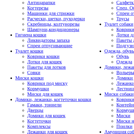
Антицарапки
Салфетк
Когтерезы
Спец. О
Машинки для стрижки
Спреи о
Расчески, щетки, пуходерки
Трусы
Скребницы, колтунорезы
Туалет собаки
Шампуни,кондиционеры
Коврик
Гигиена кошки
Лотки д
Ликвидаторы запаха
Пакеты 
Спреи отпугивающие
Подгузн
Туалет кошки
Одежда, обувь
Коврики кошки
Обувь
Лотки для кошек
Одежда
Пакеты для лотков
Домики, лежа
Совки
Вольеры
Миски кошки
Домики 
Коврики под миску
Лежанки
Кормушки
Лестни
Миски для кошек
Миски собаки
Домики, лежанки, когтеточки кошки
Коврики
Гамаки, тоннели
Контей
Дверцы
Кормуш
Домики для кошек
Миски
Когтеточки
Миски н
Комплексы
Поилки
Лежанки для кошек
Амуниция со