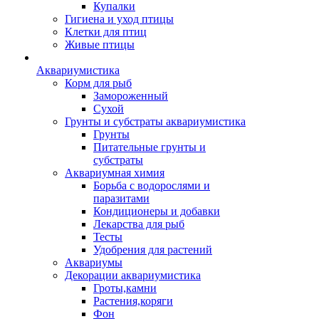
Купалки
Гигиена и уход птицы
Клетки для птиц
Живые птицы
Аквариумистика
Корм для рыб
Замороженный
Сухой
Грунты и субстраты аквариумистика
Грунты
Питательные грунты и
субстраты
Аквариумная химия
Борьба с водорослями и
паразитами
Кондиционеры и добавки
Лекарства для рыб
Тесты
Удобрения для растений
Аквариумы
Декорации аквариумистика
Гроты,камни
Растения,коряги
Фон