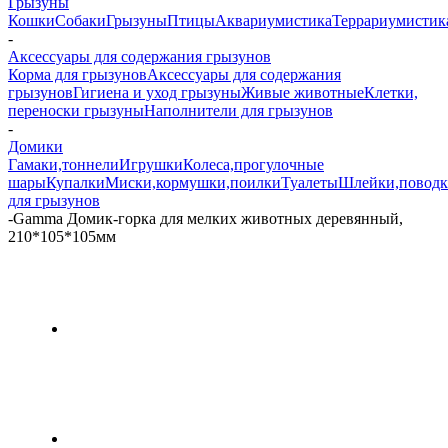
Грызуны
Кошки
Собаки
Грызуны
Птицы
Аквариумистика
Террариумистик
-
Аксессуары для содержания грызунов
Корма для грызунов
Аксессуары для содержания
грызунов
Гигиена и уход грызуны
Живые животные
Клетки,
переноски грызуны
Наполнители для грызунов
-
Домики
Гамаки,тоннели
Игрушки
Колеса,прогулочные
шары
Купалки
Миски,кормушки,поилки
Туалеты
Шлейки,повод
для грызунов
-
Gamma Домик-горка для мелких животных деревянный,
210*105*105мм