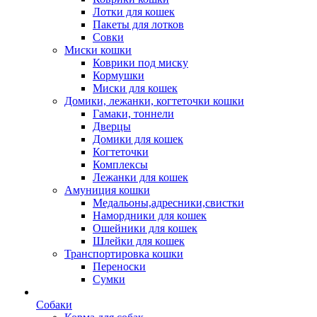
Лотки для кошек
Пакеты для лотков
Совки
Миски кошки
Коврики под миску
Кормушки
Миски для кошек
Домики, лежанки, когтеточки кошки
Гамаки, тоннели
Дверцы
Домики для кошек
Когтеточки
Комплексы
Лежанки для кошек
Амуниция кошки
Медальоны,адресники,свистки
Намордники для кошек
Ошейники для кошек
Шлейки для кошек
Транспортировка кошки
Переноски
Сумки
Собаки