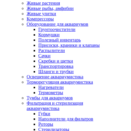
Живые растения
Живые рыбы, амфибии
Живые улитки
Компрессоры
Оборудование для аквариумов
Грунтоочистители
Кормушки
Полезный инвентарь
Присоски, краники и клапаны
Распылители
Сачки
Скребки и щетки
Транспортировка
Шланги и трубки
Освещение аквариумистика
Терморегуляция аквариумистика
Нагреватели
Термометры
Тумбы для аквариумов
Фильтрация и стерилизация
аквариумистика
Губки
Наполнители для фильтров
Роторы
Стерилизаторы