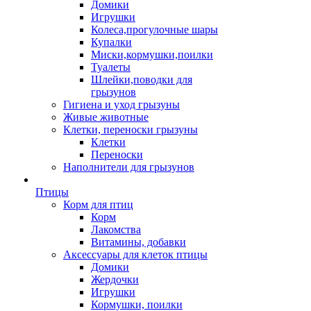
Домики
Игрушки
Колеса,прогулочные шары
Купалки
Миски,кормушки,поилки
Туалеты
Шлейки,поводки для
грызунов
Гигиена и уход грызуны
Живые животные
Клетки, переноски грызуны
Клетки
Переноски
Наполнители для грызунов
Птицы
Корм для птиц
Корм
Лакомства
Витамины, добавки
Аксессуары для клеток птицы
Домики
Жердочки
Игрушки
Кормушки, поилки