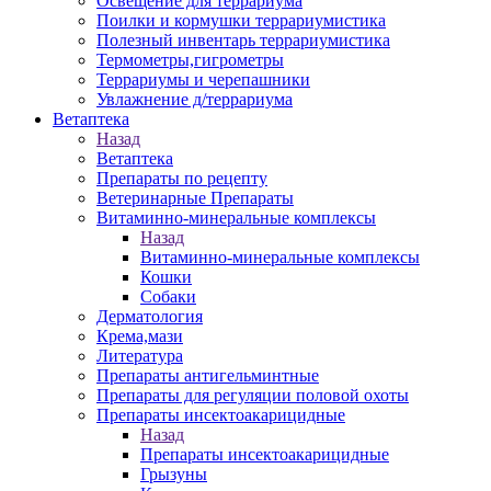
Освещение для террариума
Поилки и кормушки террариумистика
Полезный инвентарь террариумистика
Термометры,гигрометры
Террариумы и черепашники
Увлажнение д/террариума
Ветаптека
Назад
Ветаптека
Препараты по рецепту
Ветеринарные Препараты
Витаминно-минеральные комплексы
Назад
Витаминно-минеральные комплексы
Кошки
Собаки
Дерматология
Крема,мази
Литература
Препараты антигельминтные
Препараты для регуляции половой охоты
Препараты инсектоакарицидные
Назад
Препараты инсектоакарицидные
Грызуны