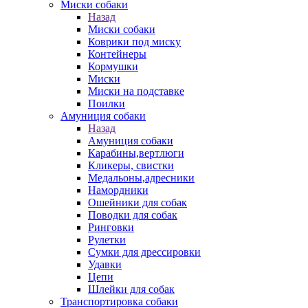
Миски собаки
Назад
Миски собаки
Коврики под миску
Контейнеры
Кормушки
Миски
Миски на подставке
Поилки
Амуниция собаки
Назад
Амуниция собаки
Карабины,вертлюги
Кликеры, свистки
Медальоны,адресники
Намордники
Ошейники для собак
Поводки для собак
Ринговки
Рулетки
Сумки для дрессировки
Удавки
Цепи
Шлейки для собак
Транспортировка собаки