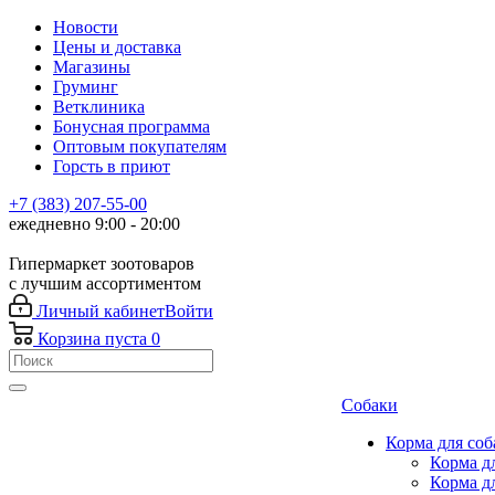
Новости
Цены и доставка
Магазины
Груминг
Ветклиника
Бонусная программа
Оптовым покупателям
Горсть в приют
+7 (383) 207-55-00
ежедневно 9:00 - 20:00
Гипермаркет зоотоваров
с лучшим ассортиментом
Личный кабинет
Войти
Корзина
пуста
0
Собаки
Корма для соб
Корма д
Корма д