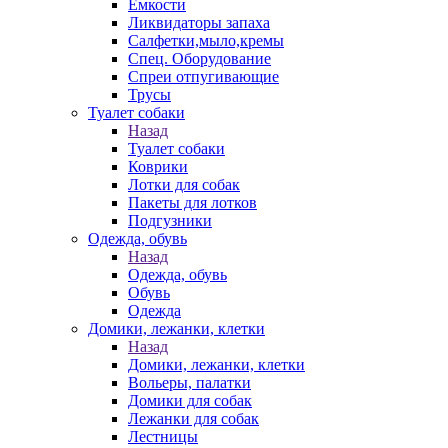
Емкости
Ликвидаторы запаха
Салфетки,мыло,кремы
Спец. Оборудование
Спреи отпугивающие
Трусы
Туалет собаки
Назад
Туалет собаки
Коврики
Лотки для собак
Пакеты для лотков
Подгузники
Одежда, обувь
Назад
Одежда, обувь
Обувь
Одежда
Домики, лежанки, клетки
Назад
Домики, лежанки, клетки
Вольеры, палатки
Домики для собак
Лежанки для собак
Лестницы