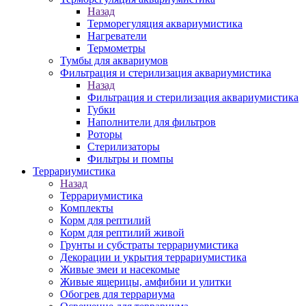
Назад
Терморегуляция аквариумистика
Нагреватели
Термометры
Тумбы для аквариумов
Фильтрация и стерилизация аквариумистика
Назад
Фильтрация и стерилизация аквариумистика
Губки
Наполнители для фильтров
Роторы
Стерилизаторы
Фильтры и помпы
Террариумистика
Назад
Террариумистика
Комплекты
Корм для рептилий
Корм для рептилий живой
Грунты и субстраты террариумистика
Декорации и укрытия террариумистика
Живые змеи и насекомые
Живые ящерицы, амфибии и улитки
Обогрев для террариума