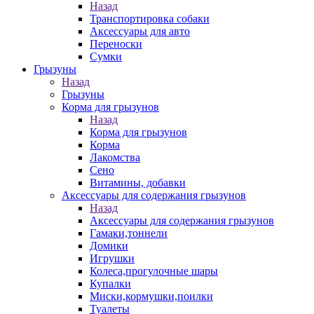
Назад
Транспортировка собаки
Аксессуары для авто
Переноски
Сумки
Грызуны
Назад
Грызуны
Корма для грызунов
Назад
Корма для грызунов
Корма
Лакомства
Сено
Витамины, добавки
Аксессуары для содержания грызунов
Назад
Аксессуары для содержания грызунов
Гамаки,тоннели
Домики
Игрушки
Колеса,прогулочные шары
Купалки
Миски,кормушки,поилки
Туалеты