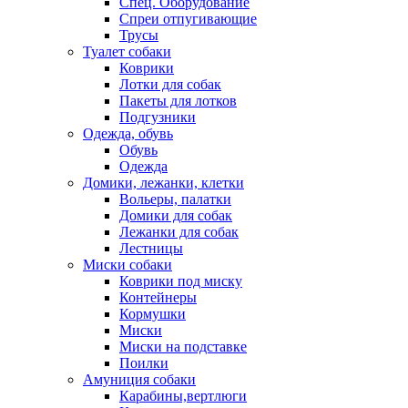
Спец. Оборудование
Спреи отпугивающие
Трусы
Туалет собаки
Коврики
Лотки для собак
Пакеты для лотков
Подгузники
Одежда, обувь
Обувь
Одежда
Домики, лежанки, клетки
Вольеры, палатки
Домики для собак
Лежанки для собак
Лестницы
Миски собаки
Коврики под миску
Контейнеры
Кормушки
Миски
Миски на подставке
Поилки
Амуниция собаки
Карабины,вертлюги