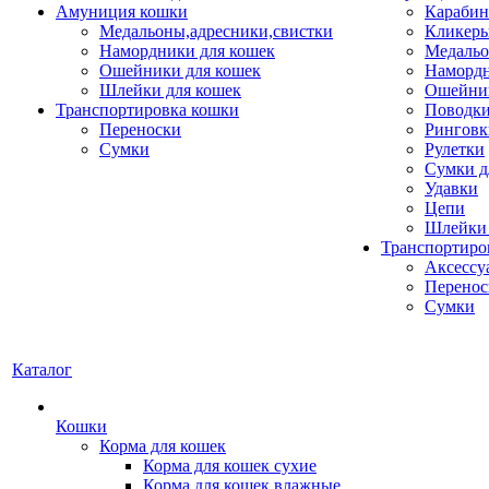
Амуниция кошки
Карабин
Медальоны,адресники,свистки
Кликеры
Намордники для кошек
Медальо
Ошейники для кошек
Наморд
Шлейки для кошек
Ошейник
Транспортировка кошки
Поводки
Переноски
Ринговк
Сумки
Рулетки
Сумки д
Удавки
Цепи
Шлейки 
Транспортиро
Аксессу
Перенос
Сумки
Каталог
Кошки
Корма для кошек
Корма для кошек сухие
Корма для кошек влажные