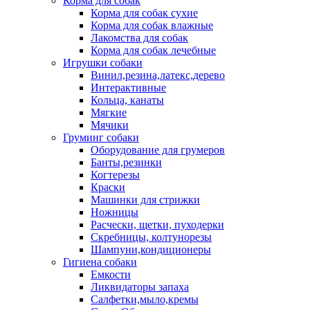
Корма для собак
Корма для собак сухие
Корма для собак влажные
Лакомства для собак
Корма для собак лечебные
Игрушки собаки
Винил,резина,латекс,дерево
Интерактивные
Кольца, канаты
Мягкие
Мячики
Груминг собаки
Оборудование для грумеров
Банты,резинки
Когтерезы
Краски
Машинки для стрижки
Ножницы
Расчески, щетки, пуходерки
Скребницы, колтунорезы
Шампуни,кондиционеры
Гигиена собаки
Емкости
Ликвидаторы запаха
Салфетки,мыло,кремы