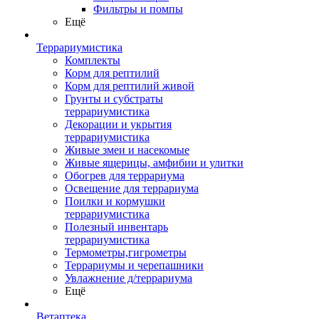
Фильтры и помпы
Ещё
Террариумистика
Комплекты
Корм для рептилий
Корм для рептилий живой
Грунты и субстраты
террариумистика
Декорации и укрытия
террариумистика
Живые змеи и насекомые
Живые ящерицы, амфибии и улитки
Обогрев для террариума
Освещение для террариума
Поилки и кормушки
террариумистика
Полезный инвентарь
террариумистика
Термометры,гигрометры
Террариумы и черепашники
Увлажнение д/террариума
Ещё
Ветаптека