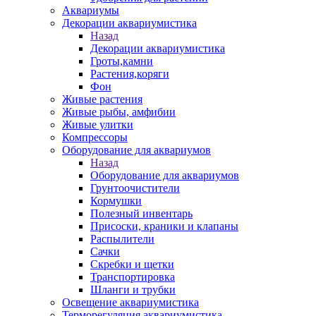
Аквариумы
Декорации аквариумистика
Назад
Декорации аквариумистика
Гроты,камни
Растения,коряги
Фон
Живые растения
Живые рыбы, амфибии
Живые улитки
Компрессоры
Оборудование для аквариумов
Назад
Оборудование для аквариумов
Грунтоочистители
Кормушки
Полезный инвентарь
Присоски, краники и клапаны
Распылители
Сачки
Скребки и щетки
Транспортировка
Шланги и трубки
Освещение аквариумистика
Терморегуляция аквариумистика