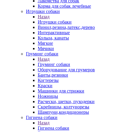
Лакомства для собак
Корма для собак лечебные
Игрушки собаки
Назад
Игрушки собаки
Винил,резина,латекс,дерево
Интерактивные
Кольца, канаты
Мягкие
Мячики
Груминг собаки
Назад
Груминг собаки
Оборудование для грумеров
Банты,резинки
Когтерезы
Краски
Машинки для стрижки
Ножницы
Расчески, щетки, пуходерки
Скребницы, колтунорезы
Шампуни,кондиционеры
Гигиена собаки
Назад
Гигиена собаки