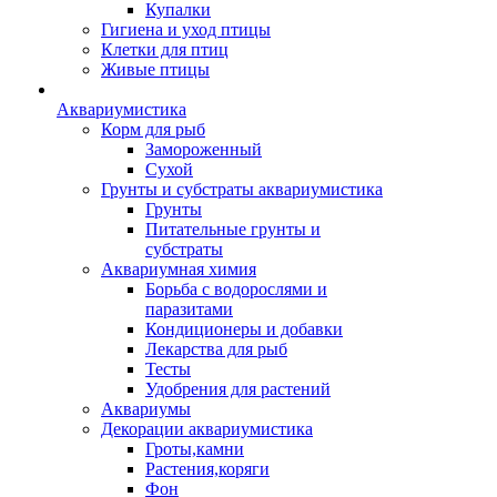
Купалки
Гигиена и уход птицы
Клетки для птиц
Живые птицы
Аквариумистика
Корм для рыб
Замороженный
Сухой
Грунты и субстраты аквариумистика
Грунты
Питательные грунты и
субстраты
Аквариумная химия
Борьба с водорослями и
паразитами
Кондиционеры и добавки
Лекарства для рыб
Тесты
Удобрения для растений
Аквариумы
Декорации аквариумистика
Гроты,камни
Растения,коряги
Фон