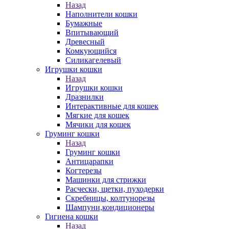
Назад
Наполнители кошки
Бумажные
Впитывающий
Древесный
Комкующийся
Силикагелевый
Игрушки кошки
Назад
Игрушки кошки
Дразнилки
Интерактивные для кошек
Мягкие для кошек
Мячики для кошек
Груминг кошки
Назад
Груминг кошки
Антицарапки
Когтерезы
Машинки для стрижки
Расчески, щетки, пуходерки
Скребницы, колтунорезы
Шампуни,кондиционеры
Гигиена кошки
Назад