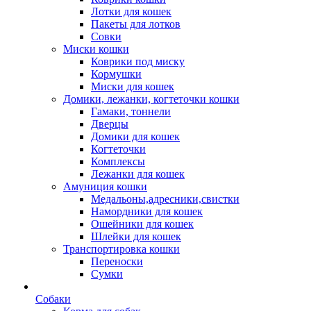
Лотки для кошек
Пакеты для лотков
Совки
Миски кошки
Коврики под миску
Кормушки
Миски для кошек
Домики, лежанки, когтеточки кошки
Гамаки, тоннели
Дверцы
Домики для кошек
Когтеточки
Комплексы
Лежанки для кошек
Амуниция кошки
Медальоны,адресники,свистки
Намордники для кошек
Ошейники для кошек
Шлейки для кошек
Транспортировка кошки
Переноски
Сумки
Собаки