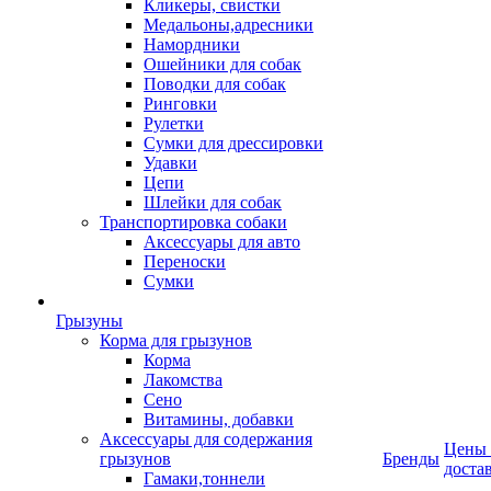
Кликеры, свистки
Медальоны,адресники
Намордники
Ошейники для собак
Поводки для собак
Ринговки
Рулетки
Сумки для дрессировки
Удавки
Цепи
Шлейки для собак
Транспортировка собаки
Аксессуары для авто
Переноски
Сумки
Грызуны
Корма для грызунов
Корма
Лакомства
Сено
Витамины, добавки
Аксессуары для содержания
Цены
грызунов
Бренды
доста
Гамаки,тоннели