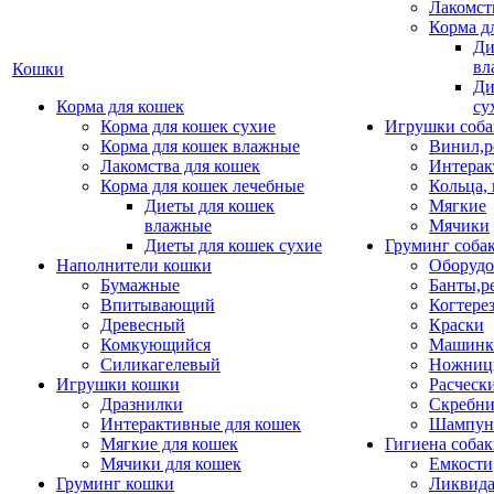
Лакомст
Корма д
Ди
вл
Кошки
Ди
Корма для кошек
су
Корма для кошек сухие
Игрушки соба
Корма для кошек влажные
Винил,р
Лакомства для кошек
Интерак
Корма для кошек лечебные
Кольца,
Диеты для кошек
Мягкие
влажные
Мячики
Диеты для кошек сухие
Груминг соба
Наполнители кошки
Оборудо
Бумажные
Банты,р
Впитывающий
Когтере
Древесный
Краски
Комкующийся
Машинки
Силикагелевый
Ножни
Игрушки кошки
Расческ
Дразнилки
Скребни
Интерактивные для кошек
Шампун
Мягкие для кошек
Гигиена соба
Мячики для кошек
Емкости
Груминг кошки
Ликвида