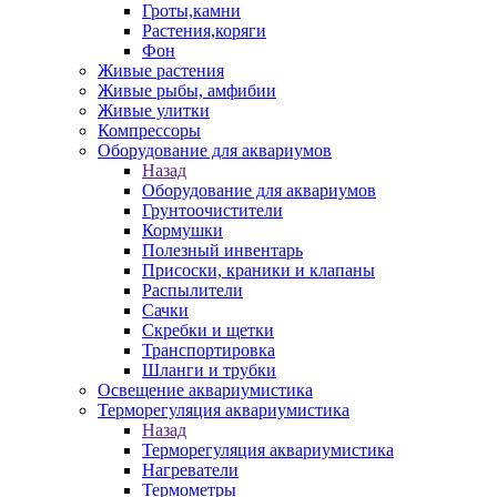
Гроты,камни
Растения,коряги
Фон
Живые растения
Живые рыбы, амфибии
Живые улитки
Компрессоры
Оборудование для аквариумов
Назад
Оборудование для аквариумов
Грунтоочистители
Кормушки
Полезный инвентарь
Присоски, краники и клапаны
Распылители
Сачки
Скребки и щетки
Транспортировка
Шланги и трубки
Освещение аквариумистика
Терморегуляция аквариумистика
Назад
Терморегуляция аквариумистика
Нагреватели
Термометры