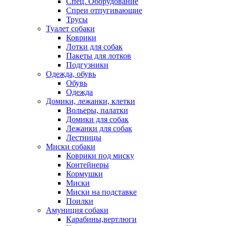
Спец. Оборудование
Спреи отпугивающие
Трусы
Туалет собаки
Коврики
Лотки для собак
Пакеты для лотков
Подгузники
Одежда, обувь
Обувь
Одежда
Домики, лежанки, клетки
Вольеры, палатки
Домики для собак
Лежанки для собак
Лестницы
Миски собаки
Коврики под миску
Контейнеры
Кормушки
Миски
Миски на подставке
Поилки
Амуниция собаки
Карабины,вертлюги