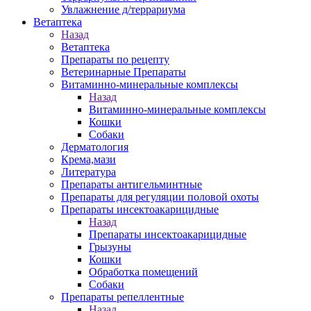
Увлажнение д/террариума
Ветаптека
Назад
Ветаптека
Препараты по рецепту
Ветеринарные Препараты
Витаминно-минеральные комплексы
Назад
Витаминно-минеральные комплексы
Кошки
Собаки
Дерматология
Крема,мази
Литература
Препараты антигельминтные
Препараты для регуляции половой охоты
Препараты инсектоакарицидные
Назад
Препараты инсектоакарицидные
Грызуны
Кошки
Обработка помещений
Собаки
Препараты репеллентные
Назад