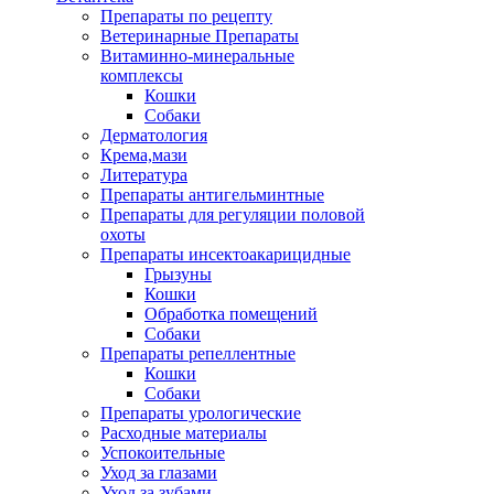
Препараты по рецепту
Ветеринарные Препараты
Витаминно-минеральные
комплексы
Кошки
Собаки
Дерматология
Крема,мази
Литература
Препараты антигельминтные
Препараты для регуляции половой
охоты
Препараты инсектоакарицидные
Грызуны
Кошки
Обработка помещений
Собаки
Препараты репеллентные
Кошки
Собаки
Препараты урологические
Расходные материалы
Успокоительные
Уход за глазами
Уход за зубами