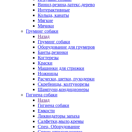
Винил,резина,латекс,дерево
Интерактивные
Кольца, канаты
Мягкие
Мячики
Груминг собаки
Назад
Груминг собаки
Оборудование для грумеров
Банты,резинки
Когтерезы
Краски
Машинки для стрижки
Ножницы
Расчески, щетки, пуходерки
Скребницы, колтунорезы
Шампуни,кондиционеры
Гигиена собаки
Назад
Гигиена собаки
Емкости
Ликвидаторы запаха
Салфетки,мыло,кремы
Спец. Оборудование
Спреи отпугивающие