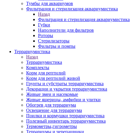
Тумбы для аквариумов
Фильтрация и стерилизация аквариумистика
Назад
Фильтрация и стерилизация аквариумистика
Губки
Наполнители для фильтров
Роторы
Стерилизаторы
Фильтры и помпы
Террариумистика
Назад
Террариумистика
Комплекты
Корм для рептилий
Корм для рептилий живой
Грунты и субстраты террариумистика
Декорации и укрытия террариумистика
Живые змеи и насекомые
Живые ящерицы, амфибии и улитки
Обогрев для террариума
Освещение для террариума
Поилки и кормушки террариумистика
Полезный инвентарь террариумистика
Термометры,гигрометры
Террариумы и черепашники