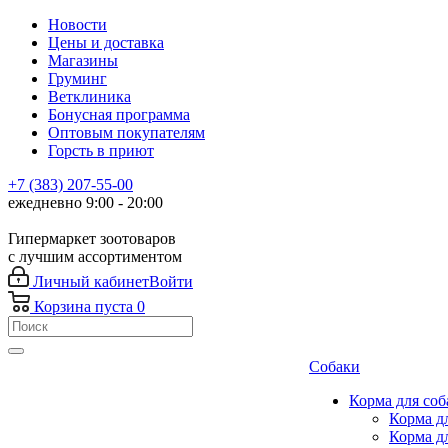
Новости
Цены и доставка
Магазины
Груминг
Ветклиника
Бонусная программа
Оптовым покупателям
Горсть в приют
+7 (383) 207-55-00
ежедневно 9:00 - 20:00
Гипермаркет зоотоваров
с лучшим ассортиментом
Личный кабинет
Войти
Корзина
пуста
0
Собаки
Корма для соб
Корма д
Корма д