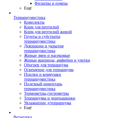
Фильтры и помпы
Ещё
Террариумистика
Комплекты
Корм для рептилий
Корм для рептилий живой
Грунты и субстраты
террариумистика
Декорации и укрытия
террариумистика
Живые змеи и насекомые
Живые ящерицы, амфибии и улитки
Обогрев для террариума
Освещение для террариума
Поилки и кормушки
террариумистика
Полезный инвентарь
террариумистика
Термометры,гигрометры
Террариумы и черепашники
Увлажнение д/террариума
Ещё
Ветаптека