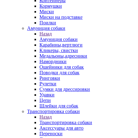
Контейнеры
Кормушки
Миски
Миски на подставке
Поилки
Амуниция собаки
Назад
Амуниция собаки
Карабины,вертлюги
Кликеры, свистки
Медальоны,адресники
Намордники
Ошейники для собак
Поводки для собак
Ринговки
Рулетки
Сумки для дрессировки
Удавки
Цепи
Шлейки для собак
Транспортировка собаки
Назад
Транспортировка собаки
Аксессуары для авто
Переноски