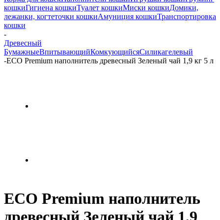
кошки
Гигиена кошки
Туалет кошки
Миски кошки
Домики,
лежанки, когтеточки кошки
Амуниция кошки
Транспортировка
кошки
-
Древесный
Бумажные
Впитывающий
Комкующийся
Силикагелевый
-
ECO Premium наполнитель древесный Зеленый чай 1,9 кг 5 л
ECO Premium наполнитель
древесный Зеленый чай 1,9