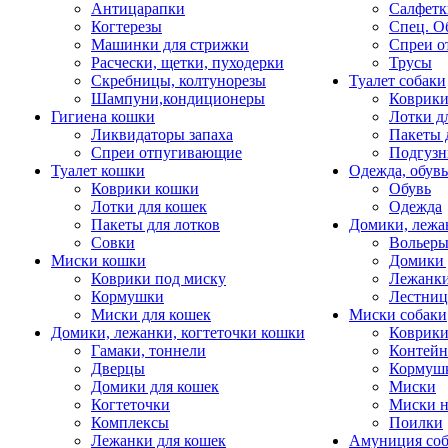
Антицарапки
Салфетк
Когтерезы
Спец. О
Машинки для стрижки
Спреи о
Расчески, щетки, пуходерки
Трусы
Скребницы, колтунорезы
Туалет собаки
Шампуни,кондиционеры
Коврик
Гигиена кошки
Лотки д
Ликвидаторы запаха
Пакеты 
Спреи отпугивающие
Подгузн
Туалет кошки
Одежда, обувь
Коврики кошки
Обувь
Лотки для кошек
Одежда
Пакеты для лотков
Домики, лежа
Совки
Вольеры
Миски кошки
Домики 
Коврики под миску
Лежанки
Кормушки
Лестни
Миски для кошек
Миски собаки
Домики, лежанки, когтеточки кошки
Коврики
Гамаки, тоннели
Контей
Дверцы
Кормуш
Домики для кошек
Миски
Когтеточки
Миски н
Комплексы
Поилки
Лежанки для кошек
Амуниция со