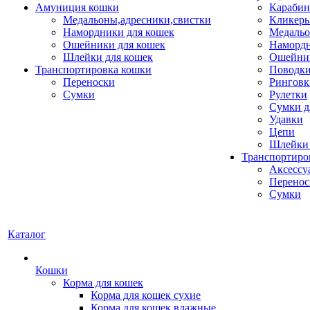
Амуниция кошки
Карабин
Медальоны,адресники,свистки
Кликеры
Намордники для кошек
Медальо
Ошейники для кошек
Наморд
Шлейки для кошек
Ошейник
Транспортировка кошки
Поводки
Переноски
Ринговк
Сумки
Рулетки
Сумки д
Удавки
Цепи
Шлейки 
Транспортиро
Аксессу
Перенос
Сумки
Каталог
Кошки
Корма для кошек
Корма для кошек сухие
Корма для кошек влажные