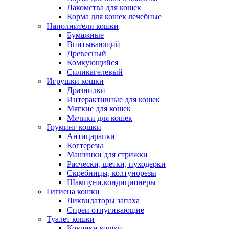
Лакомства для кошек
Корма для кошек лечебные
Наполнители кошки
Бумажные
Впитывающий
Древесный
Комкующийся
Силикагелевый
Игрушки кошки
Дразнилки
Интерактивные для кошек
Мягкие для кошек
Мячики для кошек
Груминг кошки
Антицарапки
Когтерезы
Машинки для стрижки
Расчески, щетки, пуходерки
Скребницы, колтунорезы
Шампуни,кондиционеры
Гигиена кошки
Ликвидаторы запаха
Спреи отпугивающие
Туалет кошки
Коврики кошки