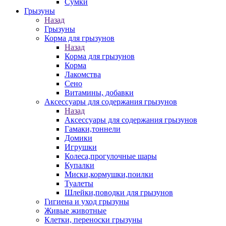
Сумки
Грызуны
Назад
Грызуны
Корма для грызунов
Назад
Корма для грызунов
Корма
Лакомства
Сено
Витамины, добавки
Аксессуары для содержания грызунов
Назад
Аксессуары для содержания грызунов
Гамаки,тоннели
Домики
Игрушки
Колеса,прогулочные шары
Купалки
Миски,кормушки,поилки
Туалеты
Шлейки,поводки для грызунов
Гигиена и уход грызуны
Живые животные
Клетки, переноски грызуны