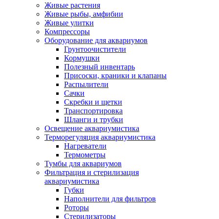
Живые растения
Живые рыбы, амфибии
Живые улитки
Компрессоры
Оборудование для аквариумов
Грунтоочистители
Кормушки
Полезный инвентарь
Присоски, краники и клапаны
Распылители
Сачки
Скребки и щетки
Транспортировка
Шланги и трубки
Освещение аквариумистика
Терморегуляция аквариумистика
Нагреватели
Термометры
Тумбы для аквариумов
Фильтрация и стерилизация
аквариумистика
Губки
Наполнители для фильтров
Роторы
Стерилизаторы