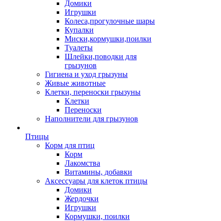
Домики
Игрушки
Колеса,прогулочные шары
Купалки
Миски,кормушки,поилки
Туалеты
Шлейки,поводки для
грызунов
Гигиена и уход грызуны
Живые животные
Клетки, переноски грызуны
Клетки
Переноски
Наполнители для грызунов
Птицы
Корм для птиц
Корм
Лакомства
Витамины, добавки
Аксессуары для клеток птицы
Домики
Жердочки
Игрушки
Кормушки, поилки