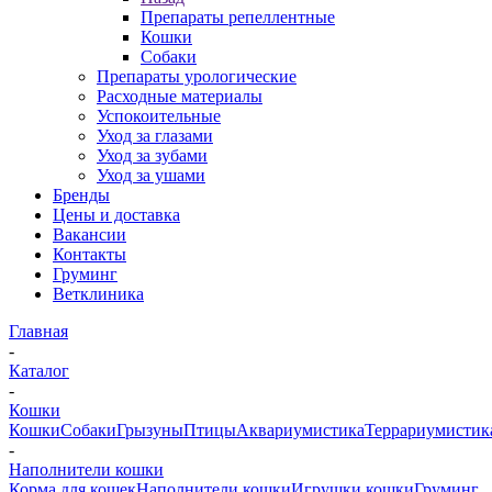
Препараты репеллентные
Кошки
Собаки
Препараты урологические
Расходные материалы
Успокоительные
Уход за глазами
Уход за зубами
Уход за ушами
Бренды
Цены и доставка
Вакансии
Контакты
Груминг
Ветклиника
Главная
-
Каталог
-
Кошки
Кошки
Собаки
Грызуны
Птицы
Аквариумистика
Террариумистик
-
Наполнители кошки
Корма для кошек
Наполнители кошки
Игрушки кошки
Груминг