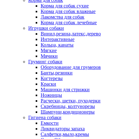
Корма для собак
Корма для собак сухие
Корма для собак влажные
Лакомства для собак
Корма для собак лечебные
Игрушки собаки
Винил,резина,латекс,дерево
Интерактивные
Кольца, канаты
Мягкие
Мячики
Груминг собаки
Оборудование для грумеров
Банты,резинки
Когтерезы
Краски
Машинки для стрижки
Ножницы
Расчески, щетки, пуходерки
Скребницы, колтунорезы
Шампуни,кондиционеры
Гигиена собаки
Емкости
Ликвидаторы запаха
Салфетки,мыло,кремы