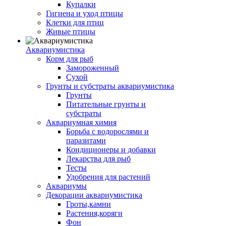
Купалки
Гигиена и уход птицы
Клетки для птиц
Живые птицы
Аквариумистика
Корм для рыб
Замороженный
Сухой
Грунты и субстраты аквариумистика
Грунты
Питательные грунты и
субстраты
Аквариумная химия
Борьба с водорослями и
паразитами
Кондиционеры и добавки
Лекарства для рыб
Тесты
Удобрения для растений
Аквариумы
Декорации аквариумистика
Гроты,камни
Растения,коряги
Фон