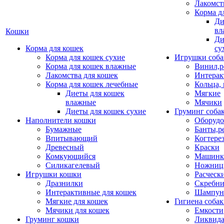
Лакомст
Корма д
Ди
вл
Кошки
Ди
Корма для кошек
су
Корма для кошек сухие
Игрушки соба
Корма для кошек влажные
Винил,р
Лакомства для кошек
Интерак
Корма для кошек лечебные
Кольца,
Диеты для кошек
Мягкие
влажные
Мячики
Диеты для кошек сухие
Груминг соба
Наполнители кошки
Оборудо
Бумажные
Банты,р
Впитывающий
Когтере
Древесный
Краски
Комкующийся
Машинки
Силикагелевый
Ножни
Игрушки кошки
Расческ
Дразнилки
Скребни
Интерактивные для кошек
Шампун
Мягкие для кошек
Гигиена соба
Мячики для кошек
Емкости
Груминг кошки
Ликвида