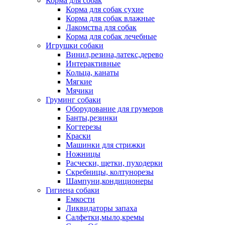
Корма для собак
Корма для собак сухие
Корма для собак влажные
Лакомства для собак
Корма для собак лечебные
Игрушки собаки
Винил,резина,латекс,дерево
Интерактивные
Кольца, канаты
Мягкие
Мячики
Груминг собаки
Оборудование для грумеров
Банты,резинки
Когтерезы
Краски
Машинки для стрижки
Ножницы
Расчески, щетки, пуходерки
Скребницы, колтунорезы
Шампуни,кондиционеры
Гигиена собаки
Емкости
Ликвидаторы запаха
Салфетки,мыло,кремы