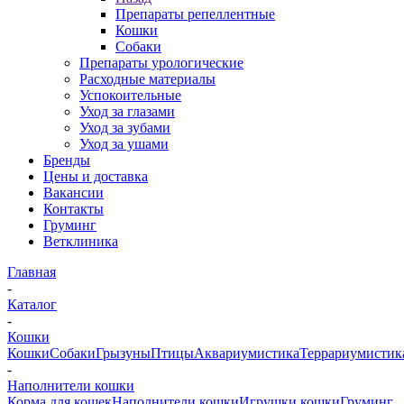
Препараты репеллентные
Кошки
Собаки
Препараты урологические
Расходные материалы
Успокоительные
Уход за глазами
Уход за зубами
Уход за ушами
Бренды
Цены и доставка
Вакансии
Контакты
Груминг
Ветклиника
Главная
-
Каталог
-
Кошки
Кошки
Собаки
Грызуны
Птицы
Аквариумистика
Террариумистик
-
Наполнители кошки
Корма для кошек
Наполнители кошки
Игрушки кошки
Груминг