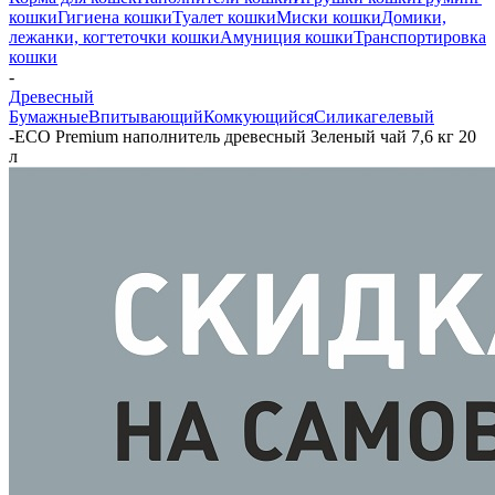
кошки
Гигиена кошки
Туалет кошки
Миски кошки
Домики,
лежанки, когтеточки кошки
Амуниция кошки
Транспортировка
кошки
-
Древесный
Бумажные
Впитывающий
Комкующийся
Силикагелевый
-
ECO Premium наполнитель древесный Зеленый чай 7,6 кг 20
л