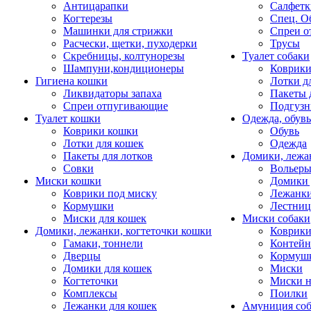
Антицарапки
Салфетк
Когтерезы
Спец. О
Машинки для стрижки
Спреи о
Расчески, щетки, пуходерки
Трусы
Скребницы, колтунорезы
Туалет собаки
Шампуни,кондиционеры
Коврик
Гигиена кошки
Лотки д
Ликвидаторы запаха
Пакеты 
Спреи отпугивающие
Подгузн
Туалет кошки
Одежда, обувь
Коврики кошки
Обувь
Лотки для кошек
Одежда
Пакеты для лотков
Домики, лежа
Совки
Вольеры
Миски кошки
Домики 
Коврики под миску
Лежанки
Кормушки
Лестни
Миски для кошек
Миски собаки
Домики, лежанки, когтеточки кошки
Коврики
Гамаки, тоннели
Контей
Дверцы
Кормуш
Домики для кошек
Миски
Когтеточки
Миски н
Комплексы
Поилки
Лежанки для кошек
Амуниция со