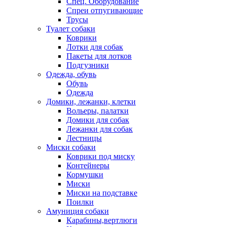
Спец. Оборудование
Спреи отпугивающие
Трусы
Туалет собаки
Коврики
Лотки для собак
Пакеты для лотков
Подгузники
Одежда, обувь
Обувь
Одежда
Домики, лежанки, клетки
Вольеры, палатки
Домики для собак
Лежанки для собак
Лестницы
Миски собаки
Коврики под миску
Контейнеры
Кормушки
Миски
Миски на подставке
Поилки
Амуниция собаки
Карабины,вертлюги