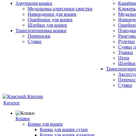
Амуниция кошки
Карабин
Медальоны,адресники,свистки
Кликеры
Намордники для кошек
Медальо
Ошейники для кошек
Наморд
Шлейки для кошек
Ошейник
Транспортировка кошки
Поводки
Переноски
Ринговк
Сумки
Рулетки
Сумки д
Удавки
Цепи
Шлейки 
Транспортиро
Аксессу
Перенос
Сумки
Каталог
Кошки
Корма для кошек
Корма для кошек сухие
Корма для кошек влажные