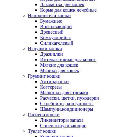
Лакомства для кошек
Корма для кошек лечебные
Наполнители кошки
Бумажные
Впитывающий
Древесный
Комкующийся
Силикагелевый
Игрушки кошки
Дразнилки
Интерактивные для кошек
Мягкие для кошек
Мячики для кошек
Груминг кошки
Антицарапки
Когтерезы
Машинки для стрижки
Расчески, щетки, пуходерки
Скребницы, колтунорезы
Шампуни,кондиционеры
Гигиена кошки
Ликвидаторы запаха
Спреи отпугивающие
Туалет кошки
Коврики кошки