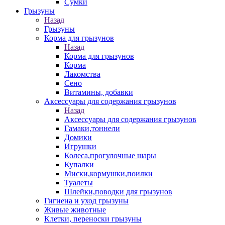
Сумки
Грызуны
Назад
Грызуны
Корма для грызунов
Назад
Корма для грызунов
Корма
Лакомства
Сено
Витамины, добавки
Аксессуары для содержания грызунов
Назад
Аксессуары для содержания грызунов
Гамаки,тоннели
Домики
Игрушки
Колеса,прогулочные шары
Купалки
Миски,кормушки,поилки
Туалеты
Шлейки,поводки для грызунов
Гигиена и уход грызуны
Живые животные
Клетки, переноски грызуны