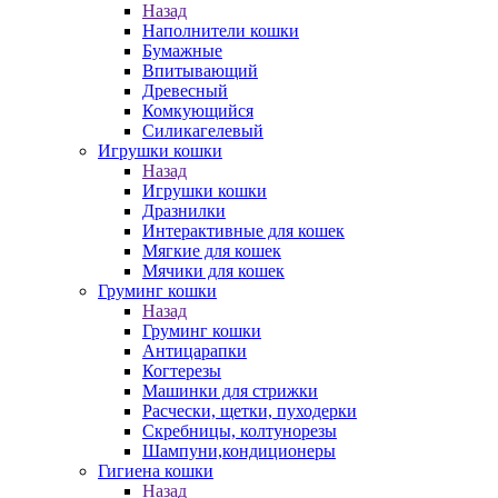
Назад
Наполнители кошки
Бумажные
Впитывающий
Древесный
Комкующийся
Силикагелевый
Игрушки кошки
Назад
Игрушки кошки
Дразнилки
Интерактивные для кошек
Мягкие для кошек
Мячики для кошек
Груминг кошки
Назад
Груминг кошки
Антицарапки
Когтерезы
Машинки для стрижки
Расчески, щетки, пуходерки
Скребницы, колтунорезы
Шампуни,кондиционеры
Гигиена кошки
Назад