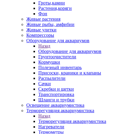
Гроты,камни
Растения,коряги
Фон
Живые растения
Живые рыбы, амфибии
Живые улитки
Компрессоры
Оборудование для аквариумов
Назад
Оборудование для аквариумов
Грунтоочистители
Кормушки
Полезный инвентарь
Присоски, краники и клапаны
Распылители
Сачки
Скребки и щетки
Транспортировка
Шланги и трубки
Освещение аквариумистика
Терморегуляция аквариумистика
Назад
Терморегуляция аквариумистика
Нагреватели
Термометры