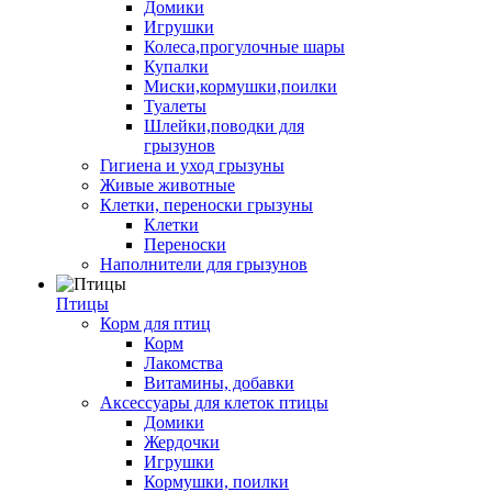
Домики
Игрушки
Колеса,прогулочные шары
Купалки
Миски,кормушки,поилки
Туалеты
Шлейки,поводки для
грызунов
Гигиена и уход грызуны
Живые животные
Клетки, переноски грызуны
Клетки
Переноски
Наполнители для грызунов
Птицы
Корм для птиц
Корм
Лакомства
Витамины, добавки
Аксессуары для клеток птицы
Домики
Жердочки
Игрушки
Кормушки, поилки