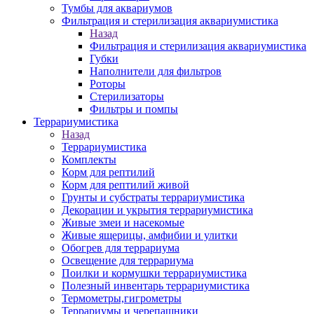
Тумбы для аквариумов
Фильтрация и стерилизация аквариумистика
Назад
Фильтрация и стерилизация аквариумистика
Губки
Наполнители для фильтров
Роторы
Стерилизаторы
Фильтры и помпы
Террариумистика
Назад
Террариумистика
Комплекты
Корм для рептилий
Корм для рептилий живой
Грунты и субстраты террариумистика
Декорации и укрытия террариумистика
Живые змеи и насекомые
Живые ящерицы, амфибии и улитки
Обогрев для террариума
Освещение для террариума
Поилки и кормушки террариумистика
Полезный инвентарь террариумистика
Термометры,гигрометры
Террариумы и черепашники