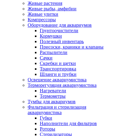
Живые растения
Живые рыбы, амфибии
Живые улитки
Компрессоры
Оборудование для аквариумов
Грунтоочистители
Кормушки
Полезный инвентарь
Присоски, краники и клапаны
Распылители
Сачки
Скребки и щетки
Транспортировка
Шланги и трубки
Освещение аквариумистика
Терморегуляция аквариумистика
Нагреватели
Термометры
Тумбы для аквариумов
Фильтрация и стерилизация
аквариумистика
Губки
Наполнители для фильтров
Роторы
Стерилизаторы