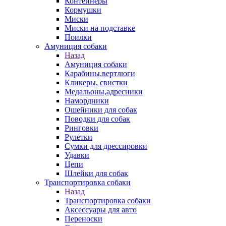
Контейнеры
Кормушки
Миски
Миски на подставке
Поилки
Амуниция собаки
Назад
Амуниция собаки
Карабины,вертлюги
Кликеры, свистки
Медальоны,адресники
Намордники
Ошейники для собак
Поводки для собак
Ринговки
Рулетки
Сумки для дрессировки
Удавки
Цепи
Шлейки для собак
Транспортировка собаки
Назад
Транспортировка собаки
Аксессуары для авто
Переноски