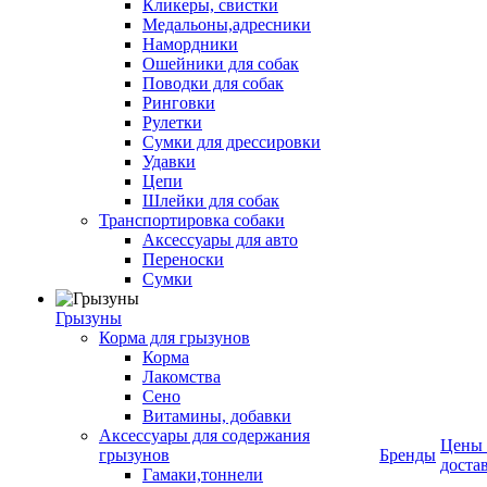
Кликеры, свистки
Медальоны,адресники
Намордники
Ошейники для собак
Поводки для собак
Ринговки
Рулетки
Сумки для дрессировки
Удавки
Цепи
Шлейки для собак
Транспортировка собаки
Аксессуары для авто
Переноски
Сумки
Грызуны
Корма для грызунов
Корма
Лакомства
Сено
Витамины, добавки
Аксессуары для содержания
Цены
грызунов
Бренды
доста
Гамаки,тоннели