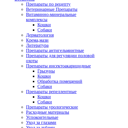
Препараты по рецепту
Ветеринарные Препараты
Витаминно-минеральные
комплексы
Кошки
Собаки
Дерматология
Крема,мази
Литература
Препараты антигельминтные
Препараты для регуляции половой
охоты
Препараты инсектоакарицидные
Грызуны
Кошки
Обработка помещений
Собаки
Препараты репеллентные
Кошки
Собаки
Препараты урологические
Расходные материалы
Успокоительные
Уход за глазами
Уход за зубами