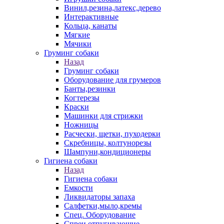
Винил,резина,латекс,дерево
Интерактивные
Кольца, канаты
Мягкие
Мячики
Груминг собаки
Назад
Груминг собаки
Оборудование для грумеров
Банты,резинки
Когтерезы
Краски
Машинки для стрижки
Ножницы
Расчески, щетки, пуходерки
Скребницы, колтунорезы
Шампуни,кондиционеры
Гигиена собаки
Назад
Гигиена собаки
Емкости
Ликвидаторы запаха
Салфетки,мыло,кремы
Спец. Оборудование
Спреи отпугивающие