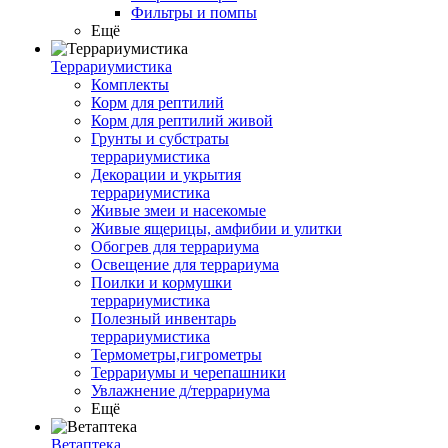
Фильтры и помпы
Ещё
Террариумистика
Комплекты
Корм для рептилий
Корм для рептилий живой
Грунты и субстраты
террариумистика
Декорации и укрытия
террариумистика
Живые змеи и насекомые
Живые ящерицы, амфибии и улитки
Обогрев для террариума
Освещение для террариума
Поилки и кормушки
террариумистика
Полезный инвентарь
террариумистика
Термометры,гигрометры
Террариумы и черепашники
Увлажнение д/террариума
Ещё
Ветаптека