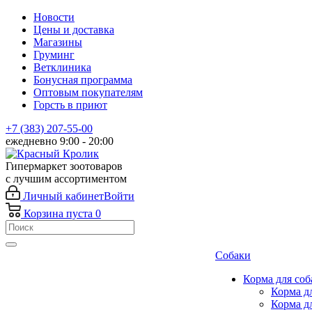
Новости
Цены и доставка
Магазины
Груминг
Ветклиника
Бонусная программа
Оптовым покупателям
Горсть в приют
+7 (383) 207-55-00
ежедневно 9:00 - 20:00
Гипермаркет зоотоваров
с лучшим ассортиментом
Личный кабинет
Войти
Корзина
пуста
0
Собаки
Корма для соб
Корма д
Корма д