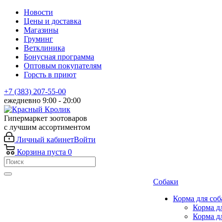
Новости
Цены и доставка
Магазины
Груминг
Ветклиника
Бонусная программа
Оптовым покупателям
Горсть в приют
+7 (383) 207-55-00
ежедневно 9:00 - 20:00
Гипермаркет зоотоваров
с лучшим ассортиментом
Личный кабинет
Войти
Корзина
пуста
0
Собаки
Корма для соб
Корма д
Корма д