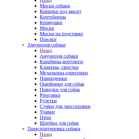
Назад
Миски собаки
Коврики под миску
Контейнеры
Кормушки
Миски
Миски на подставке
Поилки
Амуниция собаки
Назад
Амуниция собаки
Карабины,вертлюги
Кликеры, свистки
Медальоны,адресники
Намордники
Ошейники для собак
Поводки для собак
Ринговки
Рулетки
Сумки для дрессировки
Удавки
Цепи
Шлейки для собак
Транспортировка собаки
Назад