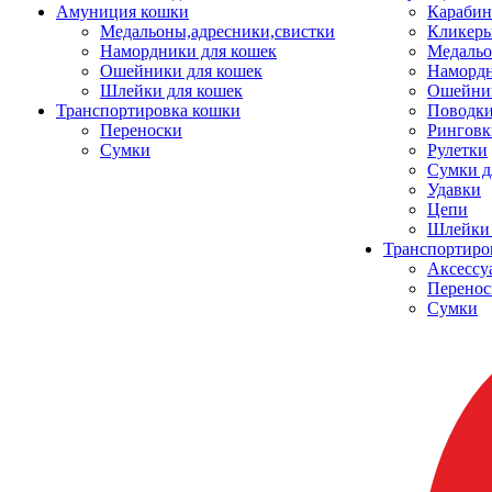
Амуниция кошки
Карабин
Медальоны,адресники,свистки
Кликеры
Намордники для кошек
Медальо
Ошейники для кошек
Наморд
Шлейки для кошек
Ошейник
Транспортировка кошки
Поводки
Переноски
Ринговк
Сумки
Рулетки
Сумки д
Удавки
Цепи
Шлейки 
Транспортиро
Аксессу
Перенос
Сумки