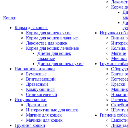
Лакомст
Корма д
Ди
вл
Кошки
Ди
Корма для кошек
су
Корма для кошек сухие
Игрушки соба
Корма для кошек влажные
Винил,р
Лакомства для кошек
Интерак
Корма для кошек лечебные
Кольца,
Диеты для кошек
Мягкие
влажные
Мячики
Диеты для кошек сухие
Груминг соба
Наполнители кошки
Оборудо
Бумажные
Банты,р
Впитывающий
Когтере
Древесный
Краски
Комкующийся
Машинки
Силикагелевый
Ножни
Игрушки кошки
Расческ
Дразнилки
Скребни
Интерактивные для кошек
Шампун
Мягкие для кошек
Гигиена соба
Мячики для кошек
Емкости
Груминг кошки
Ликвида