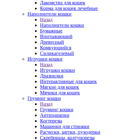
Лакомства для кошек
Корма для кошек лечебные
Наполнители кошки
Назад
Наполнители кошки
Бумажные
Впитывающий
Древесный
Комкующийся
Силикагелевый
Игрушки кошки
Назад
Игрушки кошки
Дразнилки
Интерактивные для кошек
Мягкие для кошек
Мячики для кошек
Груминг кошки
Назад
Груминг кошки
Антицарапки
Когтерезы
Машинки для стрижки
Расчески, щетки, пуходерки
Скребницы, колтунорезы