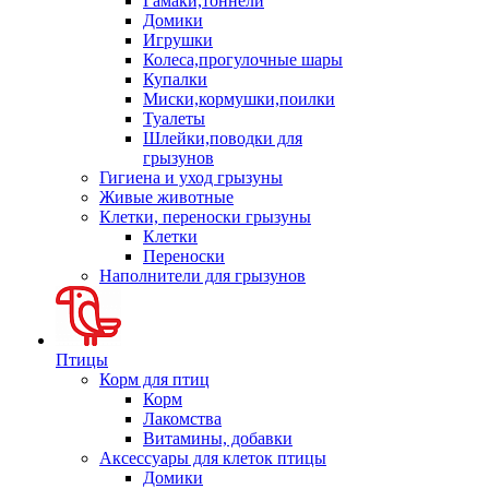
Гамаки,тоннели
Домики
Игрушки
Колеса,прогулочные шары
Купалки
Миски,кормушки,поилки
Туалеты
Шлейки,поводки для
грызунов
Гигиена и уход грызуны
Живые животные
Клетки, переноски грызуны
Клетки
Переноски
Наполнители для грызунов
Птицы
Корм для птиц
Корм
Лакомства
Витамины, добавки
Аксессуары для клеток птицы
Домики