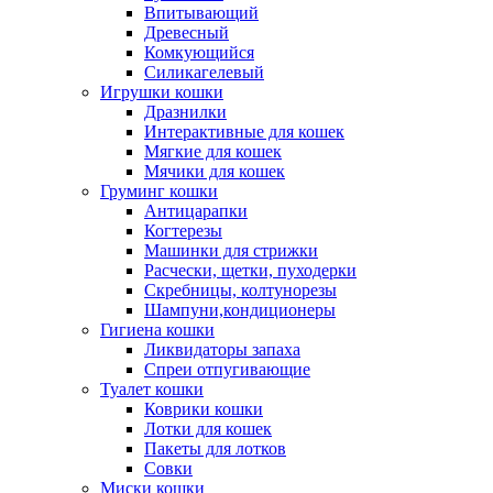
Впитывающий
Древесный
Комкующийся
Силикагелевый
Игрушки кошки
Дразнилки
Интерактивные для кошек
Мягкие для кошек
Мячики для кошек
Груминг кошки
Антицарапки
Когтерезы
Машинки для стрижки
Расчески, щетки, пуходерки
Скребницы, колтунорезы
Шампуни,кондиционеры
Гигиена кошки
Ликвидаторы запаха
Спреи отпугивающие
Туалет кошки
Коврики кошки
Лотки для кошек
Пакеты для лотков
Совки
Миски кошки