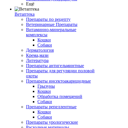
Ещё
Ветаптека
Препараты по рецепту
Ветеринарные Препараты
Витаминно-минеральные
комплексы
Кошки
Собаки
Дерматология
Крема,мази
Литература
Препараты антигельминтные
Препараты для регуляции половой
охоты
Препараты инсектоакарицидные
Грызуны
Кошки
Обработка помещений
Собаки
Препараты репеллентные
Кошки
Собаки
Препараты урологические
Расходные материалы