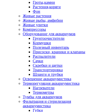
Гроты,камни
Растения,коряги
Фон
Живые растения
Живые рыбы, амфибии
Живые улитки
Компрессоры
Оборудование для аквариумов
Грунтоочистители
Кормушки
Полезный инвентарь
Присоски, краники и клапаны
Распылители
Сачки
Скребки и щетки
Транспортировка
Шланги и трубки
Освещение аквариумистика
Терморегуляция аквариумистика
Нагреватели
Термометры
Тумбы для аквариумов
Фильтрация и стерилизация
аквариумистика
Губки