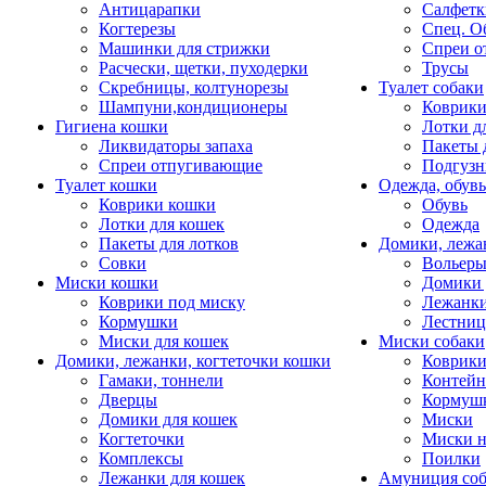
Антицарапки
Салфетк
Когтерезы
Спец. О
Машинки для стрижки
Спреи о
Расчески, щетки, пуходерки
Трусы
Скребницы, колтунорезы
Туалет собаки
Шампуни,кондиционеры
Коврик
Гигиена кошки
Лотки д
Ликвидаторы запаха
Пакеты 
Спреи отпугивающие
Подгузн
Туалет кошки
Одежда, обувь
Коврики кошки
Обувь
Лотки для кошек
Одежда
Пакеты для лотков
Домики, лежа
Совки
Вольеры
Миски кошки
Домики 
Коврики под миску
Лежанки
Кормушки
Лестни
Миски для кошек
Миски собаки
Домики, лежанки, когтеточки кошки
Коврики
Гамаки, тоннели
Контей
Дверцы
Кормуш
Домики для кошек
Миски
Когтеточки
Миски н
Комплексы
Поилки
Лежанки для кошек
Амуниция со