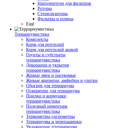
Наполнители для фильтров
Роторы
Стерилизаторы
Фильтры и помпы
Ещё
Террариумистика
Комплекты
Корм для рептилий
Корм для рептилий живой
Грунты и субстраты
террариумистика
Декорации и укрытия
террариумистика
Живые змеи и насекомые
Живые ящерицы, амфибии и улитки
Обогрев для террариума
Освещение для террариума
Поилки и кормушки
террариумистика
Полезный инвентарь
террариумистика
Термометры,гигрометры
Террариумы и черепашники
Увлажнение д/террариума