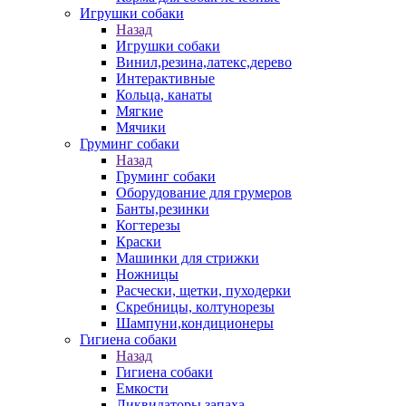
Игрушки собаки
Назад
Игрушки собаки
Винил,резина,латекс,дерево
Интерактивные
Кольца, канаты
Мягкие
Мячики
Груминг собаки
Назад
Груминг собаки
Оборудование для грумеров
Банты,резинки
Когтерезы
Краски
Машинки для стрижки
Ножницы
Расчески, щетки, пуходерки
Скребницы, колтунорезы
Шампуни,кондиционеры
Гигиена собаки
Назад
Гигиена собаки
Емкости
Ликвидаторы запаха