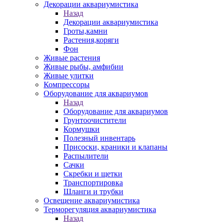
Декорации аквариумистика
Назад
Декорации аквариумистика
Гроты,камни
Растения,коряги
Фон
Живые растения
Живые рыбы, амфибии
Живые улитки
Компрессоры
Оборудование для аквариумов
Назад
Оборудование для аквариумов
Грунтоочистители
Кормушки
Полезный инвентарь
Присоски, краники и клапаны
Распылители
Сачки
Скребки и щетки
Транспортировка
Шланги и трубки
Освещение аквариумистика
Терморегуляция аквариумистика
Назад