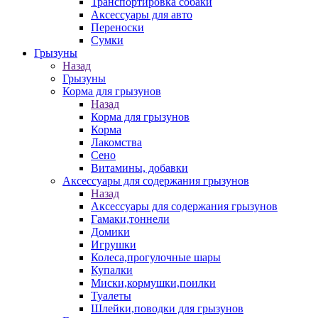
Транспортировка собаки
Аксессуары для авто
Переноски
Сумки
Грызуны
Назад
Грызуны
Корма для грызунов
Назад
Корма для грызунов
Корма
Лакомства
Сено
Витамины, добавки
Аксессуары для содержания грызунов
Назад
Аксессуары для содержания грызунов
Гамаки,тоннели
Домики
Игрушки
Колеса,прогулочные шары
Купалки
Миски,кормушки,поилки
Туалеты
Шлейки,поводки для грызунов