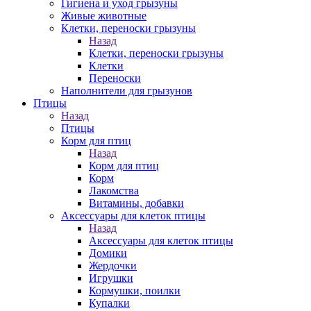
Гигиена и уход грызуны
Живые животные
Клетки, переноски грызуны
Назад
Клетки, переноски грызуны
Клетки
Переноски
Наполнители для грызунов
Птицы
Назад
Птицы
Корм для птиц
Назад
Корм для птиц
Корм
Лакомства
Витамины, добавки
Аксессуары для клеток птицы
Назад
Аксессуары для клеток птицы
Домики
Жердочки
Игрушки
Кормушки, поилки
Купалки