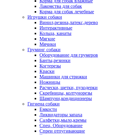
Корма для собак влажные
Лакомства для собак
Корма для собак лечебные
Игрушки собаки
Винил,резина,латекс,дерево
Интерактивные
Кольца, канаты
Мягкие
Мячики
Груминг собаки
Оборудование для грумеров
Банты,резинки
Когтерезы
Краски
Машинки для стрижки
Ножницы
Расчески, щетки, пуходерки
Скребницы, колтунорезы
Шампуни,кондиционеры
Гигиена собаки
Емкости
Ликвидаторы запаха
Салфетки,мыло,кремы
Спец. Оборудование
Спреи отпугивающие