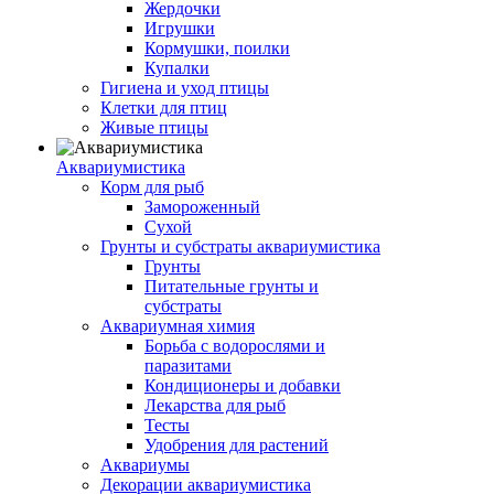
Жердочки
Игрушки
Кормушки, поилки
Купалки
Гигиена и уход птицы
Клетки для птиц
Живые птицы
Аквариумистика
Корм для рыб
Замороженный
Сухой
Грунты и субстраты аквариумистика
Грунты
Питательные грунты и
субстраты
Аквариумная химия
Борьба с водорослями и
паразитами
Кондиционеры и добавки
Лекарства для рыб
Тесты
Удобрения для растений
Аквариумы
Декорации аквариумистика