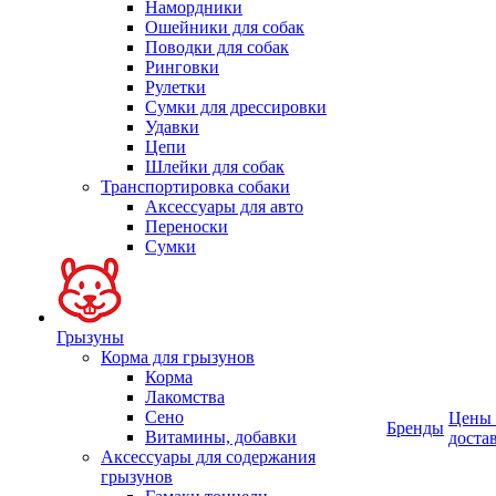
Намордники
Ошейники для собак
Поводки для собак
Ринговки
Рулетки
Сумки для дрессировки
Удавки
Цепи
Шлейки для собак
Транспортировка собаки
Аксессуары для авто
Переноски
Сумки
Грызуны
Корма для грызунов
Корма
Лакомства
Сено
Цены
Бренды
Витамины, добавки
доста
Аксессуары для содержания
грызунов