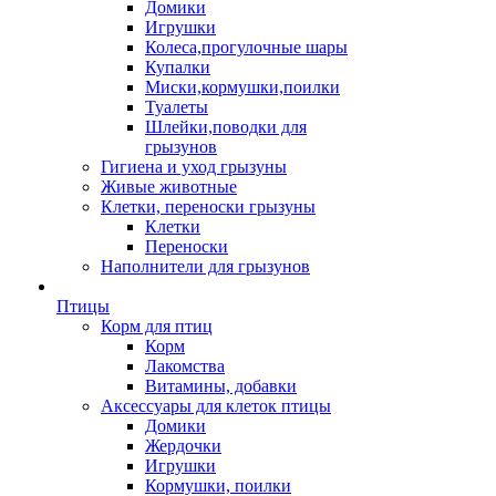
Домики
Игрушки
Колеса,прогулочные шары
Купалки
Миски,кормушки,поилки
Туалеты
Шлейки,поводки для
грызунов
Гигиена и уход грызуны
Живые животные
Клетки, переноски грызуны
Клетки
Переноски
Наполнители для грызунов
Птицы
Корм для птиц
Корм
Лакомства
Витамины, добавки
Аксессуары для клеток птицы
Домики
Жердочки
Игрушки
Кормушки, поилки