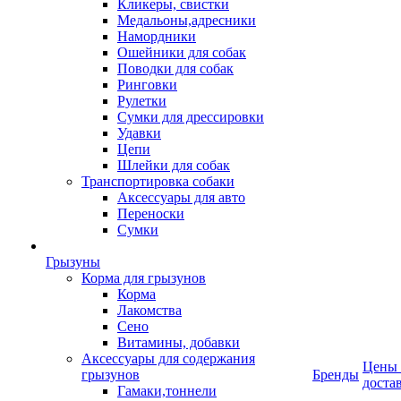
Кликеры, свистки
Медальоны,адресники
Намордники
Ошейники для собак
Поводки для собак
Ринговки
Рулетки
Сумки для дрессировки
Удавки
Цепи
Шлейки для собак
Транспортировка собаки
Аксессуары для авто
Переноски
Сумки
Грызуны
Корма для грызунов
Корма
Лакомства
Сено
Витамины, добавки
Аксессуары для содержания
Цены
грызунов
Бренды
доста
Гамаки,тоннели