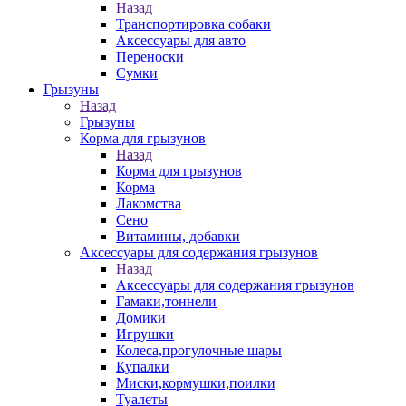
Назад
Транспортировка собаки
Аксессуары для авто
Переноски
Сумки
Грызуны
Назад
Грызуны
Корма для грызунов
Назад
Корма для грызунов
Корма
Лакомства
Сено
Витамины, добавки
Аксессуары для содержания грызунов
Назад
Аксессуары для содержания грызунов
Гамаки,тоннели
Домики
Игрушки
Колеса,прогулочные шары
Купалки
Миски,кормушки,поилки
Туалеты