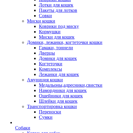
Лотки для кошек
Пакеты для лотков
Совки
Миски кошки
Коврики под миску
Кормушки
Миски для кошек
Домики, лежанки, когтеточки кошки
Гамаки, тоннели
Дверцы
Домики для кошек
Когтеточки
Комплексы
Лежанки для кошек
Амуниция кошки
Медальоны,адресники,свистки
Намордники для кошек
Ошейники для кошек
Шлейки для кошек
Транспортировка кошки
Переноски
Сумки
Собаки