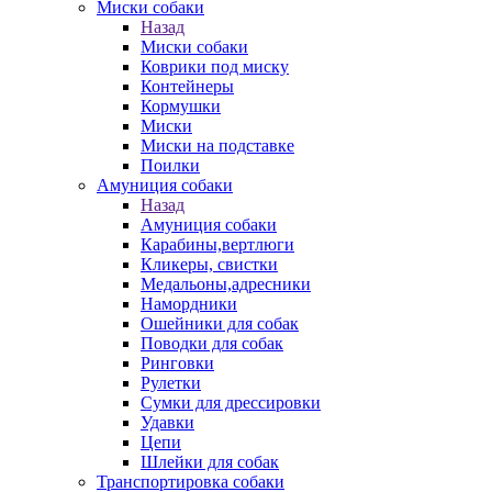
Миски собаки
Назад
Миски собаки
Коврики под миску
Контейнеры
Кормушки
Миски
Миски на подставке
Поилки
Амуниция собаки
Назад
Амуниция собаки
Карабины,вертлюги
Кликеры, свистки
Медальоны,адресники
Намордники
Ошейники для собак
Поводки для собак
Ринговки
Рулетки
Сумки для дрессировки
Удавки
Цепи
Шлейки для собак
Транспортировка собаки