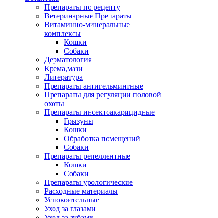
Препараты по рецепту
Ветеринарные Препараты
Витаминно-минеральные
комплексы
Кошки
Собаки
Дерматология
Крема,мази
Литература
Препараты антигельминтные
Препараты для регуляции половой
охоты
Препараты инсектоакарицидные
Грызуны
Кошки
Обработка помещений
Собаки
Препараты репеллентные
Кошки
Собаки
Препараты урологические
Расходные материалы
Успокоительные
Уход за глазами
Уход за зубами