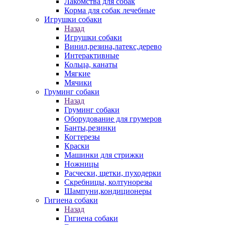
Лакомства для собак
Корма для собак лечебные
Игрушки собаки
Назад
Игрушки собаки
Винил,резина,латекс,дерево
Интерактивные
Кольца, канаты
Мягкие
Мячики
Груминг собаки
Назад
Груминг собаки
Оборудование для грумеров
Банты,резинки
Когтерезы
Краски
Машинки для стрижки
Ножницы
Расчески, щетки, пуходерки
Скребницы, колтунорезы
Шампуни,кондиционеры
Гигиена собаки
Назад
Гигиена собаки