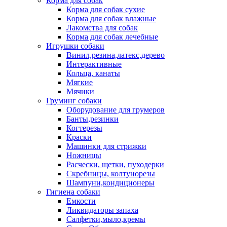
Корма для собак
Корма для собак сухие
Корма для собак влажные
Лакомства для собак
Корма для собак лечебные
Игрушки собаки
Винил,резина,латекс,дерево
Интерактивные
Кольца, канаты
Мягкие
Мячики
Груминг собаки
Оборудование для грумеров
Банты,резинки
Когтерезы
Краски
Машинки для стрижки
Ножницы
Расчески, щетки, пуходерки
Скребницы, колтунорезы
Шампуни,кондиционеры
Гигиена собаки
Емкости
Ликвидаторы запаха
Салфетки,мыло,кремы