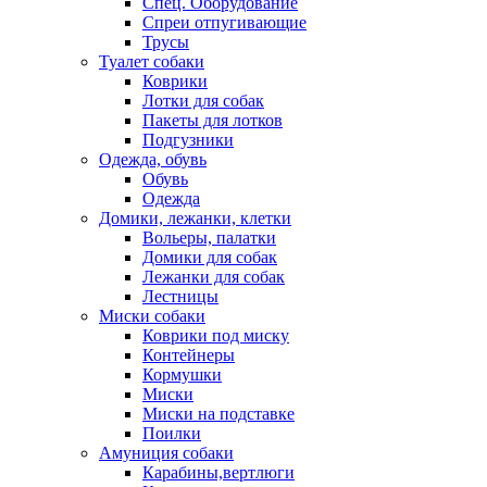
Спец. Оборудование
Спреи отпугивающие
Трусы
Туалет собаки
Коврики
Лотки для собак
Пакеты для лотков
Подгузники
Одежда, обувь
Обувь
Одежда
Домики, лежанки, клетки
Вольеры, палатки
Домики для собак
Лежанки для собак
Лестницы
Миски собаки
Коврики под миску
Контейнеры
Кормушки
Миски
Миски на подставке
Поилки
Амуниция собаки
Карабины,вертлюги