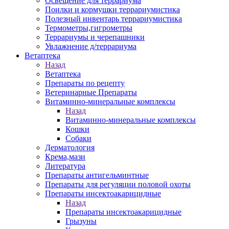
Освещение для террариума
Поилки и кормушки террариумистика
Полезный инвентарь террариумистика
Термометры,гигрометры
Террариумы и черепашники
Увлажнение д/террариума
Ветаптека
Назад
Ветаптека
Препараты по рецепту
Ветеринарные Препараты
Витаминно-минеральные комплексы
Назад
Витаминно-минеральные комплексы
Кошки
Собаки
Дерматология
Крема,мази
Литература
Препараты антигельминтные
Препараты для регуляции половой охоты
Препараты инсектоакарицидные
Назад
Препараты инсектоакарицидные
Грызуны