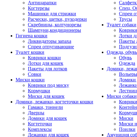
Антицарапки
Салфетк
Когтерезы
Спец. О
Машинки для стрижки
Спреи о
Расчески, щетки, пуходерки
Трусы
Скребницы, колтунорезы
Туалет собаки
Шампуни,кондиционеры
Коврик
Гигиена кошки
Лотки д
Ликвидаторы запаха
Пакеты 
Спреи отпугивающие
Подгузн
Туалет кошки
Одежда, обувь
Коврики кошки
Обувь
Лотки для кошек
Одежда
Пакеты для лотков
Домики, лежа
Совки
Вольеры
Миски кошки
Домики 
Коврики под миску
Лежанки
Кормушки
Лестни
Миски для кошек
Миски собаки
Домики, лежанки, когтеточки кошки
Коврики
Гамаки, тоннели
Контей
Дверцы
Кормуш
Домики для кошек
Миски
Когтеточки
Миски н
Комплексы
Поилки
Лежанки для кошек
Амуниция со