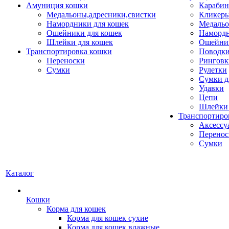
Амуниция кошки
Карабин
Медальоны,адресники,свистки
Кликеры
Намордники для кошек
Медальо
Ошейники для кошек
Наморд
Шлейки для кошек
Ошейник
Транспортировка кошки
Поводки
Переноски
Ринговк
Сумки
Рулетки
Сумки д
Удавки
Цепи
Шлейки 
Транспортиро
Аксессу
Перенос
Сумки
Каталог
Кошки
Корма для кошек
Корма для кошек сухие
Корма для кошек влажные