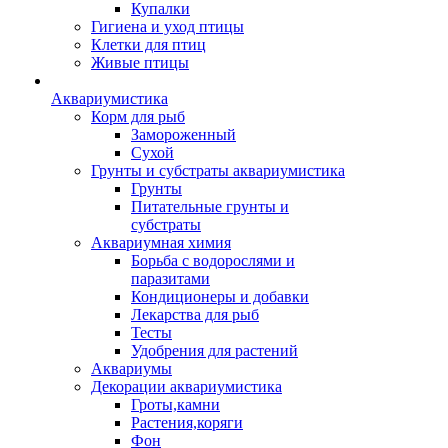
Купалки
Гигиена и уход птицы
Клетки для птиц
Живые птицы
Аквариумистика
Корм для рыб
Замороженный
Сухой
Грунты и субстраты аквариумистика
Грунты
Питательные грунты и
субстраты
Аквариумная химия
Борьба с водорослями и
паразитами
Кондиционеры и добавки
Лекарства для рыб
Тесты
Удобрения для растений
Аквариумы
Декорации аквариумистика
Гроты,камни
Растения,коряги
Фон