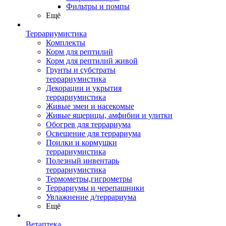
Фильтры и помпы
Ещё
Террариумистика
Комплекты
Корм для рептилий
Корм для рептилий живой
Грунты и субстраты
террариумистика
Декорации и укрытия
террариумистика
Живые змеи и насекомые
Живые ящерицы, амфибии и улитки
Обогрев для террариума
Освещение для террариума
Поилки и кормушки
террариумистика
Полезный инвентарь
террариумистика
Термометры,гигрометры
Террариумы и черепашники
Увлажнение д/террариума
Ещё
Ветаптека