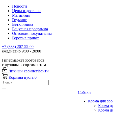
Новости
Цены и доставка
Магазины
Груминг
Ветклиника
Бонусная программа
Оптовым покупателям
Горсть в приют
+7 (383) 207-55-00
ежедневно 9:00 - 20:00
Гипермаркет зоотоваров
с лучшим ассортиментом
Личный кабинет
Войти
Корзина
пуста
0
Собаки
Корма для соб
Корма д
Корма д