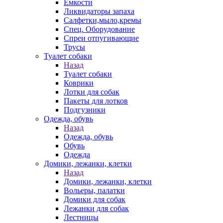
Емкости
Ликвидаторы запаха
Салфетки,мыло,кремы
Спец. Оборудование
Спреи отпугивающие
Трусы
Туалет собаки
Назад
Туалет собаки
Коврики
Лотки для собак
Пакеты для лотков
Подгузники
Одежда, обувь
Назад
Одежда, обувь
Обувь
Одежда
Домики, лежанки, клетки
Назад
Домики, лежанки, клетки
Вольеры, палатки
Домики для собак
Лежанки для собак
Лестницы