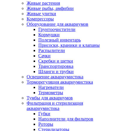
Живые растения
Живые рыбы, амфибии
Живые улитки
Компрессоры
Оборудование для аквариумов
Грунтоочистители
Кормушки
Полезный инвентарь
Присоски, краники и клапаны
Распылители
Сачки
Скребки и щетки
Транспортировка
Шланги и трубки
Освещение аквариумистика
Терморегуляция аквариумистика
Нагреватели
Термометры
Тумбы для аквариумов
Фильтрация и стерилизация
аквариумистика
Губки
Наполнители для фильтров
Роторы
Стерилизаторы