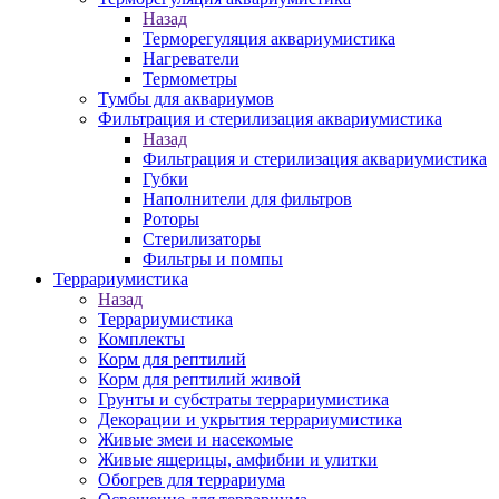
Назад
Терморегуляция аквариумистика
Нагреватели
Термометры
Тумбы для аквариумов
Фильтрация и стерилизация аквариумистика
Назад
Фильтрация и стерилизация аквариумистика
Губки
Наполнители для фильтров
Роторы
Стерилизаторы
Фильтры и помпы
Террариумистика
Назад
Террариумистика
Комплекты
Корм для рептилий
Корм для рептилий живой
Грунты и субстраты террариумистика
Декорации и укрытия террариумистика
Живые змеи и насекомые
Живые ящерицы, амфибии и улитки
Обогрев для террариума