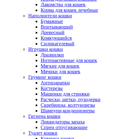
Лакомства для кошек
Корма для кошек лечебные
Наполнители кошки
Бумажные
Впитывающий
Древесный
Комкующийся
Силикагелевый
Игрушки кошки
Дразнилки
Интерактивные для кошек
Мягкие для кошек
Мячики для кошек
Груминг кошки
Антицарапки
Когтерезы
Машинки для стрижки
Расчески, щетки, пуходерки
Скребницы, колтунорезы
Шампуни,кондиционеры
Гигиена кошки
Ликвидаторы запаха
Спреи отпугивающие
Туалет кошки
Коврики кошки