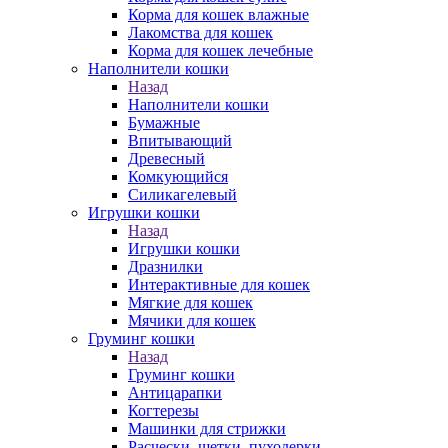
Корма для кошек влажные
Лакомства для кошек
Корма для кошек лечебные
Наполнители кошки
Назад
Наполнители кошки
Бумажные
Впитывающий
Древесный
Комкующийся
Силикагелевый
Игрушки кошки
Назад
Игрушки кошки
Дразнилки
Интерактивные для кошек
Мягкие для кошек
Мячики для кошек
Груминг кошки
Назад
Груминг кошки
Антицарапки
Когтерезы
Машинки для стрижки
Расчески, щетки, пуходерки