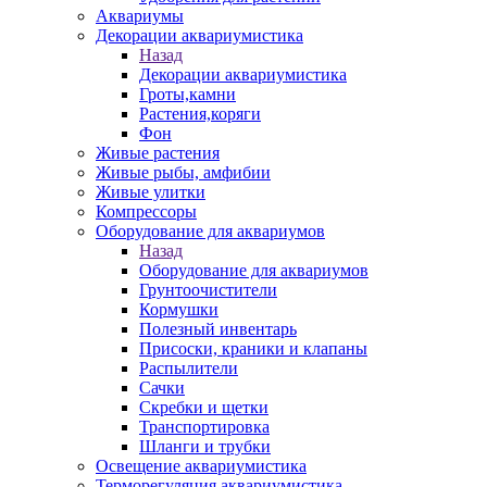
Аквариумы
Декорации аквариумистика
Назад
Декорации аквариумистика
Гроты,камни
Растения,коряги
Фон
Живые растения
Живые рыбы, амфибии
Живые улитки
Компрессоры
Оборудование для аквариумов
Назад
Оборудование для аквариумов
Грунтоочистители
Кормушки
Полезный инвентарь
Присоски, краники и клапаны
Распылители
Сачки
Скребки и щетки
Транспортировка
Шланги и трубки
Освещение аквариумистика
Терморегуляция аквариумистика