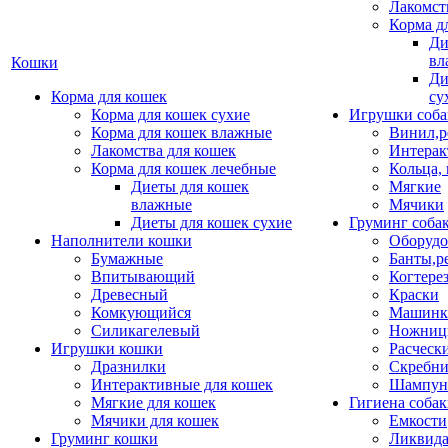
Лакомст
Корма д
Ди
вл
Кошки
Ди
Корма для кошек
су
Корма для кошек сухие
Игрушки соба
Корма для кошек влажные
Винил,р
Лакомства для кошек
Интерак
Корма для кошек лечебные
Кольца,
Диеты для кошек
Мягкие
влажные
Мячики
Диеты для кошек сухие
Груминг соба
Наполнители кошки
Оборудо
Бумажные
Банты,р
Впитывающий
Когтере
Древесный
Краски
Комкующийся
Машинки
Силикагелевый
Ножни
Игрушки кошки
Расческ
Дразнилки
Скребни
Интерактивные для кошек
Шампун
Мягкие для кошек
Гигиена соба
Мячики для кошек
Емкости
Груминг кошки
Ликвида