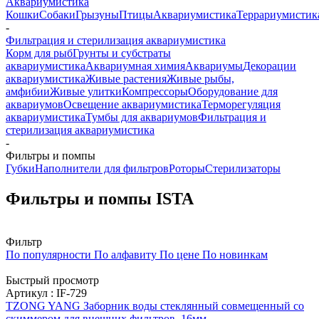
Аквариумистика
Кошки
Собаки
Грызуны
Птицы
Аквариумистика
Террариумистик
-
Фильтрация и стерилизация аквариумистика
Корм для рыб
Грунты и субстраты
аквариумистика
Аквариумная химия
Аквариумы
Декорации
аквариумистика
Живые растения
Живые рыбы,
амфибии
Живые улитки
Компрессоры
Оборудование для
аквариумов
Освещение аквариумистика
Терморегуляция
аквариумистика
Тумбы для аквариумов
Фильтрация и
стерилизация аквариумистика
-
Фильтры и помпы
Губки
Наполнители для фильтров
Роторы
Стерилизаторы
Фильтры и помпы ISTA
Фильтр
По популярности
По алфавиту
По цене
По новинкам
Быстрый просмотр
Артикул : IF-729
TZONG YANG Заборник воды стеклянный совмещенный со
скиммером для внешних фильтров, 16мм