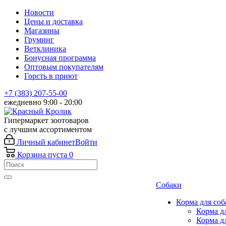
Новости
Цены и доставка
Магазины
Груминг
Ветклиника
Бонусная программа
Оптовым покупателям
Горсть в приют
+7 (383) 207-55-00
ежедневно 9:00 - 20:00
Гипермаркет зоотоваров
с лучшим ассортиментом
Личный кабинет
Войти
Корзина
пуста
0
Собаки
Корма для соб
Корма д
Корма д