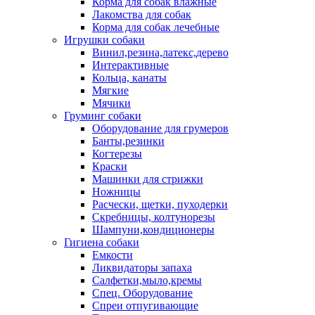
Корма для собак влажные
Лакомства для собак
Корма для собак лечебные
Игрушки собаки
Винил,резина,латекс,дерево
Интерактивные
Кольца, канаты
Мягкие
Мячики
Груминг собаки
Оборудование для грумеров
Банты,резинки
Когтерезы
Краски
Машинки для стрижки
Ножницы
Расчески, щетки, пуходерки
Скребницы, колтунорезы
Шампуни,кондиционеры
Гигиена собаки
Емкости
Ликвидаторы запаха
Салфетки,мыло,кремы
Спец. Оборудование
Спреи отпугивающие