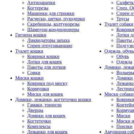
Антицарапки
Салфетк
Когтерезы
Спец. О
Машинки для стрижки
Спреи о
Расчески, щетки, пуходерки
Трусы
Скребницы, колтунорезы
Туалет собаки
Шампуни,кондиционеры
Коврик
Гигиена кошки
Лотки д
Ликвидаторы запаха
Пакеты 
Спреи отпугивающие
Подгузн
Туалет кошки
Одежда, обувь
Коврики кошки
Обувь
Лотки для кошек
Одежда
Пакеты для лотков
Домики, лежа
Совки
Вольеры
Миски кошки
Домики 
Коврики под миску
Лежанки
Кормушки
Лестни
Миски для кошек
Миски собаки
Домики, лежанки, когтеточки кошки
Коврики
Гамаки, тоннели
Контей
Дверцы
Кормуш
Домики для кошек
Миски
Когтеточки
Миски н
Комплексы
Поилки
Лежанки для кошек
Амуниция со