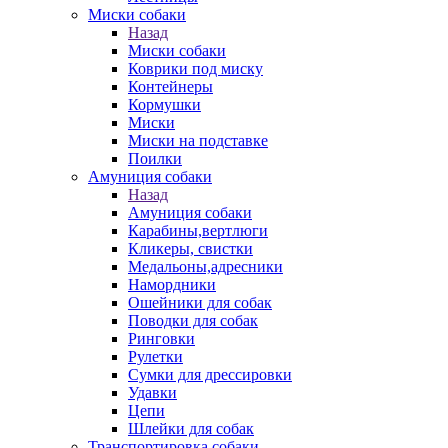
Миски собаки
Назад
Миски собаки
Коврики под миску
Контейнеры
Кормушки
Миски
Миски на подставке
Поилки
Амуниция собаки
Назад
Амуниция собаки
Карабины,вертлюги
Кликеры, свистки
Медальоны,адресники
Намордники
Ошейники для собак
Поводки для собак
Ринговки
Рулетки
Сумки для дрессировки
Удавки
Цепи
Шлейки для собак
Транспортировка собаки