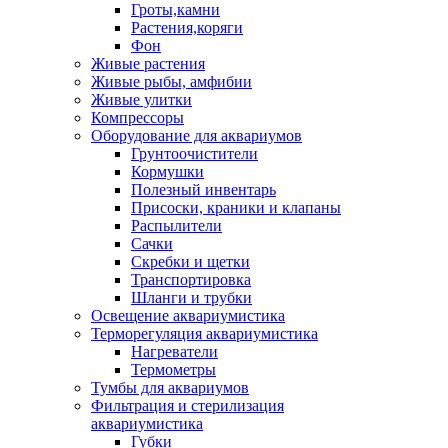
Гроты,камни
Растения,коряги
Фон
Живые растения
Живые рыбы, амфибии
Живые улитки
Компрессоры
Оборудование для аквариумов
Грунтоочистители
Кормушки
Полезный инвентарь
Присоски, краники и клапаны
Распылители
Сачки
Скребки и щетки
Транспортировка
Шланги и трубки
Освещение аквариумистика
Терморегуляция аквариумистика
Нагреватели
Термометры
Тумбы для аквариумов
Фильтрация и стерилизация
аквариумистика
Губки