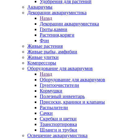
Удобрения для растений
Аквариумы
Декорации аквариумистика
Назад
Декорации аквариумистика
Гроты,камни
Растения,коряги
Фон
Живые растения
Живые рыбы, амфибии
Живые улитки
Компрессоры
Оборудование для аквариумов
Назад
Оборудование для аквариумов
Грунтоочистители
Кормушки
Полезный инвентарь
Присоски, краники и клапаны
Распылители
Сачки
Скребки и щетки
Транспортировка
Шланги и трубки
Освещение аквариумистика