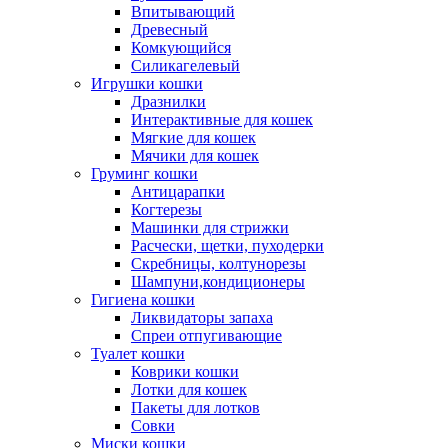
Впитывающий
Древесный
Комкующийся
Силикагелевый
Игрушки кошки
Дразнилки
Интерактивные для кошек
Мягкие для кошек
Мячики для кошек
Груминг кошки
Антицарапки
Когтерезы
Машинки для стрижки
Расчески, щетки, пуходерки
Скребницы, колтунорезы
Шампуни,кондиционеры
Гигиена кошки
Ликвидаторы запаха
Спреи отпугивающие
Туалет кошки
Коврики кошки
Лотки для кошек
Пакеты для лотков
Совки
Миски кошки