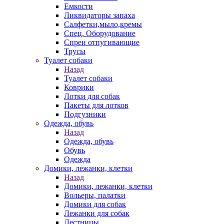
Емкости
Ликвидаторы запаха
Салфетки,мыло,кремы
Спец. Оборудование
Спреи отпугивающие
Трусы
Туалет собаки
Назад
Туалет собаки
Коврики
Лотки для собак
Пакеты для лотков
Подгузники
Одежда, обувь
Назад
Одежда, обувь
Обувь
Одежда
Домики, лежанки, клетки
Назад
Домики, лежанки, клетки
Вольеры, палатки
Домики для собак
Лежанки для собак
Лестницы