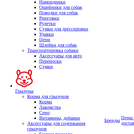
Намордники
Ошейники для собак
Поводки для собак
Ринговки
Рулетки
Сумки для дрессировки
Удавки
Цепи
Шлейки для собак
Транспортировка собаки
Аксессуары для авто
Переноски
Сумки
Грызуны
Корма для грызунов
Корма
Лакомства
Сено
Цены
Витамины, добавки
Бренды
доста
Аксессуары для содержания
грызунов