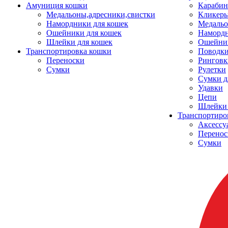
Амуниция кошки
Карабин
Медальоны,адресники,свистки
Кликеры
Намордники для кошек
Медальо
Ошейники для кошек
Наморд
Шлейки для кошек
Ошейник
Транспортировка кошки
Поводки
Переноски
Ринговк
Сумки
Рулетки
Сумки д
Удавки
Цепи
Шлейки 
Транспортиро
Аксессу
Перенос
Сумки