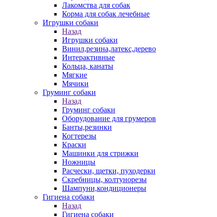
Лакомства для собак
Корма для собак лечебные
Игрушки собаки
Назад
Игрушки собаки
Винил,резина,латекс,дерево
Интерактивные
Кольца, канаты
Мягкие
Мячики
Груминг собаки
Назад
Груминг собаки
Оборудование для грумеров
Банты,резинки
Когтерезы
Краски
Машинки для стрижки
Ножницы
Расчески, щетки, пуходерки
Скребницы, колтунорезы
Шампуни,кондиционеры
Гигиена собаки
Назад
Гигиена собаки