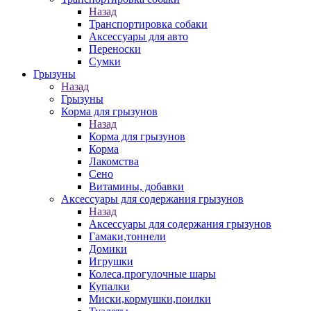
Назад
Транспортировка собаки
Аксессуары для авто
Переноски
Сумки
Грызуны
Назад
Грызуны
Корма для грызунов
Назад
Корма для грызунов
Корма
Лакомства
Сено
Витамины, добавки
Аксессуары для содержания грызунов
Назад
Аксессуары для содержания грызунов
Гамаки,тоннели
Домики
Игрушки
Колеса,прогулочные шары
Купалки
Миски,кормушки,поилки