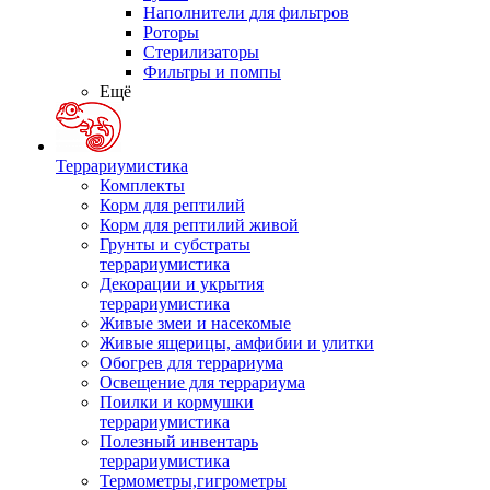
Наполнители для фильтров
Роторы
Стерилизаторы
Фильтры и помпы
Ещё
Террариумистика
Комплекты
Корм для рептилий
Корм для рептилий живой
Грунты и субстраты
террариумистика
Декорации и укрытия
террариумистика
Живые змеи и насекомые
Живые ящерицы, амфибии и улитки
Обогрев для террариума
Освещение для террариума
Поилки и кормушки
террариумистика
Полезный инвентарь
террариумистика
Термометры,гигрометры