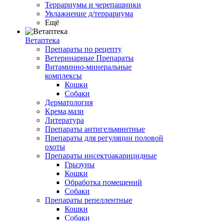
Террариумы и черепашники
Увлажнение д/террариума
Ещё
Ветаптека
Препараты по рецепту
Ветеринарные Препараты
Витаминно-минеральные
комплексы
Кошки
Собаки
Дерматология
Крема,мази
Литература
Препараты антигельминтные
Препараты для регуляции половой
охоты
Препараты инсектоакарицидные
Грызуны
Кошки
Обработка помещений
Собаки
Препараты репеллентные
Кошки
Собаки