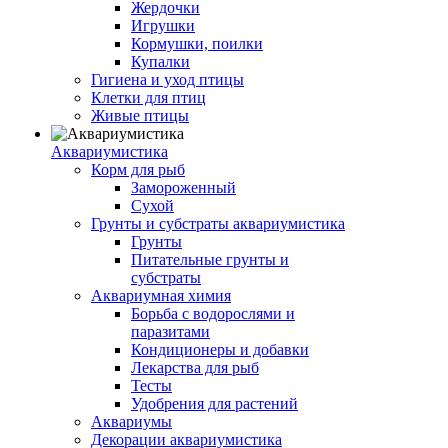
Жердочки
Игрушки
Кормушки, поилки
Купалки
Гигиена и уход птицы
Клетки для птиц
Живые птицы
Аквариумистика
Корм для рыб
Замороженный
Сухой
Грунты и субстраты аквариумистика
Грунты
Питательные грунты и
субстраты
Аквариумная химия
Борьба с водорослями и
паразитами
Кондиционеры и добавки
Лекарства для рыб
Тесты
Удобрения для растений
Аквариумы
Декорации аквариумистика