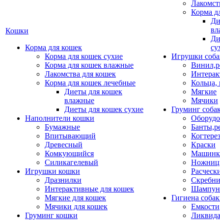
Лакомст
Корма д
Ди
вл
Кошки
Ди
Корма для кошек
су
Корма для кошек сухие
Игрушки соба
Корма для кошек влажные
Винил,р
Лакомства для кошек
Интерак
Корма для кошек лечебные
Кольца,
Диеты для кошек
Мягкие
влажные
Мячики
Диеты для кошек сухие
Груминг соба
Наполнители кошки
Оборудо
Бумажные
Банты,р
Впитывающий
Когтере
Древесный
Краски
Комкующийся
Машинки
Силикагелевый
Ножни
Игрушки кошки
Расческ
Дразнилки
Скребни
Интерактивные для кошек
Шампун
Мягкие для кошек
Гигиена соба
Мячики для кошек
Емкости
Груминг кошки
Ликвида