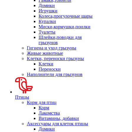
Гамаки,тоннели
Домики
Игрушки
Колеса,прогулочные шары
Купалки
Миски,кормушки,поилки
Туалеты
Шлейки,поводки для
грызунов
Гигиена и уход грызуны
Живые животные
Клетки, переноски грызуны
Клетки
Переноски
Наполнители для грызунов
Птицы
Корм для птиц
Корм
Лакомства
Витамины, добавки
Аксессуары для клеток птицы
Домики