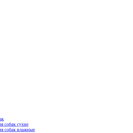
ак
ля собак сухие
ля собак влажные