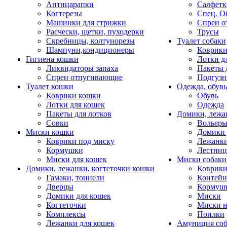
Антицарапки
Салфетк
Когтерезы
Спец. О
Машинки для стрижки
Спреи о
Расчески, щетки, пуходерки
Трусы
Скребницы, колтунорезы
Туалет собаки
Шампуни,кондиционеры
Коврик
Гигиена кошки
Лотки д
Ликвидаторы запаха
Пакеты 
Спреи отпугивающие
Подгузн
Туалет кошки
Одежда, обувь
Коврики кошки
Обувь
Лотки для кошек
Одежда
Пакеты для лотков
Домики, лежа
Совки
Вольеры
Миски кошки
Домики 
Коврики под миску
Лежанки
Кормушки
Лестни
Миски для кошек
Миски собаки
Домики, лежанки, когтеточки кошки
Коврики
Гамаки, тоннели
Контей
Дверцы
Кормуш
Домики для кошек
Миски
Когтеточки
Миски н
Комплексы
Поилки
Лежанки для кошек
Амуниция со