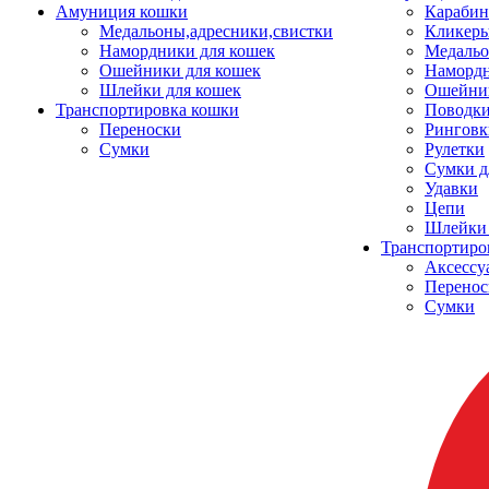
Амуниция кошки
Карабин
Медальоны,адресники,свистки
Кликеры
Намордники для кошек
Медальо
Ошейники для кошек
Наморд
Шлейки для кошек
Ошейник
Транспортировка кошки
Поводки
Переноски
Ринговк
Сумки
Рулетки
Сумки д
Удавки
Цепи
Шлейки 
Транспортиро
Аксессу
Перенос
Сумки