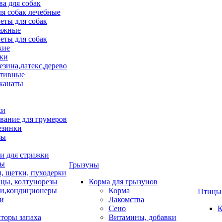
ва для собак
ля собак лечебные
еты для собак
ажные
еты для собак
хие
ки
езина,латекс,дерево
тивные
 канаты
ки
вание для грумеров
езинки
зы
 для стрижки
цы
Грызуны
и, щетки, пуходерки
цы, колтунорезы
Корма для грызунов
и,кондиционеры
Корма
Птицы
ки
Лакомства
Сено
К
торы запаха
Витамины, добавки