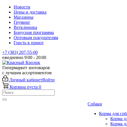
Новости
Цены и доставка
Магазины
Груминг
Ветклиника
Бонусная программа
Оптовым покупателям
Горсть в приют
+7 (383) 207-55-00
ежедневно 9:00 - 20:00
Гипермаркет зоотоваров
с лучшим ассортиментом
Личный кабинет
Войти
Корзина
пуста
0
Собаки
Корма для соб
Корма д
Корма д