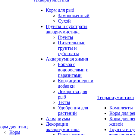
Корм для рыб
Замороженный
Сухой
Грунты и субстраты
аквариумистика
Грунты
Питательные
грунты и
субстраты
Аквариумная химия
Борьба с
водорослями и
паразитами
Кондиционеры и
добавки
Лекарства для
рыб
Террариумистика
Тесты
Удобрения для
Комплекты
растений
Корм для р
Аквариумы
Корм для р
Декорации
живой
орм для птиц
аквариумистика
Грунты и су
Корм
Гроты,камни
террариуми