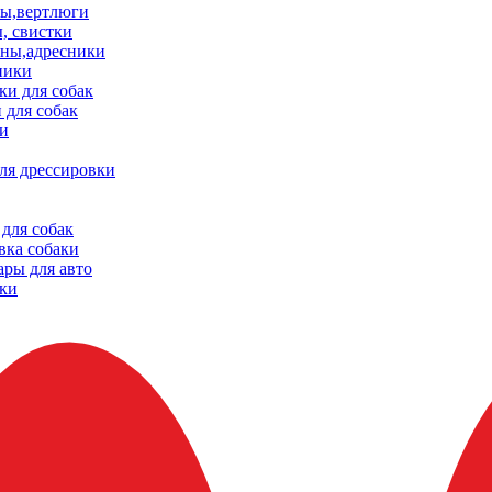
ы,вертлюги
, свистки
ны,адресники
ники
и для собак
 для собак
и
ля дрессировки
для собак
вка собаки
ары для авто
ки