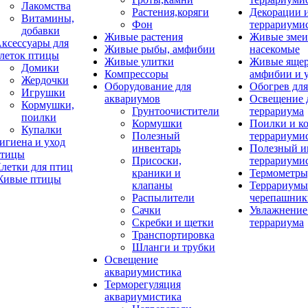
Лакомства
Растения,коряги
Декорации 
Витамины,
Фон
террариуми
добавки
Живые растения
Живые змеи
ксессуары для
Живые рыбы, амфибии
насекомые
леток птицы
Живые улитки
Живые яще
Домики
Компрессоры
амфибии и 
Жердочки
Оборудование для
Обогрев для
Игрушки
аквариумов
Освещение 
Кормушки,
Грунтоочистители
террариума
поилки
Кормушки
Поилки и к
Купалки
Полезный
террариуми
игиена и уход
инвентарь
Полезный и
тицы
Присоски,
террариуми
летки для птиц
краники и
Термометры
ивые птицы
клапаны
Террариумы
Распылители
черепашник
Сачки
Увлажнение 
Скребки и щетки
террариума
Транспортировка
Шланги и трубки
Освещение
аквариумистика
Терморегуляция
аквариумистика