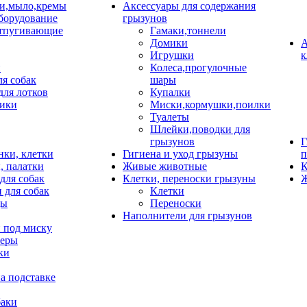
и,мыло,кремы
Аксессуары для содержания
борудование
грызунов
тпугивающие
Гамаки,тоннели
Домики
А
Игрушки
к
и
Колеса,прогулочные
ля собак
шары
для лотков
Купалки
ики
Миски,кормушки,поилки
Туалеты
Шлейки,поводки для
грызунов
Г
нки, клетки
Гигиена и уход грызуны
п
, палатки
Живые животные
К
для собак
Клетки, переноски грызуны
Ж
 для собак
Клетки
цы
Переноски
Наполнители для грызунов
 под миску
неры
ки
а подставке
баки