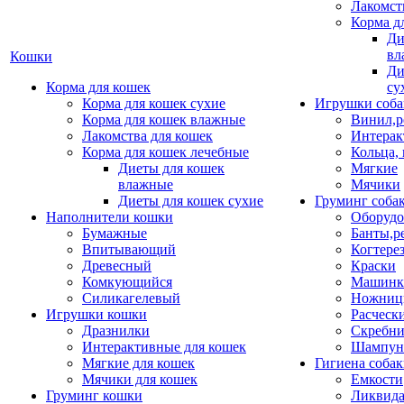
Лакомст
Корма д
Ди
вл
Кошки
Ди
Корма для кошек
су
Корма для кошек сухие
Игрушки соба
Корма для кошек влажные
Винил,р
Лакомства для кошек
Интерак
Корма для кошек лечебные
Кольца,
Диеты для кошек
Мягкие
влажные
Мячики
Диеты для кошек сухие
Груминг соба
Наполнители кошки
Оборудо
Бумажные
Банты,р
Впитывающий
Когтере
Древесный
Краски
Комкующийся
Машинки
Силикагелевый
Ножни
Игрушки кошки
Расческ
Дразнилки
Скребни
Интерактивные для кошек
Шампун
Мягкие для кошек
Гигиена соба
Мячики для кошек
Емкости
Груминг кошки
Ликвида