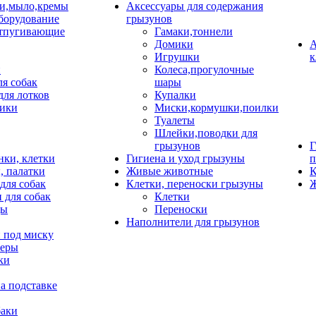
и,мыло,кремы
Аксессуары для содержания
борудование
грызунов
тпугивающие
Гамаки,тоннели
Домики
А
Игрушки
к
и
Колеса,прогулочные
ля собак
шары
для лотков
Купалки
ики
Миски,кормушки,поилки
Туалеты
Шлейки,поводки для
грызунов
Г
нки, клетки
Гигиена и уход грызуны
п
, палатки
Живые животные
К
для собак
Клетки, переноски грызуны
Ж
 для собак
Клетки
цы
Переноски
Наполнители для грызунов
 под миску
неры
ки
а подставке
баки