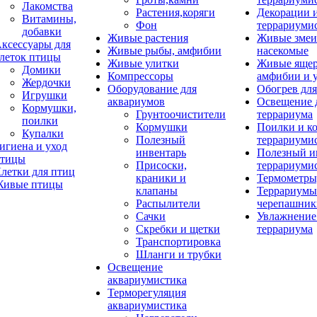
Лакомства
Растения,коряги
Декорации 
Витамины,
Фон
террариуми
добавки
Живые растения
Живые змеи
ксессуары для
Живые рыбы, амфибии
насекомые
леток птицы
Живые улитки
Живые яще
Домики
Компрессоры
амфибии и 
Жердочки
Оборудование для
Обогрев для
Игрушки
аквариумов
Освещение 
Кормушки,
Грунтоочистители
террариума
поилки
Кормушки
Поилки и к
Купалки
Полезный
террариуми
игиена и уход
инвентарь
Полезный и
тицы
Присоски,
террариуми
летки для птиц
краники и
Термометры
ивые птицы
клапаны
Террариумы
Распылители
черепашник
Сачки
Увлажнение 
Скребки и щетки
террариума
Транспортировка
Шланги и трубки
Освещение
аквариумистика
Терморегуляция
аквариумистика