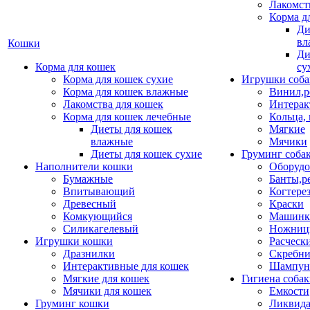
Лакомст
Корма д
Ди
вл
Кошки
Ди
Корма для кошек
су
Корма для кошек сухие
Игрушки соба
Корма для кошек влажные
Винил,р
Лакомства для кошек
Интерак
Корма для кошек лечебные
Кольца,
Диеты для кошек
Мягкие
влажные
Мячики
Диеты для кошек сухие
Груминг соба
Наполнители кошки
Оборудо
Бумажные
Банты,р
Впитывающий
Когтере
Древесный
Краски
Комкующийся
Машинки
Силикагелевый
Ножни
Игрушки кошки
Расческ
Дразнилки
Скребни
Интерактивные для кошек
Шампун
Мягкие для кошек
Гигиена соба
Мячики для кошек
Емкости
Груминг кошки
Ликвида