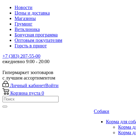
Новости
Цены и доставка
Магазины
Груминг
Ветклиника
Бонусная программа
Оптовым покупателям
Горсть в приют
+7 (383) 207-55-00
ежедневно 9:00 - 20:00
Гипермаркет зоотоваров
с лучшим ассортиментом
Личный кабинет
Войти
Корзина
пуста
0
Собаки
Корма для соб
Корма д
Корма д