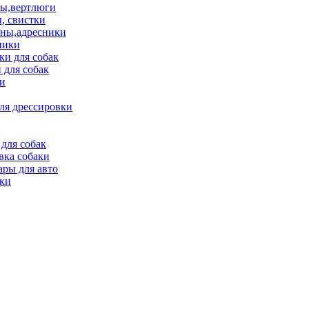
ы,вертлюги
, свистки
ны,адресники
ники
и для собак
 для собак
и
ля дрессировки
для собак
вка собаки
ары для авто
ки