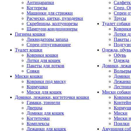
Антицарапки
Салфетк
Когтерезы
Спец. О
Машинки для стрижки
Спреи о
Расчески, щетки, пуходерки
Трусы
Скребницы, колтунорезы
Туалет собаки
Шампуни,кондиционеры
Коврик
Гигиена кошки
Лотки д
Ликвидаторы запаха
Пакеты 
Спреи отпугивающие
Подгузн
Туалет кошки
Одежда, обувь
Коврики кошки
Обувь
Лотки для кошек
Одежда
Пакеты для лотков
Домики, лежа
Совки
Вольеры
Миски кошки
Домики 
Коврики под миску
Лежанки
Кормушки
Лестни
Миски для кошек
Миски собаки
Домики, лежанки, когтеточки кошки
Коврики
Гамаки, тоннели
Контей
Дверцы
Кормуш
Домики для кошек
Миски
Когтеточки
Миски н
Комплексы
Поилки
Лежанки для кошек
Амуниция со