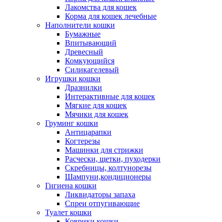
Лакомства для кошек
Корма для кошек лечебные
Наполнители кошки
Бумажные
Впитывающий
Древесный
Комкующийся
Силикагелевый
Игрушки кошки
Дразнилки
Интерактивные для кошек
Мягкие для кошек
Мячики для кошек
Груминг кошки
Антицарапки
Когтерезы
Машинки для стрижки
Расчески, щетки, пуходерки
Скребницы, колтунорезы
Шампуни,кондиционеры
Гигиена кошки
Ликвидаторы запаха
Спреи отпугивающие
Туалет кошки
Коврики кошки