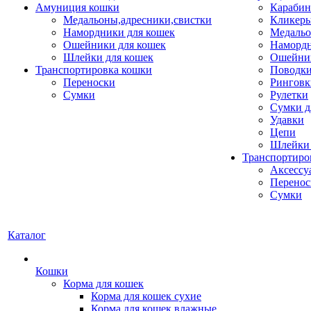
Амуниция кошки
Карабин
Медальоны,адресники,свистки
Кликеры
Намордники для кошек
Медальо
Ошейники для кошек
Наморд
Шлейки для кошек
Ошейник
Транспортировка кошки
Поводки
Переноски
Ринговк
Сумки
Рулетки
Сумки д
Удавки
Цепи
Шлейки 
Транспортиро
Аксессу
Перенос
Сумки
Каталог
Кошки
Корма для кошек
Корма для кошек сухие
Корма для кошек влажные