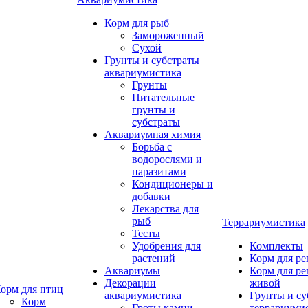
Корм для рыб
Замороженный
Сухой
Грунты и субстраты
аквариумистика
Грунты
Питательные
грунты и
субстраты
Аквариумная химия
Борьба с
водорослями и
паразитами
Кондиционеры и
добавки
Лекарства для
рыб
Террариумистика
Тесты
Удобрения для
Комплекты
растений
Корм для р
Аквариумы
Корм для р
Декорации
живой
орм для птиц
аквариумистика
Грунты и су
Корм
Гроты,камни
террариуми