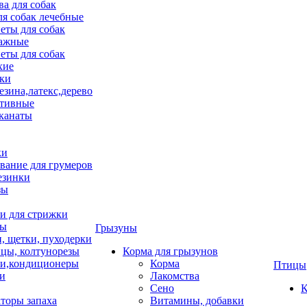
ва для собак
ля собак лечебные
еты для собак
ажные
еты для собак
хие
ки
езина,латекс,дерево
тивные
 канаты
ки
вание для грумеров
езинки
зы
 для стрижки
цы
Грызуны
и, щетки, пуходерки
цы, колтунорезы
Корма для грызунов
и,кондиционеры
Корма
Птицы
ки
Лакомства
Сено
К
торы запаха
Витамины, добавки