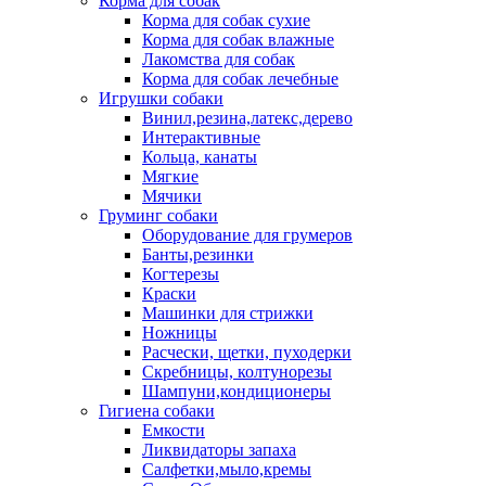
Корма для собак
Корма для собак сухие
Корма для собак влажные
Лакомства для собак
Корма для собак лечебные
Игрушки собаки
Винил,резина,латекс,дерево
Интерактивные
Кольца, канаты
Мягкие
Мячики
Груминг собаки
Оборудование для грумеров
Банты,резинки
Когтерезы
Краски
Машинки для стрижки
Ножницы
Расчески, щетки, пуходерки
Скребницы, колтунорезы
Шампуни,кондиционеры
Гигиена собаки
Емкости
Ликвидаторы запаха
Салфетки,мыло,кремы