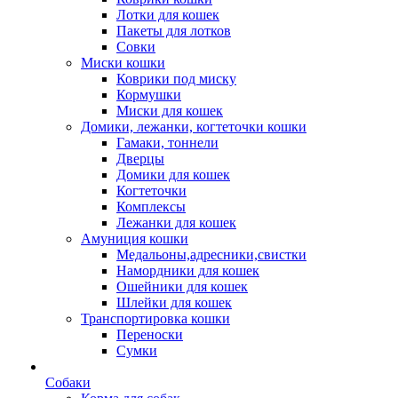
Лотки для кошек
Пакеты для лотков
Совки
Миски кошки
Коврики под миску
Кормушки
Миски для кошек
Домики, лежанки, когтеточки кошки
Гамаки, тоннели
Дверцы
Домики для кошек
Когтеточки
Комплексы
Лежанки для кошек
Амуниция кошки
Медальоны,адресники,свистки
Намордники для кошек
Ошейники для кошек
Шлейки для кошек
Транспортировка кошки
Переноски
Сумки
Собаки