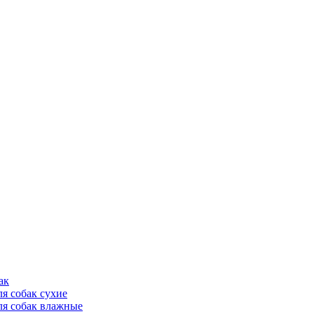
ак
ля собак сухие
ля собак влажные