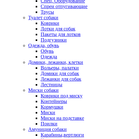
Спец. Оборудование
Спреи отпугивающие
Трусы
Туалет собаки
Коврики
Лотки для собак
Пакеты для лотков
Подгузники
Одежда, обувь
Обувь
Одежда
Домики, лежанки, клетки
Вольеры, палатки
Домики для собак
Лежанки для собак
Лестницы
Миски собаки
Коврики под миску
Контейнеры
Кормушки
Миски
Миски на подставке
Поилки
Амуниция собаки
Карабины,вертлюги