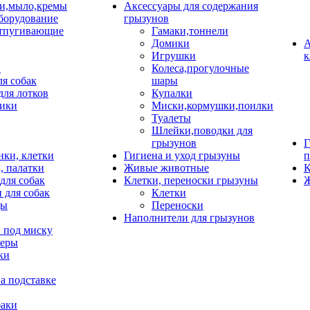
и,мыло,кремы
Аксессуары для содержания
борудование
грызунов
тпугивающие
Гамаки,тоннели
Домики
А
Игрушки
к
и
Колеса,прогулочные
ля собак
шары
для лотков
Купалки
ики
Миски,кормушки,поилки
Туалеты
Шлейки,поводки для
грызунов
Г
нки, клетки
Гигиена и уход грызуны
п
, палатки
Живые животные
К
для собак
Клетки, переноски грызуны
Ж
 для собак
Клетки
цы
Переноски
Наполнители для грызунов
 под миску
неры
ки
а подставке
баки