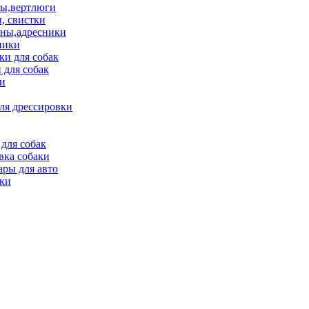
ы,вертлюги
, свистки
ны,адресники
ники
и для собак
 для собак
и
ля дрессировки
для собак
вка собаки
ары для авто
ки