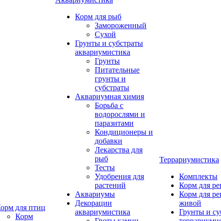
Корм для рыб
Замороженный
Сухой
Грунты и субстраты
аквариумистика
Грунты
Питательные
грунты и
субстраты
Аквариумная химия
Борьба с
водорослями и
паразитами
Кондиционеры и
добавки
Лекарства для
рыб
Террариумистика
Тесты
Удобрения для
Комплекты
растений
Корм для р
Аквариумы
Корм для р
Декорации
живой
орм для птиц
аквариумистика
Грунты и су
Корм
Гроты,камни
террариуми