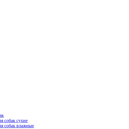
ак
ля собак сухие
ля собак влажные