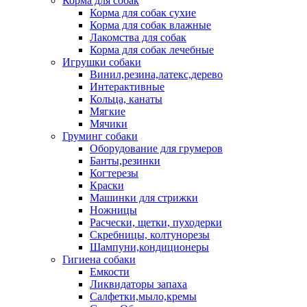
Корма для собак
Корма для собак сухие
Корма для собак влажные
Лакомства для собак
Корма для собак лечебные
Игрушки собаки
Винил,резина,латекс,дерево
Интерактивные
Кольца, канаты
Мягкие
Мячики
Груминг собаки
Оборудование для грумеров
Банты,резинки
Когтерезы
Краски
Машинки для стрижки
Ножницы
Расчески, щетки, пуходерки
Скребницы, колтунорезы
Шампуни,кондиционеры
Гигиена собаки
Емкости
Ликвидаторы запаха
Салфетки,мыло,кремы