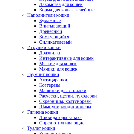
Лакомства для кошек
Корма для кошек лечебные
Наполнители кошки
Бумажные
Впитывающий
Древесный
Комкующийся
Силикагелевый
Игрушки кошки
Дразнилки
Интерактивные для кошек
Мягкие для кошек
Мячики для кошек
Груминг кошки
Антицарапки
Когтерезы
Машинки для стрижки
Расчески, щетки, пуходерки
Скребницы, колтунорезы
Шампуни,кондиционеры
Гигиена кошки
Ликвидаторы запаха
Спреи отпугивающие
Туалет кошки
Коврики кошки