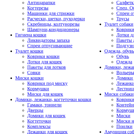
Антицарапки
Салфетк
Когтерезы
Спец. О
Машинки для стрижки
Спреи о
Расчески, щетки, пуходерки
Трусы
Скребницы, колтунорезы
Туалет собаки
Шампуни,кондиционеры
Коврик
Гигиена кошки
Лотки д
Ликвидаторы запаха
Пакеты 
Спреи отпугивающие
Подгузн
Туалет кошки
Одежда, обувь
Коврики кошки
Обувь
Лотки для кошек
Одежда
Пакеты для лотков
Домики, лежа
Совки
Вольеры
Миски кошки
Домики 
Коврики под миску
Лежанки
Кормушки
Лестни
Миски для кошек
Миски собаки
Домики, лежанки, когтеточки кошки
Коврики
Гамаки, тоннели
Контей
Дверцы
Кормуш
Домики для кошек
Миски
Когтеточки
Миски н
Комплексы
Поилки
Лежанки для кошек
Амуниция со