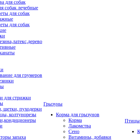
ва для собак
ля собак лечебные
еты для собак
ажные
еты для собак
хие
ки
езина,латекс,дерево
тивные
 канаты
ки
вание для грумеров
езинки
зы
 для стрижки
цы
Грызуны
и, щетки, пуходерки
цы, колтунорезы
Корма для грызунов
и,кондиционеры
Корма
Птицы
ки
Лакомства
Сено
К
торы запаха
Витамины, добавки