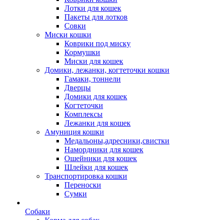
Лотки для кошек
Пакеты для лотков
Совки
Миски кошки
Коврики под миску
Кормушки
Миски для кошек
Домики, лежанки, когтеточки кошки
Гамаки, тоннели
Дверцы
Домики для кошек
Когтеточки
Комплексы
Лежанки для кошек
Амуниция кошки
Медальоны,адресники,свистки
Намордники для кошек
Ошейники для кошек
Шлейки для кошек
Транспортировка кошки
Переноски
Сумки
Собаки