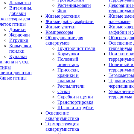
Лакомства
Растения,коряги
Декорации 
Витамины,
Фон
террариуми
добавки
Живые растения
Живые змеи
ксессуары для
Живые рыбы, амфибии
насекомые
леток птицы
Живые улитки
Живые яще
Домики
Компрессоры
амфибии и 
Жердочки
Оборудование для
Обогрев для
Игрушки
аквариумов
Освещение 
Кормушки,
Грунтоочистители
террариума
поилки
Кормушки
Поилки и к
Купалки
Полезный
террариуми
игиена и уход
инвентарь
Полезный и
тицы
Присоски,
террариуми
летки для птиц
краники и
Термометры
ивые птицы
клапаны
Террариумы
Распылители
черепашник
Сачки
Увлажнение 
Скребки и щетки
террариума
Транспортировка
Шланги и трубки
Освещение
аквариумистика
Терморегуляция
аквариумистика