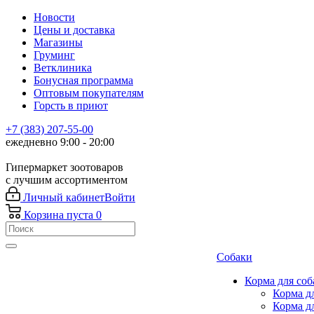
Новости
Цены и доставка
Магазины
Груминг
Ветклиника
Бонусная программа
Оптовым покупателям
Горсть в приют
+7 (383) 207-55-00
ежедневно 9:00 - 20:00
Гипермаркет зоотоваров
с лучшим ассортиментом
Личный кабинет
Войти
Корзина
пуста
0
Собаки
Корма для соб
Корма д
Корма д