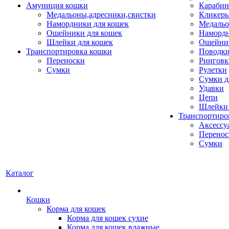
Амуниция кошки
Карабин
Медальоны,адресники,свистки
Кликеры
Намордники для кошек
Медальо
Ошейники для кошек
Наморд
Шлейки для кошек
Ошейник
Транспортировка кошки
Поводки
Переноски
Ринговк
Сумки
Рулетки
Сумки д
Удавки
Цепи
Шлейки 
Транспортиро
Аксессу
Перенос
Сумки
Каталог
Кошки
Корма для кошек
Корма для кошек сухие
Корма для кошек влажные