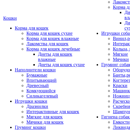
Лакомст
Корма д
Ди
вл
Кошки
Ди
Корма для кошек
су
Корма для кошек сухие
Игрушки соба
Корма для кошек влажные
Винил,р
Лакомства для кошек
Интерак
Корма для кошек лечебные
Кольца,
Диеты для кошек
Мягкие
влажные
Мячики
Диеты для кошек сухие
Груминг соба
Наполнители кошки
Оборудо
Бумажные
Банты,р
Впитывающий
Когтере
Древесный
Краски
Комкующийся
Машинки
Силикагелевый
Ножни
Игрушки кошки
Расческ
Дразнилки
Скребни
Интерактивные для кошек
Шампун
Мягкие для кошек
Гигиена соба
Мячики для кошек
Емкости
Груминг кошки
Ликвида