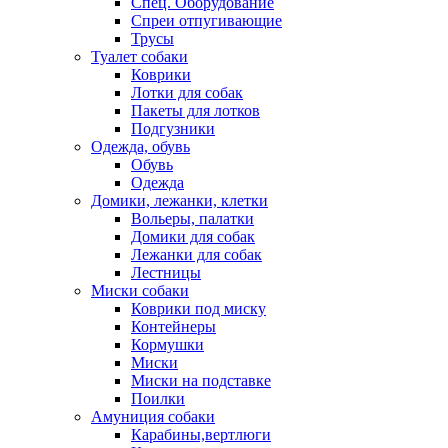
Спец. Оборудование
Спреи отпугивающие
Трусы
Туалет собаки
Коврики
Лотки для собак
Пакеты для лотков
Подгузники
Одежда, обувь
Обувь
Одежда
Домики, лежанки, клетки
Вольеры, палатки
Домики для собак
Лежанки для собак
Лестницы
Миски собаки
Коврики под миску
Контейнеры
Кормушки
Миски
Миски на подставке
Поилки
Амуниция собаки
Карабины,вертлюги