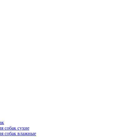
ак
ля собак сухие
ля собак влажные