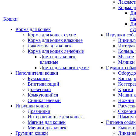
Лакомст
Корма д
Ди
вл
Кошки
Ди
Корма для кошек
су
Корма для кошек сухие
Игрушки соба
Корма для кошек влажные
Винил,р
Лакомства для кошек
Интерак
Корма для кошек лечебные
Кольца,
Диеты для кошек
Мягкие
влажные
Мячики
Диеты для кошек сухие
Груминг соба
Наполнители кошки
Оборудо
Бумажные
Банты,р
Впитывающий
Когтере
Древесный
Краски
Комкующийся
Машинки
Силикагелевый
Ножни
Игрушки кошки
Расческ
Дразнилки
Скребни
Интерактивные для кошек
Шампун
Мягкие для кошек
Гигиена соба
Мячики для кошек
Емкости
Груминг кошки
Ликвида