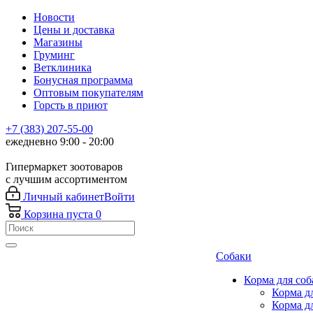
Новости
Цены и доставка
Магазины
Груминг
Ветклиника
Бонусная программа
Оптовым покупателям
Горсть в приют
+7 (383) 207-55-00
ежедневно 9:00 - 20:00
Гипермаркет зоотоваров
с лучшим ассортиментом
Личный кабинет
Войти
Корзина
пуста
0
Собаки
Корма для соб
Корма д
Корма д