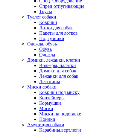
Спец. Оборудование
Спреи отпугивающие
Трусы
Туалет собаки
Коврики
Лотки для собак
Пакеты для лотков
Подгузники
Одежда, обувь
Обувь
Одежда
Домики, лежанки, клетки
Вольеры, палатки
Домики для собак
Лежанки для собак
Лестницы
Миски собаки
Коврики под миску
Контейнеры
Кормушки
Миски
Миски на подставке
Поилки
Амуниция собаки
Карабины,вертлюги