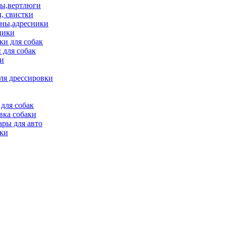
ы,вертлюги
, свистки
ны,адресники
ники
и для собак
 для собак
и
ля дрессировки
для собак
вка собаки
ары для авто
ки