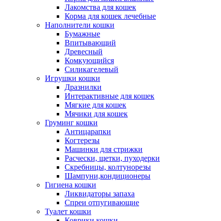
Лакомства для кошек
Корма для кошек лечебные
Наполнители кошки
Бумажные
Впитывающий
Древесный
Комкующийся
Силикагелевый
Игрушки кошки
Дразнилки
Интерактивные для кошек
Мягкие для кошек
Мячики для кошек
Груминг кошки
Антицарапки
Когтерезы
Машинки для стрижки
Расчески, щетки, пуходерки
Скребницы, колтунорезы
Шампуни,кондиционеры
Гигиена кошки
Ликвидаторы запаха
Спреи отпугивающие
Туалет кошки
Коврики кошки