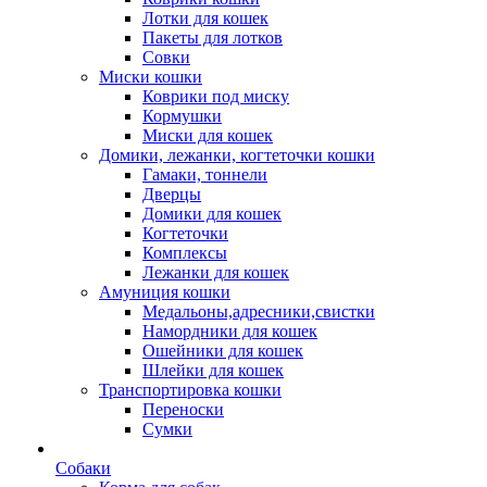
Лотки для кошек
Пакеты для лотков
Совки
Миски кошки
Коврики под миску
Кормушки
Миски для кошек
Домики, лежанки, когтеточки кошки
Гамаки, тоннели
Дверцы
Домики для кошек
Когтеточки
Комплексы
Лежанки для кошек
Амуниция кошки
Медальоны,адресники,свистки
Намордники для кошек
Ошейники для кошек
Шлейки для кошек
Транспортировка кошки
Переноски
Сумки
Собаки