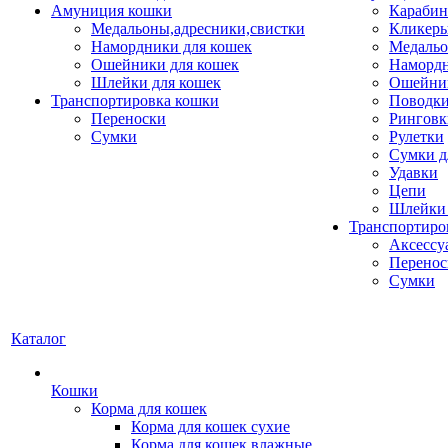
Амуниция кошки
Карабин
Медальоны,адресники,свистки
Кликеры
Намордники для кошек
Медальо
Ошейники для кошек
Наморд
Шлейки для кошек
Ошейник
Транспортировка кошки
Поводки
Переноски
Ринговк
Сумки
Рулетки
Сумки д
Удавки
Цепи
Шлейки 
Транспортиро
Аксессу
Перенос
Сумки
Каталог
Кошки
Корма для кошек
Корма для кошек сухие
Корма для кошек влажные