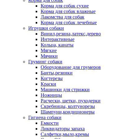
Корма для собак
Корма для собак сухие
Корма для собак влажные
Лакомства для собак
Корма для собак лечебные
Игрушки собаки
Винил,резина,латекс,дерево
Интерактивные
Кольца, канаты
Мягкие
Мячики
Груминг собаки
Оборудование для грумеров
Банты,резинки
Когтерезы
Краски
Машинки для стрижки
Ножницы
Расчески, щетки, пуходерки
Скребницы, колтунорезы
Шампуни,кондиционеры
Гигиена собаки
Емкости
Ликвидаторы запаха
Салфетки,мыло,кремы