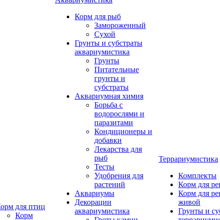
Корм для рыб
Замороженный
Сухой
Грунты и субстраты
аквариумистика
Грунты
Питательные
грунты и
субстраты
Аквариумная химия
Борьба с
водорослями и
паразитами
Кондиционеры и
добавки
Лекарства для
рыб
Террариумистика
Тесты
Удобрения для
Комплекты
растений
Корм для р
Аквариумы
Корм для р
Декорации
живой
орм для птиц
аквариумистика
Грунты и су
Корм
Гроты,камни
террариуми