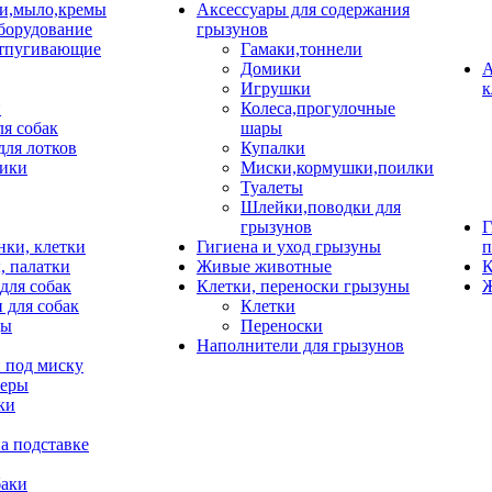
и,мыло,кремы
Аксессуары для содержания
борудование
грызунов
тпугивающие
Гамаки,тоннели
Домики
А
Игрушки
к
и
Колеса,прогулочные
ля собак
шары
для лотков
Купалки
ики
Миски,кормушки,поилки
Туалеты
Шлейки,поводки для
грызунов
Г
нки, клетки
Гигиена и уход грызуны
п
, палатки
Живые животные
К
для собак
Клетки, переноски грызуны
Ж
 для собак
Клетки
цы
Переноски
Наполнители для грызунов
 под миску
неры
ки
а подставке
баки