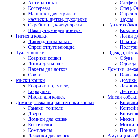
Антицарапки
Салфетк
Когтерезы
Спец. О
Машинки для стрижки
Спреи о
Расчески, щетки, пуходерки
Трусы
Скребницы, колтунорезы
Туалет собаки
Шампуни,кондиционеры
Коврик
Гигиена кошки
Лотки д
Ликвидаторы запаха
Пакеты 
Спреи отпугивающие
Подгузн
Туалет кошки
Одежда, обувь
Коврики кошки
Обувь
Лотки для кошек
Одежда
Пакеты для лотков
Домики, лежа
Совки
Вольеры
Миски кошки
Домики 
Коврики под миску
Лежанки
Кормушки
Лестни
Миски для кошек
Миски собаки
Домики, лежанки, когтеточки кошки
Коврики
Гамаки, тоннели
Контей
Дверцы
Кормуш
Домики для кошек
Миски
Когтеточки
Миски н
Комплексы
Поилки
Лежанки для кошек
Амуниция со