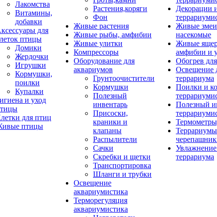
Лакомства
Растения,коряги
Декорации 
Витамины,
Фон
террариуми
добавки
Живые растения
Живые змеи
ксессуары для
Живые рыбы, амфибии
насекомые
леток птицы
Живые улитки
Живые яще
Домики
Компрессоры
амфибии и 
Жердочки
Оборудование для
Обогрев для
Игрушки
аквариумов
Освещение 
Кормушки,
Грунтоочистители
террариума
поилки
Кормушки
Поилки и к
Купалки
Полезный
террариуми
игиена и уход
инвентарь
Полезный и
тицы
Присоски,
террариуми
летки для птиц
краники и
Термометры
ивые птицы
клапаны
Террариумы
Распылители
черепашник
Сачки
Увлажнение 
Скребки и щетки
террариума
Транспортировка
Шланги и трубки
Освещение
аквариумистика
Терморегуляция
аквариумистика