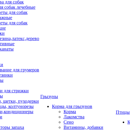
ва для собак
ля собак лечебные
еты для собак
ажные
еты для собак
хие
ки
езина,латекс,дерево
тивные
 канаты
ки
вание для грумеров
езинки
зы
 для стрижки
цы
Грызуны
и, щетки, пуходерки
цы, колтунорезы
Корма для грызунов
и,кондиционеры
Корма
Птицы
ки
Лакомства
Сено
К
торы запаха
Витамины, добавки