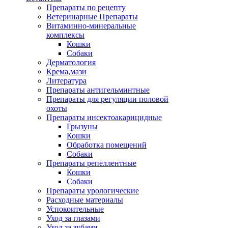
Препараты по рецепту
Ветеринарные Препараты
Витаминно-минеральные
комплексы
Кошки
Собаки
Дерматология
Крема,мази
Литература
Препараты антигельминтные
Препараты для регуляции половой
охоты
Препараты инсектоакарицидные
Грызуны
Кошки
Обработка помещений
Собаки
Препараты репеллентные
Кошки
Собаки
Препараты урологические
Расходные материалы
Успокоительные
Уход за глазами
Уход за зубами