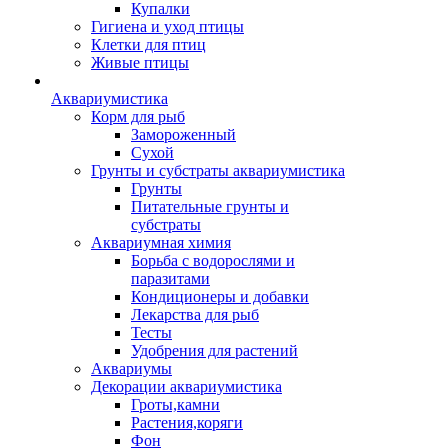
Купалки
Гигиена и уход птицы
Клетки для птиц
Живые птицы
Аквариумистика
Корм для рыб
Замороженный
Сухой
Грунты и субстраты аквариумистика
Грунты
Питательные грунты и
субстраты
Аквариумная химия
Борьба с водорослями и
паразитами
Кондиционеры и добавки
Лекарства для рыб
Тесты
Удобрения для растений
Аквариумы
Декорации аквариумистика
Гроты,камни
Растения,коряги
Фон