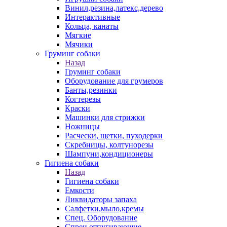
Винил,резина,латекс,дерево
Интерактивные
Кольца, канаты
Мягкие
Мячики
Груминг собаки
Назад
Груминг собаки
Оборудование для грумеров
Банты,резинки
Когтерезы
Краски
Машинки для стрижки
Ножницы
Расчески, щетки, пуходерки
Скребницы, колтунорезы
Шампуни,кондиционеры
Гигиена собаки
Назад
Гигиена собаки
Емкости
Ликвидаторы запаха
Салфетки,мыло,кремы
Спец. Оборудование
Спреи отпугивающие