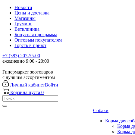
Новости
Цены и доставка
Магазины
Груминг
Ветклиника
Бонусная программа
Оптовым покупателям
Горсть в приют
+7 (383) 207-55-00
ежедневно 9:00 - 20:00
Гипермаркет зоотоваров
с лучшим ассортиментом
Личный кабинет
Войти
Корзина
пуста
0
Собаки
Корма для соб
Корма д
Корма д