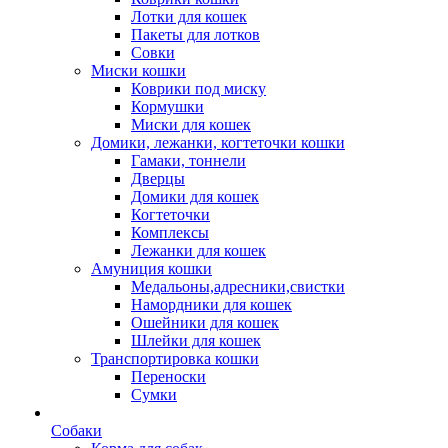
Лотки для кошек
Пакеты для лотков
Совки
Миски кошки
Коврики под миску
Кормушки
Миски для кошек
Домики, лежанки, когтеточки кошки
Гамаки, тоннели
Дверцы
Домики для кошек
Когтеточки
Комплексы
Лежанки для кошек
Амуниция кошки
Медальоны,адресники,свистки
Намордники для кошек
Ошейники для кошек
Шлейки для кошек
Транспортировка кошки
Переноски
Сумки
Собаки