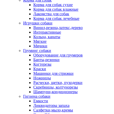
Корма для собак
Корма для собак сухие
Корма для собак влажные
Лакомства для собак
Корма для собак лечебные
Игрушки собаки
Винил,резина,латекс,дерево
Интерактивные
Кольца, канаты
Мягкие
Мячики
Груминг собаки
Оборудование для грумеров
Банты,резинки
Когтерезы
Краски
Машинки для стрижки
Ножницы
Расчески, щетки, пуходерки
Скребницы, колтунорезы
Шампуни,кондиционеры
Гигиена собаки
Емкости
Ликвидаторы запаха
Салфетки,мыло,кремы