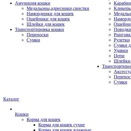
Амуниция кошки
Карабин
Медальоны,адресники,свистки
Кликеры
Намордники для кошек
Медальо
Ошейники для кошек
Наморд
Шлейки для кошек
Ошейник
Транспортировка кошки
Поводки
Переноски
Ринговк
Сумки
Рулетки
Сумки д
Удавки
Цепи
Шлейки 
Транспортиро
Аксессу
Перенос
Сумки
Каталог
Кошки
Корма для кошек
Корма для кошек сухие
Корма для кошек влажные