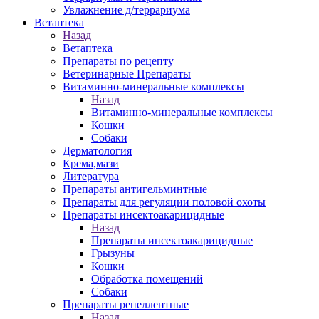
Увлажнение д/террариума
Ветаптека
Назад
Ветаптека
Препараты по рецепту
Ветеринарные Препараты
Витаминно-минеральные комплексы
Назад
Витаминно-минеральные комплексы
Кошки
Собаки
Дерматология
Крема,мази
Литература
Препараты антигельминтные
Препараты для регуляции половой охоты
Препараты инсектоакарицидные
Назад
Препараты инсектоакарицидные
Грызуны
Кошки
Обработка помещений
Собаки
Препараты репеллентные
Назад