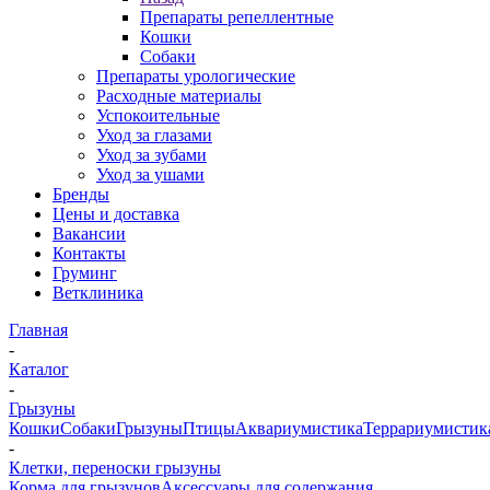
Препараты репеллентные
Кошки
Собаки
Препараты урологические
Расходные материалы
Успокоительные
Уход за глазами
Уход за зубами
Уход за ушами
Бренды
Цены и доставка
Вакансии
Контакты
Груминг
Ветклиника
Главная
-
Каталог
-
Грызуны
Кошки
Собаки
Грызуны
Птицы
Аквариумистика
Террариумистик
-
Клетки, переноски грызуны
Корма для грызунов
Аксессуары для содержания