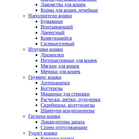
Лакомства для кошек
Корма для кошек лечебные
Наполнители кошки
Бумажные
Впитывающий
Древесный
Комкующийся
Силикагелевый
Игрушки кошки
Дразнилки
Интерактивные для кошек
Мягкие для кошек
Мячики для кошек
Груминг кошки
Антицарапки
Когтерезы
Машинки для стрижки
Расчески, щетки, пуходерки
Скребницы, колтунорезы
Шампуни,кондиционеры
Гигиена кошки
Ликвидаторы запаха
Спреи отпугивающие
Туалет кошки
Коврики кошки