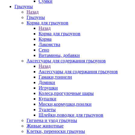
Сумки
Грызуны
Назад
Грызуны
Корма для грызунов
Назад
Корма для грызунов
Корма
Лакомства
Сено
Витамины, добавки
Аксессуары для содержания грызунов
Назад
Аксессуары для содержания грызунов
Гамаки,тоннели
Домики
Игрушки
Колеса,прогулочные шары
Купалки
Миски,кормушки,поилки
Туалеты
Шлейки,поводки для грызунов
Гигиена и уход грызуны
Живые животные
Клетки, переноски грызуны