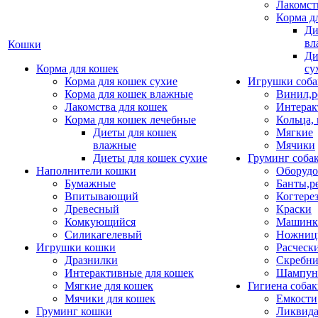
Лакомст
Корма д
Ди
вл
Кошки
Ди
Корма для кошек
су
Корма для кошек сухие
Игрушки соба
Корма для кошек влажные
Винил,р
Лакомства для кошек
Интерак
Корма для кошек лечебные
Кольца,
Диеты для кошек
Мягкие
влажные
Мячики
Диеты для кошек сухие
Груминг соба
Наполнители кошки
Оборудо
Бумажные
Банты,р
Впитывающий
Когтере
Древесный
Краски
Комкующийся
Машинки
Силикагелевый
Ножни
Игрушки кошки
Расческ
Дразнилки
Скребни
Интерактивные для кошек
Шампун
Мягкие для кошек
Гигиена соба
Мячики для кошек
Емкости
Груминг кошки
Ликвида