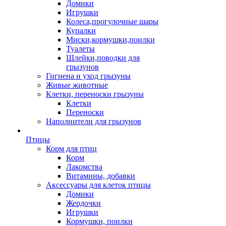
Домики
Игрушки
Колеса,прогулочные шары
Купалки
Миски,кормушки,поилки
Туалеты
Шлейки,поводки для
грызунов
Гигиена и уход грызуны
Живые животные
Клетки, переноски грызуны
Клетки
Переноски
Наполнители для грызунов
Птицы
Корм для птиц
Корм
Лакомства
Витамины, добавки
Аксессуары для клеток птицы
Домики
Жердочки
Игрушки
Кормушки, поилки