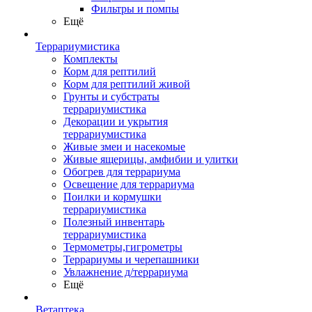
Фильтры и помпы
Ещё
Террариумистика
Комплекты
Корм для рептилий
Корм для рептилий живой
Грунты и субстраты
террариумистика
Декорации и укрытия
террариумистика
Живые змеи и насекомые
Живые ящерицы, амфибии и улитки
Обогрев для террариума
Освещение для террариума
Поилки и кормушки
террариумистика
Полезный инвентарь
террариумистика
Термометры,гигрометры
Террариумы и черепашники
Увлажнение д/террариума
Ещё
Ветаптека