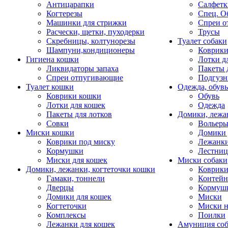
Антицарапки
Салфетк
Когтерезы
Спец. О
Машинки для стрижки
Спреи о
Расчески, щетки, пуходерки
Трусы
Скребницы, колтунорезы
Туалет собаки
Шампуни,кондиционеры
Коврик
Гигиена кошки
Лотки д
Ликвидаторы запаха
Пакеты 
Спреи отпугивающие
Подгузн
Туалет кошки
Одежда, обувь
Коврики кошки
Обувь
Лотки для кошек
Одежда
Пакеты для лотков
Домики, лежа
Совки
Вольеры
Миски кошки
Домики 
Коврики под миску
Лежанки
Кормушки
Лестни
Миски для кошек
Миски собаки
Домики, лежанки, когтеточки кошки
Коврики
Гамаки, тоннели
Контей
Дверцы
Кормуш
Домики для кошек
Миски
Когтеточки
Миски н
Комплексы
Поилки
Лежанки для кошек
Амуниция со