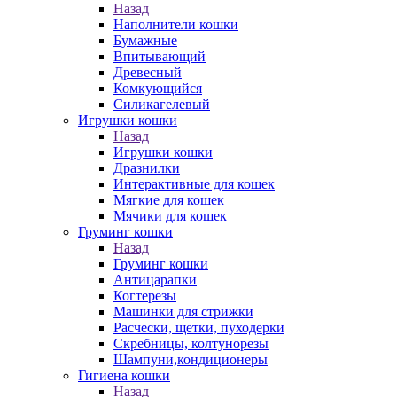
Назад
Наполнители кошки
Бумажные
Впитывающий
Древесный
Комкующийся
Силикагелевый
Игрушки кошки
Назад
Игрушки кошки
Дразнилки
Интерактивные для кошек
Мягкие для кошек
Мячики для кошек
Груминг кошки
Назад
Груминг кошки
Антицарапки
Когтерезы
Машинки для стрижки
Расчески, щетки, пуходерки
Скребницы, колтунорезы
Шампуни,кондиционеры
Гигиена кошки
Назад