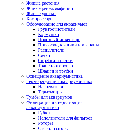
Живые растения
Живые рыбы, амфибии
Живые улитки
Компрессоры
Оборудование для аквариумов
Грунтоочистители
Кормушки
Полезный инвентарь
Присоски, краники и клапаны
Распылители
Сачки
Скребки и щетки
Транспортировка
Шланги и трубки
Освещение аквариумистика
Терморегуляция аквариумистика
Нагреватели
Термометры
Тумбы для аквариумов
Фильтрация и стерилизация
аквариумистика
Губки
Наполнители для фильтров
Роторы
Стерилизаторы