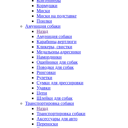
Контейнеры
Кормушки
Миски
Миски на подставке
Поилки
Амуниция собаки
Назад
Амуниция собаки
Карабины,вертлюги
Кликеры, свистки
Медальоны,адресники
Намордники
Ошейники для собак
Поводки для собак
Ринговки
Рулетки
Сумки для дрессировки
Удавки
Цепи
Шлейки для собак
Транспортировка собаки
Назад
Транспортировка собаки
Аксессуары для авто
Переноски