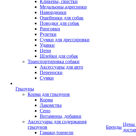
Кликеры, свистки
Медальоны,адресники
Намордники
Ошейники для собак
Поводки для собак
Ринговки
Рулетки
Сумки для дрессировки
Удавки
Цепи
Шлейки для собак
Транспортировка собаки
Аксессуары для авто
Переноски
Сумки
Грызуны
Корма для грызунов
Корма
Лакомства
Сено
Витамины, добавки
Аксессуары для содержания
Цены
грызунов
Бренды
доста
Гамаки,тоннели