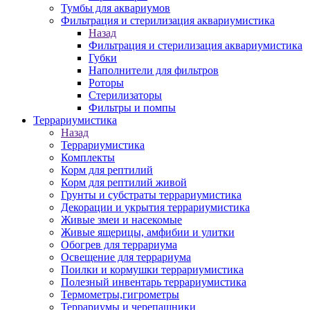
Тумбы для аквариумов
Фильтрация и стерилизация аквариумистика
Назад
Фильтрация и стерилизация аквариумистика
Губки
Наполнители для фильтров
Роторы
Стерилизаторы
Фильтры и помпы
Террариумистика
Назад
Террариумистика
Комплекты
Корм для рептилий
Корм для рептилий живой
Грунты и субстраты террариумистика
Декорации и укрытия террариумистика
Живые змеи и насекомые
Живые ящерицы, амфибии и улитки
Обогрев для террариума
Освещение для террариума
Поилки и кормушки террариумистика
Полезный инвентарь террариумистика
Термометры,гигрометры
Террариумы и черепашники