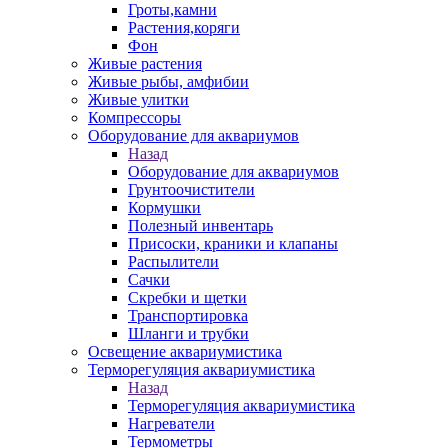
Гроты,камни
Растения,коряги
Фон
Живые растения
Живые рыбы, амфибии
Живые улитки
Компрессоры
Оборудование для аквариумов
Назад
Оборудование для аквариумов
Грунтоочистители
Кормушки
Полезный инвентарь
Присоски, краники и клапаны
Распылители
Сачки
Скребки и щетки
Транспортировка
Шланги и трубки
Освещение аквариумистика
Терморегуляция аквариумистика
Назад
Терморегуляция аквариумистика
Нагреватели
Термометры