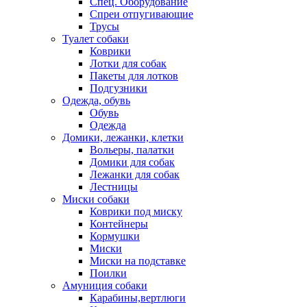
Спец. Оборудование
Спреи отпугивающие
Трусы
Туалет собаки
Коврики
Лотки для собак
Пакеты для лотков
Подгузники
Одежда, обувь
Обувь
Одежда
Домики, лежанки, клетки
Вольеры, палатки
Домики для собак
Лежанки для собак
Лестницы
Миски собаки
Коврики под миску
Контейнеры
Кормушки
Миски
Миски на подставке
Поилки
Амуниция собаки
Карабины,вертлюги