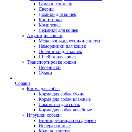
Гамаки, тоннели
Дверцы
Домики для кошек
Когтеточки
Комплексы
Лежанки для кошек
Амуниция кошки
Медальоны,адресники,свистки
Намордники для кошек
Ошейники для кошек
Шлейки для кошек
Транспортировка кошки
Переноски
Сумки
Собаки
Корма для собак
Корма для собак сухие
Корма для собак влажные
Лакомства для собак
Корма для собак лечебные
Игрушки собаки
Винил,резина,латекс,дерево
Интерактивные
Кольца, канаты