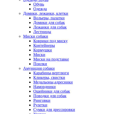
Обувь
Одежда
Домики, лежанки, клетки
Вольеры, палатки
Домики для собак
Лежанки для собак
Лестницы
Миски собаки
Коврики под миску
Контейнеры
Кормушки
Миски
Миски на подставке
Поилки
Амуниция собаки
Карабины,вертлюги
Кликеры, свистки
Медальоны,адресники
Намордники
Ошейники для собак
Поводки для собак
Ринговки
Рулетки
Сумки для дрессировки