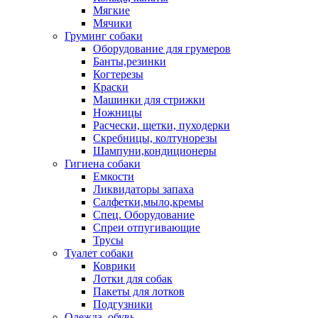
Мягкие
Мячики
Груминг собаки
Оборудование для грумеров
Банты,резинки
Когтерезы
Краски
Машинки для стрижки
Ножницы
Расчески, щетки, пуходерки
Скребницы, колтунорезы
Шампуни,кондиционеры
Гигиена собаки
Емкости
Ликвидаторы запаха
Салфетки,мыло,кремы
Спец. Оборудование
Спреи отпугивающие
Трусы
Туалет собаки
Коврики
Лотки для собак
Пакеты для лотков
Подгузники
Одежда, обувь