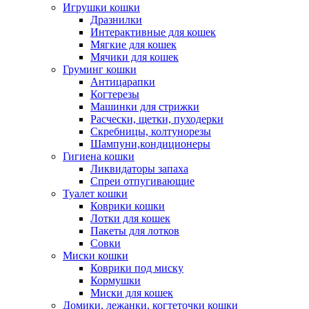
Игрушки кошки
Дразнилки
Интерактивные для кошек
Мягкие для кошек
Мячики для кошек
Груминг кошки
Антицарапки
Когтерезы
Машинки для стрижки
Расчески, щетки, пуходерки
Скребницы, колтунорезы
Шампуни,кондиционеры
Гигиена кошки
Ликвидаторы запаха
Спреи отпугивающие
Туалет кошки
Коврики кошки
Лотки для кошек
Пакеты для лотков
Совки
Миски кошки
Коврики под миску
Кормушки
Миски для кошек
Домики, лежанки, когтеточки кошки