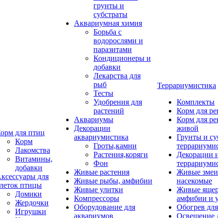
грунты и
субстраты
Аквариумная химия
Борьба с
водорослями и
паразитами
Кондиционеры и
добавки
Лекарства для
рыб
Террариумистика
Тесты
Удобрения для
Комплекты
растений
Корм для р
Аквариумы
Корм для р
Декорации
живой
орм для птиц
аквариумистика
Грунты и су
Корм
Гроты,камни
террариуми
Лакомства
Растения,коряги
Декорации 
Витамины,
Фон
террариуми
добавки
Живые растения
Живые змеи
ксессуары для
Живые рыбы, амфибии
насекомые
леток птицы
Живые улитки
Живые яще
Домики
Компрессоры
амфибии и 
Жердочки
Оборудование для
Обогрев для
Игрушки
аквариумов
Освещение 