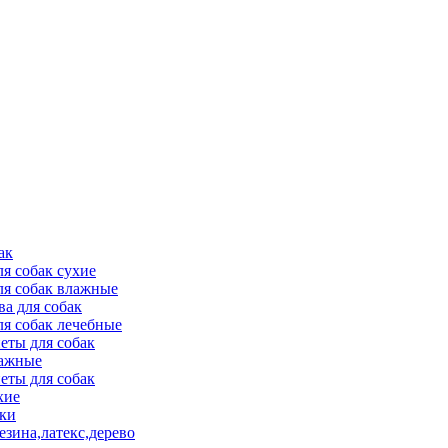
ак
ля собак сухие
ля собак влажные
ва для собак
ля собак лечебные
еты для собак
ажные
еты для собак
хие
ки
езина,латекс,дерево