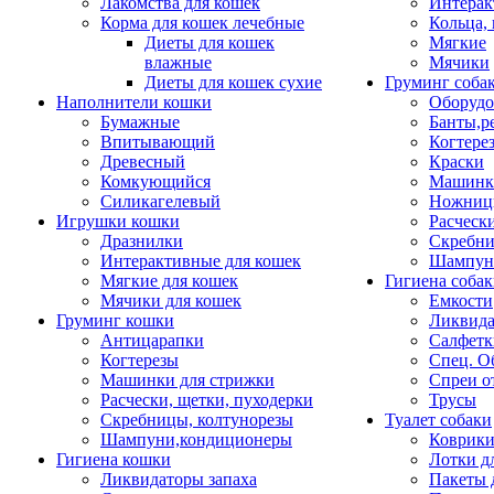
Лакомства для кошек
Интерак
Корма для кошек лечебные
Кольца,
Диеты для кошек
Мягкие
влажные
Мячики
Диеты для кошек сухие
Груминг соба
Наполнители кошки
Оборудо
Бумажные
Банты,р
Впитывающий
Когтере
Древесный
Краски
Комкующийся
Машинки
Силикагелевый
Ножни
Игрушки кошки
Расческ
Дразнилки
Скребни
Интерактивные для кошек
Шампун
Мягкие для кошек
Гигиена соба
Мячики для кошек
Емкости
Груминг кошки
Ликвида
Антицарапки
Салфетк
Когтерезы
Спец. О
Машинки для стрижки
Спреи о
Расчески, щетки, пуходерки
Трусы
Скребницы, колтунорезы
Туалет собаки
Шампуни,кондиционеры
Коврик
Гигиена кошки
Лотки д
Ликвидаторы запаха
Пакеты 