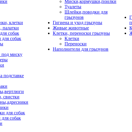
ики
Миски,кормушки,поилки
Туалеты
Шлейки,поводки для
грызунов
Г
нки, клетки
Гигиена и уход грызуны
п
, палатки
Живые животные
К
для собак
Клетки, переноски грызуны
Ж
 для собак
Клетки
цы
Переноски
Наполнители для грызунов
 под миску
неры
ки
а подставке
баки
ы,вертлюги
, свистки
ны,адресники
ники
и для собак
 для собак
и