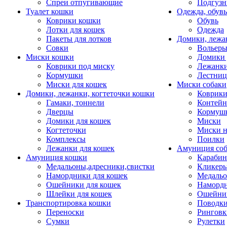
Спреи отпугивающие
Подгузн
Туалет кошки
Одежда, обувь
Коврики кошки
Обувь
Лотки для кошек
Одежда
Пакеты для лотков
Домики, лежа
Совки
Вольеры
Миски кошки
Домики 
Коврики под миску
Лежанки
Кормушки
Лестни
Миски для кошек
Миски собаки
Домики, лежанки, когтеточки кошки
Коврики
Гамаки, тоннели
Контей
Дверцы
Кормуш
Домики для кошек
Миски
Когтеточки
Миски н
Комплексы
Поилки
Лежанки для кошек
Амуниция со
Амуниция кошки
Карабин
Медальоны,адресники,свистки
Кликеры
Намордники для кошек
Медальо
Ошейники для кошек
Наморд
Шлейки для кошек
Ошейник
Транспортировка кошки
Поводки
Переноски
Ринговк
Сумки
Рулетки