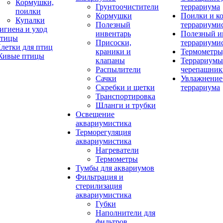
Кормушки,
Грунтоочистители
террариума
поилки
Кормушки
Поилки и к
Купалки
Полезный
террариуми
игиена и уход
инвентарь
Полезный и
тицы
Присоски,
террариуми
летки для птиц
краники и
Термометры
ивые птицы
клапаны
Террариумы
Распылители
черепашник
Сачки
Увлажнение 
Скребки и щетки
террариума
Транспортировка
Шланги и трубки
Освещение
аквариумистика
Терморегуляция
аквариумистика
Нагреватели
Термометры
Тумбы для аквариумов
Фильтрация и
стерилизация
аквариумистика
Губки
Наполнители для
фильтров