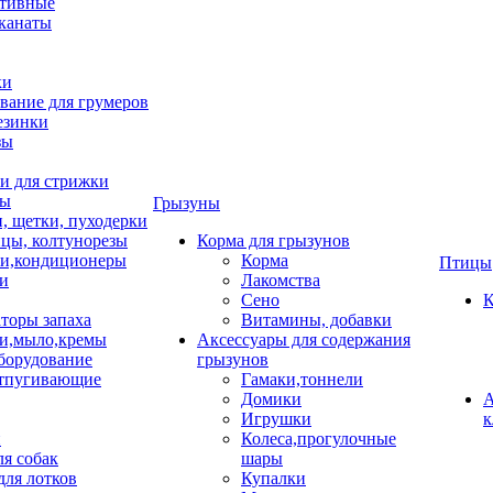
тивные
 канаты
ки
вание для грумеров
езинки
зы
 для стрижки
цы
Грызуны
и, щетки, пуходерки
цы, колтунорезы
Корма для грызунов
и,кондиционеры
Корма
Птицы
ки
Лакомства
Сено
К
торы запаха
Витамины, добавки
и,мыло,кремы
Аксессуары для содержания
борудование
грызунов
тпугивающие
Гамаки,тоннели
Домики
А
Игрушки
к
и
Колеса,прогулочные
ля собак
шары
для лотков
Купалки