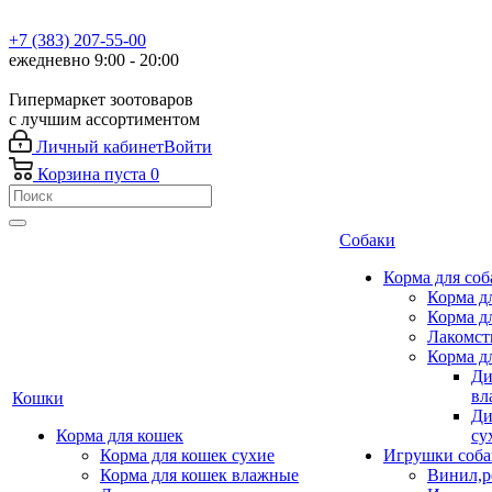
+7 (383) 207-55-00
ежедневно 9:00 - 20:00
Гипермаркет зоотоваров
с лучшим ассортиментом
Личный кабинет
Войти
Корзина
пуста
0
Собаки
Корма для соб
Корма д
Корма д
Лакомст
Корма д
Ди
вл
Кошки
Ди
Корма для кошек
су
Корма для кошек сухие
Игрушки соба
Корма для кошек влажные
Винил,р