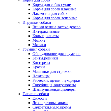
Корма для собак
Корма для собак сухие
Корма для собак влажные
Лакомства для собак
Корма для собак лечебные
Игрушки собаки
Винил,резина,латекс,дерево
Интерактивные
Кольца, канаты
Мягкие
Мячики
Груминг собаки
Оборудование для грумеров
Банты,резинки
Когтерезы
Краски
Машинки для стрижки
Ножницы
Расчески, щетки, пуходерки
Скребницы, колтунорезы
Шампуни,кондиционеры
Гигиена собаки
Емкости
Ликвидаторы запаха
Салфетки,мыло,кремы