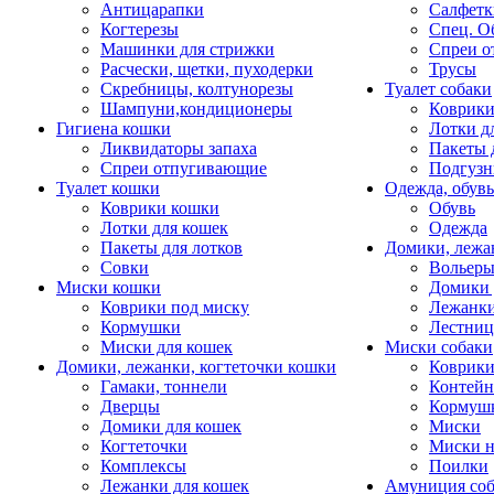
Антицарапки
Салфетк
Когтерезы
Спец. О
Машинки для стрижки
Спреи о
Расчески, щетки, пуходерки
Трусы
Скребницы, колтунорезы
Туалет собаки
Шампуни,кондиционеры
Коврик
Гигиена кошки
Лотки д
Ликвидаторы запаха
Пакеты 
Спреи отпугивающие
Подгузн
Туалет кошки
Одежда, обувь
Коврики кошки
Обувь
Лотки для кошек
Одежда
Пакеты для лотков
Домики, лежа
Совки
Вольеры
Миски кошки
Домики 
Коврики под миску
Лежанки
Кормушки
Лестни
Миски для кошек
Миски собаки
Домики, лежанки, когтеточки кошки
Коврики
Гамаки, тоннели
Контей
Дверцы
Кормуш
Домики для кошек
Миски
Когтеточки
Миски н
Комплексы
Поилки
Лежанки для кошек
Амуниция со