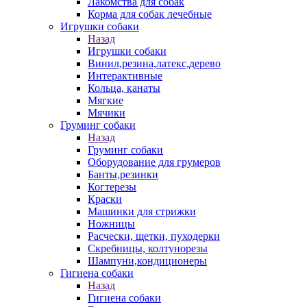
Лакомства для собак
Корма для собак лечебные
Игрушки собаки
Назад
Игрушки собаки
Винил,резина,латекс,дерево
Интерактивные
Кольца, канаты
Мягкие
Мячики
Груминг собаки
Назад
Груминг собаки
Оборудование для грумеров
Банты,резинки
Когтерезы
Краски
Машинки для стрижки
Ножницы
Расчески, щетки, пуходерки
Скребницы, колтунорезы
Шампуни,кондиционеры
Гигиена собаки
Назад
Гигиена собаки