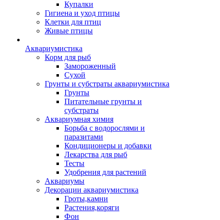
Купалки
Гигиена и уход птицы
Клетки для птиц
Живые птицы
Аквариумистика
Корм для рыб
Замороженный
Сухой
Грунты и субстраты аквариумистика
Грунты
Питательные грунты и
субстраты
Аквариумная химия
Борьба с водорослями и
паразитами
Кондиционеры и добавки
Лекарства для рыб
Тесты
Удобрения для растений
Аквариумы
Декорации аквариумистика
Гроты,камни
Растения,коряги
Фон