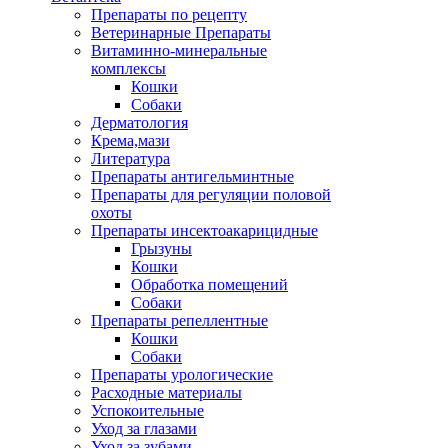
Препараты по рецепту
Ветеринарные Препараты
Витаминно-минеральные
комплексы
Кошки
Собаки
Дерматология
Крема,мази
Литература
Препараты антигельминтные
Препараты для регуляции половой
охоты
Препараты инсектоакарицидные
Грызуны
Кошки
Обработка помещений
Собаки
Препараты репеллентные
Кошки
Собаки
Препараты урологические
Расходные материалы
Успокоительные
Уход за глазами
Уход за зубами