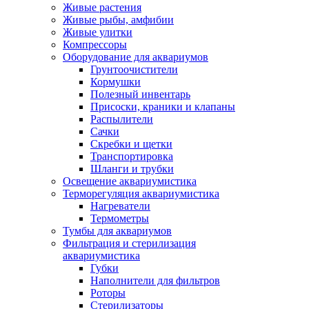
Живые растения
Живые рыбы, амфибии
Живые улитки
Компрессоры
Оборудование для аквариумов
Грунтоочистители
Кормушки
Полезный инвентарь
Присоски, краники и клапаны
Распылители
Сачки
Скребки и щетки
Транспортировка
Шланги и трубки
Освещение аквариумистика
Терморегуляция аквариумистика
Нагреватели
Термометры
Тумбы для аквариумов
Фильтрация и стерилизация
аквариумистика
Губки
Наполнители для фильтров
Роторы
Стерилизаторы