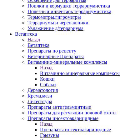
Освещение для террариума
Поилки и кормушки террариумистика
Полезный инвентарь террариумистика
Термометры,гигрометры
Террариумы и черепашники
Увлажнение д/террариума
Ветаптека
Назад
Ветаптека
Препараты по рецепту
Ветеринарные Препараты
Витаминно-минеральные комплексы
Назад
Витаминно-минеральные комплексы
Кошки
Собаки
Дерматология
Крема,мази
Литература
Препараты антигельминтные
Препараты для регуляции половой охоты
Препараты инсектоакарицидные
Назад
Препараты инсектоакарицидные
Грызуны