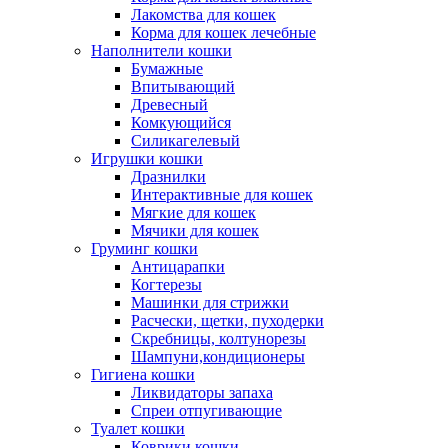
Лакомства для кошек
Корма для кошек лечебные
Наполнители кошки
Бумажные
Впитывающий
Древесный
Комкующийся
Силикагелевый
Игрушки кошки
Дразнилки
Интерактивные для кошек
Мягкие для кошек
Мячики для кошек
Груминг кошки
Антицарапки
Когтерезы
Машинки для стрижки
Расчески, щетки, пуходерки
Скребницы, колтунорезы
Шампуни,кондиционеры
Гигиена кошки
Ликвидаторы запаха
Спреи отпугивающие
Туалет кошки
Коврики кошки