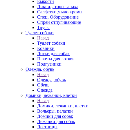
Емкости
Ликвидаторы запаха
Салфетки,мыло,кремы
Спец. Оборудование
Спреи отпугивающие
Трусы
Туалет собаки
Назад
Туалет собаки
Коврики
Лотки для собак
Пакеты для лотков
Подгузники
Одежда, обувь
Назад
Одежда, обувь
Обувь
Одежда
Домики, лежанки, клетки
Назад
Домики, лежанки, клетки
Вольеры, палатки
Домики для собак
Лежанки для собак
Лестницы