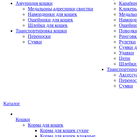
Амуниция кошки
Карабин
Медальоны,адресники,свистки
Кликеры
Намордники для кошек
Медальо
Ошейники для кошек
Наморд
Шлейки для кошек
Ошейник
Транспортировка кошки
Поводки
Переноски
Ринговк
Сумки
Рулетки
Сумки д
Удавки
Цепи
Шлейки 
Транспортиро
Аксессу
Перенос
Сумки
Каталог
Кошки
Корма для кошек
Корма для кошек сухие
Корма для кошек влажные