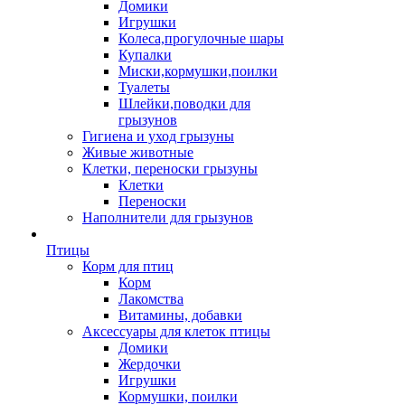
Домики
Игрушки
Колеса,прогулочные шары
Купалки
Миски,кормушки,поилки
Туалеты
Шлейки,поводки для
грызунов
Гигиена и уход грызуны
Живые животные
Клетки, переноски грызуны
Клетки
Переноски
Наполнители для грызунов
Птицы
Корм для птиц
Корм
Лакомства
Витамины, добавки
Аксессуары для клеток птицы
Домики
Жердочки
Игрушки
Кормушки, поилки