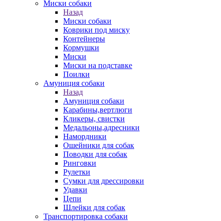
Миски собаки
Назад
Миски собаки
Коврики под миску
Контейнеры
Кормушки
Миски
Миски на подставке
Поилки
Амуниция собаки
Назад
Амуниция собаки
Карабины,вертлюги
Кликеры, свистки
Медальоны,адресники
Намордники
Ошейники для собак
Поводки для собак
Ринговки
Рулетки
Сумки для дрессировки
Удавки
Цепи
Шлейки для собак
Транспортировка собаки