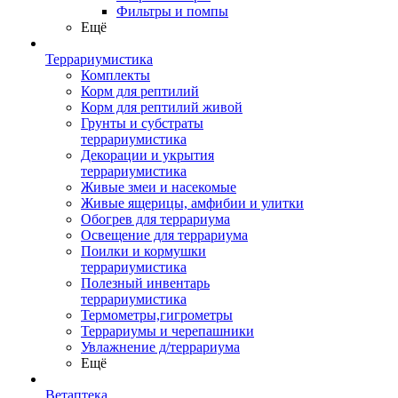
Фильтры и помпы
Ещё
Террариумистика
Комплекты
Корм для рептилий
Корм для рептилий живой
Грунты и субстраты
террариумистика
Декорации и укрытия
террариумистика
Живые змеи и насекомые
Живые ящерицы, амфибии и улитки
Обогрев для террариума
Освещение для террариума
Поилки и кормушки
террариумистика
Полезный инвентарь
террариумистика
Термометры,гигрометры
Террариумы и черепашники
Увлажнение д/террариума
Ещё
Ветаптека