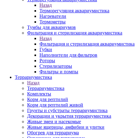
Назад
Терморегуляция аквариумистика
Нагреватели
Термометры
Тумбы для аквариумов
Фильтрация и стерилизация аквариумистика
Назад
Фильтрация и стерилизация аквариумистика
Губки
Наполнители для фильтров
Роторы
Стерилизаторы
Фильтры и помпы
Террариумистика
Назад
Террариумистика
Комплекты
Корм для рептилий
Корм для рептилий живой
Грунты и субстраты террариумистика
Декорации и укрытия террариумистика
Живые змеи и насекомые
Живые ящерицы, амфибии и улитки
Обогрев для террариума