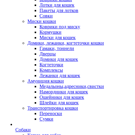
Лотки для кошек
Пакеты для лотков
Совки
Миски кошки
Коврики под миску
Кормушки
Миски для кошек
Домики, лежанки, когтеточки кошки
Гамаки, тоннели
Дверцы
Домики для кошек
Когтеточки
Комплексы
Лежанки для кошек
Амуниция кошки
Медальоны,адресники,свистки
Намордники для кошек
Ошейники для кошек
Шлейки для кошек
Транспортировка кошки
Переноски
Сумки
Собаки