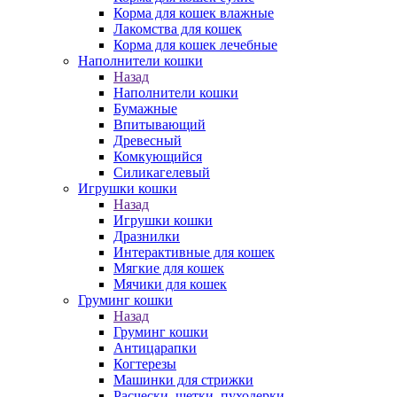
Корма для кошек влажные
Лакомства для кошек
Корма для кошек лечебные
Наполнители кошки
Назад
Наполнители кошки
Бумажные
Впитывающий
Древесный
Комкующийся
Силикагелевый
Игрушки кошки
Назад
Игрушки кошки
Дразнилки
Интерактивные для кошек
Мягкие для кошек
Мячики для кошек
Груминг кошки
Назад
Груминг кошки
Антицарапки
Когтерезы
Машинки для стрижки
Расчески, щетки, пуходерки