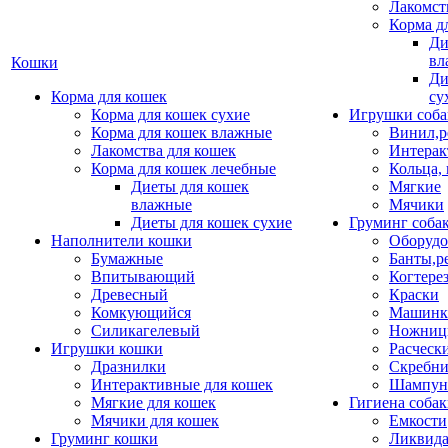
Лакомст
Корма д
Ди
вл
Кошки
Ди
Корма для кошек
су
Корма для кошек сухие
Игрушки соба
Корма для кошек влажные
Винил,р
Лакомства для кошек
Интерак
Корма для кошек лечебные
Кольца,
Диеты для кошек
Мягкие
влажные
Мячики
Диеты для кошек сухие
Груминг соба
Наполнители кошки
Оборудо
Бумажные
Банты,р
Впитывающий
Когтере
Древесный
Краски
Комкующийся
Машинки
Силикагелевый
Ножни
Игрушки кошки
Расческ
Дразнилки
Скребни
Интерактивные для кошек
Шампун
Мягкие для кошек
Гигиена соба
Мячики для кошек
Емкости
Груминг кошки
Ликвида