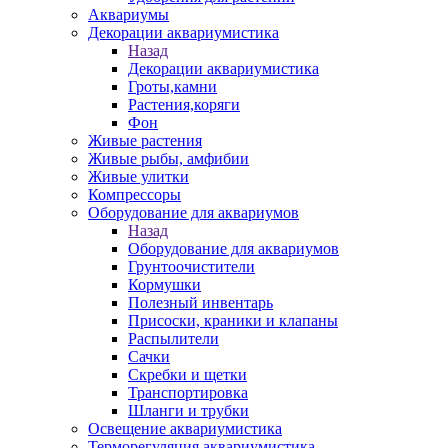
Аквариумы
Декорации аквариумистика
Назад
Декорации аквариумистика
Гроты,камни
Растения,коряги
Фон
Живые растения
Живые рыбы, амфибии
Живые улитки
Компрессоры
Оборудование для аквариумов
Назад
Оборудование для аквариумов
Грунтоочистители
Кормушки
Полезный инвентарь
Присоски, краники и клапаны
Распылители
Сачки
Скребки и щетки
Транспортировка
Шланги и трубки
Освещение аквариумистика
Терморегуляция аквариумистика