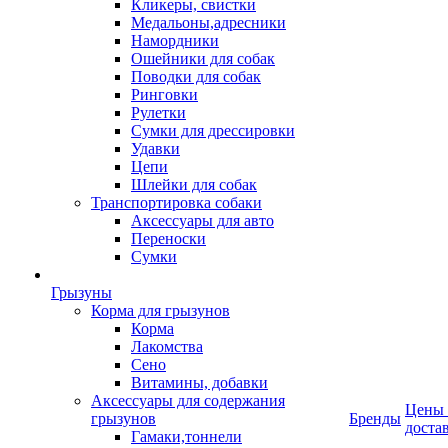
Кликеры, свистки
Медальоны,адресники
Намордники
Ошейники для собак
Поводки для собак
Ринговки
Рулетки
Сумки для дрессировки
Удавки
Цепи
Шлейки для собак
Транспортировка собаки
Аксессуары для авто
Переноски
Сумки
Грызуны
Корма для грызунов
Корма
Лакомства
Сено
Витамины, добавки
Аксессуары для содержания
Цены
грызунов
Бренды
доста
Гамаки,тоннели