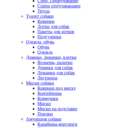
Спец. Оборудование
Спреи отпугивающие
Трусы
Туалет собаки
Коврики
Лотки для собак
Пакеты для лотков
Подгузники
Одежда, обувь
Обувь
Одежда
Домики, лежанки, клетки
Вольеры, палатки
Домики для собак
Лежанки для собак
Лестницы
Миски собаки
Коврики под миску
Контейнеры
Кормушки
Миски
Миски на подставке
Поилки
Амуниция собаки
Карабины,вертлюги