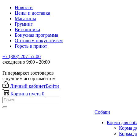
Новости
Цены и доставка
Магазины
Груминг
Ветклиника
Бонусная программа
Оптовым покупателям
Горсть в приют
+7 (383) 207-55-00
ежедневно 9:00 - 20:00
Гипермаркет зоотоваров
с лучшим ассортиментом
Личный кабинет
Войти
Корзина
пуста
0
Собаки
Корма для соб
Корма д
Корма д