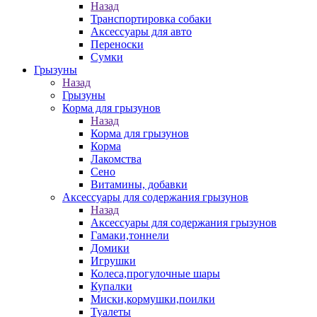
Назад
Транспортировка собаки
Аксессуары для авто
Переноски
Сумки
Грызуны
Назад
Грызуны
Корма для грызунов
Назад
Корма для грызунов
Корма
Лакомства
Сено
Витамины, добавки
Аксессуары для содержания грызунов
Назад
Аксессуары для содержания грызунов
Гамаки,тоннели
Домики
Игрушки
Колеса,прогулочные шары
Купалки
Миски,кормушки,поилки
Туалеты