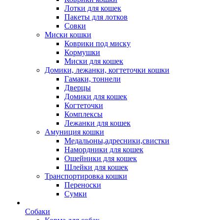
Лотки для кошек
Пакеты для лотков
Совки
Миски кошки
Коврики под миску
Кормушки
Миски для кошек
Домики, лежанки, когтеточки кошки
Гамаки, тоннели
Дверцы
Домики для кошек
Когтеточки
Комплексы
Лежанки для кошек
Амуниция кошки
Медальоны,адресники,свистки
Намордники для кошек
Ошейники для кошек
Шлейки для кошек
Транспортировка кошки
Переноски
Сумки
Собаки