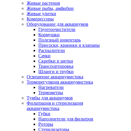
Живые растения
Живые рыбы, амфибии
Живые улитки
Компрессоры
Оборудование для аквариумов
Грунтоочистители
Кормушки
Полезный инвентарь
Присоски, краники и клапаны
Распылители
Сачки
Скребки и щетки
Транспортировка
Шланги и трубки
Освещение аквариумистика
Терморегуляция аквариумистика
Нагреватели
Термометры
Тумбы для аквариумов
Фильтрация и стерилизация
аквариумистика
Губки
Наполнители для фильтров
Роторы
Стерилизаторы