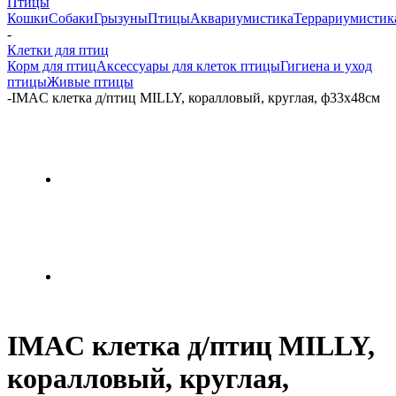
Птицы
Кошки
Собаки
Грызуны
Птицы
Аквариумистика
Террариумистик
-
Клетки для птиц
Корм для птиц
Аксессуары для клеток птицы
Гигиена и уход
птицы
Живые птицы
-
IMAC клетка д/птиц MILLY, коралловый, круглая, ф33х48см
IMAC клетка д/птиц MILLY,
коралловый, круглая,