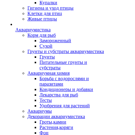
Купалки
Гигиена и уход птицы
Клетки для птиц
Живые птицы
Аквариумистика
Корм для рыб
Замороженный
Сухой
Грунты и субстраты аквариумистика
Грунты
Питательные грунты и
субстраты
Аквариумная химия
Борьба с водорослями и
паразитами
Кондиционеры и добавки
Лекарства для рыб
Тесты
Удобрения для растений
Аквариумы
Декорации аквариумистика
Гроты,камни
Растения,коряги
Фон