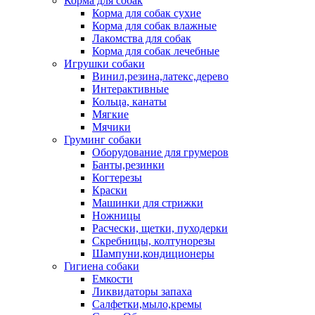
Корма для собак
Корма для собак сухие
Корма для собак влажные
Лакомства для собак
Корма для собак лечебные
Игрушки собаки
Винил,резина,латекс,дерево
Интерактивные
Кольца, канаты
Мягкие
Мячики
Груминг собаки
Оборудование для грумеров
Банты,резинки
Когтерезы
Краски
Машинки для стрижки
Ножницы
Расчески, щетки, пуходерки
Скребницы, колтунорезы
Шампуни,кондиционеры
Гигиена собаки
Емкости
Ликвидаторы запаха
Салфетки,мыло,кремы