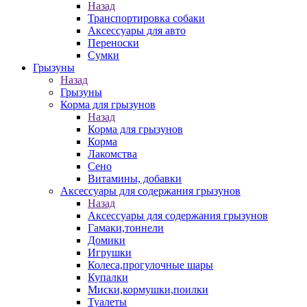
Назад
Транспортировка собаки
Аксессуары для авто
Переноски
Сумки
Грызуны
Назад
Грызуны
Корма для грызунов
Назад
Корма для грызунов
Корма
Лакомства
Сено
Витамины, добавки
Аксессуары для содержания грызунов
Назад
Аксессуары для содержания грызунов
Гамаки,тоннели
Домики
Игрушки
Колеса,прогулочные шары
Купалки
Миски,кормушки,поилки
Туалеты