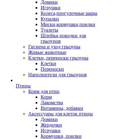
Домики
Игрушки
Колеса,прогулочные шары
Купалки
Миски,кормушки,поилки
Туалеты
Шлейки,поводки для
грызунов
Гигиена и уход грызуны
Живые животные
Клетки, переноски грызуны
Клетки
Переноски
Наполнители для грызунов
Птицы
Корм для птиц
Корм
Лакомства
Витамины, добавки
Аксессуары для клеток птицы
Домики
Жердочки
Игрушки
Кормушки, поилки