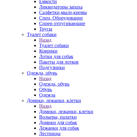
Емкости
Ликвидаторы запаха
Салфетки,мыло,кремы
Спец. Оборудование
Спреи отпугивающие
Трусы
Туалет собаки
Назад
Туалет собаки
Коврики
Лотки для собак
Пакеты для лотков
Подгузники
Одежда, обувь
Назад
Одежда, обувь
Обувь
Одежда
Домики, лежанки, клетки
Назад
Домики, лежанки, клетки
Вольеры, палатки
Домики для собак
Лежанки для собак
Лестницы