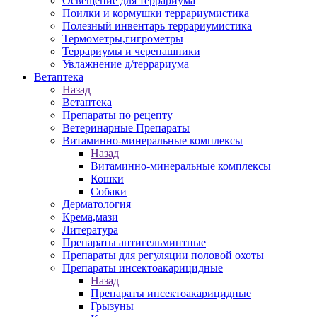
Освещение для террариума
Поилки и кормушки террариумистика
Полезный инвентарь террариумистика
Термометры,гигрометры
Террариумы и черепашники
Увлажнение д/террариума
Ветаптека
Назад
Ветаптека
Препараты по рецепту
Ветеринарные Препараты
Витаминно-минеральные комплексы
Назад
Витаминно-минеральные комплексы
Кошки
Собаки
Дерматология
Крема,мази
Литература
Препараты антигельминтные
Препараты для регуляции половой охоты
Препараты инсектоакарицидные
Назад
Препараты инсектоакарицидные
Грызуны