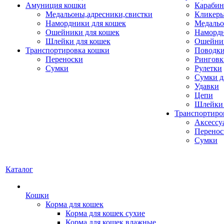
Амуниция кошки
Карабин
Медальоны,адресники,свистки
Кликеры
Намордники для кошек
Медальо
Ошейники для кошек
Наморд
Шлейки для кошек
Ошейник
Транспортировка кошки
Поводки
Переноски
Ринговк
Сумки
Рулетки
Сумки д
Удавки
Цепи
Шлейки 
Транспортиро
Аксессу
Перенос
Сумки
Каталог
Кошки
Корма для кошек
Корма для кошек сухие
Корма для кошек влажные