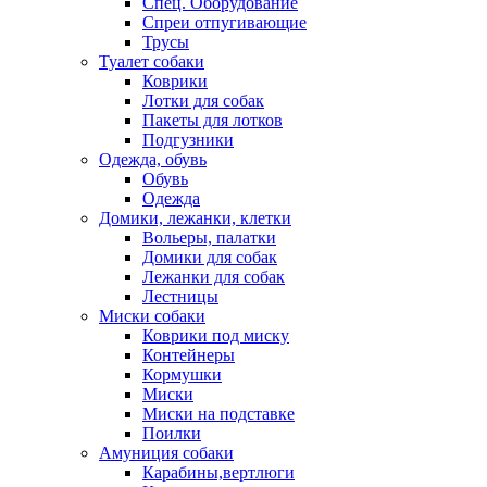
Спец. Оборудование
Спреи отпугивающие
Трусы
Туалет собаки
Коврики
Лотки для собак
Пакеты для лотков
Подгузники
Одежда, обувь
Обувь
Одежда
Домики, лежанки, клетки
Вольеры, палатки
Домики для собак
Лежанки для собак
Лестницы
Миски собаки
Коврики под миску
Контейнеры
Кормушки
Миски
Миски на подставке
Поилки
Амуниция собаки
Карабины,вертлюги