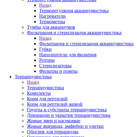
Назад
Терморегуляция аквариумистика
Нагреватели
Термометры
Тумбы для аквариумов
Фильтрация и стерилизация аквариумистика
Назад
Фильтрация и стерилизация аквариумистика
Губки
Наполнители для фильтров
Роторы
Стерилизаторы
Фильтры и помпы
Террариумистика
Назад
Террариумистика
Комплекты
Корм для рептилий
Корм для рептилий живой
Грунты и субстраты террариумистика
Декорации и укрытия террариумистика
Живые змеи и насекомые
Живые ящерицы, амфибии и улитки
Обогрев для террариума