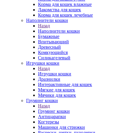
Корма для кошек влажные
Лакомства для кошек
Корма для кошек лечебные
Наполнители кошки
Назад
Наполнители кошки
Бумажные
Впитывающий
Древесный
Комкующийся
Силикагелевый
Игрушки кошки
Назад
Игрушки кошки
Дразнилки
Интерактивные для кошек
Мягкие для кошек
Мячики для кошек
Груминг кошки
Назад
Груминг кошки
Антицарапки
Когтерезы
Машинки для стрижки
Расчески, щетки, пуходерки