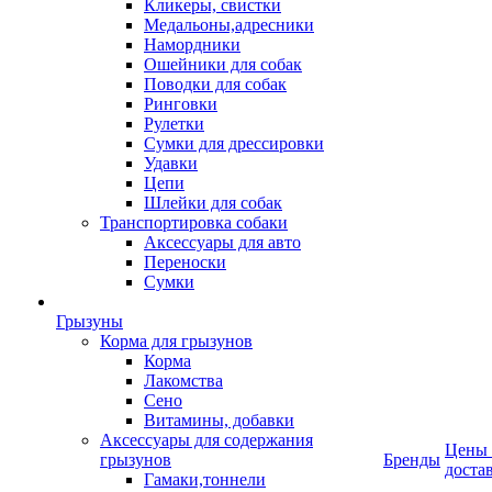
Кликеры, свистки
Медальоны,адресники
Намордники
Ошейники для собак
Поводки для собак
Ринговки
Рулетки
Сумки для дрессировки
Удавки
Цепи
Шлейки для собак
Транспортировка собаки
Аксессуары для авто
Переноски
Сумки
Грызуны
Корма для грызунов
Корма
Лакомства
Сено
Витамины, добавки
Аксессуары для содержания
Цены
грызунов
Бренды
доста
Гамаки,тоннели