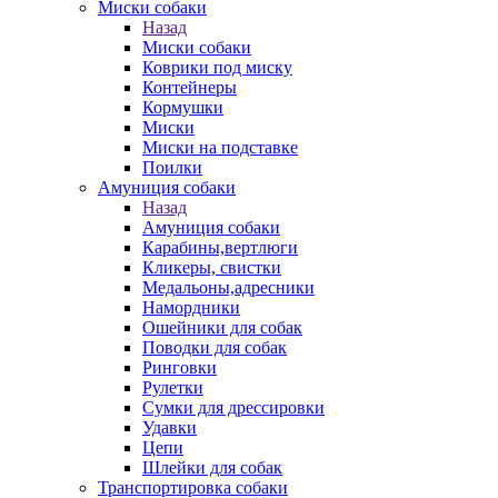
Миски собаки
Назад
Миски собаки
Коврики под миску
Контейнеры
Кормушки
Миски
Миски на подставке
Поилки
Амуниция собаки
Назад
Амуниция собаки
Карабины,вертлюги
Кликеры, свистки
Медальоны,адресники
Намордники
Ошейники для собак
Поводки для собак
Ринговки
Рулетки
Сумки для дрессировки
Удавки
Цепи
Шлейки для собак
Транспортировка собаки