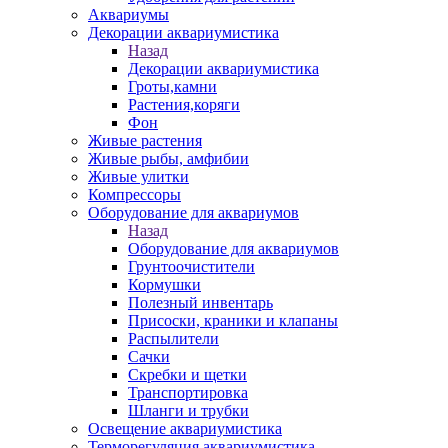
Аквариумы
Декорации аквариумистика
Назад
Декорации аквариумистика
Гроты,камни
Растения,коряги
Фон
Живые растения
Живые рыбы, амфибии
Живые улитки
Компрессоры
Оборудование для аквариумов
Назад
Оборудование для аквариумов
Грунтоочистители
Кормушки
Полезный инвентарь
Присоски, краники и клапаны
Распылители
Сачки
Скребки и щетки
Транспортировка
Шланги и трубки
Освещение аквариумистика
Терморегуляция аквариумистика