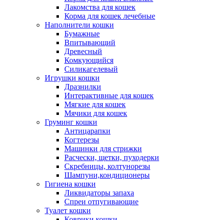
Лакомства для кошек
Корма для кошек лечебные
Наполнители кошки
Бумажные
Впитывающий
Древесный
Комкующийся
Силикагелевый
Игрушки кошки
Дразнилки
Интерактивные для кошек
Мягкие для кошек
Мячики для кошек
Груминг кошки
Антицарапки
Когтерезы
Машинки для стрижки
Расчески, щетки, пуходерки
Скребницы, колтунорезы
Шампуни,кондиционеры
Гигиена кошки
Ликвидаторы запаха
Спреи отпугивающие
Туалет кошки
Коврики кошки