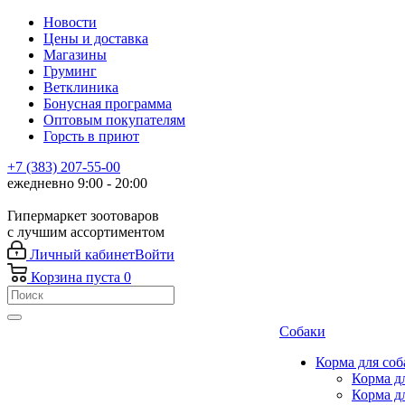
Новости
Цены и доставка
Магазины
Груминг
Ветклиника
Бонусная программа
Оптовым покупателям
Горсть в приют
+7 (383) 207-55-00
ежедневно 9:00 - 20:00
Гипермаркет зоотоваров
с лучшим ассортиментом
Личный кабинет
Войти
Корзина
пуста
0
Собаки
Корма для соб
Корма д
Корма д