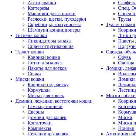
Антицарапки
Салфетк
Когтерезы
Спец. О
Машинки для стрижки
Спреи о
Расчески, щетки, пуходерки
Трусы
Скребницы, колтунорезы
Туалет собаки
Шампуни,кондиционеры
Коврик
Гигиена кошки
Лотки д
Ликвидаторы запаха
Пакеты 
Спреи отпугивающие
Подгузн
Туалет кошки
Одежда, обувь
Коврики кошки
Обувь
Лотки для кошек
Одежда
Пакеты для лотков
Домики, лежа
Совки
Вольеры
Миски кошки
Домики 
Коврики под миску
Лежанки
Кормушки
Лестни
Миски для кошек
Миски собаки
Домики, лежанки, когтеточки кошки
Коврики
Гамаки, тоннели
Контей
Дверцы
Кормуш
Домики для кошек
Миски
Когтеточки
Миски н
Комплексы
Поилки
Лежанки для кошек
Амуниция со