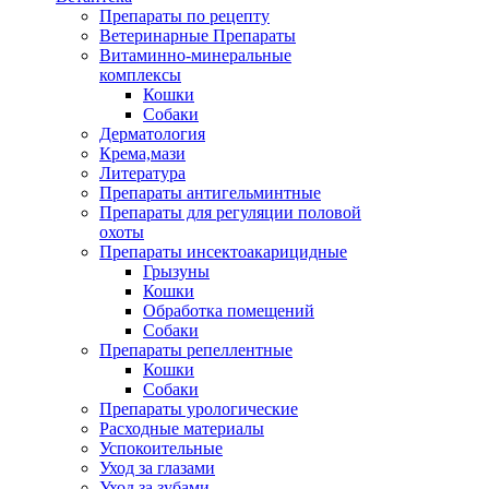
Препараты по рецепту
Ветеринарные Препараты
Витаминно-минеральные
комплексы
Кошки
Собаки
Дерматология
Крема,мази
Литература
Препараты антигельминтные
Препараты для регуляции половой
охоты
Препараты инсектоакарицидные
Грызуны
Кошки
Обработка помещений
Собаки
Препараты репеллентные
Кошки
Собаки
Препараты урологические
Расходные материалы
Успокоительные
Уход за глазами
Уход за зубами