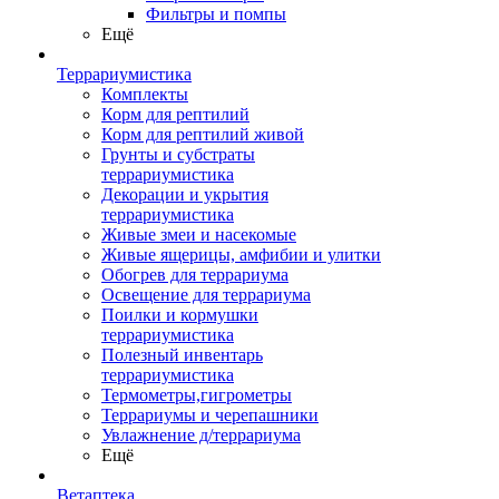
Фильтры и помпы
Ещё
Террариумистика
Комплекты
Корм для рептилий
Корм для рептилий живой
Грунты и субстраты
террариумистика
Декорации и укрытия
террариумистика
Живые змеи и насекомые
Живые ящерицы, амфибии и улитки
Обогрев для террариума
Освещение для террариума
Поилки и кормушки
террариумистика
Полезный инвентарь
террариумистика
Термометры,гигрометры
Террариумы и черепашники
Увлажнение д/террариума
Ещё
Ветаптека