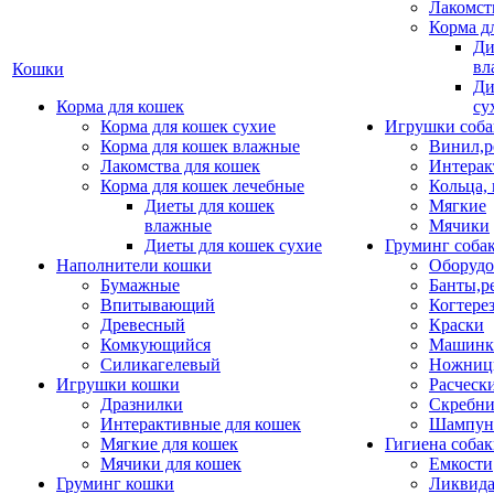
Лакомст
Корма д
Ди
вл
Кошки
Ди
Корма для кошек
су
Корма для кошек сухие
Игрушки соба
Корма для кошек влажные
Винил,р
Лакомства для кошек
Интерак
Корма для кошек лечебные
Кольца,
Диеты для кошек
Мягкие
влажные
Мячики
Диеты для кошек сухие
Груминг соба
Наполнители кошки
Оборудо
Бумажные
Банты,р
Впитывающий
Когтере
Древесный
Краски
Комкующийся
Машинки
Силикагелевый
Ножни
Игрушки кошки
Расческ
Дразнилки
Скребни
Интерактивные для кошек
Шампун
Мягкие для кошек
Гигиена соба
Мячики для кошек
Емкости
Груминг кошки
Ликвида