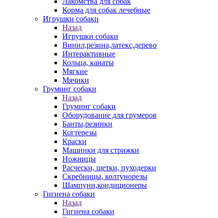
Лакомства для собак
Корма для собак лечебные
Игрушки собаки
Назад
Игрушки собаки
Винил,резина,латекс,дерево
Интерактивные
Кольца, канаты
Мягкие
Мячики
Груминг собаки
Назад
Груминг собаки
Оборудование для грумеров
Банты,резинки
Когтерезы
Краски
Машинки для стрижки
Ножницы
Расчески, щетки, пуходерки
Скребницы, колтунорезы
Шампуни,кондиционеры
Гигиена собаки
Назад
Гигиена собаки