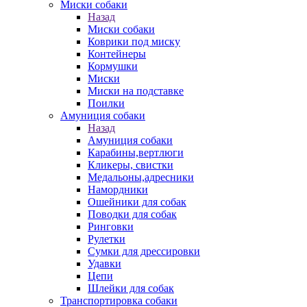
Миски собаки
Назад
Миски собаки
Коврики под миску
Контейнеры
Кормушки
Миски
Миски на подставке
Поилки
Амуниция собаки
Назад
Амуниция собаки
Карабины,вертлюги
Кликеры, свистки
Медальоны,адресники
Намордники
Ошейники для собак
Поводки для собак
Ринговки
Рулетки
Сумки для дрессировки
Удавки
Цепи
Шлейки для собак
Транспортировка собаки