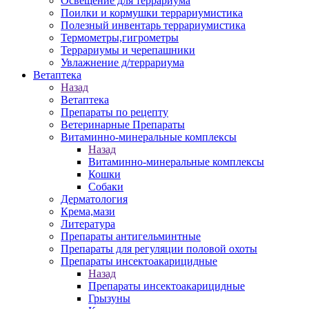
Освещение для террариума
Поилки и кормушки террариумистика
Полезный инвентарь террариумистика
Термометры,гигрометры
Террариумы и черепашники
Увлажнение д/террариума
Ветаптека
Назад
Ветаптека
Препараты по рецепту
Ветеринарные Препараты
Витаминно-минеральные комплексы
Назад
Витаминно-минеральные комплексы
Кошки
Собаки
Дерматология
Крема,мази
Литература
Препараты антигельминтные
Препараты для регуляции половой охоты
Препараты инсектоакарицидные
Назад
Препараты инсектоакарицидные
Грызуны