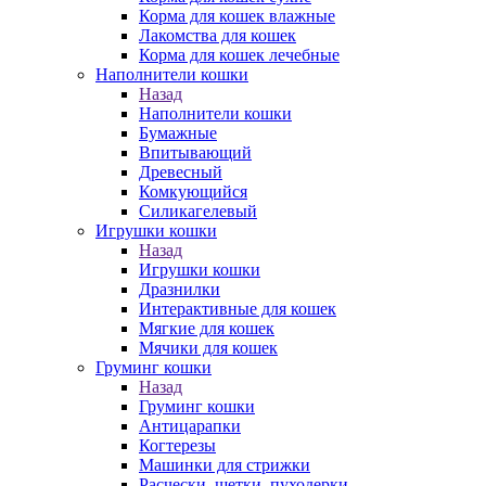
Корма для кошек влажные
Лакомства для кошек
Корма для кошек лечебные
Наполнители кошки
Назад
Наполнители кошки
Бумажные
Впитывающий
Древесный
Комкующийся
Силикагелевый
Игрушки кошки
Назад
Игрушки кошки
Дразнилки
Интерактивные для кошек
Мягкие для кошек
Мячики для кошек
Груминг кошки
Назад
Груминг кошки
Антицарапки
Когтерезы
Машинки для стрижки
Расчески, щетки, пуходерки