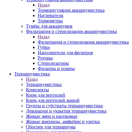
Назад
Терморегуляция аквариумистика
Нагреватели
Термометры
Тумбы для аквариумов
Фильтрация и стерилизация аквариумистика
Назад
Фильтрация и стерилизация аквариумистика
Губки
Наполнители для фильтров
Роторы
Стерилизаторы
Фильтры и помпы
Террариумистика
Назад
Террариумистика
Комплекты
Корм для рептилий
Корм для рептилий живой
Грунты и субстраты террариумистика
Декорации и укрытия террариумистика
Живые змеи и насекомые
Живые ящерицы, амфибии и улитки
Обогрев для террариума