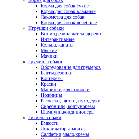
Корма для собак
Корма для собак сухие
Корма для собак влажные
Лакомства для собак
Корма для собак лечебные
Игрушки собаки
Винил,резина,латекс,дерево
Интерактивные
Кольца, канаты
Мягкие
Мячики
Груминг собаки
Оборудование для грумеров
Банты,резинки
Когтерезы
Краски
Машинки для стрижки
Ножницы
Расчески, щетки, пуходерки
Скребницы, колтунорезы
Шампуни,кондиционеры
Гигиена собаки
Емкости
Ликвидаторы запаха
Салфетки,мыло,кремы