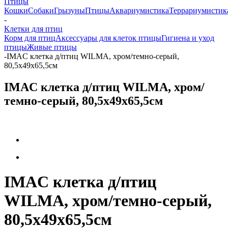
Птицы
Кошки
Собаки
Грызуны
Птицы
Аквариумистика
Террариумистик
-
Клетки для птиц
Корм для птиц
Аксессуары для клеток птицы
Гигиена и уход
птицы
Живые птицы
-
IMAC клетка д/птиц WILMA, хром/темно-серый,
80,5х49х65,5см
IMAC клетка д/птиц WILMA, хром/
темно-серый, 80,5х49х65,5см
IMAC клетка д/птиц
WILMA, хром/темно-серый,
80,5х49х65,5см