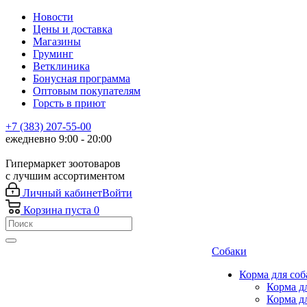
Новости
Цены и доставка
Магазины
Груминг
Ветклиника
Бонусная программа
Оптовым покупателям
Горсть в приют
+7 (383) 207-55-00
ежедневно 9:00 - 20:00
Гипермаркет зоотоваров
с лучшим ассортиментом
Личный кабинет
Войти
Корзина
пуста
0
Собаки
Корма для соб
Корма д
Корма д