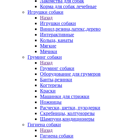
Лакомства для собак
Корма для собак лечебные
Игрушки собаки
Назад
Игрушки собаки
Винил,резина,латекс,дерево
Интерактивные
Кольца, канаты
Мягкие
Мячики
Груминг собаки
Назад
Груминг собаки
Оборудование для грумеров
Банты,резинки
Когтерезы
Краски
Машинки для стрижки
Ножницы
Расчески, щетки, пуходерки
Скребницы, колтунорезы
Шампуни,кондиционеры
Гигиена собаки
Назад
Гигиена собаки