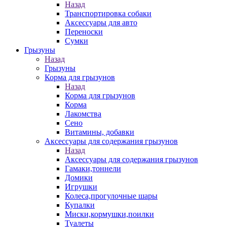
Назад
Транспортировка собаки
Аксессуары для авто
Переноски
Сумки
Грызуны
Назад
Грызуны
Корма для грызунов
Назад
Корма для грызунов
Корма
Лакомства
Сено
Витамины, добавки
Аксессуары для содержания грызунов
Назад
Аксессуары для содержания грызунов
Гамаки,тоннели
Домики
Игрушки
Колеса,прогулочные шары
Купалки
Миски,кормушки,поилки
Туалеты