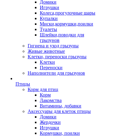
Домики
Игрушки
Колеса,прогулочные шары
Купалки
Миски,кормушки,поилки
Туалеты
Шлейки,поводки для
грызунов
Гигиена и уход грызуны
Живые животные
Клетки, переноски грызуны
Клетки
Переноски
Наполнители для грызунов
Птицы
Корм для птиц
Корм
Лакомства
Витамины, добавки
Аксессуары для клеток птицы
Домики
Жердочки
Игрушки
Кормушки, поилки