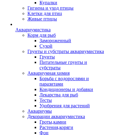
Купалки
Гигиена и уход птицы
Клетки для птиц
Живые птицы
Аквариумистика
Корм для рыб
Замороженный
Сухой
Грунты и субстраты аквариумистика
Грунты
Питательные грунты и
субстраты
Аквариумная химия
Борьба с водорослями и
паразитами
Кондиционеры и добавки
Лекарства для рыб
Тесты
Удобрения для растений
Аквариумы
Декорации аквариумистика
Гроты,камни
Растения,коряги
Фон