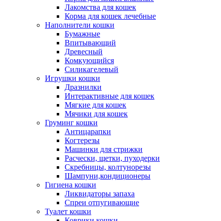
Лакомства для кошек
Корма для кошек лечебные
Наполнители кошки
Бумажные
Впитывающий
Древесный
Комкующийся
Силикагелевый
Игрушки кошки
Дразнилки
Интерактивные для кошек
Мягкие для кошек
Мячики для кошек
Груминг кошки
Антицарапки
Когтерезы
Машинки для стрижки
Расчески, щетки, пуходерки
Скребницы, колтунорезы
Шампуни,кондиционеры
Гигиена кошки
Ликвидаторы запаха
Спреи отпугивающие
Туалет кошки
Коврики кошки