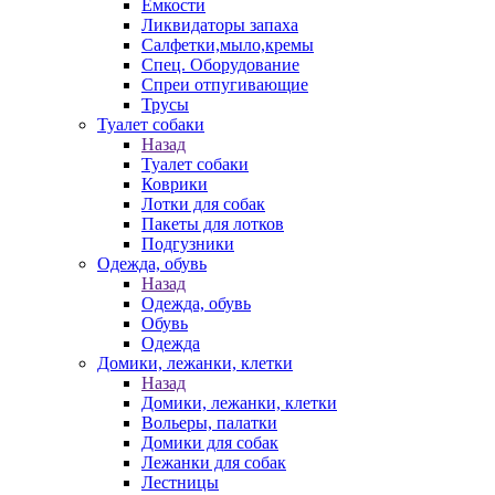
Емкости
Ликвидаторы запаха
Салфетки,мыло,кремы
Спец. Оборудование
Спреи отпугивающие
Трусы
Туалет собаки
Назад
Туалет собаки
Коврики
Лотки для собак
Пакеты для лотков
Подгузники
Одежда, обувь
Назад
Одежда, обувь
Обувь
Одежда
Домики, лежанки, клетки
Назад
Домики, лежанки, клетки
Вольеры, палатки
Домики для собак
Лежанки для собак
Лестницы