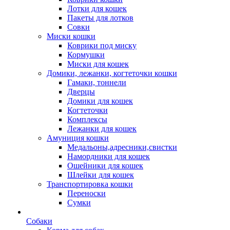
Лотки для кошек
Пакеты для лотков
Совки
Миски кошки
Коврики под миску
Кормушки
Миски для кошек
Домики, лежанки, когтеточки кошки
Гамаки, тоннели
Дверцы
Домики для кошек
Когтеточки
Комплексы
Лежанки для кошек
Амуниция кошки
Медальоны,адресники,свистки
Намордники для кошек
Ошейники для кошек
Шлейки для кошек
Транспортировка кошки
Переноски
Сумки
Собаки