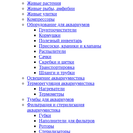
Живые растения
Живые рыбы, амфибии
Живые улитки
Компрессоры
Оборудование для аквариумов
Грунтоочистители
Кормушки
Полезный инвентарь
Присоски, краники и клапаны
Распылители
Сачки
Скребки и щетки
Транспортировка
Шланги и трубки
Освещение аквариумистика
Терморегуляция аквариумистика
Нагреватели
Термометры
Тумбы для аквариумов
Фильтрация и стерилизация
аквариумистика
Губки
Наполнители для фильтров
Роторы
Стерилизаторы