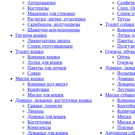
Антицарапки
Салфетк
Когтерезы
Спец. О
Машинки для стрижки
Спреи о
Расчески, щетки, пуходерки
Трусы
Скребницы, колтунорезы
Туалет собаки
Шампуни,кондиционеры
Коврик
Гигиена кошки
Лотки д
Ликвидаторы запаха
Пакеты 
Спреи отпугивающие
Подгузн
Туалет кошки
Одежда, обувь
Коврики кошки
Обувь
Лотки для кошек
Одежда
Пакеты для лотков
Домики, лежа
Совки
Вольеры
Миски кошки
Домики 
Коврики под миску
Лежанки
Кормушки
Лестни
Миски для кошек
Миски собаки
Домики, лежанки, когтеточки кошки
Коврики
Гамаки, тоннели
Контей
Дверцы
Кормуш
Домики для кошек
Миски
Когтеточки
Миски н
Комплексы
Поилки
Лежанки для кошек
Амуниция со