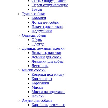
Спец. Оборудование
Спреи отпугивающие
Трусы
Туалет собаки
Коврики
Лотки для собак
Пакеты для лотков
Подгузники
Одежда, обувь
Обувь
Одежда
Домики, лежанки, клетки
Вольеры, палатки
Домики для собак
Лежанки для собак
Лестницы
Миски собаки
Коврики под миску
Контейнеры
Кормушки
Миски
Миски на подставке
Поилки
Амуниция собаки
Карабины,вертлюги