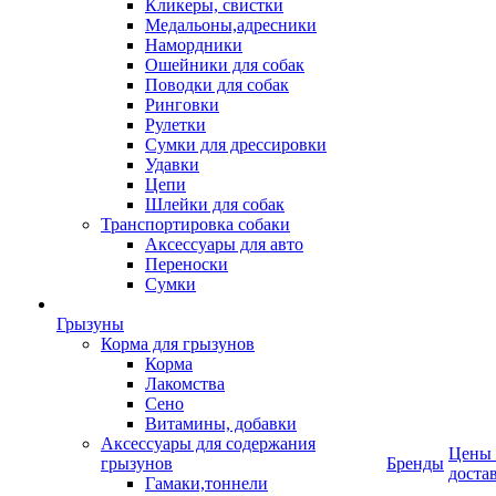
Кликеры, свистки
Медальоны,адресники
Намордники
Ошейники для собак
Поводки для собак
Ринговки
Рулетки
Сумки для дрессировки
Удавки
Цепи
Шлейки для собак
Транспортировка собаки
Аксессуары для авто
Переноски
Сумки
Грызуны
Корма для грызунов
Корма
Лакомства
Сено
Витамины, добавки
Аксессуары для содержания
Цены
грызунов
Бренды
доста
Гамаки,тоннели