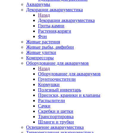
Аквариумы
Декорации аквариумистика
Назад
Декорации аквариумистика
Гроты,камни
Растения,коряги
Фон
Живые растения
Живые рыбы, амфибии
Живые улитки
Компрессоры
Оборудование для аквариумов
Назад
Оборудование для аквариумов
Грунтоочистители
Кормушки
Полезный инвентарь
Присоски, краники и клапаны
Распылители
Сачки
Скребки и щетки
Транспортировка
Шланги и трубки
Освещение аквариумистика
Терморегуляция аквариумистика