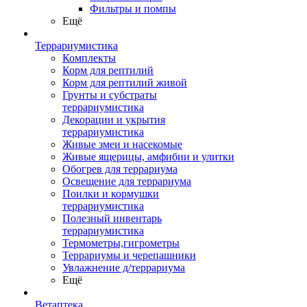
Фильтры и помпы
Ещё
Террариумистика
Комплекты
Корм для рептилий
Корм для рептилий живой
Грунты и субстраты
террариумистика
Декорации и укрытия
террариумистика
Живые змеи и насекомые
Живые ящерицы, амфибии и улитки
Обогрев для террариума
Освещение для террариума
Поилки и кормушки
террариумистика
Полезный инвентарь
террариумистика
Термометры,гигрометры
Террариумы и черепашники
Увлажнение д/террариума
Ещё
Ветаптека