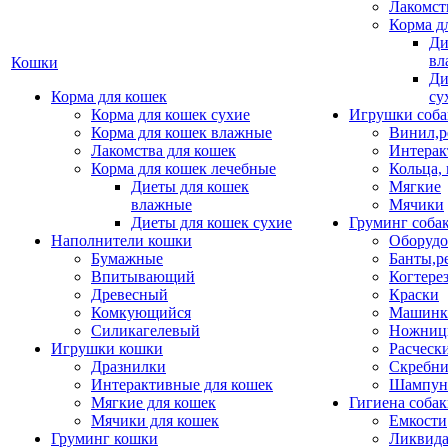
Лакомст
Корма д
Ди
вл
Кошки
Ди
Корма для кошек
су
Корма для кошек сухие
Игрушки соба
Корма для кошек влажные
Винил,р
Лакомства для кошек
Интерак
Корма для кошек лечебные
Кольца,
Диеты для кошек
Мягкие
влажные
Мячики
Диеты для кошек сухие
Груминг соба
Наполнители кошки
Оборудо
Бумажные
Банты,р
Впитывающий
Когтере
Древесный
Краски
Комкующийся
Машинки
Силикагелевый
Ножни
Игрушки кошки
Расческ
Дразнилки
Скребни
Интерактивные для кошек
Шампун
Мягкие для кошек
Гигиена соба
Мячики для кошек
Емкости
Груминг кошки
Ликвида