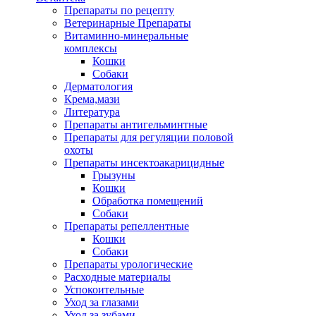
Препараты по рецепту
Ветеринарные Препараты
Витаминно-минеральные
комплексы
Кошки
Собаки
Дерматология
Крема,мази
Литература
Препараты антигельминтные
Препараты для регуляции половой
охоты
Препараты инсектоакарицидные
Грызуны
Кошки
Обработка помещений
Собаки
Препараты репеллентные
Кошки
Собаки
Препараты урологические
Расходные материалы
Успокоительные
Уход за глазами
Уход за зубами