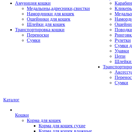
Амуниция кошки
Карабин
Медальоны,адресники,свистки
Кликеры
Намордники для кошек
Медальо
Ошейники для кошек
Наморд
Шлейки для кошек
Ошейник
Транспортировка кошки
Поводки
Переноски
Ринговк
Сумки
Рулетки
Сумки д
Удавки
Цепи
Шлейки 
Транспортиро
Аксессу
Перенос
Сумки
Каталог
Кошки
Корма для кошек
Корма для кошек сухие
Корма для кошек влажные