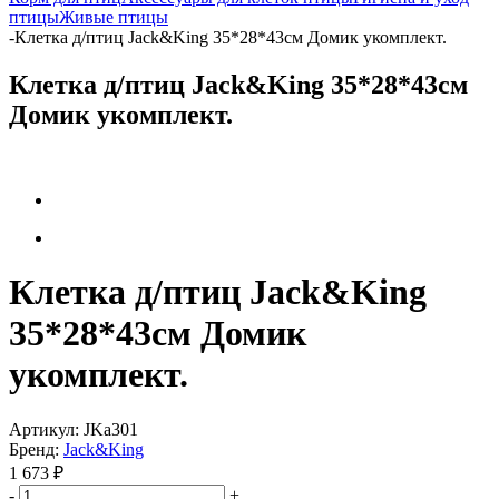
птицы
Живые птицы
-
Клетка д/птиц Jack&King 35*28*43см Домик укомплект.
Клетка д/птиц Jack&King 35*28*43см
Домик укомплект.
Клетка д/птиц Jack&King
35*28*43см Домик
укомплект.
Артикул:
JKa301
Бренд:
Jack&King
1 673
₽
-
+