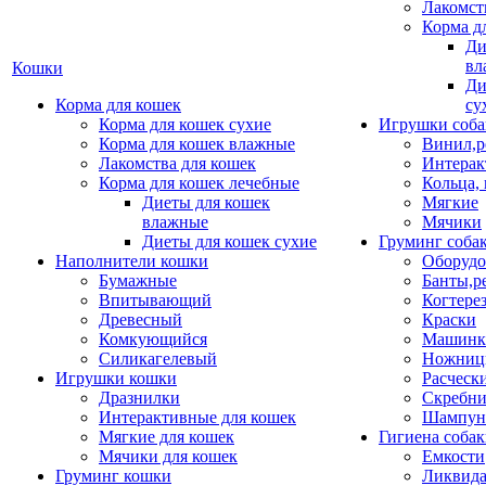
Лакомст
Корма д
Ди
вл
Кошки
Ди
Корма для кошек
су
Корма для кошек сухие
Игрушки соба
Корма для кошек влажные
Винил,р
Лакомства для кошек
Интерак
Корма для кошек лечебные
Кольца,
Диеты для кошек
Мягкие
влажные
Мячики
Диеты для кошек сухие
Груминг соба
Наполнители кошки
Оборудо
Бумажные
Банты,р
Впитывающий
Когтере
Древесный
Краски
Комкующийся
Машинки
Силикагелевый
Ножни
Игрушки кошки
Расческ
Дразнилки
Скребни
Интерактивные для кошек
Шампун
Мягкие для кошек
Гигиена соба
Мячики для кошек
Емкости
Груминг кошки
Ликвида