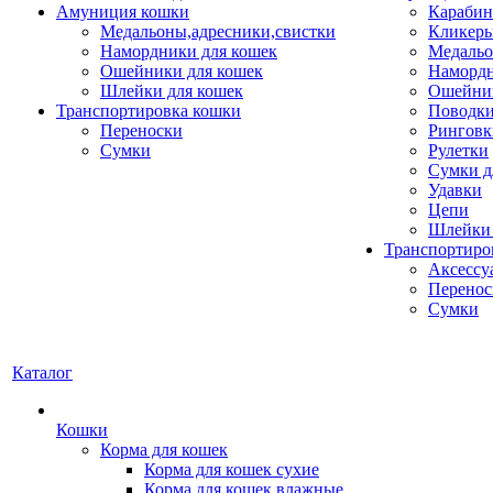
Амуниция кошки
Карабин
Медальоны,адресники,свистки
Кликеры
Намордники для кошек
Медальо
Ошейники для кошек
Наморд
Шлейки для кошек
Ошейник
Транспортировка кошки
Поводки
Переноски
Ринговк
Сумки
Рулетки
Сумки д
Удавки
Цепи
Шлейки 
Транспортиро
Аксессу
Перенос
Сумки
Каталог
Кошки
Корма для кошек
Корма для кошек сухие
Корма для кошек влажные