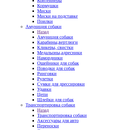
Контейнеры
Кормушки
Миски
Миски на подставке
Поилки
Амуниция собаки
Назад
Амуниция собаки
Карабины,вертлюги
Кликеры, свистки
Медальоны,адресники
Намордники
Ошейники для собак
Поводки для собак
Ринговки
Рулетки
Сумки для дрессировки
Удавки
Цепи
Шлейки для собак
Транспортировка собаки
Назад
Транспортировка собаки
Аксессуары для авто
Переноски