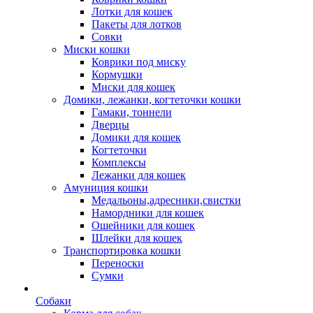
Лотки для кошек
Пакеты для лотков
Совки
Миски кошки
Коврики под миску
Кормушки
Миски для кошек
Домики, лежанки, когтеточки кошки
Гамаки, тоннели
Дверцы
Домики для кошек
Когтеточки
Комплексы
Лежанки для кошек
Амуниция кошки
Медальоны,адресники,свистки
Намордники для кошек
Ошейники для кошек
Шлейки для кошек
Транспортировка кошки
Переноски
Сумки
Собаки