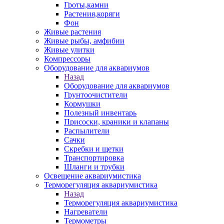
Гроты,камни
Растения,коряги
Фон
Живые растения
Живые рыбы, амфибии
Живые улитки
Компрессоры
Оборудование для аквариумов
Назад
Оборудование для аквариумов
Грунтоочистители
Кормушки
Полезный инвентарь
Присоски, краники и клапаны
Распылители
Сачки
Скребки и щетки
Транспортировка
Шланги и трубки
Освещение аквариумистика
Терморегуляция аквариумистика
Назад
Терморегуляция аквариумистика
Нагреватели
Термометры