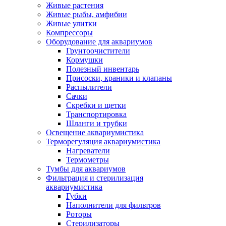
Живые растения
Живые рыбы, амфибии
Живые улитки
Компрессоры
Оборудование для аквариумов
Грунтоочистители
Кормушки
Полезный инвентарь
Присоски, краники и клапаны
Распылители
Сачки
Скребки и щетки
Транспортировка
Шланги и трубки
Освещение аквариумистика
Терморегуляция аквариумистика
Нагреватели
Термометры
Тумбы для аквариумов
Фильтрация и стерилизация
аквариумистика
Губки
Наполнители для фильтров
Роторы
Стерилизаторы