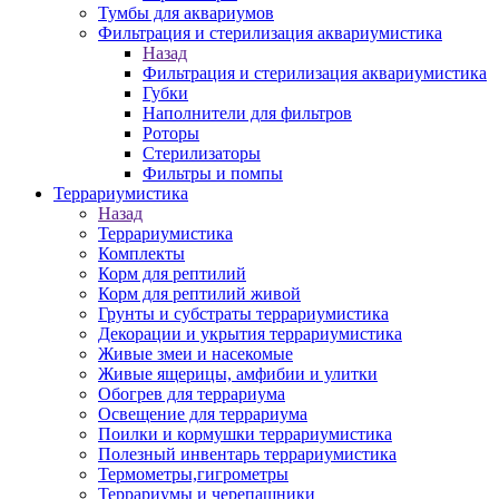
Тумбы для аквариумов
Фильтрация и стерилизация аквариумистика
Назад
Фильтрация и стерилизация аквариумистика
Губки
Наполнители для фильтров
Роторы
Стерилизаторы
Фильтры и помпы
Террариумистика
Назад
Террариумистика
Комплекты
Корм для рептилий
Корм для рептилий живой
Грунты и субстраты террариумистика
Декорации и укрытия террариумистика
Живые змеи и насекомые
Живые ящерицы, амфибии и улитки
Обогрев для террариума
Освещение для террариума
Поилки и кормушки террариумистика
Полезный инвентарь террариумистика
Термометры,гигрометры
Террариумы и черепашники