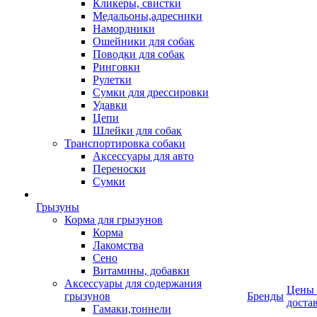
Кликеры, свистки
Медальоны,адресники
Намордники
Ошейники для собак
Поводки для собак
Ринговки
Рулетки
Сумки для дрессировки
Удавки
Цепи
Шлейки для собак
Транспортировка собаки
Аксессуары для авто
Переноски
Сумки
Грызуны
Корма для грызунов
Корма
Лакомства
Сено
Витамины, добавки
Аксессуары для содержания
Цены
грызунов
Бренды
доста
Гамаки,тоннели