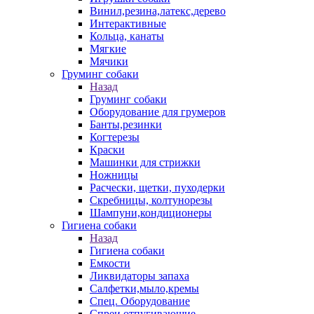
Винил,резина,латекс,дерево
Интерактивные
Кольца, канаты
Мягкие
Мячики
Груминг собаки
Назад
Груминг собаки
Оборудование для грумеров
Банты,резинки
Когтерезы
Краски
Машинки для стрижки
Ножницы
Расчески, щетки, пуходерки
Скребницы, колтунорезы
Шампуни,кондиционеры
Гигиена собаки
Назад
Гигиена собаки
Емкости
Ликвидаторы запаха
Салфетки,мыло,кремы
Спец. Оборудование
Спреи отпугивающие