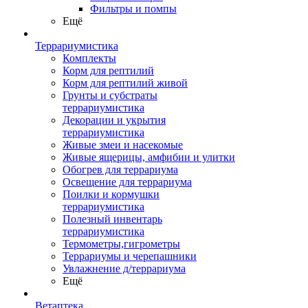
Фильтры и помпы
Ещё
Террариумистика
Комплекты
Корм для рептилий
Корм для рептилий живой
Грунты и субстраты
террариумистика
Декорации и укрытия
террариумистика
Живые змеи и насекомые
Живые ящерицы, амфибии и улитки
Обогрев для террариума
Освещение для террариума
Поилки и кормушки
террариумистика
Полезный инвентарь
террариумистика
Термометры,гигрометры
Террариумы и черепашники
Увлажнение д/террариума
Ещё
Ветаптека