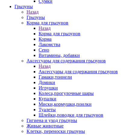
Сумки
Грызуны
Назад
Грызуны
Корма для грызунов
Назад
Корма для грызунов
Корма
Лакомства
Сено
Витамины, добавки
Аксессуары для содержания грызунов
Назад
Аксессуары для содержания грызунов
Гамаки,тоннели
Домики
Игрушки
Колеса,прогулочные шары
Купалки
Миски,кормушки,поилки
Туалеты
Шлейки,поводки для грызунов
Гигиена и уход грызуны
Живые животные
Клетки, переноски грызуны