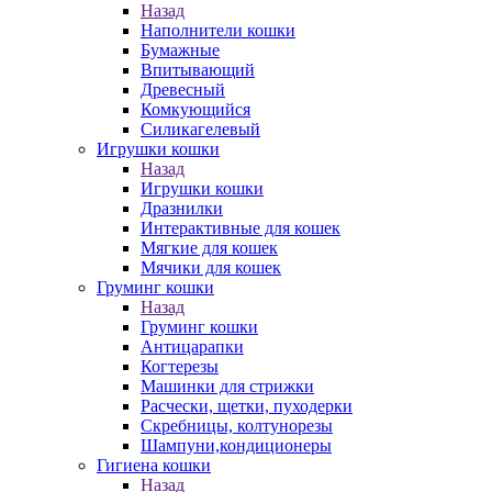
Назад
Наполнители кошки
Бумажные
Впитывающий
Древесный
Комкующийся
Силикагелевый
Игрушки кошки
Назад
Игрушки кошки
Дразнилки
Интерактивные для кошек
Мягкие для кошек
Мячики для кошек
Груминг кошки
Назад
Груминг кошки
Антицарапки
Когтерезы
Машинки для стрижки
Расчески, щетки, пуходерки
Скребницы, колтунорезы
Шампуни,кондиционеры
Гигиена кошки
Назад