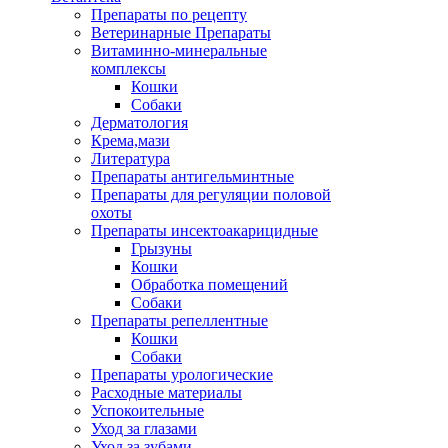
Препараты по рецепту
Ветеринарные Препараты
Витаминно-минеральные
комплексы
Кошки
Собаки
Дерматология
Крема,мази
Литература
Препараты антигельминтные
Препараты для регуляции половой
охоты
Препараты инсектоакарицидные
Грызуны
Кошки
Обработка помещений
Собаки
Препараты репеллентные
Кошки
Собаки
Препараты урологические
Расходные материалы
Успокоительные
Уход за глазами
Уход за зубами