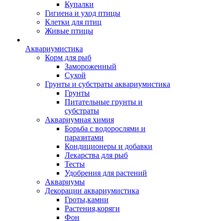
Купалки
Гигиена и уход птицы
Клетки для птиц
Живые птицы
Аквариумистика
Корм для рыб
Замороженный
Сухой
Грунты и субстраты аквариумистика
Грунты
Питательные грунты и
субстраты
Аквариумная химия
Борьба с водорослями и
паразитами
Кондиционеры и добавки
Лекарства для рыб
Тесты
Удобрения для растений
Аквариумы
Декорации аквариумистика
Гроты,камни
Растения,коряги
Фон