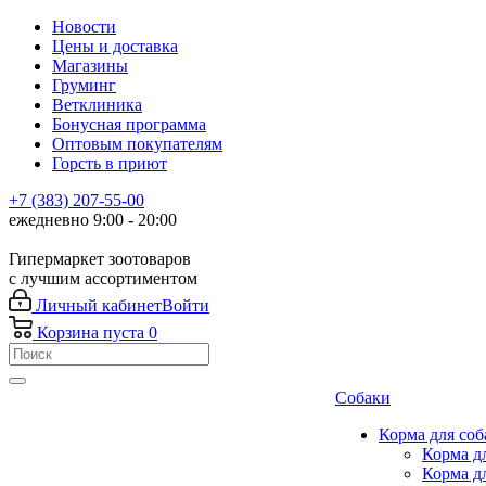
Новости
Цены и доставка
Магазины
Груминг
Ветклиника
Бонусная программа
Оптовым покупателям
Горсть в приют
+7 (383) 207-55-00
ежедневно 9:00 - 20:00
Гипермаркет зоотоваров
с лучшим ассортиментом
Личный кабинет
Войти
Корзина
пуста
0
Собаки
Корма для соб
Корма д
Корма д