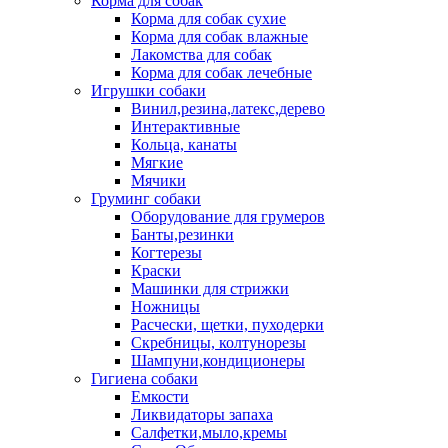
Корма для собак
Корма для собак сухие
Корма для собак влажные
Лакомства для собак
Корма для собак лечебные
Игрушки собаки
Винил,резина,латекс,дерево
Интерактивные
Кольца, канаты
Мягкие
Мячики
Груминг собаки
Оборудование для грумеров
Банты,резинки
Когтерезы
Краски
Машинки для стрижки
Ножницы
Расчески, щетки, пуходерки
Скребницы, колтунорезы
Шампуни,кондиционеры
Гигиена собаки
Емкости
Ликвидаторы запаха
Салфетки,мыло,кремы