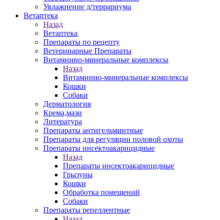
Увлажнение д/террариума
Ветаптека
Назад
Ветаптека
Препараты по рецепту
Ветеринарные Препараты
Витаминно-минеральные комплексы
Назад
Витаминно-минеральные комплексы
Кошки
Собаки
Дерматология
Крема,мази
Литература
Препараты антигельминтные
Препараты для регуляции половой охоты
Препараты инсектоакарицидные
Назад
Препараты инсектоакарицидные
Грызуны
Кошки
Обработка помещений
Собаки
Препараты репеллентные
Назад