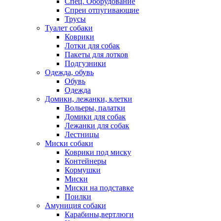
Спец. Оборудование
Спреи отпугивающие
Трусы
Туалет собаки
Коврики
Лотки для собак
Пакеты для лотков
Подгузники
Одежда, обувь
Обувь
Одежда
Домики, лежанки, клетки
Вольеры, палатки
Домики для собак
Лежанки для собак
Лестницы
Миски собаки
Коврики под миску
Контейнеры
Кормушки
Миски
Миски на подставке
Поилки
Амуниция собаки
Карабины,вертлюги