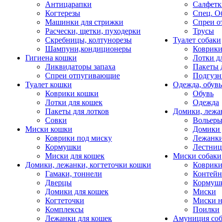
Антицарапки
Салфетк
Когтерезы
Спец. О
Машинки для стрижки
Спреи о
Расчески, щетки, пуходерки
Трусы
Скребницы, колтунорезы
Туалет собаки
Шампуни,кондиционеры
Коврик
Гигиена кошки
Лотки д
Ликвидаторы запаха
Пакеты 
Спреи отпугивающие
Подгузн
Туалет кошки
Одежда, обувь
Коврики кошки
Обувь
Лотки для кошек
Одежда
Пакеты для лотков
Домики, лежа
Совки
Вольеры
Миски кошки
Домики 
Коврики под миску
Лежанки
Кормушки
Лестни
Миски для кошек
Миски собаки
Домики, лежанки, когтеточки кошки
Коврики
Гамаки, тоннели
Контей
Дверцы
Кормуш
Домики для кошек
Миски
Когтеточки
Миски н
Комплексы
Поилки
Лежанки для кошек
Амуниция со