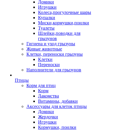
Домики
Игрушки
Колеса,прогулочные шары
Купалки
Миски,кормушки,поилки
Туалеты
Шлейки,поводки для
грызунов
Гигиена и уход грызуны
Живые животные
Клетки, переноски грызуны
Клетки
Переноски
Наполнители для грызунов
Птицы
Корм для птиц
Корм
Лакомства
Витамины, добавки
Аксессуары для клеток птицы
Домики
Жердочки
Игрушки
Кормушки, поилки