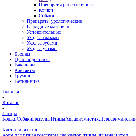
Препараты репеллентные
Кошки
Собаки
Препараты урологические
Расходные материалы
Успокоительные
Уход за глазами
Уход за зубами
Уход за ушами
Бренды
Цены и доставка
Вакансии
Контакты
Груминг
Ветклиника
Главная
-
Каталог
-
Птицы
Кошки
Собаки
Грызуны
Птицы
Аквариумистика
Террариумистик
-
Клетки для птиц
Корм для птиц
Аксессуары для клеток птицы
Гигиена и уход