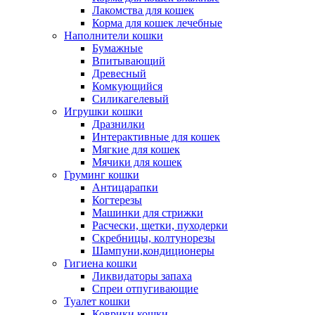
Лакомства для кошек
Корма для кошек лечебные
Наполнители кошки
Бумажные
Впитывающий
Древесный
Комкующийся
Силикагелевый
Игрушки кошки
Дразнилки
Интерактивные для кошек
Мягкие для кошек
Мячики для кошек
Груминг кошки
Антицарапки
Когтерезы
Машинки для стрижки
Расчески, щетки, пуходерки
Скребницы, колтунорезы
Шампуни,кондиционеры
Гигиена кошки
Ликвидаторы запаха
Спреи отпугивающие
Туалет кошки
Коврики кошки