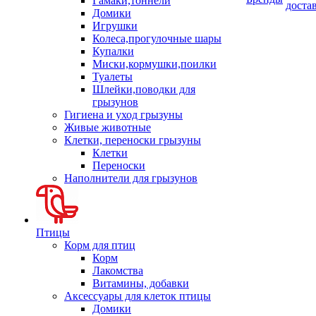
Гамаки,тоннели
доста
Домики
Игрушки
Колеса,прогулочные шары
Купалки
Миски,кормушки,поилки
Туалеты
Шлейки,поводки для
грызунов
Гигиена и уход грызуны
Живые животные
Клетки, переноски грызуны
Клетки
Переноски
Наполнители для грызунов
Птицы
Корм для птиц
Корм
Лакомства
Витамины, добавки
Аксессуары для клеток птицы
Домики