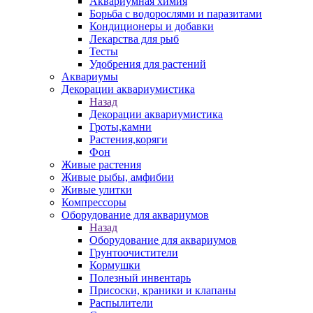
Аквариумная химия
Борьба с водорослями и паразитами
Кондиционеры и добавки
Лекарства для рыб
Тесты
Удобрения для растений
Аквариумы
Декорации аквариумистика
Назад
Декорации аквариумистика
Гроты,камни
Растения,коряги
Фон
Живые растения
Живые рыбы, амфибии
Живые улитки
Компрессоры
Оборудование для аквариумов
Назад
Оборудование для аквариумов
Грунтоочистители
Кормушки
Полезный инвентарь
Присоски, краники и клапаны
Распылители