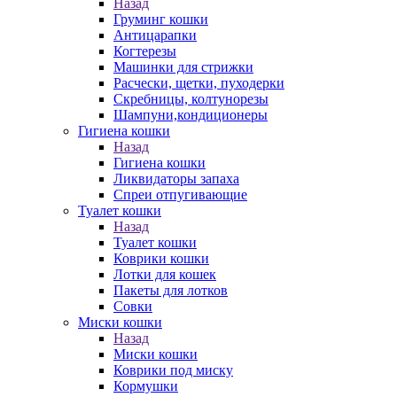
Назад
Груминг кошки
Антицарапки
Когтерезы
Машинки для стрижки
Расчески, щетки, пуходерки
Скребницы, колтунорезы
Шампуни,кондиционеры
Гигиена кошки
Назад
Гигиена кошки
Ликвидаторы запаха
Спреи отпугивающие
Туалет кошки
Назад
Туалет кошки
Коврики кошки
Лотки для кошек
Пакеты для лотков
Совки
Миски кошки
Назад
Миски кошки
Коврики под миску
Кормушки