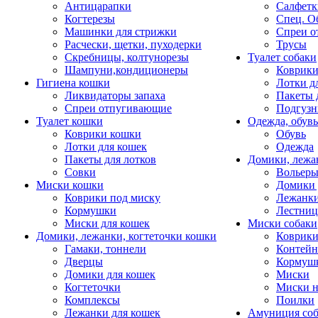
Антицарапки
Салфетк
Когтерезы
Спец. О
Машинки для стрижки
Спреи о
Расчески, щетки, пуходерки
Трусы
Скребницы, колтунорезы
Туалет собаки
Шампуни,кондиционеры
Коврик
Гигиена кошки
Лотки д
Ликвидаторы запаха
Пакеты 
Спреи отпугивающие
Подгузн
Туалет кошки
Одежда, обувь
Коврики кошки
Обувь
Лотки для кошек
Одежда
Пакеты для лотков
Домики, лежа
Совки
Вольеры
Миски кошки
Домики 
Коврики под миску
Лежанки
Кормушки
Лестни
Миски для кошек
Миски собаки
Домики, лежанки, когтеточки кошки
Коврики
Гамаки, тоннели
Контей
Дверцы
Кормуш
Домики для кошек
Миски
Когтеточки
Миски н
Комплексы
Поилки
Лежанки для кошек
Амуниция со