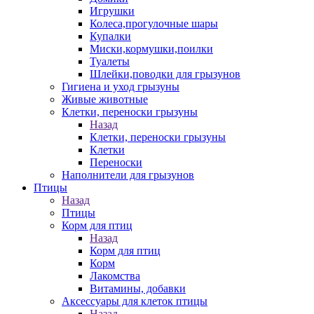
Игрушки
Колеса,прогулочные шары
Купалки
Миски,кормушки,поилки
Туалеты
Шлейки,поводки для грызунов
Гигиена и уход грызуны
Живые животные
Клетки, переноски грызуны
Назад
Клетки, переноски грызуны
Клетки
Переноски
Наполнители для грызунов
Птицы
Назад
Птицы
Корм для птиц
Назад
Корм для птиц
Корм
Лакомства
Витамины, добавки
Аксессуары для клеток птицы
Назад