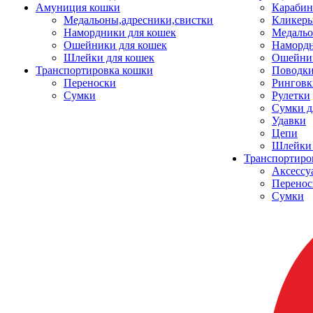
Амуниция кошки
Карабин
Медальоны,адресники,свистки
Кликеры
Намордники для кошек
Медальо
Ошейники для кошек
Наморд
Шлейки для кошек
Ошейник
Транспортировка кошки
Поводки
Переноски
Ринговк
Сумки
Рулетки
Сумки д
Удавки
Цепи
Шлейки 
Транспортиро
Аксессу
Перенос
Сумки