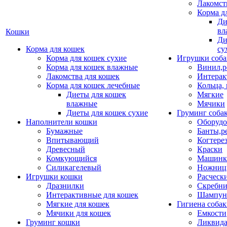
Лакомст
Корма д
Ди
вл
Кошки
Ди
Корма для кошек
су
Корма для кошек сухие
Игрушки соба
Корма для кошек влажные
Винил,р
Лакомства для кошек
Интерак
Корма для кошек лечебные
Кольца,
Диеты для кошек
Мягкие
влажные
Мячики
Диеты для кошек сухие
Груминг соба
Наполнители кошки
Оборудо
Бумажные
Банты,р
Впитывающий
Когтере
Древесный
Краски
Комкующийся
Машинки
Силикагелевый
Ножни
Игрушки кошки
Расческ
Дразнилки
Скребни
Интерактивные для кошек
Шампун
Мягкие для кошек
Гигиена соба
Мячики для кошек
Емкости
Груминг кошки
Ликвида