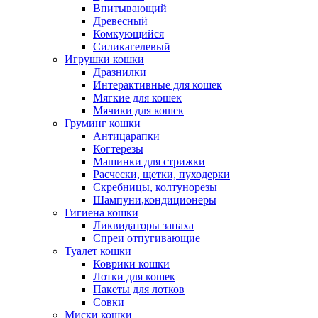
Впитывающий
Древесный
Комкующийся
Силикагелевый
Игрушки кошки
Дразнилки
Интерактивные для кошек
Мягкие для кошек
Мячики для кошек
Груминг кошки
Антицарапки
Когтерезы
Машинки для стрижки
Расчески, щетки, пуходерки
Скребницы, колтунорезы
Шампуни,кондиционеры
Гигиена кошки
Ликвидаторы запаха
Спреи отпугивающие
Туалет кошки
Коврики кошки
Лотки для кошек
Пакеты для лотков
Совки
Миски кошки