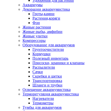
Удобрения для растений
Аквариумы
Декорации аквариумистика
Гроты,камни
Растения,коряги
Фон
Живые растения
Живые рыбы, амфибии
Живые улитки
Компрессоры
Оборудование для аквариумов
Грунтоочистители
Кормушки
Полезный инвентарь
Присоски, краники и клапаны
Распылители
Сачки
Скребки и щетки
Транспортировка
Шланги и трубки
Освещение аквариумистика
Терморегуляция аквариумистика
Нагреватели
Термометры
Тумбы для аквариумов