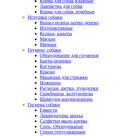
Корма для собак влажные
Лакомства для собак
Корма для собак лечебные
Игрушки собаки
Винил,резина,латекс,дерево
Интерактивные
Кольца, канаты
Мягкие
Мячики
Груминг собаки
Оборудование для грумеров
Банты,резинки
Когтерезы
Краски
Машинки для стрижки
Ножницы
Расчески, щетки, пуходерки
Скребницы, колтунорезы
Шампуни,кондиционеры
Гигиена собаки
Емкости
Ликвидаторы запаха
Салфетки,мыло,кремы
Спец. Оборудование
Спреи отпугивающие