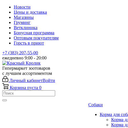
Новости
Цены и доставка
Магазины
Груминг
Ветклиника
Бонусная программа
Оптовым покупателям
Горсть в приют
+7 (383) 207-55-00
ежедневно 9:00 - 20:00
Гипермаркет зоотоваров
с лучшим ассортиментом
Личный кабинет
Войти
Корзина
пуста
0
Собаки
Корма для соб
Корма д
Корма д