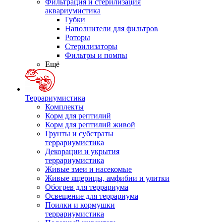
Фильтрация и стерилизация
аквариумистика
Губки
Наполнители для фильтров
Роторы
Стерилизаторы
Фильтры и помпы
Ещё
Террариумистика
Комплекты
Корм для рептилий
Корм для рептилий живой
Грунты и субстраты
террариумистика
Декорации и укрытия
террариумистика
Живые змеи и насекомые
Живые ящерицы, амфибии и улитки
Обогрев для террариума
Освещение для террариума
Поилки и кормушки
террариумистика