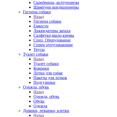
Скребницы, колтунорезы
Шампуни,кондиционеры
Гигиена собаки
Назад
Гигиена собаки
Емкости
Ликвидаторы запаха
Салфетки,мыло,кремы
Спец. Оборудование
Спреи отпугивающие
Трусы
Туалет собаки
Назад
Туалет собаки
Коврики
Лотки для собак
Пакеты для лотков
Подгузники
Одежда, обувь
Назад
Одежда, обувь
Обувь
Одежда
Домики, лежанки, клетки
Назад