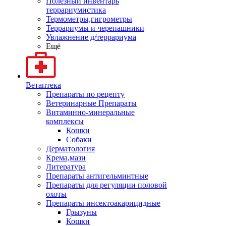
Полезный инвентарь
террариумистика
Термометры,гигрометры
Террариумы и черепашники
Увлажнение д/террариума
Ещё
Ветаптека
Препараты по рецепту
Ветеринарные Препараты
Витаминно-минеральные
комплексы
Кошки
Собаки
Дерматология
Крема,мази
Литература
Препараты антигельминтные
Препараты для регуляции половой
охоты
Препараты инсектоакарицидные
Грызуны
Кошки