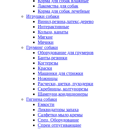
Корма для собак влажные
Лакомства для собак
Корма для собак лечебные
Игрушки собаки
Винил,резина,латекс,дерево
Интерактивные
Кольца, канаты
Мягкие
Мячики
Груминг собаки
Оборудование для грумеров
Банты,резинки
Когтерезы
Краски
Машинки для стрижки
Ножницы
Расчески, щетки, пуходерки
Скребницы, колтунорезы
Шампуни,кондиционеры
Гигиена собаки
Емкости
Ликвидаторы запаха
Салфетки,мыло,кремы
Спец. Оборудование
Спреи отпугивающие