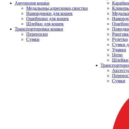
Амуниция кошки
Карабин
Медальоны,адресники,свистки
Кликеры
Намордники для кошек
Медальо
Ошейники для кошек
Наморд
Шлейки для кошек
Ошейник
Транспортировка кошки
Поводки
Переноски
Ринговк
Сумки
Рулетки
Сумки д
Удавки
Цепи
Шлейки 
Транспортиро
Аксессу
Перенос
Сумки