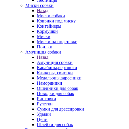
Лестницы
Миски собаки
Назад
Миски собаки
Коврики под миску
Контейнеры
Кормушки
Миски
Миски на подставке
Поилки
Амуниция собаки
Назад
Амуниция собаки
Карабины,вертлюги
Кликеры, свистки
Медальоны,адресники
Намордники
Ошейники для собак
Поводки для собак
Ринговки
Рулетки
Сумки для дрессировки
Удавки
Цепи
Шлейки для собак