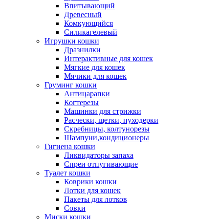
Впитывающий
Древесный
Комкующийся
Силикагелевый
Игрушки кошки
Дразнилки
Интерактивные для кошек
Мягкие для кошек
Мячики для кошек
Груминг кошки
Антицарапки
Когтерезы
Машинки для стрижки
Расчески, щетки, пуходерки
Скребницы, колтунорезы
Шампуни,кондиционеры
Гигиена кошки
Ликвидаторы запаха
Спреи отпугивающие
Туалет кошки
Коврики кошки
Лотки для кошек
Пакеты для лотков
Совки
Миски кошки