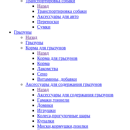
Транспортировка собаки
Назад
Транспортировка собаки
Аксессуары для авто
Переноски
Сумки
Грызуны
Назад
Грызуны
Корма для грызунов
Назад
Корма для грызунов
Корма
Лакомства
Сено
Витамины, добавки
Аксессуары для содержания грызунов
Назад
Аксессуары для содержания грызунов
Гамаки,тоннели
Домики
Игрушки
Колеса,прогулочные шары
Купалки
Миски,кормушки,поилки