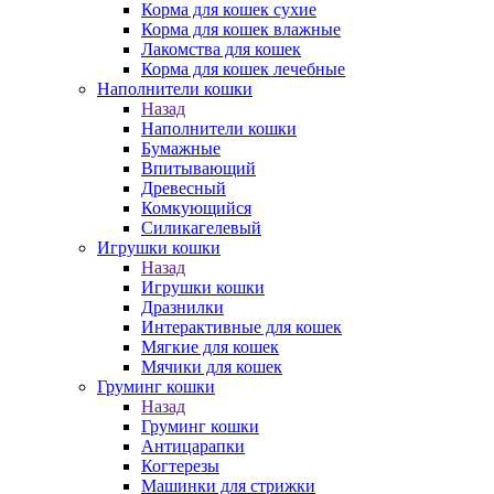
Корма для кошек сухие
Корма для кошек влажные
Лакомства для кошек
Корма для кошек лечебные
Наполнители кошки
Назад
Наполнители кошки
Бумажные
Впитывающий
Древесный
Комкующийся
Силикагелевый
Игрушки кошки
Назад
Игрушки кошки
Дразнилки
Интерактивные для кошек
Мягкие для кошек
Мячики для кошек
Груминг кошки
Назад
Груминг кошки
Антицарапки
Когтерезы
Машинки для стрижки