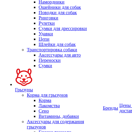
Намордники
Ошейники для собак
Поводки для собак
Ринговки
Рулетки
Сумки для дрессировки
Удавки
Цепи
Шлейки для собак
Транспортировка собаки
Аксессуары для авто
Переноски
Сумки
Грызуны
Корма для грызунов
Корма
Цены
Лакомства
Бренды
доста
Сено
Витамины, добавки
Аксессуары для содержания
грызунов