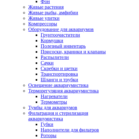
Фон
Живые растения
Живые рыбы, амфибии
Живые улитки
Компрессоры
Оборудование для аквариумов
Грунтоочистители
Кормушки
Полезный инвентарь
Присоски, краники и клапаны
Распылители
Сачки
Скребки и щетки
Транспортировка
Шланги и трубки
Освещение аквариумистика
Терморегуляция аквариумистика
Нагреватели
Термометры
Тумбы для аквариумов
Фильтрация и стерилизация
аквариумистика
Губки
Наполнители для фильтров
Роторы