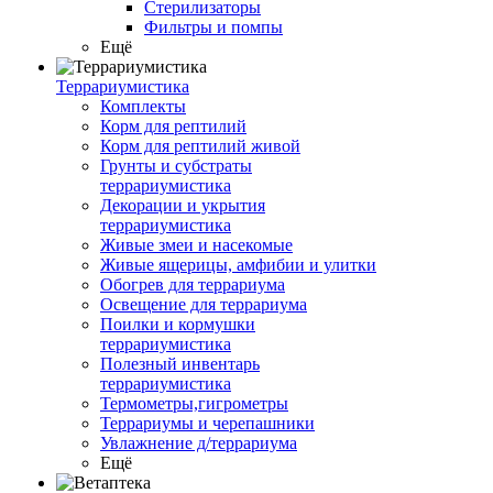
Стерилизаторы
Фильтры и помпы
Ещё
Террариумистика
Комплекты
Корм для рептилий
Корм для рептилий живой
Грунты и субстраты
террариумистика
Декорации и укрытия
террариумистика
Живые змеи и насекомые
Живые ящерицы, амфибии и улитки
Обогрев для террариума
Освещение для террариума
Поилки и кормушки
террариумистика
Полезный инвентарь
террариумистика
Термометры,гигрометры
Террариумы и черепашники
Увлажнение д/террариума
Ещё