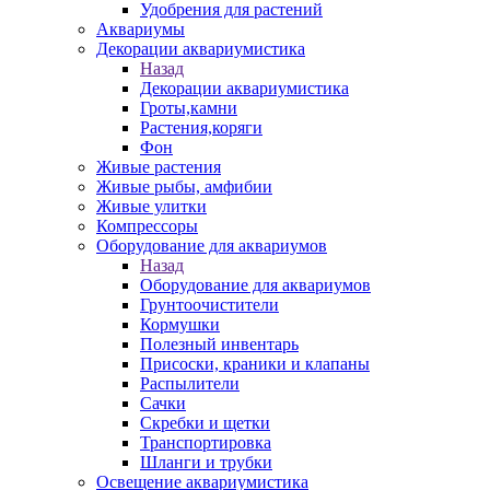
Удобрения для растений
Аквариумы
Декорации аквариумистика
Назад
Декорации аквариумистика
Гроты,камни
Растения,коряги
Фон
Живые растения
Живые рыбы, амфибии
Живые улитки
Компрессоры
Оборудование для аквариумов
Назад
Оборудование для аквариумов
Грунтоочистители
Кормушки
Полезный инвентарь
Присоски, краники и клапаны
Распылители
Сачки
Скребки и щетки
Транспортировка
Шланги и трубки
Освещение аквариумистика