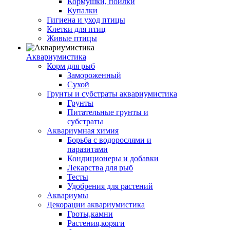
Кормушки, поилки
Купалки
Гигиена и уход птицы
Клетки для птиц
Живые птицы
Аквариумистика
Корм для рыб
Замороженный
Сухой
Грунты и субстраты аквариумистика
Грунты
Питательные грунты и
субстраты
Аквариумная химия
Борьба с водорослями и
паразитами
Кондиционеры и добавки
Лекарства для рыб
Тесты
Удобрения для растений
Аквариумы
Декорации аквариумистика
Гроты,камни
Растения,коряги