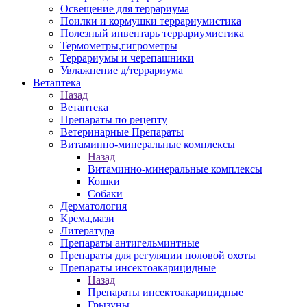
Освещение для террариума
Поилки и кормушки террариумистика
Полезный инвентарь террариумистика
Термометры,гигрометры
Террариумы и черепашники
Увлажнение д/террариума
Ветаптека
Назад
Ветаптека
Препараты по рецепту
Ветеринарные Препараты
Витаминно-минеральные комплексы
Назад
Витаминно-минеральные комплексы
Кошки
Собаки
Дерматология
Крема,мази
Литература
Препараты антигельминтные
Препараты для регуляции половой охоты
Препараты инсектоакарицидные
Назад
Препараты инсектоакарицидные
Грызуны