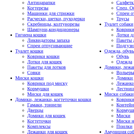
Антицарапки
Салфетк
Когтерезы
Спец. О
Машинки для стрижки
Спреи о
Расчески, щетки, пуходерки
Трусы
Скребницы, колтунорезы
Туалет собаки
Шампуни,кондиционеры
Коврик
Гигиена кошки
Лотки д
Ликвидаторы запаха
Пакеты 
Спреи отпугивающие
Подгузн
Туалет кошки
Одежда, обувь
Коврики кошки
Обувь
Лотки для кошек
Одежда
Пакеты для лотков
Домики, лежа
Совки
Вольеры
Миски кошки
Домики 
Коврики под миску
Лежанки
Кормушки
Лестни
Миски для кошек
Миски собаки
Домики, лежанки, когтеточки кошки
Коврики
Гамаки, тоннели
Контей
Дверцы
Кормуш
Домики для кошек
Миски
Когтеточки
Миски н
Комплексы
Поилки
Лежанки для кошек
Амуниция со