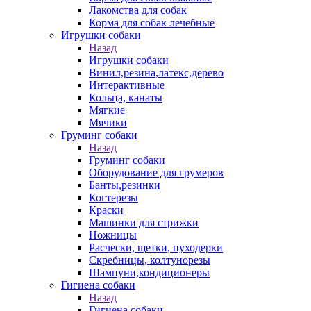
Лакомства для собак
Корма для собак лечебные
Игрушки собаки
Назад
Игрушки собаки
Винил,резина,латекс,дерево
Интерактивные
Кольца, канаты
Мягкие
Мячики
Груминг собаки
Назад
Груминг собаки
Оборудование для грумеров
Банты,резинки
Когтерезы
Краски
Машинки для стрижки
Ножницы
Расчески, щетки, пуходерки
Скребницы, колтунорезы
Шампуни,кондиционеры
Гигиена собаки
Назад
Гигиена собаки