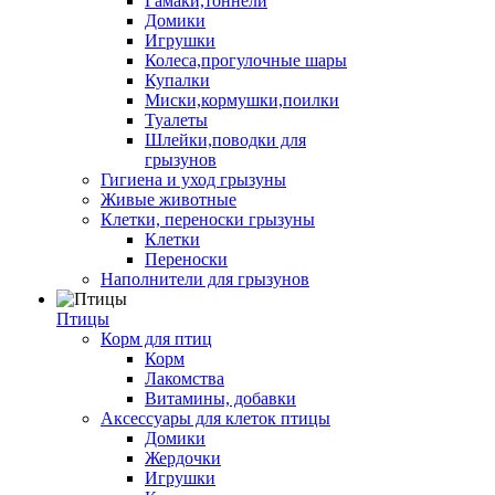
Гамаки,тоннели
Домики
Игрушки
Колеса,прогулочные шары
Купалки
Миски,кормушки,поилки
Туалеты
Шлейки,поводки для
грызунов
Гигиена и уход грызуны
Живые животные
Клетки, переноски грызуны
Клетки
Переноски
Наполнители для грызунов
Птицы
Корм для птиц
Корм
Лакомства
Витамины, добавки
Аксессуары для клеток птицы
Домики
Жердочки
Игрушки