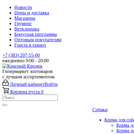
Новости
Цены и доставка
Магазины
Груминг
Ветклиника
Бонусная программа
Оптовым покупателям
Горсть в приют
+7 (383) 207-55-00
ежедневно 9:00 - 20:00
Гипермаркет зоотоваров
с лучшим ассортиментом
Личный кабинет
Войти
Корзина
пуста
0
Собаки
Корма для соб
Корма д
Корма д