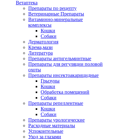
Ветаптека
Препараты по рецепту
Ветеринарные Препараты
Витаминно-минеральные
комплексы
Кошки
Собаки
Дерматология
Крема,мази
Литература
Препараты антигельминтные
Препараты для регуляции половой
охоты
Препараты инсектоакарицидные
Грызуны
Кошки
Обработка помещений
Собаки
Препараты репеллентные
Кошки
Собаки
Препараты урологические
Расходные материалы
Успокоительные
Уход за глазами