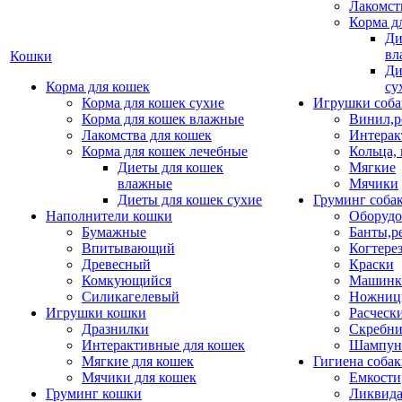
Лакомст
Корма д
Ди
вл
Кошки
Ди
Корма для кошек
су
Корма для кошек сухие
Игрушки соба
Корма для кошек влажные
Винил,р
Лакомства для кошек
Интерак
Корма для кошек лечебные
Кольца,
Диеты для кошек
Мягкие
влажные
Мячики
Диеты для кошек сухие
Груминг соба
Наполнители кошки
Оборудо
Бумажные
Банты,р
Впитывающий
Когтере
Древесный
Краски
Комкующийся
Машинки
Силикагелевый
Ножни
Игрушки кошки
Расческ
Дразнилки
Скребни
Интерактивные для кошек
Шампун
Мягкие для кошек
Гигиена соба
Мячики для кошек
Емкости
Груминг кошки
Ликвида