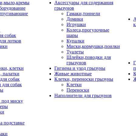
и,мыло,кремы
Аксессуары для содержания
борудование
грызунов
тпугивающие
Гамаки,тоннели
Домики
А
Игрушки
к
и
Колеса,прогулочные
ля собак
шары
для лотков
Купалки
ики
Миски,кормушки,поилки
Туалеты
Шлейки,поводки для
грызунов
Г
нки, клетки
Гигиена и уход грызуны
п
, палатки
Живые животные
К
для собак
Клетки, переноски грызуны
Ж
 для собак
Клетки
цы
Переноски
Наполнители для грызунов
 под миску
неры
ки
а подставке
баки