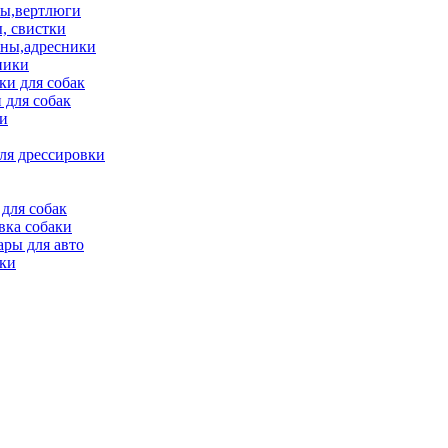
ы,вертлюги
, свистки
ны,адресники
ники
и для собак
 для собак
и
ля дрессировки
для собак
вка собаки
ары для авто
ки