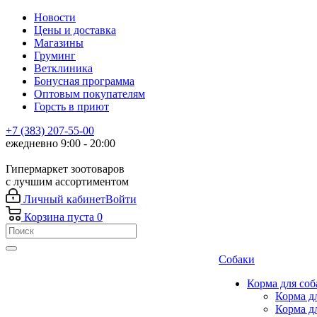
Новости
Цены и доставка
Магазины
Груминг
Ветклиника
Бонусная программа
Оптовым покупателям
Горсть в приют
+7 (383) 207-55-00
ежедневно 9:00 - 20:00
Гипермаркет зоотоваров
с лучшим ассортиментом
Личный кабинет
Войти
Корзина
пуста
0
Собаки
Корма для соб
Корма д
Корма д