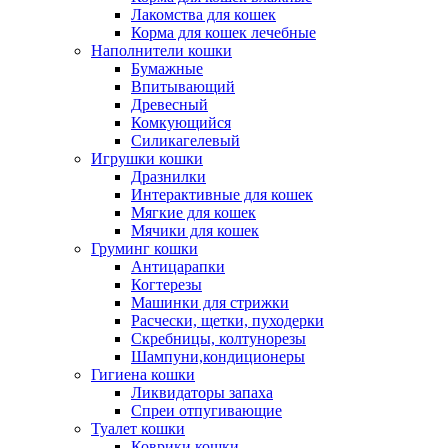
Лакомства для кошек
Корма для кошек лечебные
Наполнители кошки
Бумажные
Впитывающий
Древесный
Комкующийся
Силикагелевый
Игрушки кошки
Дразнилки
Интерактивные для кошек
Мягкие для кошек
Мячики для кошек
Груминг кошки
Антицарапки
Когтерезы
Машинки для стрижки
Расчески, щетки, пуходерки
Скребницы, колтунорезы
Шампуни,кондиционеры
Гигиена кошки
Ликвидаторы запаха
Спреи отпугивающие
Туалет кошки
Коврики кошки