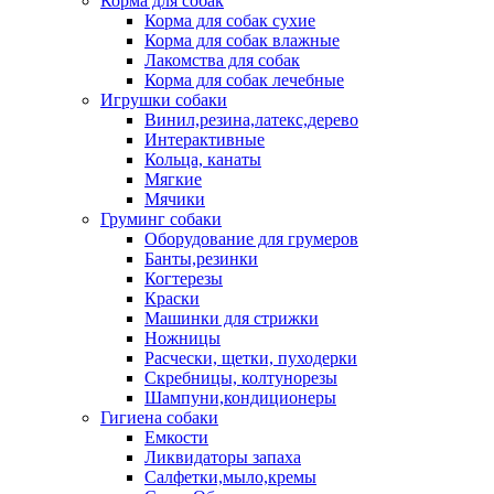
Корма для собак
Корма для собак сухие
Корма для собак влажные
Лакомства для собак
Корма для собак лечебные
Игрушки собаки
Винил,резина,латекс,дерево
Интерактивные
Кольца, канаты
Мягкие
Мячики
Груминг собаки
Оборудование для грумеров
Банты,резинки
Когтерезы
Краски
Машинки для стрижки
Ножницы
Расчески, щетки, пуходерки
Скребницы, колтунорезы
Шампуни,кондиционеры
Гигиена собаки
Емкости
Ликвидаторы запаха
Салфетки,мыло,кремы