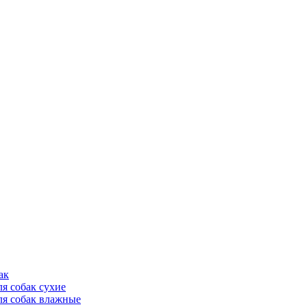
ак
ля собак сухие
ля собак влажные