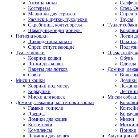
Антицарапки
Салфетк
Когтерезы
Спец. О
Машинки для стрижки
Спреи о
Расчески, щетки, пуходерки
Трусы
Скребницы, колтунорезы
Туалет собаки
Шампуни,кондиционеры
Коврик
Гигиена кошки
Лотки д
Ликвидаторы запаха
Пакеты 
Спреи отпугивающие
Подгузн
Туалет кошки
Одежда, обувь
Коврики кошки
Обувь
Лотки для кошек
Одежда
Пакеты для лотков
Домики, лежа
Совки
Вольеры
Миски кошки
Домики 
Коврики под миску
Лежанки
Кормушки
Лестни
Миски для кошек
Миски собаки
Домики, лежанки, когтеточки кошки
Коврики
Гамаки, тоннели
Контей
Дверцы
Кормуш
Домики для кошек
Миски
Когтеточки
Миски н
Комплексы
Поилки
Лежанки для кошек
Амуниция со