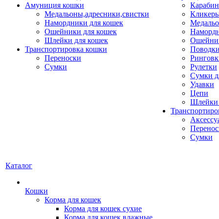
Амуниция кошки
Карабин
Медальоны,адресники,свистки
Кликеры
Намордники для кошек
Медальо
Ошейники для кошек
Наморд
Шлейки для кошек
Ошейник
Транспортировка кошки
Поводки
Переноски
Ринговк
Сумки
Рулетки
Сумки д
Удавки
Цепи
Шлейки 
Транспортиро
Аксессу
Перенос
Сумки
Каталог
Кошки
Корма для кошек
Корма для кошек сухие
Корма для кошек влажные