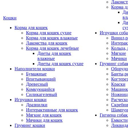
Лакомст
Корма д
Ди
вл
Кошки
Ди
Корма для кошек
су
Корма для кошек сухие
Игрушки соба
Корма для кошек влажные
Винил,р
Лакомства для кошек
Интерак
Корма для кошек лечебные
Кольца,
Диеты для кошек
Мягкие
влажные
Мячики
Диеты для кошек сухие
Груминг соба
Наполнители кошки
Оборудо
Бумажные
Банты,р
Впитывающий
Когтере
Древесный
Краски
Комкующийся
Машинки
Силикагелевый
Ножни
Игрушки кошки
Расческ
Дразнилки
Скребни
Интерактивные для кошек
Шампун
Мягкие для кошек
Гигиена соба
Мячики для кошек
Емкости
Груминг кошки
Ликвида