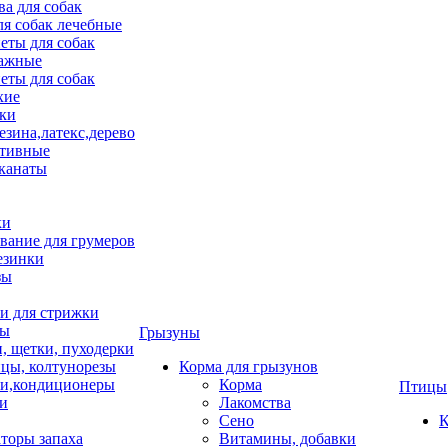
ва для собак
ля собак лечебные
еты для собак
ажные
еты для собак
хие
ки
езина,латекс,дерево
тивные
 канаты
ки
вание для грумеров
езинки
зы
 для стрижки
цы
Грызуны
и, щетки, пуходерки
цы, колтунорезы
Корма для грызунов
и,кондиционеры
Корма
Птицы
ки
Лакомства
Сено
К
торы запаха
Витамины, добавки