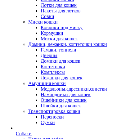
Лотки для кошек
Пакеты для лотков
Совки
Миски кошки
Коврики под миску
Кормушки
Миски для кошек
Домики, лежанки, когтеточки кошки
Гамаки, тоннели
Дверцы
Домики для кошек
Когтеточки
Комплексы
Лежанки для кошек
Амуниция кошки
Медальоны,адресники,свистки
Намордники для кошек
Ошейники для кошек
Шлейки для кошек
Транспортировка кошки
Переноски
Сумки
Собаки