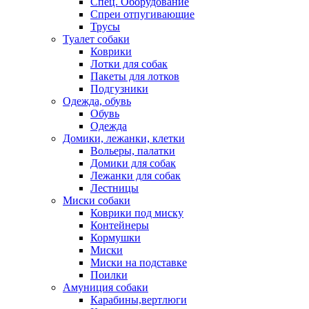
Спец. Оборудование
Спреи отпугивающие
Трусы
Туалет собаки
Коврики
Лотки для собак
Пакеты для лотков
Подгузники
Одежда, обувь
Обувь
Одежда
Домики, лежанки, клетки
Вольеры, палатки
Домики для собак
Лежанки для собак
Лестницы
Миски собаки
Коврики под миску
Контейнеры
Кормушки
Миски
Миски на подставке
Поилки
Амуниция собаки
Карабины,вертлюги