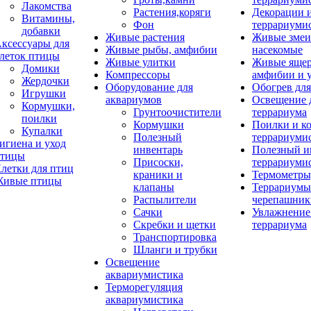
Лакомства
Растения,коряги
Декорации 
Витамины,
Фон
террариуми
добавки
Живые растения
Живые змеи
ксессуары для
Живые рыбы, амфибии
насекомые
леток птицы
Живые улитки
Живые яще
Домики
Компрессоры
амфибии и 
Жердочки
Оборудование для
Обогрев для
Игрушки
аквариумов
Освещение 
Кормушки,
Грунтоочистители
террариума
поилки
Кормушки
Поилки и к
Купалки
Полезный
террариуми
игиена и уход
инвентарь
Полезный и
тицы
Присоски,
террариуми
летки для птиц
краники и
Термометры
ивые птицы
клапаны
Террариумы
Распылители
черепашник
Сачки
Увлажнение 
Скребки и щетки
террариума
Транспортировка
Шланги и трубки
Освещение
аквариумистика
Терморегуляция
аквариумистика