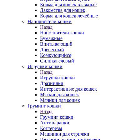
Корма для кошек влажные
Лакомства для кошек
Корма для кошек лечебные
Наполнители кошки
Назад
Наполнители кошки
Бумажные
Впитывающий
Древесный
Комкующийся
Силикагелевый
Игрушки кошки
Назад
Игрушки кошки
Дразнилки
Интерактивные для кошек
Мягкие для кошек
Мячики для кошек
Груминг кошки
Назад
Груминг кошки
Антицарапки
Когтерезы
Машинки для стрижки
Расчески, щетки, пуходерки