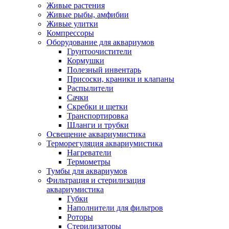
Живые растения
Живые рыбы, амфибии
Живые улитки
Компрессоры
Оборудование для аквариумов
Грунтоочистители
Кормушки
Полезный инвентарь
Присоски, краники и клапаны
Распылители
Сачки
Скребки и щетки
Транспортировка
Шланги и трубки
Освещение аквариумистика
Терморегуляция аквариумистика
Нагреватели
Термометры
Тумбы для аквариумов
Фильтрация и стерилизация
аквариумистика
Губки
Наполнители для фильтров
Роторы
Стерилизаторы