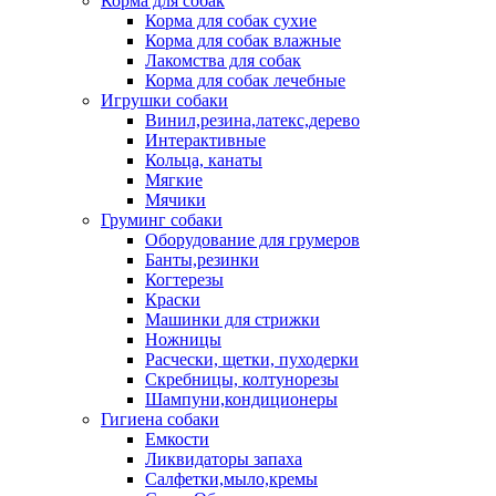
Корма для собак
Корма для собак сухие
Корма для собак влажные
Лакомства для собак
Корма для собак лечебные
Игрушки собаки
Винил,резина,латекс,дерево
Интерактивные
Кольца, канаты
Мягкие
Мячики
Груминг собаки
Оборудование для грумеров
Банты,резинки
Когтерезы
Краски
Машинки для стрижки
Ножницы
Расчески, щетки, пуходерки
Скребницы, колтунорезы
Шампуни,кондиционеры
Гигиена собаки
Емкости
Ликвидаторы запаха
Салфетки,мыло,кремы