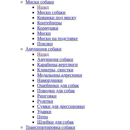
Миски собаки
Назад
Миски собаки
Коврики под миску
Контейнеры
Кормушки
Миски
Миски на подставке
Поилки
Амуниция собаки
Назад
Амуниция собаки
Карабины,вертлюги
Кликеры, свистки
Медальоны,адресники
Намордники
Ошейники для собак
Поводки для собак
Ринговки
Рулетки
Сумки для дрессировки
Удавки
Цепи
Шлейки для собак
Транспортировка собаки