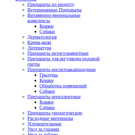
Препараты по рецепту
Ветеринарные Препараты
Витаминно-минеральные
комплексы
Кошки
Собаки
Дерматология
Крема,мази
Литература
Препараты антигельминтные
Препараты для регуляции половой
охоты
Препараты инсектоакарицидные
Грызуны
Кошки
Обработка помещений
Собаки
Препараты репеллентные
Кошки
Собаки
Препараты урологические
Расходные материалы
Успокоительные
Уход за глазами
Уход за зубами