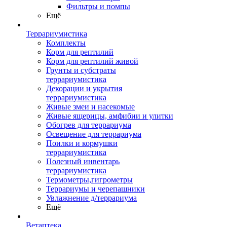
Фильтры и помпы
Ещё
Террариумистика
Комплекты
Корм для рептилий
Корм для рептилий живой
Грунты и субстраты
террариумистика
Декорации и укрытия
террариумистика
Живые змеи и насекомые
Живые ящерицы, амфибии и улитки
Обогрев для террариума
Освещение для террариума
Поилки и кормушки
террариумистика
Полезный инвентарь
террариумистика
Термометры,гигрометры
Террариумы и черепашники
Увлажнение д/террариума
Ещё
Ветаптека