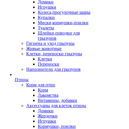
Домики
Игрушки
Колеса,прогулочные шары
Купалки
Миски,кормушки,поилки
Туалеты
Шлейки,поводки для
грызунов
Гигиена и уход грызуны
Живые животные
Клетки, переноски грызуны
Клетки
Переноски
Наполнители для грызунов
Птицы
Корм для птиц
Корм
Лакомства
Витамины, добавки
Аксессуары для клеток птицы
Домики
Жердочки
Игрушки
Кормушки, поилки