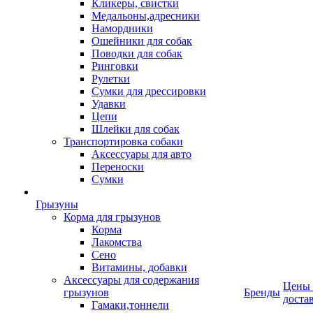
Кликеры, свистки
Медальоны,адресники
Намордники
Ошейники для собак
Поводки для собак
Ринговки
Рулетки
Сумки для дрессировки
Удавки
Цепи
Шлейки для собак
Транспортировка собаки
Аксессуары для авто
Переноски
Сумки
Грызуны
Корма для грызунов
Корма
Лакомства
Сено
Витамины, добавки
Аксессуары для содержания
Цены
грызунов
Бренды
доста
Гамаки,тоннели