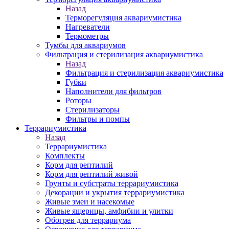
Назад
Терморегуляция аквариумистика
Нагреватели
Термометры
Тумбы для аквариумов
Фильтрация и стерилизация аквариумистика
Назад
Фильтрация и стерилизация аквариумистика
Губки
Наполнители для фильтров
Роторы
Стерилизаторы
Фильтры и помпы
Террариумистика
Назад
Террариумистика
Комплекты
Корм для рептилий
Корм для рептилий живой
Грунты и субстраты террариумистика
Декорации и укрытия террариумистика
Живые змеи и насекомые
Живые ящерицы, амфибии и улитки
Обогрев для террариума