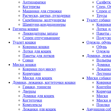
Антицарапки
Салфетк
Когтерезы
Спец. О
Машинки для стрижки
Спреи о
Расчески, щетки, пуходерки
Трусы
Скребницы, колтунорезы
Туалет собаки
Шампуни,кондиционеры
Коврик
Гигиена кошки
Лотки д
Ликвидаторы запаха
Пакеты 
Спреи отпугивающие
Подгузн
Туалет кошки
Одежда, обувь
Коврики кошки
Обувь
Лотки для кошек
Одежда
Пакеты для лотков
Домики, лежа
Совки
Вольеры
Миски кошки
Домики 
Коврики под миску
Лежанки
Кормушки
Лестни
Миски для кошек
Миски собаки
Домики, лежанки, когтеточки кошки
Коврики
Гамаки, тоннели
Контей
Дверцы
Кормуш
Домики для кошек
Миски
Когтеточки
Миски н
Комплексы
Поилки
Лежанки для кошек
Амуниция со