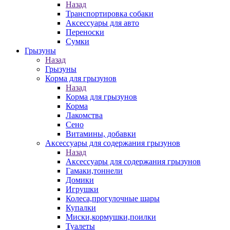
Назад
Транспортировка собаки
Аксессуары для авто
Переноски
Сумки
Грызуны
Назад
Грызуны
Корма для грызунов
Назад
Корма для грызунов
Корма
Лакомства
Сено
Витамины, добавки
Аксессуары для содержания грызунов
Назад
Аксессуары для содержания грызунов
Гамаки,тоннели
Домики
Игрушки
Колеса,прогулочные шары
Купалки
Миски,кормушки,поилки
Туалеты