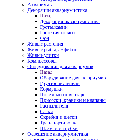
Аквариумы
Декорации аквариумистика
Назад
Декорации аквариумистика
Гроты,камни
Растения,коряги
Фон
Живые растения
Живые рыбы, амфибии
Живые улитки
Компрессоры
Оборудование для аквариумов
Назад
Оборудование для аквариумов
Грунтоочистители
Кормушки
Полезный инвентарь
Присоски, краники и клапаны
Распылители
Сачки
Скребки и щетки
Транспортировка
Шланги и трубки
Освещение аквариумистика
Терморегуляция аквариумистика