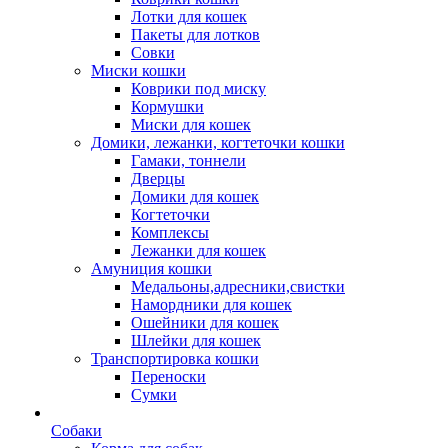
Лотки для кошек
Пакеты для лотков
Совки
Миски кошки
Коврики под миску
Кормушки
Миски для кошек
Домики, лежанки, когтеточки кошки
Гамаки, тоннели
Дверцы
Домики для кошек
Когтеточки
Комплексы
Лежанки для кошек
Амуниция кошки
Медальоны,адресники,свистки
Намордники для кошек
Ошейники для кошек
Шлейки для кошек
Транспортировка кошки
Переноски
Сумки
Собаки