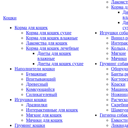
Лакомст
Корма д
Ди
вл
Кошки
Ди
Корма для кошек
су
Корма для кошек сухие
Игрушки соба
Корма для кошек влажные
Винил,р
Лакомства для кошек
Интерак
Корма для кошек лечебные
Кольца,
Диеты для кошек
Мягкие
влажные
Мячики
Диеты для кошек сухие
Груминг соба
Наполнители кошки
Оборудо
Бумажные
Банты,р
Впитывающий
Когтере
Древесный
Краски
Комкующийся
Машинки
Силикагелевый
Ножни
Игрушки кошки
Расческ
Дразнилки
Скребни
Интерактивные для кошек
Шампун
Мягкие для кошек
Гигиена соба
Мячики для кошек
Емкости
Груминг кошки
Ликвида