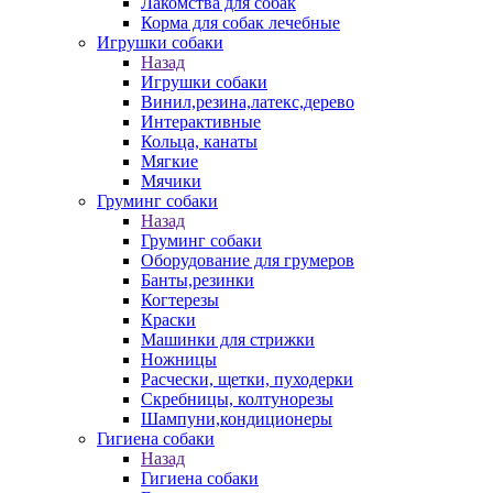
Лакомства для собак
Корма для собак лечебные
Игрушки собаки
Назад
Игрушки собаки
Винил,резина,латекс,дерево
Интерактивные
Кольца, канаты
Мягкие
Мячики
Груминг собаки
Назад
Груминг собаки
Оборудование для грумеров
Банты,резинки
Когтерезы
Краски
Машинки для стрижки
Ножницы
Расчески, щетки, пуходерки
Скребницы, колтунорезы
Шампуни,кондиционеры
Гигиена собаки
Назад
Гигиена собаки