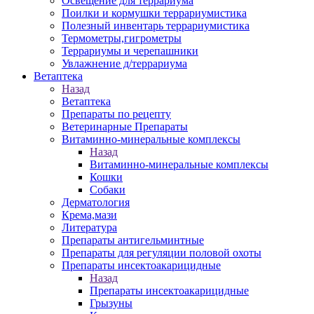
Освещение для террариума
Поилки и кормушки террариумистика
Полезный инвентарь террариумистика
Термометры,гигрометры
Террариумы и черепашники
Увлажнение д/террариума
Ветаптека
Назад
Ветаптека
Препараты по рецепту
Ветеринарные Препараты
Витаминно-минеральные комплексы
Назад
Витаминно-минеральные комплексы
Кошки
Собаки
Дерматология
Крема,мази
Литература
Препараты антигельминтные
Препараты для регуляции половой охоты
Препараты инсектоакарицидные
Назад
Препараты инсектоакарицидные
Грызуны