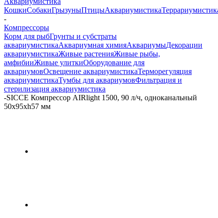
Аквариумистика
Кошки
Собаки
Грызуны
Птицы
Аквариумистика
Террариумистик
-
Компрессоры
Корм для рыб
Грунты и субстраты
аквариумистика
Аквариумная химия
Аквариумы
Декорации
аквариумистика
Живые растения
Живые рыбы,
амфибии
Живые улитки
Оборудование для
аквариумов
Освещение аквариумистика
Терморегуляция
аквариумистика
Тумбы для аквариумов
Фильтрация и
стерилизация аквариумистика
-
SICCE Компрессор AIRlight 1500, 90 л/ч, одноканальный
50х95хh57 мм