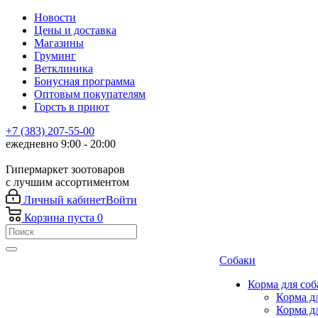
Новости
Цены и доставка
Магазины
Груминг
Ветклиника
Бонусная программа
Оптовым покупателям
Горсть в приют
+7 (383) 207-55-00
ежедневно 9:00 - 20:00
Гипермаркет зоотоваров
с лучшим ассортиментом
Личный кабинет
Войти
Корзина
пуста
0
Собаки
Корма для соб
Корма д
Корма д