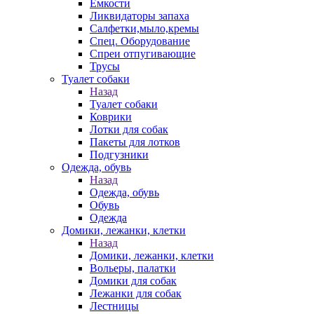
Емкости
Ликвидаторы запаха
Салфетки,мыло,кремы
Спец. Оборудование
Спреи отпугивающие
Трусы
Туалет собаки
Назад
Туалет собаки
Коврики
Лотки для собак
Пакеты для лотков
Подгузники
Одежда, обувь
Назад
Одежда, обувь
Обувь
Одежда
Домики, лежанки, клетки
Назад
Домики, лежанки, клетки
Вольеры, палатки
Домики для собак
Лежанки для собак
Лестницы