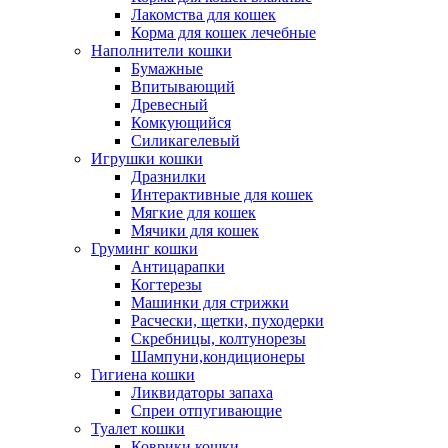
Лакомства для кошек
Корма для кошек лечебные
Наполнители кошки
Бумажные
Впитывающий
Древесный
Комкующийся
Силикагелевый
Игрушки кошки
Дразнилки
Интерактивные для кошек
Мягкие для кошек
Мячики для кошек
Груминг кошки
Антицарапки
Когтерезы
Машинки для стрижки
Расчески, щетки, пуходерки
Скребницы, колтунорезы
Шампуни,кондиционеры
Гигиена кошки
Ликвидаторы запаха
Спреи отпугивающие
Туалет кошки
Коврики кошки