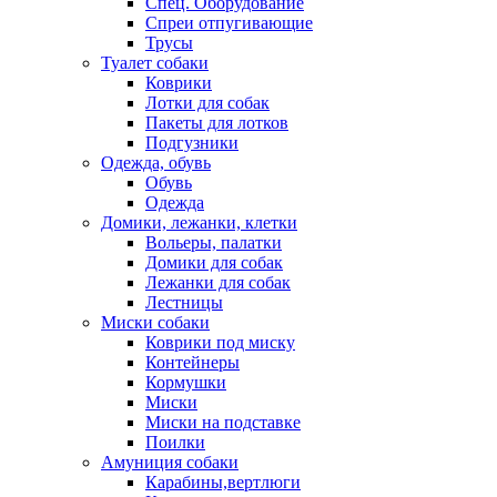
Спец. Оборудование
Спреи отпугивающие
Трусы
Туалет собаки
Коврики
Лотки для собак
Пакеты для лотков
Подгузники
Одежда, обувь
Обувь
Одежда
Домики, лежанки, клетки
Вольеры, палатки
Домики для собак
Лежанки для собак
Лестницы
Миски собаки
Коврики под миску
Контейнеры
Кормушки
Миски
Миски на подставке
Поилки
Амуниция собаки
Карабины,вертлюги