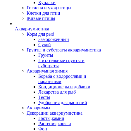
Купалки
Гигиена и уход птицы
Клетки для птиц
Живые птицы
Аквариумистика
Корм для рыб
Замороженный
Сухой
Грунты и субстраты аквариумистика
Грунты
Питательные грунты и
субстраты
Аквариумная химия
Борьба с водорослями и
паразитами
Кондиционеры и добавки
Лекарства для рыб
Тесты
Удобрения для растений
Аквариумы
Декорации аквариумистика
Гроты,камни
Растения,коряги
Фон