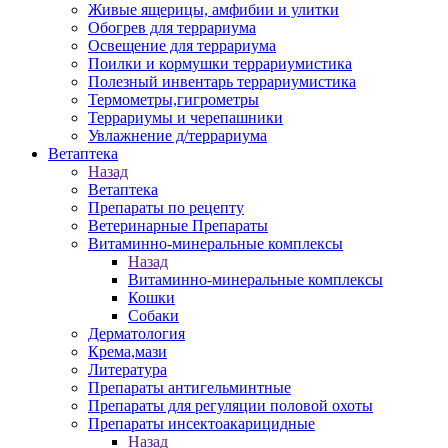
Живые ящерицы, амфибии и улитки
Обогрев для террариума
Освещение для террариума
Поилки и кормушки террариумистика
Полезный инвентарь террариумистика
Термометры,гигрометры
Террариумы и черепашники
Увлажнение д/террариума
Ветаптека
Назад
Ветаптека
Препараты по рецепту
Ветеринарные Препараты
Витаминно-минеральные комплексы
Назад
Витаминно-минеральные комплексы
Кошки
Собаки
Дерматология
Крема,мази
Литература
Препараты антигельминтные
Препараты для регуляции половой охоты
Препараты инсектоакарицидные
Назад