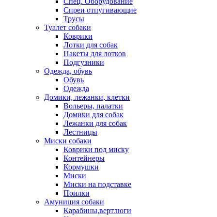
Спец. Оборудование
Спреи отпугивающие
Трусы
Туалет собаки
Коврики
Лотки для собак
Пакеты для лотков
Подгузники
Одежда, обувь
Обувь
Одежда
Домики, лежанки, клетки
Вольеры, палатки
Домики для собак
Лежанки для собак
Лестницы
Миски собаки
Коврики под миску
Контейнеры
Кормушки
Миски
Миски на подставке
Поилки
Амуниция собаки
Карабины,вертлюги