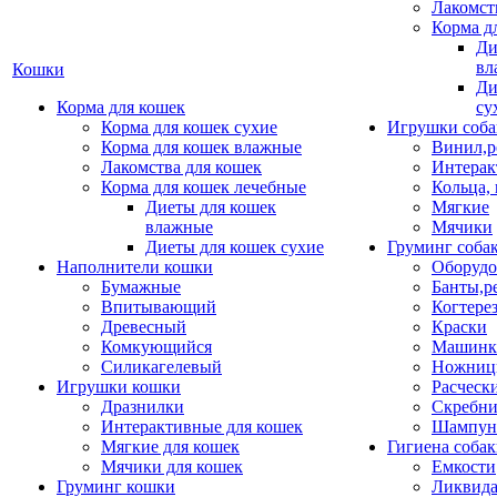
Лакомст
Корма д
Ди
вл
Кошки
Ди
Корма для кошек
су
Корма для кошек сухие
Игрушки соба
Корма для кошек влажные
Винил,р
Лакомства для кошек
Интерак
Корма для кошек лечебные
Кольца,
Диеты для кошек
Мягкие
влажные
Мячики
Диеты для кошек сухие
Груминг соба
Наполнители кошки
Оборудо
Бумажные
Банты,р
Впитывающий
Когтере
Древесный
Краски
Комкующийся
Машинки
Силикагелевый
Ножни
Игрушки кошки
Расческ
Дразнилки
Скребни
Интерактивные для кошек
Шампун
Мягкие для кошек
Гигиена соба
Мячики для кошек
Емкости
Груминг кошки
Ликвида