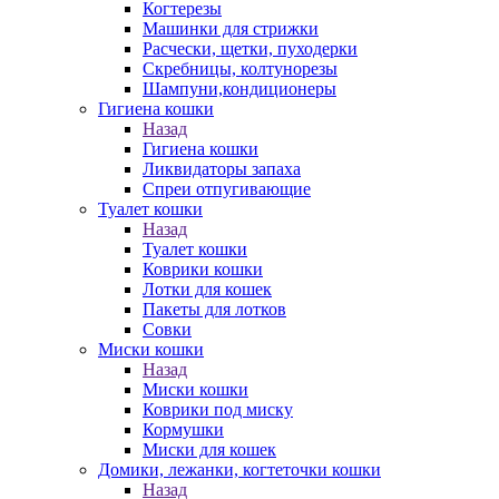
Когтерезы
Машинки для стрижки
Расчески, щетки, пуходерки
Скребницы, колтунорезы
Шампуни,кондиционеры
Гигиена кошки
Назад
Гигиена кошки
Ликвидаторы запаха
Спреи отпугивающие
Туалет кошки
Назад
Туалет кошки
Коврики кошки
Лотки для кошек
Пакеты для лотков
Совки
Миски кошки
Назад
Миски кошки
Коврики под миску
Кормушки
Миски для кошек
Домики, лежанки, когтеточки кошки
Назад