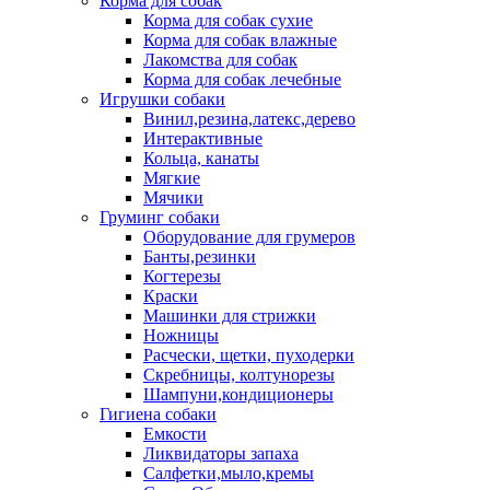
Корма для собак
Корма для собак сухие
Корма для собак влажные
Лакомства для собак
Корма для собак лечебные
Игрушки собаки
Винил,резина,латекс,дерево
Интерактивные
Кольца, канаты
Мягкие
Мячики
Груминг собаки
Оборудование для грумеров
Банты,резинки
Когтерезы
Краски
Машинки для стрижки
Ножницы
Расчески, щетки, пуходерки
Скребницы, колтунорезы
Шампуни,кондиционеры
Гигиена собаки
Емкости
Ликвидаторы запаха
Салфетки,мыло,кремы