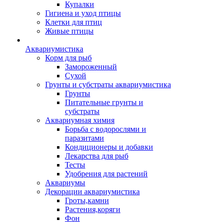
Купалки
Гигиена и уход птицы
Клетки для птиц
Живые птицы
Аквариумистика
Корм для рыб
Замороженный
Сухой
Грунты и субстраты аквариумистика
Грунты
Питательные грунты и
субстраты
Аквариумная химия
Борьба с водорослями и
паразитами
Кондиционеры и добавки
Лекарства для рыб
Тесты
Удобрения для растений
Аквариумы
Декорации аквариумистика
Гроты,камни
Растения,коряги
Фон