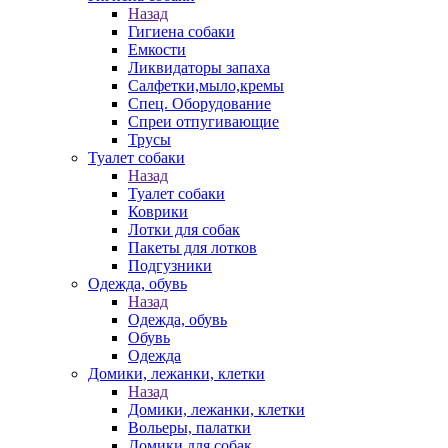
Назад
Гигиена собаки
Емкости
Ликвидаторы запаха
Салфетки,мыло,кремы
Спец. Оборудование
Спреи отпугивающие
Трусы
Туалет собаки
Назад
Туалет собаки
Коврики
Лотки для собак
Пакеты для лотков
Подгузники
Одежда, обувь
Назад
Одежда, обувь
Обувь
Одежда
Домики, лежанки, клетки
Назад
Домики, лежанки, клетки
Вольеры, палатки
Домики для собак