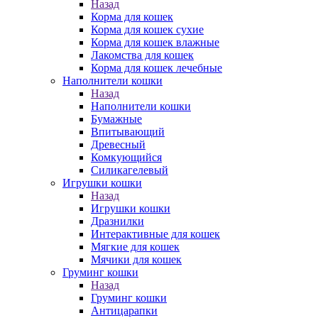
Назад
Корма для кошек
Корма для кошек сухие
Корма для кошек влажные
Лакомства для кошек
Корма для кошек лечебные
Наполнители кошки
Назад
Наполнители кошки
Бумажные
Впитывающий
Древесный
Комкующийся
Силикагелевый
Игрушки кошки
Назад
Игрушки кошки
Дразнилки
Интерактивные для кошек
Мягкие для кошек
Мячики для кошек
Груминг кошки
Назад
Груминг кошки
Антицарапки