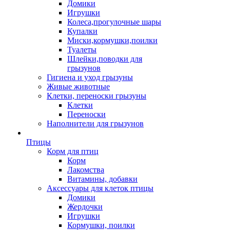
Домики
Игрушки
Колеса,прогулочные шары
Купалки
Миски,кормушки,поилки
Туалеты
Шлейки,поводки для
грызунов
Гигиена и уход грызуны
Живые животные
Клетки, переноски грызуны
Клетки
Переноски
Наполнители для грызунов
Птицы
Корм для птиц
Корм
Лакомства
Витамины, добавки
Аксессуары для клеток птицы
Домики
Жердочки
Игрушки
Кормушки, поилки