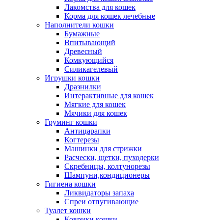
Лакомства для кошек
Корма для кошек лечебные
Наполнители кошки
Бумажные
Впитывающий
Древесный
Комкующийся
Силикагелевый
Игрушки кошки
Дразнилки
Интерактивные для кошек
Мягкие для кошек
Мячики для кошек
Груминг кошки
Антицарапки
Когтерезы
Машинки для стрижки
Расчески, щетки, пуходерки
Скребницы, колтунорезы
Шампуни,кондиционеры
Гигиена кошки
Ликвидаторы запаха
Спреи отпугивающие
Туалет кошки
Коврики кошки