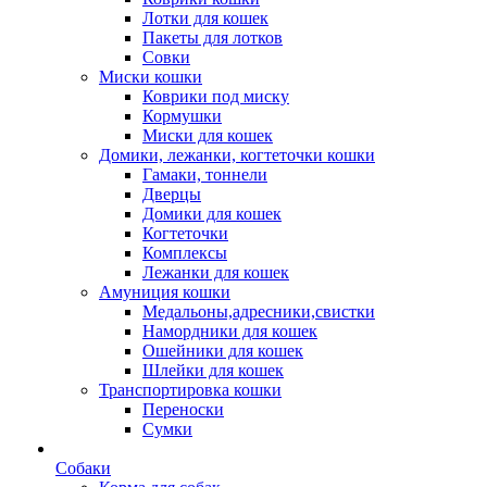
Лотки для кошек
Пакеты для лотков
Совки
Миски кошки
Коврики под миску
Кормушки
Миски для кошек
Домики, лежанки, когтеточки кошки
Гамаки, тоннели
Дверцы
Домики для кошек
Когтеточки
Комплексы
Лежанки для кошек
Амуниция кошки
Медальоны,адресники,свистки
Намордники для кошек
Ошейники для кошек
Шлейки для кошек
Транспортировка кошки
Переноски
Сумки
Собаки