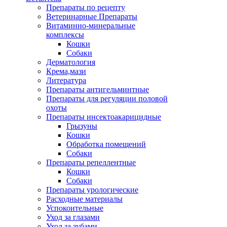
Препараты по рецепту
Ветеринарные Препараты
Витаминно-минеральные
комплексы
Кошки
Собаки
Дерматология
Крема,мази
Литература
Препараты антигельминтные
Препараты для регуляции половой
охоты
Препараты инсектоакарицидные
Грызуны
Кошки
Обработка помещений
Собаки
Препараты репеллентные
Кошки
Собаки
Препараты урологические
Расходные материалы
Успокоительные
Уход за глазами
Уход за зубами