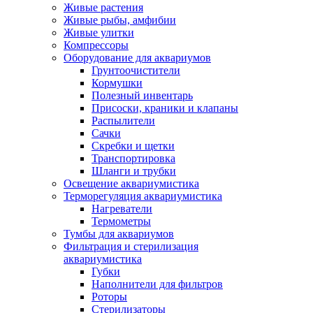
Живые растения
Живые рыбы, амфибии
Живые улитки
Компрессоры
Оборудование для аквариумов
Грунтоочистители
Кормушки
Полезный инвентарь
Присоски, краники и клапаны
Распылители
Сачки
Скребки и щетки
Транспортировка
Шланги и трубки
Освещение аквариумистика
Терморегуляция аквариумистика
Нагреватели
Термометры
Тумбы для аквариумов
Фильтрация и стерилизация
аквариумистика
Губки
Наполнители для фильтров
Роторы
Стерилизаторы