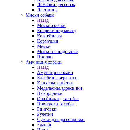
Лежанки для собак
Лестницы
Миски собаки
Назад
Миски собаки
Коврики под миску
Контейнеры
Кормушки
Миски
Миски на подставке
Поилки
Амуниция собаки
Назад
Амуниция собаки
Карабины,вертлюги
Кликеры, свистки
Медальоны,адресники
Намордники
Ошейники для собак
Поводки для собак
Ринговки
Рулетки
Сумки для дрессировки
Удавки
Цепи