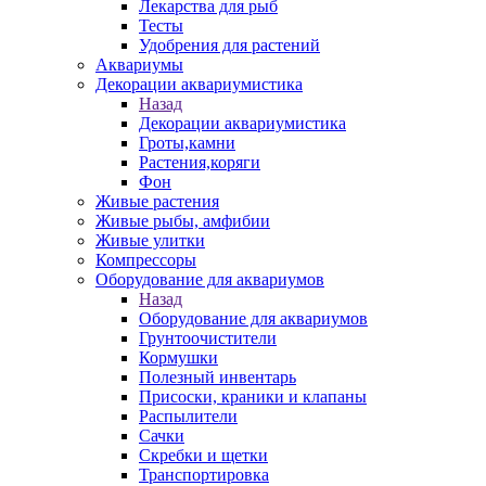
Лекарства для рыб
Тесты
Удобрения для растений
Аквариумы
Декорации аквариумистика
Назад
Декорации аквариумистика
Гроты,камни
Растения,коряги
Фон
Живые растения
Живые рыбы, амфибии
Живые улитки
Компрессоры
Оборудование для аквариумов
Назад
Оборудование для аквариумов
Грунтоочистители
Кормушки
Полезный инвентарь
Присоски, краники и клапаны
Распылители
Сачки
Скребки и щетки
Транспортировка