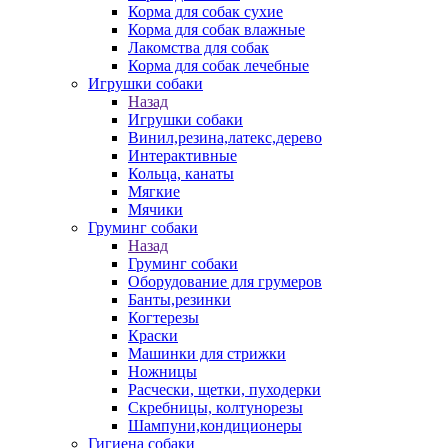
Корма для собак сухие
Корма для собак влажные
Лакомства для собак
Корма для собак лечебные
Игрушки собаки
Назад
Игрушки собаки
Винил,резина,латекс,дерево
Интерактивные
Кольца, канаты
Мягкие
Мячики
Груминг собаки
Назад
Груминг собаки
Оборудование для грумеров
Банты,резинки
Когтерезы
Краски
Машинки для стрижки
Ножницы
Расчески, щетки, пуходерки
Скребницы, колтунорезы
Шампуни,кондиционеры
Гигиена собаки