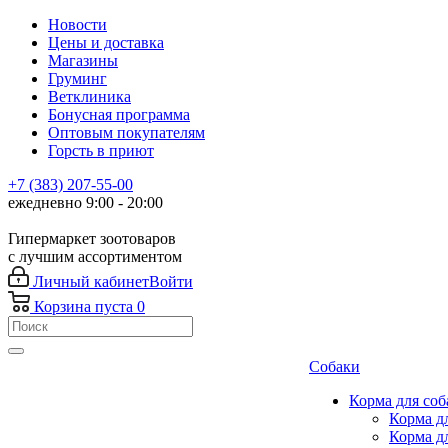
Новости
Цены и доставка
Магазины
Груминг
Ветклиника
Бонусная программа
Оптовым покупателям
Горсть в приют
+7 (383) 207-55-00
ежедневно 9:00 - 20:00
Гипермаркет зоотоваров
с лучшим ассортиментом
Личный кабинет
Войти
Корзина
пуста
0
Собаки
Корма для соб
Корма д
Корма д