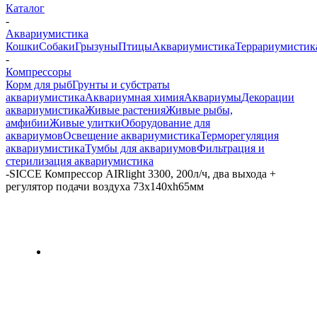
Каталог
-
Аквариумистика
Кошки
Собаки
Грызуны
Птицы
Аквариумистика
Террариумистик
-
Компрессоры
Корм для рыб
Грунты и субстраты
аквариумистика
Аквариумная химия
Аквариумы
Декорации
аквариумистика
Живые растения
Живые рыбы,
амфибии
Живые улитки
Оборудование для
аквариумов
Освещение аквариумистика
Терморегуляция
аквариумистика
Тумбы для аквариумов
Фильтрация и
стерилизация аквариумистика
-
SICCE Компрессор AIRlight 3300, 200л/ч, два выхода +
регулятор подачи воздуха 73х140хh65мм