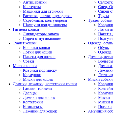
Антицарапки
Салфетк
Когтерезы
Спец. О
Машинки для стрижки
Спреи о
Расчески, щетки, пуходерки
Трусы
Скребницы, колтунорезы
Туалет собаки
Шампуни,кондиционеры
Коврик
Гигиена кошки
Лотки д
Ликвидаторы запаха
Пакеты 
Спреи отпугивающие
Подгузн
Туалет кошки
Одежда, обувь
Коврики кошки
Обувь
Лотки для кошек
Одежда
Пакеты для лотков
Домики, лежа
Совки
Вольеры
Миски кошки
Домики 
Коврики под миску
Лежанки
Кормушки
Лестни
Миски для кошек
Миски собаки
Домики, лежанки, когтеточки кошки
Коврики
Гамаки, тоннели
Контей
Дверцы
Кормуш
Домики для кошек
Миски
Когтеточки
Миски н
Комплексы
Поилки
Лежанки для кошек
Амуниция со