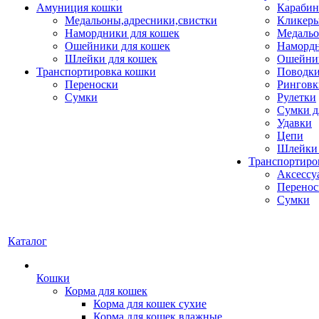
Амуниция кошки
Карабин
Медальоны,адресники,свистки
Кликеры
Намордники для кошек
Медальо
Ошейники для кошек
Наморд
Шлейки для кошек
Ошейник
Транспортировка кошки
Поводки
Переноски
Ринговк
Сумки
Рулетки
Сумки д
Удавки
Цепи
Шлейки 
Транспортиро
Аксессу
Перенос
Сумки
Каталог
Кошки
Корма для кошек
Корма для кошек сухие
Корма для кошек влажные