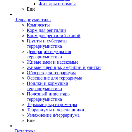
Фильтры и помпы
Ещё
Террариумистика
Комплекты
Корм для рептилий
Корм для рептилий живой
Грунты и субстраты
террариумистика
Декорации и укрытия
террариумистика
Живые змеи и насекомые
Живые ящерицы, амфибии и улитки
Обогрев для террариума
Освещение для террариума
Поилки и кормушки
террариумистика
Полезный инвентарь
террариумистика
Термометры,гигрометры
Террариумы и черепашники
Увлажнение д/террариума
Ещё
Ветаптека