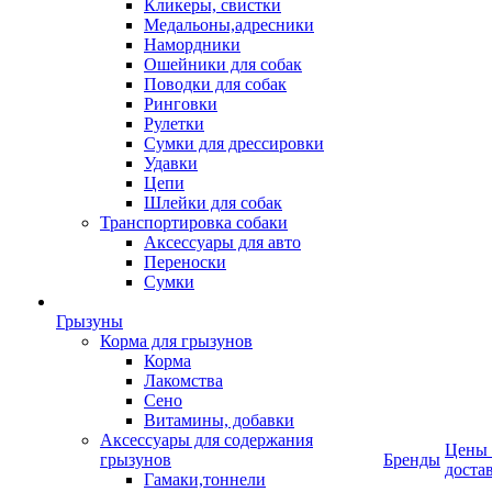
Кликеры, свистки
Медальоны,адресники
Намордники
Ошейники для собак
Поводки для собак
Ринговки
Рулетки
Сумки для дрессировки
Удавки
Цепи
Шлейки для собак
Транспортировка собаки
Аксессуары для авто
Переноски
Сумки
Грызуны
Корма для грызунов
Корма
Лакомства
Сено
Витамины, добавки
Аксессуары для содержания
Цены
грызунов
Бренды
доста
Гамаки,тоннели