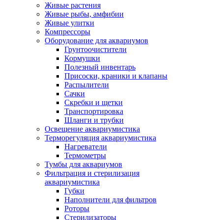
Живые растения
Живые рыбы, амфибии
Живые улитки
Компрессоры
Оборудование для аквариумов
Грунтоочистители
Кормушки
Полезный инвентарь
Присоски, краники и клапаны
Распылители
Сачки
Скребки и щетки
Транспортировка
Шланги и трубки
Освещение аквариумистика
Терморегуляция аквариумистика
Нагреватели
Термометры
Тумбы для аквариумов
Фильтрация и стерилизация
аквариумистика
Губки
Наполнители для фильтров
Роторы
Стерилизаторы