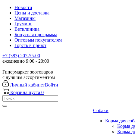
Новости
Цены и доставка
Магазины
Груминг
Ветклиника
Бонусная программа
Оптовым покупателям
Горсть в приют
+7 (383) 207-55-00
ежедневно 9:00 - 20:00
Гипермаркет зоотоваров
с лучшим ассортиментом
Личный кабинет
Войти
Корзина
пуста
0
Собаки
Корма для соб
Корма д
Корма д