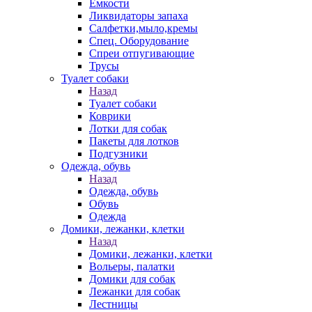
Емкости
Ликвидаторы запаха
Салфетки,мыло,кремы
Спец. Оборудование
Спреи отпугивающие
Трусы
Туалет собаки
Назад
Туалет собаки
Коврики
Лотки для собак
Пакеты для лотков
Подгузники
Одежда, обувь
Назад
Одежда, обувь
Обувь
Одежда
Домики, лежанки, клетки
Назад
Домики, лежанки, клетки
Вольеры, палатки
Домики для собак
Лежанки для собак
Лестницы