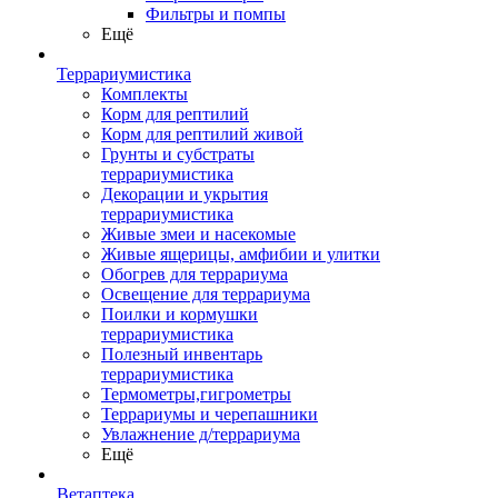
Фильтры и помпы
Ещё
Террариумистика
Комплекты
Корм для рептилий
Корм для рептилий живой
Грунты и субстраты
террариумистика
Декорации и укрытия
террариумистика
Живые змеи и насекомые
Живые ящерицы, амфибии и улитки
Обогрев для террариума
Освещение для террариума
Поилки и кормушки
террариумистика
Полезный инвентарь
террариумистика
Термометры,гигрометры
Террариумы и черепашники
Увлажнение д/террариума
Ещё
Ветаптека