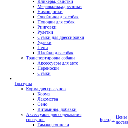
Кликеры, свистки
Медальоны,адресники
Намордники
Ошейники для собак
Поводки для собак
Ринговки
Рулетки
Сумки для дрессировки
Удавки
Цепи
Шлейки для собак
Транспортировка собаки
Аксессуары для авто
Переноски
Сумки
Грызуны
Корма для грызунов
Корма
Лакомства
Сено
Витамины, добавки
Аксессуары для содержания
Цены
грызунов
Бренды
доста
Гамаки,тоннели