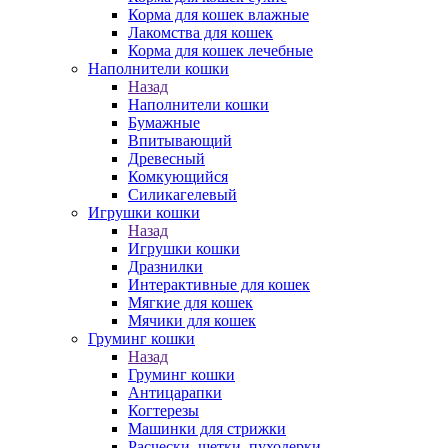
Корма для кошек влажные
Лакомства для кошек
Корма для кошек лечебные
Наполнители кошки
Назад
Наполнители кошки
Бумажные
Впитывающий
Древесный
Комкующийся
Силикагелевый
Игрушки кошки
Назад
Игрушки кошки
Дразнилки
Интерактивные для кошек
Мягкие для кошек
Мячики для кошек
Груминг кошки
Назад
Груминг кошки
Антицарапки
Когтерезы
Машинки для стрижки
Расчески, щетки, пуходерки