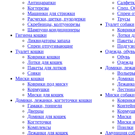
Антицарапки
Салфетк
Когтерезы
Спец. О
Машинки для стрижки
Спреи о
Расчески, щетки, пуходерки
Трусы
Скребницы, колтунорезы
Туалет собаки
Шампуни,кондиционеры
Коврик
Гигиена кошки
Лотки д
Ликвидаторы запаха
Пакеты 
Спреи отпугивающие
Подгузн
Туалет кошки
Одежда, обувь
Коврики кошки
Обувь
Лотки для кошек
Одежда
Пакеты для лотков
Домики, лежа
Совки
Вольеры
Миски кошки
Домики 
Коврики под миску
Лежанки
Кормушки
Лестни
Миски для кошек
Миски собаки
Домики, лежанки, когтеточки кошки
Коврики
Гамаки, тоннели
Контей
Дверцы
Кормуш
Домики для кошек
Миски
Когтеточки
Миски н
Комплексы
Поилки
Лежанки для кошек
Амуниция со