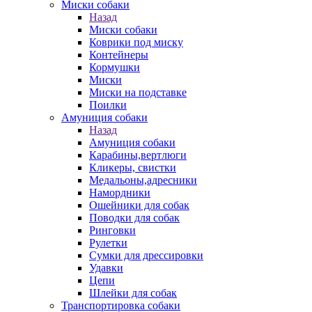
Миски собаки
Назад
Миски собаки
Коврики под миску
Контейнеры
Кормушки
Миски
Миски на подставке
Поилки
Амуниция собаки
Назад
Амуниция собаки
Карабины,вертлюги
Кликеры, свистки
Медальоны,адресники
Намордники
Ошейники для собак
Поводки для собак
Ринговки
Рулетки
Сумки для дрессировки
Удавки
Цепи
Шлейки для собак
Транспортировка собаки