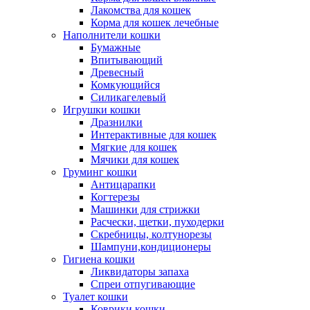
Лакомства для кошек
Корма для кошек лечебные
Наполнители кошки
Бумажные
Впитывающий
Древесный
Комкующийся
Силикагелевый
Игрушки кошки
Дразнилки
Интерактивные для кошек
Мягкие для кошек
Мячики для кошек
Груминг кошки
Антицарапки
Когтерезы
Машинки для стрижки
Расчески, щетки, пуходерки
Скребницы, колтунорезы
Шампуни,кондиционеры
Гигиена кошки
Ликвидаторы запаха
Спреи отпугивающие
Туалет кошки
Коврики кошки