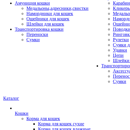
Амуниция кошки
Карабин
Медальоны,адресники,свистки
Кликеры
Намордники для кошек
Медальо
Ошейники для кошек
Наморд
Шлейки для кошек
Ошейник
Транспортировка кошки
Поводки
Переноски
Ринговк
Сумки
Рулетки
Сумки д
Удавки
Цепи
Шлейки 
Транспортиро
Аксессу
Перенос
Сумки
Каталог
Кошки
Корма для кошек
Корма для кошек сухие
Корма для кошек влажные