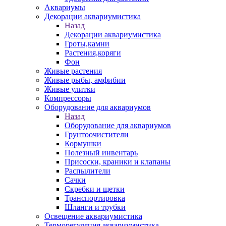
Аквариумы
Декорации аквариумистика
Назад
Декорации аквариумистика
Гроты,камни
Растения,коряги
Фон
Живые растения
Живые рыбы, амфибии
Живые улитки
Компрессоры
Оборудование для аквариумов
Назад
Оборудование для аквариумов
Грунтоочистители
Кормушки
Полезный инвентарь
Присоски, краники и клапаны
Распылители
Сачки
Скребки и щетки
Транспортировка
Шланги и трубки
Освещение аквариумистика
Терморегуляция аквариумистика