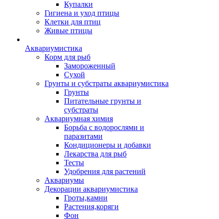
Купалки
Гигиена и уход птицы
Клетки для птиц
Живые птицы
Аквариумистика
Корм для рыб
Замороженный
Сухой
Грунты и субстраты аквариумистика
Грунты
Питательные грунты и
субстраты
Аквариумная химия
Борьба с водорослями и
паразитами
Кондиционеры и добавки
Лекарства для рыб
Тесты
Удобрения для растений
Аквариумы
Декорации аквариумистика
Гроты,камни
Растения,коряги
Фон