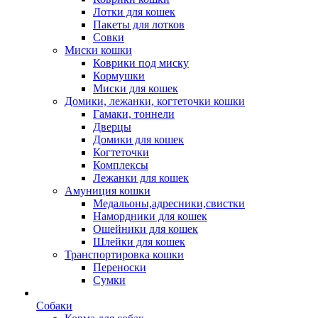
Лотки для кошек
Пакеты для лотков
Совки
Миски кошки
Коврики под миску
Кормушки
Миски для кошек
Домики, лежанки, когтеточки кошки
Гамаки, тоннели
Дверцы
Домики для кошек
Когтеточки
Комплексы
Лежанки для кошек
Амуниция кошки
Медальоны,адресники,свистки
Намордники для кошек
Ошейники для кошек
Шлейки для кошек
Транспортировка кошки
Переноски
Сумки
Собаки