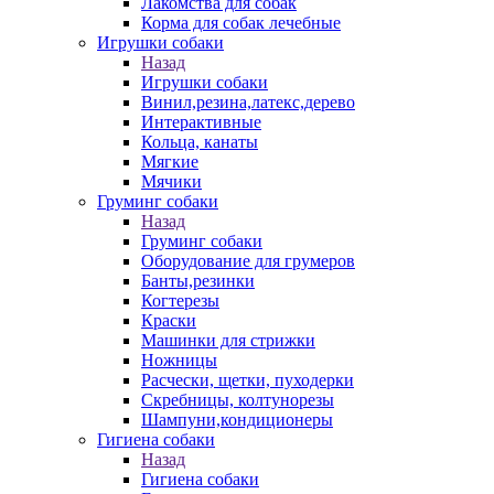
Лакомства для собак
Корма для собак лечебные
Игрушки собаки
Назад
Игрушки собаки
Винил,резина,латекс,дерево
Интерактивные
Кольца, канаты
Мягкие
Мячики
Груминг собаки
Назад
Груминг собаки
Оборудование для грумеров
Банты,резинки
Когтерезы
Краски
Машинки для стрижки
Ножницы
Расчески, щетки, пуходерки
Скребницы, колтунорезы
Шампуни,кондиционеры
Гигиена собаки
Назад
Гигиена собаки