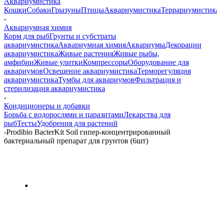
Аквариумистика
Кошки
Собаки
Грызуны
Птицы
Аквариумистика
Террариумистик
-
Аквариумная химия
Корм для рыб
Грунты и субстраты
аквариумистика
Аквариумная химия
Аквариумы
Декорации
аквариумистика
Живые растения
Живые рыбы,
амфибии
Живые улитки
Компрессоры
Оборудование для
аквариумов
Освещение аквариумистика
Терморегуляция
аквариумистика
Тумбы для аквариумов
Фильтрация и
стерилизация аквариумистика
-
Кондиционеры и добавки
Борьба с водорослями и паразитами
Лекарства для
рыб
Тесты
Удобрения для растений
-
Prodibio BacterKit Soil гипер-концентрированный
бактериальный препарат для грунтов (6шт)