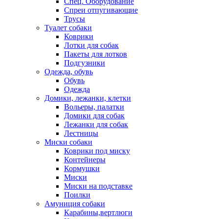
Спец. Оборудование
Спреи отпугивающие
Трусы
Туалет собаки
Коврики
Лотки для собак
Пакеты для лотков
Подгузники
Одежда, обувь
Обувь
Одежда
Домики, лежанки, клетки
Вольеры, палатки
Домики для собак
Лежанки для собак
Лестницы
Миски собаки
Коврики под миску
Контейнеры
Кормушки
Миски
Миски на подставке
Поилки
Амуниция собаки
Карабины,вертлюги