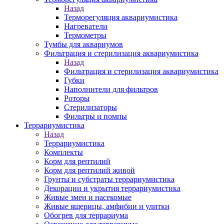
Назад
Терморегуляция аквариумистика
Нагреватели
Термометры
Тумбы для аквариумов
Фильтрация и стерилизация аквариумистика
Назад
Фильтрация и стерилизация аквариумистика
Губки
Наполнители для фильтров
Роторы
Стерилизаторы
Фильтры и помпы
Террариумистика
Назад
Террариумистика
Комплекты
Корм для рептилий
Корм для рептилий живой
Грунты и субстраты террариумистика
Декорации и укрытия террариумистика
Живые змеи и насекомые
Живые ящерицы, амфибии и улитки
Обогрев для террариума