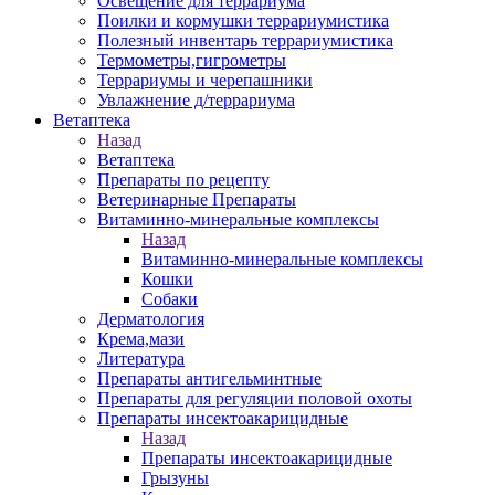
Освещение для террариума
Поилки и кормушки террариумистика
Полезный инвентарь террариумистика
Термометры,гигрометры
Террариумы и черепашники
Увлажнение д/террариума
Ветаптека
Назад
Ветаптека
Препараты по рецепту
Ветеринарные Препараты
Витаминно-минеральные комплексы
Назад
Витаминно-минеральные комплексы
Кошки
Собаки
Дерматология
Крема,мази
Литература
Препараты антигельминтные
Препараты для регуляции половой охоты
Препараты инсектоакарицидные
Назад
Препараты инсектоакарицидные
Грызуны