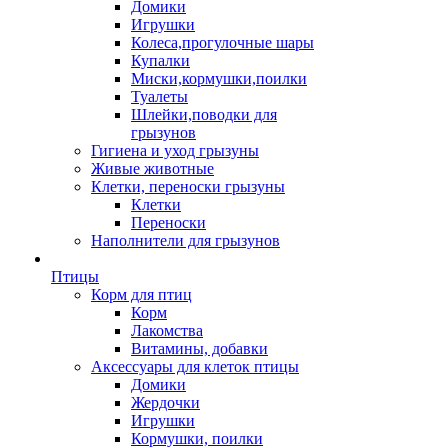
Домики
Игрушки
Колеса,прогулочные шары
Купалки
Миски,кормушки,поилки
Туалеты
Шлейки,поводки для
грызунов
Гигиена и уход грызуны
Живые животные
Клетки, переноски грызуны
Клетки
Переноски
Наполнители для грызунов
Птицы
Корм для птиц
Корм
Лакомства
Витамины, добавки
Аксессуары для клеток птицы
Домики
Жердочки
Игрушки
Кормушки, поилки