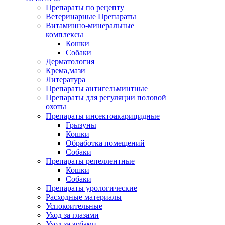
Препараты по рецепту
Ветеринарные Препараты
Витаминно-минеральные
комплексы
Кошки
Собаки
Дерматология
Крема,мази
Литература
Препараты антигельминтные
Препараты для регуляции половой
охоты
Препараты инсектоакарицидные
Грызуны
Кошки
Обработка помещений
Собаки
Препараты репеллентные
Кошки
Собаки
Препараты урологические
Расходные материалы
Успокоительные
Уход за глазами
Уход за зубами