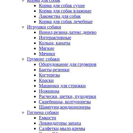
Корма для собак
Корма для собак сухие
Корма для собак влажные
Лакомства для собак
Корма для собак лечебные
Игрушки собаки
Винил,резина,латекс,дерево
Интерактивные
Кольца, канаты
Мягкие
Мячики
Груминг собаки
Оборудование для грумеров
Банты,резинки
Когтерезы
Краски
Машинки для стрижки
Ножницы
Расчески, щетки, пуходерки
Скребницы, колтунорезы
Шампуни,кондиционеры
Гигиена собаки
Емкости
Ликвидаторы запаха
Салфетки,мыло,кремы