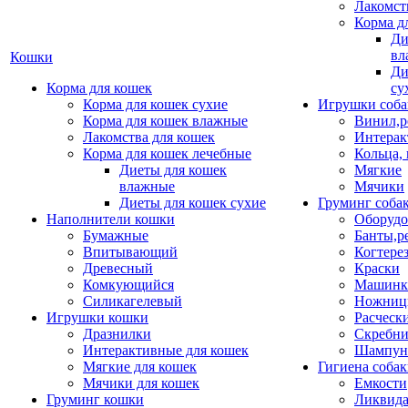
Лакомст
Корма д
Ди
вл
Кошки
Ди
Корма для кошек
су
Корма для кошек сухие
Игрушки соба
Корма для кошек влажные
Винил,р
Лакомства для кошек
Интерак
Корма для кошек лечебные
Кольца,
Диеты для кошек
Мягкие
влажные
Мячики
Диеты для кошек сухие
Груминг соба
Наполнители кошки
Оборудо
Бумажные
Банты,р
Впитывающий
Когтере
Древесный
Краски
Комкующийся
Машинки
Силикагелевый
Ножни
Игрушки кошки
Расческ
Дразнилки
Скребни
Интерактивные для кошек
Шампун
Мягкие для кошек
Гигиена соба
Мячики для кошек
Емкости
Груминг кошки
Ликвида