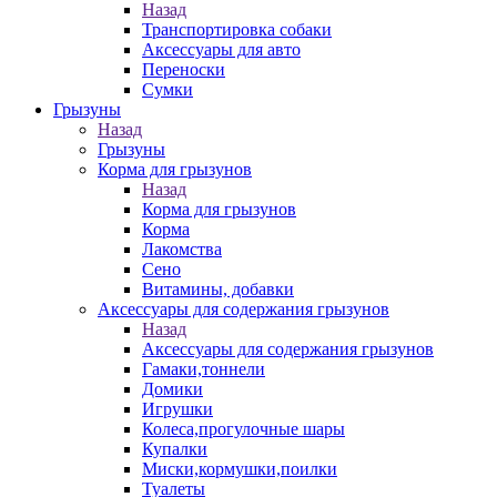
Назад
Транспортировка собаки
Аксессуары для авто
Переноски
Сумки
Грызуны
Назад
Грызуны
Корма для грызунов
Назад
Корма для грызунов
Корма
Лакомства
Сено
Витамины, добавки
Аксессуары для содержания грызунов
Назад
Аксессуары для содержания грызунов
Гамаки,тоннели
Домики
Игрушки
Колеса,прогулочные шары
Купалки
Миски,кормушки,поилки
Туалеты