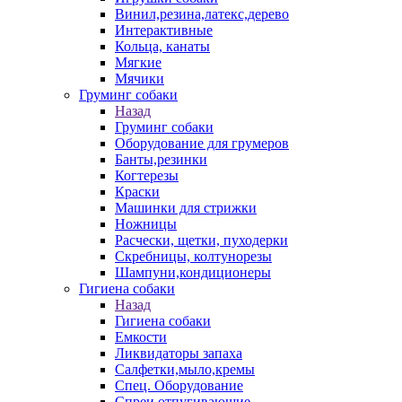
Винил,резина,латекс,дерево
Интерактивные
Кольца, канаты
Мягкие
Мячики
Груминг собаки
Назад
Груминг собаки
Оборудование для грумеров
Банты,резинки
Когтерезы
Краски
Машинки для стрижки
Ножницы
Расчески, щетки, пуходерки
Скребницы, колтунорезы
Шампуни,кондиционеры
Гигиена собаки
Назад
Гигиена собаки
Емкости
Ликвидаторы запаха
Салфетки,мыло,кремы
Спец. Оборудование
Спреи отпугивающие