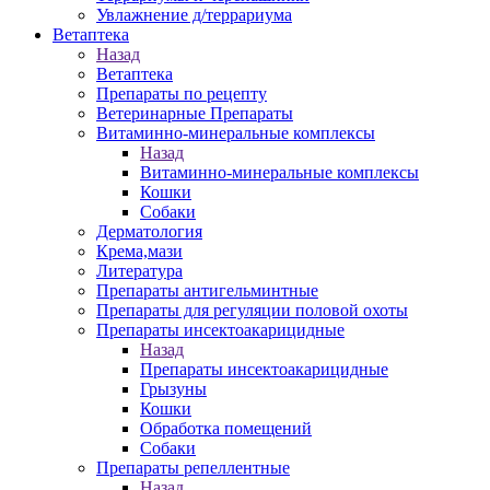
Увлажнение д/террариума
Ветаптека
Назад
Ветаптека
Препараты по рецепту
Ветеринарные Препараты
Витаминно-минеральные комплексы
Назад
Витаминно-минеральные комплексы
Кошки
Собаки
Дерматология
Крема,мази
Литература
Препараты антигельминтные
Препараты для регуляции половой охоты
Препараты инсектоакарицидные
Назад
Препараты инсектоакарицидные
Грызуны
Кошки
Обработка помещений
Собаки
Препараты репеллентные
Назад