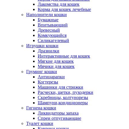
Лакомства для кошек
Корма для кошек лечебные
Наполнители кошки
Бумажные
Впитывающий
Древесный
Комкующийся
Силикагелевый
Игрушки кошки
Дразнилки
Интерактивные для кошек
Мягкие для кошек
Мячики для кошек
Груминг кошки
Антицарапки
Когтерезы
Машинки для стрижки
Расчески, щетки, пуходерки
Скребницы, колтунорезы
Шампуни,кондиционеры
Гигиена кошки
Ликвидаторы запаха
Спреи отпугивающие
Туалет кошки
Коврики кошки