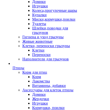
Домики
Игрушки
Колеса,прогулочные шары
Купалки
Миски,кормушки,поилки
Туалеты
Шлейки,поводки для
грызунов
Гигиена и уход грызуны
Живые животные
Клетки, переноски грызуны
Клетки
Переноски
Наполнители для грызунов
Птицы
Корм для птиц
Корм
Лакомства
Витамины, добавки
Аксессуары для клеток птицы
Домики
Жердочки
Игрушки
Кормушки, поилки