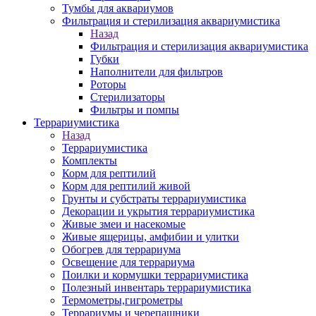
Тумбы для аквариумов
Фильтрация и стерилизация аквариумистика
Назад
Фильтрация и стерилизация аквариумистика
Губки
Наполнители для фильтров
Роторы
Стерилизаторы
Фильтры и помпы
Террариумистика
Назад
Террариумистика
Комплекты
Корм для рептилий
Корм для рептилий живой
Грунты и субстраты террариумистика
Декорации и укрытия террариумистика
Живые змеи и насекомые
Живые ящерицы, амфибии и улитки
Обогрев для террариума
Освещение для террариума
Поилки и кормушки террариумистика
Полезный инвентарь террариумистика
Термометры,гигрометры
Террариумы и черепашники