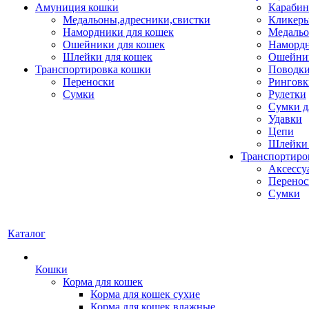
Амуниция кошки
Карабин
Медальоны,адресники,свистки
Кликеры
Намордники для кошек
Медальо
Ошейники для кошек
Наморд
Шлейки для кошек
Ошейник
Транспортировка кошки
Поводки
Переноски
Ринговк
Сумки
Рулетки
Сумки д
Удавки
Цепи
Шлейки 
Транспортиро
Аксессу
Перенос
Сумки
Каталог
Кошки
Корма для кошек
Корма для кошек сухие
Корма для кошек влажные