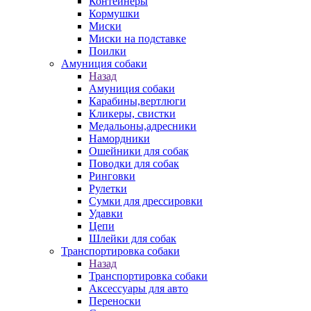
Контейнеры
Кормушки
Миски
Миски на подставке
Поилки
Амуниция собаки
Назад
Амуниция собаки
Карабины,вертлюги
Кликеры, свистки
Медальоны,адресники
Намордники
Ошейники для собак
Поводки для собак
Ринговки
Рулетки
Сумки для дрессировки
Удавки
Цепи
Шлейки для собак
Транспортировка собаки
Назад
Транспортировка собаки
Аксессуары для авто
Переноски