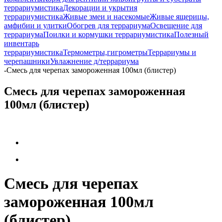
террариумистика
Декорации и укрытия
террариумистика
Живые змеи и насекомые
Живые ящерицы,
амфибии и улитки
Обогрев для террариума
Освещение для
террариума
Поилки и кормушки террариумистика
Полезный
инвентарь
террариумистика
Термометры,гигрометры
Террариумы и
черепашники
Увлажнение д/террариума
-
Смесь для черепах замороженная 100мл (блистер)
Смесь для черепах замороженная
100мл (блистер)
Смесь для черепах
замороженная 100мл
(блистер)