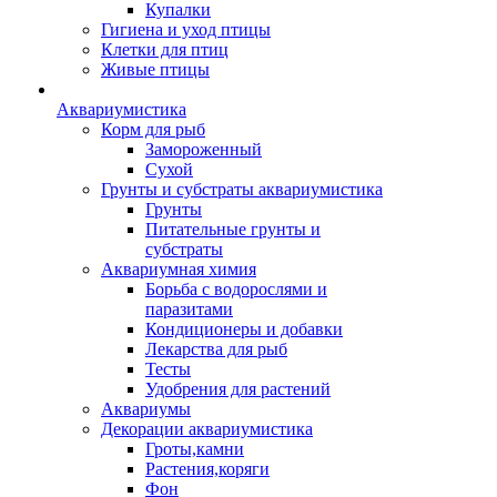
Купалки
Гигиена и уход птицы
Клетки для птиц
Живые птицы
Аквариумистика
Корм для рыб
Замороженный
Сухой
Грунты и субстраты аквариумистика
Грунты
Питательные грунты и
субстраты
Аквариумная химия
Борьба с водорослями и
паразитами
Кондиционеры и добавки
Лекарства для рыб
Тесты
Удобрения для растений
Аквариумы
Декорации аквариумистика
Гроты,камни
Растения,коряги
Фон