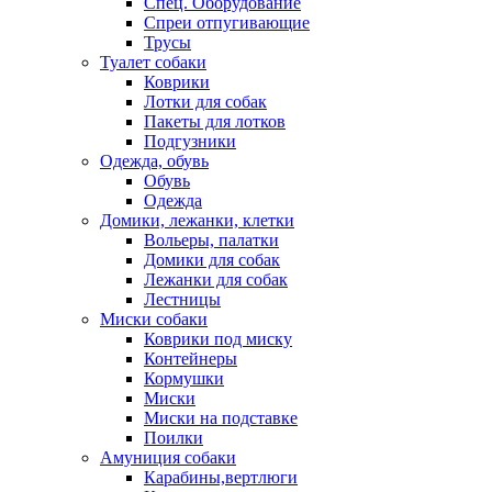
Спец. Оборудование
Спреи отпугивающие
Трусы
Туалет собаки
Коврики
Лотки для собак
Пакеты для лотков
Подгузники
Одежда, обувь
Обувь
Одежда
Домики, лежанки, клетки
Вольеры, палатки
Домики для собак
Лежанки для собак
Лестницы
Миски собаки
Коврики под миску
Контейнеры
Кормушки
Миски
Миски на подставке
Поилки
Амуниция собаки
Карабины,вертлюги