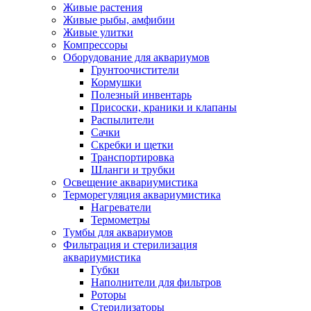
Живые растения
Живые рыбы, амфибии
Живые улитки
Компрессоры
Оборудование для аквариумов
Грунтоочистители
Кормушки
Полезный инвентарь
Присоски, краники и клапаны
Распылители
Сачки
Скребки и щетки
Транспортировка
Шланги и трубки
Освещение аквариумистика
Терморегуляция аквариумистика
Нагреватели
Термометры
Тумбы для аквариумов
Фильтрация и стерилизация
аквариумистика
Губки
Наполнители для фильтров
Роторы
Стерилизаторы