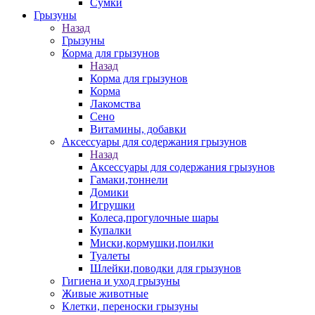
Сумки
Грызуны
Назад
Грызуны
Корма для грызунов
Назад
Корма для грызунов
Корма
Лакомства
Сено
Витамины, добавки
Аксессуары для содержания грызунов
Назад
Аксессуары для содержания грызунов
Гамаки,тоннели
Домики
Игрушки
Колеса,прогулочные шары
Купалки
Миски,кормушки,поилки
Туалеты
Шлейки,поводки для грызунов
Гигиена и уход грызуны
Живые животные
Клетки, переноски грызуны