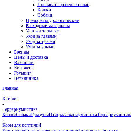
Препараты репеллентные
Кошки
Собаки
Препараты урологические
Расходные материалы
Успокоительные
Уход за глазами
Уход за зубами
Уход за ушами
Бренды
Цены и доставка
Вакансии
Контакты
Груминг
Ветклиника
Главная
-
Каталог
-
Террариумистика
Кошки
Собаки
Грызуны
Птицы
Аквариумистика
Террариумистик
-
Корм для рептилий
Комплекты
Корм для рептилий живой
Грунты и субстраты