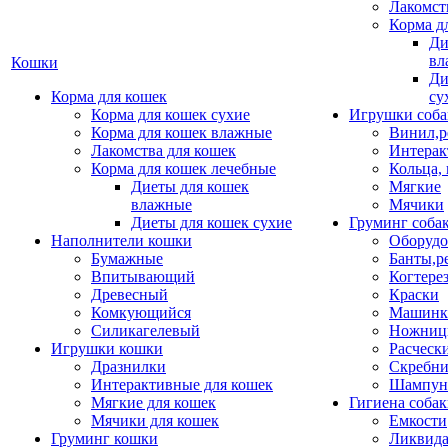
Лакомст
Корма д
Ди
вл
Кошки
Ди
Корма для кошек
су
Корма для кошек сухие
Игрушки соба
Корма для кошек влажные
Винил,р
Лакомства для кошек
Интерак
Корма для кошек лечебные
Кольца,
Диеты для кошек
Мягкие
влажные
Мячики
Диеты для кошек сухие
Груминг соба
Наполнители кошки
Оборудо
Бумажные
Банты,р
Впитывающий
Когтере
Древесный
Краски
Комкующийся
Машинки
Силикагелевый
Ножни
Игрушки кошки
Расческ
Дразнилки
Скребни
Интерактивные для кошек
Шампун
Мягкие для кошек
Гигиена соба
Мячики для кошек
Емкости
Груминг кошки
Ликвида