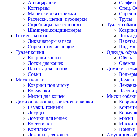
Антицарапки
Салфетк
Когтерезы
Спец. О
Машинки для стрижки
Спреи о
Расчески, щетки, пуходерки
Трусы
Скребницы, колтунорезы
Туалет собаки
Шампуни,кондиционеры
Коврик
Гигиена кошки
Лотки д
Ликвидаторы запаха
Пакеты 
Спреи отпугивающие
Подгузн
Туалет кошки
Одежда, обувь
Коврики кошки
Обувь
Лотки для кошек
Одежда
Пакеты для лотков
Домики, лежа
Совки
Вольеры
Миски кошки
Домики 
Коврики под миску
Лежанки
Кормушки
Лестни
Миски для кошек
Миски собаки
Домики, лежанки, когтеточки кошки
Коврики
Гамаки, тоннели
Контей
Дверцы
Кормуш
Домики для кошек
Миски
Когтеточки
Миски н
Комплексы
Поилки
Лежанки для кошек
Амуниция со