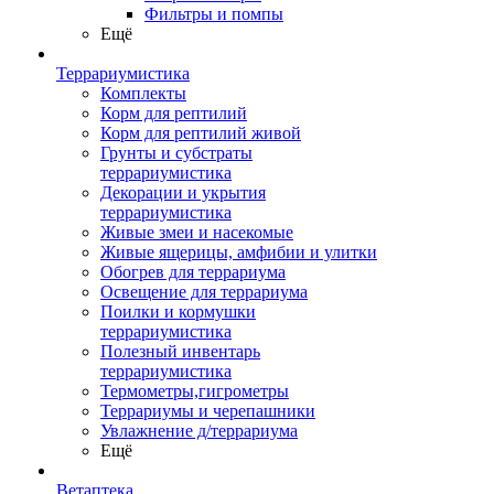
Фильтры и помпы
Ещё
Террариумистика
Комплекты
Корм для рептилий
Корм для рептилий живой
Грунты и субстраты
террариумистика
Декорации и укрытия
террариумистика
Живые змеи и насекомые
Живые ящерицы, амфибии и улитки
Обогрев для террариума
Освещение для террариума
Поилки и кормушки
террариумистика
Полезный инвентарь
террариумистика
Термометры,гигрометры
Террариумы и черепашники
Увлажнение д/террариума
Ещё
Ветаптека