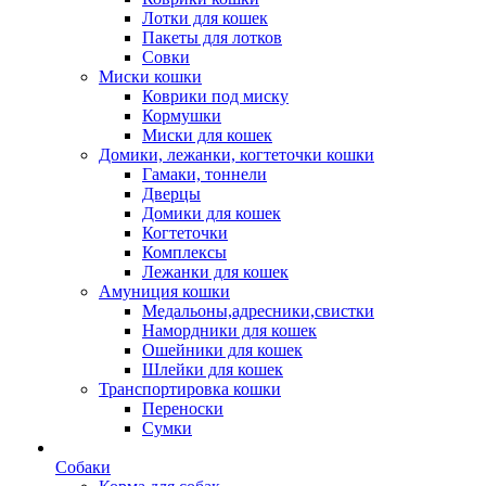
Лотки для кошек
Пакеты для лотков
Совки
Миски кошки
Коврики под миску
Кормушки
Миски для кошек
Домики, лежанки, когтеточки кошки
Гамаки, тоннели
Дверцы
Домики для кошек
Когтеточки
Комплексы
Лежанки для кошек
Амуниция кошки
Медальоны,адресники,свистки
Намордники для кошек
Ошейники для кошек
Шлейки для кошек
Транспортировка кошки
Переноски
Сумки
Собаки