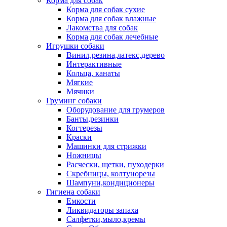
Корма для собак
Корма для собак сухие
Корма для собак влажные
Лакомства для собак
Корма для собак лечебные
Игрушки собаки
Винил,резина,латекс,дерево
Интерактивные
Кольца, канаты
Мягкие
Мячики
Груминг собаки
Оборудование для грумеров
Банты,резинки
Когтерезы
Краски
Машинки для стрижки
Ножницы
Расчески, щетки, пуходерки
Скребницы, колтунорезы
Шампуни,кондиционеры
Гигиена собаки
Емкости
Ликвидаторы запаха
Салфетки,мыло,кремы