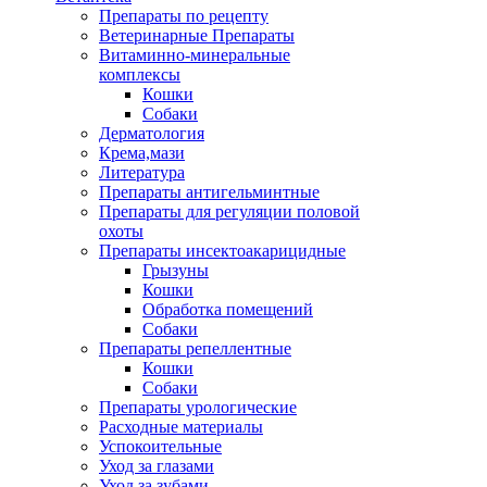
Препараты по рецепту
Ветеринарные Препараты
Витаминно-минеральные
комплексы
Кошки
Собаки
Дерматология
Крема,мази
Литература
Препараты антигельминтные
Препараты для регуляции половой
охоты
Препараты инсектоакарицидные
Грызуны
Кошки
Обработка помещений
Собаки
Препараты репеллентные
Кошки
Собаки
Препараты урологические
Расходные материалы
Успокоительные
Уход за глазами
Уход за зубами