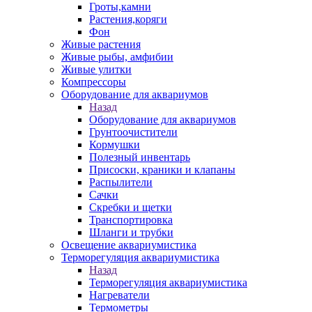
Гроты,камни
Растения,коряги
Фон
Живые растения
Живые рыбы, амфибии
Живые улитки
Компрессоры
Оборудование для аквариумов
Назад
Оборудование для аквариумов
Грунтоочистители
Кормушки
Полезный инвентарь
Присоски, краники и клапаны
Распылители
Сачки
Скребки и щетки
Транспортировка
Шланги и трубки
Освещение аквариумистика
Терморегуляция аквариумистика
Назад
Терморегуляция аквариумистика
Нагреватели
Термометры