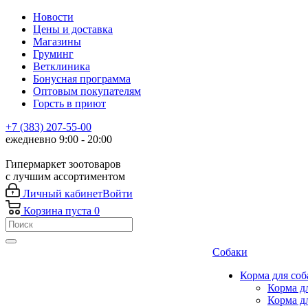
Новости
Цены и доставка
Магазины
Груминг
Ветклиника
Бонусная программа
Оптовым покупателям
Горсть в приют
+7 (383) 207-55-00
ежедневно 9:00 - 20:00
Гипермаркет зоотоваров
с лучшим ассортиментом
Личный кабинет
Войти
Корзина
пуста
0
Собаки
Корма для соб
Корма д
Корма д