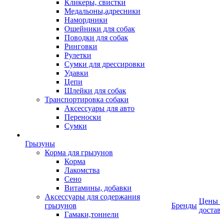
Кликеры, свистки
Медальоны,адресники
Намордники
Ошейники для собак
Поводки для собак
Ринговки
Рулетки
Сумки для дрессировки
Удавки
Цепи
Шлейки для собак
Транспортировка собаки
Аксессуары для авто
Переноски
Сумки
Грызуны
Корма для грызунов
Корма
Лакомства
Сено
Витамины, добавки
Аксессуары для содержания
Цены
грызунов
Бренды
доста
Гамаки,тоннели