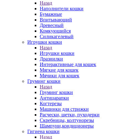
Назад
Наполнители кошки
Бумажные
Впитывающий
Древесный
Комкующийся
Силикагелевый
Игрушки кошки
Назад
Игрушки кошки
Дразнилки
Интерактивные для кошек
Мягкие для кошек
Мячики для кошек
Груминг кошки
Назад
Груминг кошки
Антицарапки
Когтерезы
Машинки для стрижки
Расчески, щетки, пуходерки
Скребницы, колтунорезы
Шампуни,кондиционеры
Гигиена кошки
Назад