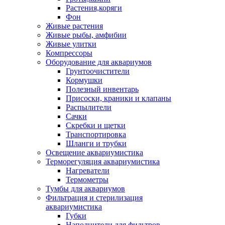
Растения,коряги
Фон
Живые растения
Живые рыбы, амфибии
Живые улитки
Компрессоры
Оборудование для аквариумов
Грунтоочистители
Кормушки
Полезный инвентарь
Присоски, краники и клапаны
Распылители
Сачки
Скребки и щетки
Транспортировка
Шланги и трубки
Освещение аквариумистика
Терморегуляция аквариумистика
Нагреватели
Термометры
Тумбы для аквариумов
Фильтрация и стерилизация
аквариумистика
Губки
Наполнители для фильтров