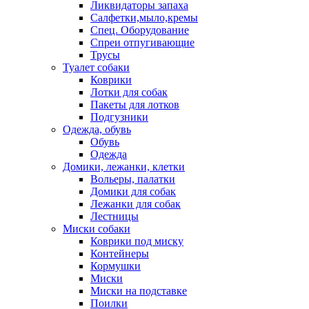
Ликвидаторы запаха
Салфетки,мыло,кремы
Спец. Оборудование
Спреи отпугивающие
Трусы
Туалет собаки
Коврики
Лотки для собак
Пакеты для лотков
Подгузники
Одежда, обувь
Обувь
Одежда
Домики, лежанки, клетки
Вольеры, палатки
Домики для собак
Лежанки для собак
Лестницы
Миски собаки
Коврики под миску
Контейнеры
Кормушки
Миски
Миски на подставке
Поилки