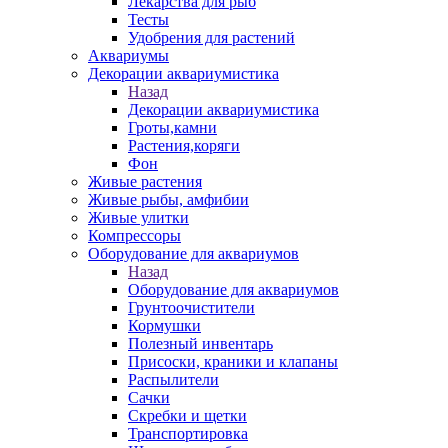
Лекарства для рыб
Тесты
Удобрения для растений
Аквариумы
Декорации аквариумистика
Назад
Декорации аквариумистика
Гроты,камни
Растения,коряги
Фон
Живые растения
Живые рыбы, амфибии
Живые улитки
Компрессоры
Оборудование для аквариумов
Назад
Оборудование для аквариумов
Грунтоочистители
Кормушки
Полезный инвентарь
Присоски, краники и клапаны
Распылители
Сачки
Скребки и щетки
Транспортировка