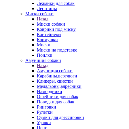
Лежанки для собак
Лестницы
Миски собаки
Назад
Миски собаки
Коврики под миску
Контейнеры
Кормушки
Миски
Миски на подставке
Поилки
Амуниция собаки
Назад
Амуниция собаки
Карабины,вертлюги
Кликеры, свистки
Медальоны,адресники
Намордники
Ошейники для собак
Поводки для собак
Ринговки
Рулетки
Сумки для дрессировки
Удавки
Цепи