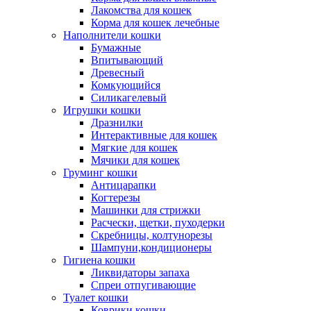
Лакомства для кошек
Корма для кошек лечебные
Наполнители кошки
Бумажные
Впитывающий
Древесный
Комкующийся
Силикагелевый
Игрушки кошки
Дразнилки
Интерактивные для кошек
Мягкие для кошек
Мячики для кошек
Груминг кошки
Антицарапки
Когтерезы
Машинки для стрижки
Расчески, щетки, пуходерки
Скребницы, колтунорезы
Шампуни,кондиционеры
Гигиена кошки
Ликвидаторы запаха
Спреи отпугивающие
Туалет кошки
Коврики кошки