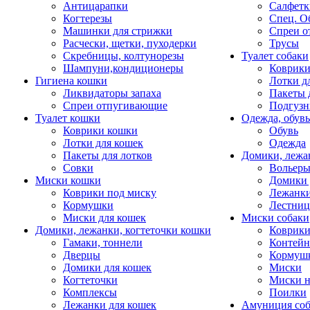
Антицарапки
Салфетк
Когтерезы
Спец. О
Машинки для стрижки
Спреи о
Расчески, щетки, пуходерки
Трусы
Скребницы, колтунорезы
Туалет собаки
Шампуни,кондиционеры
Коврик
Гигиена кошки
Лотки д
Ликвидаторы запаха
Пакеты 
Спреи отпугивающие
Подгузн
Туалет кошки
Одежда, обувь
Коврики кошки
Обувь
Лотки для кошек
Одежда
Пакеты для лотков
Домики, лежа
Совки
Вольеры
Миски кошки
Домики 
Коврики под миску
Лежанки
Кормушки
Лестни
Миски для кошек
Миски собаки
Домики, лежанки, когтеточки кошки
Коврики
Гамаки, тоннели
Контей
Дверцы
Кормуш
Домики для кошек
Миски
Когтеточки
Миски н
Комплексы
Поилки
Лежанки для кошек
Амуниция со