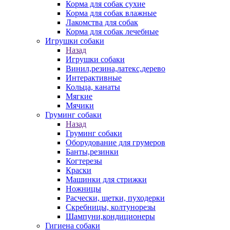
Корма для собак сухие
Корма для собак влажные
Лакомства для собак
Корма для собак лечебные
Игрушки собаки
Назад
Игрушки собаки
Винил,резина,латекс,дерево
Интерактивные
Кольца, канаты
Мягкие
Мячики
Груминг собаки
Назад
Груминг собаки
Оборудование для грумеров
Банты,резинки
Когтерезы
Краски
Машинки для стрижки
Ножницы
Расчески, щетки, пуходерки
Скребницы, колтунорезы
Шампуни,кондиционеры
Гигиена собаки