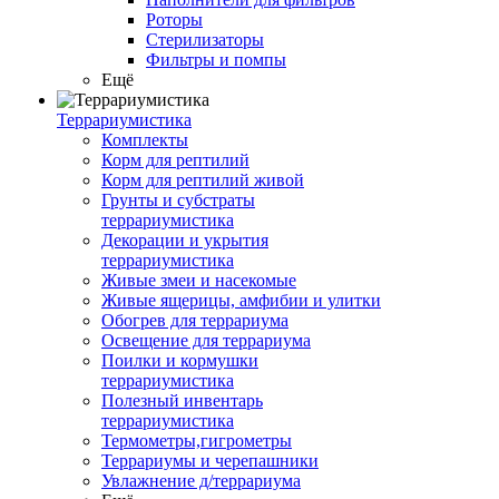
Роторы
Стерилизаторы
Фильтры и помпы
Ещё
Террариумистика
Комплекты
Корм для рептилий
Корм для рептилий живой
Грунты и субстраты
террариумистика
Декорации и укрытия
террариумистика
Живые змеи и насекомые
Живые ящерицы, амфибии и улитки
Обогрев для террариума
Освещение для террариума
Поилки и кормушки
террариумистика
Полезный инвентарь
террариумистика
Термометры,гигрометры
Террариумы и черепашники
Увлажнение д/террариума