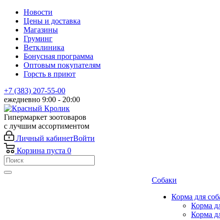
Новости
Цены и доставка
Магазины
Груминг
Ветклиника
Бонусная программа
Оптовым покупателям
Горсть в приют
+7 (383) 207-55-00
ежедневно 9:00 - 20:00
Гипермаркет зоотоваров
с лучшим ассортиментом
Личный кабинет
Войти
Корзина
пуста
0
Собаки
Корма для соб
Корма д
Корма д