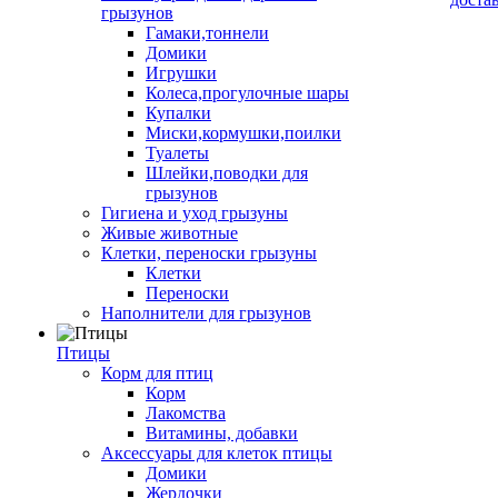
грызунов
Гамаки,тоннели
Домики
Игрушки
Колеса,прогулочные шары
Купалки
Миски,кормушки,поилки
Туалеты
Шлейки,поводки для
грызунов
Гигиена и уход грызуны
Живые животные
Клетки, переноски грызуны
Клетки
Переноски
Наполнители для грызунов
Птицы
Корм для птиц
Корм
Лакомства
Витамины, добавки
Аксессуары для клеток птицы
Домики
Жердочки