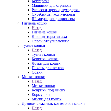
Когтерезы
Машинки для стрижки
Расчески, щетки, пуходерки
Скребницы, колтунорезы
Шампуни,кондиционеры
Гигиена кошки
Назад
Гигиена кошки
Ликвидаторы запаха
Спреи отпугивающие
Туалет кошки
Назад
Туалет кошки
Коврики кошки
Лотки для кошек
Пакеты для лотков
Совки
Миски кошки
Назад
Миски кошки
Коврики под миску
Кормушки
Миски для кошек
Домики, лежанки, когтеточки кошки
Назад