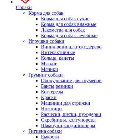
Собаки
Корма для собак
Корма для собак сухие
Корма для собак влажные
Лакомства для собак
Корма для собак лечебные
Игрушки собаки
Винил,резина,латекс,дерево
Интерактивные
Кольца, канаты
Мягкие
Мячики
Груминг собаки
Оборудование для грумеров
Банты,резинки
Когтерезы
Краски
Машинки для стрижки
Ножницы
Расчески, щетки, пуходерки
Скребницы, колтунорезы
Шампуни,кондиционеры
Гигиена собаки
Емкости