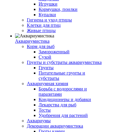
Игрушки
Кормушки, поилки
Купалки
Гигиена и уход птицы
Клетки для птиц
Живые птицы
Аквариумистика
Корм для рыб
Замороженный
Сухой
Грунты и субстраты аквариумистика
Грунты
Питательные грунты и
субстраты
Аквариумная химия
Борьба с водорослями и
паразитами
Кондиционеры и добавки
Лекарства для рыб
Тесты
Удобрения для растений
Аквариумы
Декорации аквариумистика
Гроты,камни