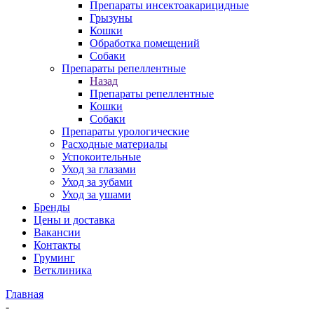
Препараты инсектоакарицидные
Грызуны
Кошки
Обработка помещений
Собаки
Препараты репеллентные
Назад
Препараты репеллентные
Кошки
Собаки
Препараты урологические
Расходные материалы
Успокоительные
Уход за глазами
Уход за зубами
Уход за ушами
Бренды
Цены и доставка
Вакансии
Контакты
Груминг
Ветклиника
Главная
-