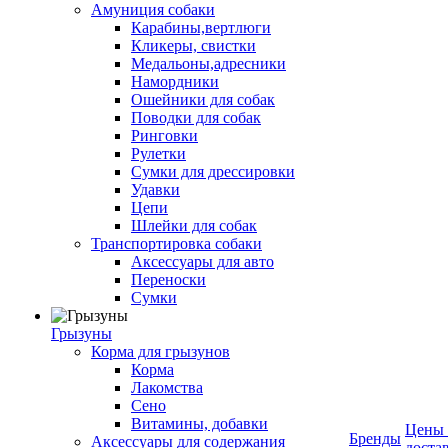
Амуниция собаки
Карабины,вертлюги
Кликеры, свистки
Медальоны,адресники
Намордники
Ошейники для собак
Поводки для собак
Ринговки
Рулетки
Сумки для дрессировки
Удавки
Цепи
Шлейки для собак
Транспортировка собаки
Аксессуары для авто
Переноски
Сумки
Грызуны
Корма для грызунов
Корма
Лакомства
Сено
Витамины, добавки
Цены
Бренды
Аксессуары для содержания
доста