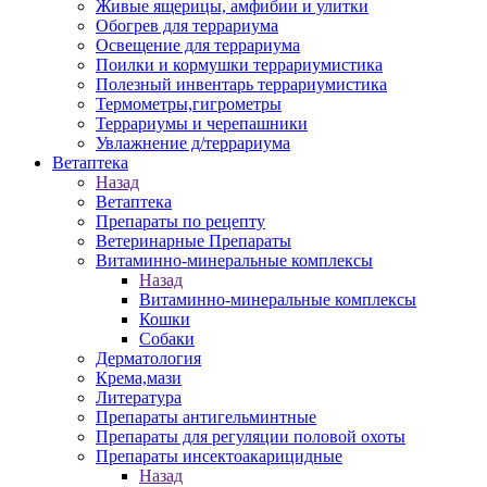
Живые ящерицы, амфибии и улитки
Обогрев для террариума
Освещение для террариума
Поилки и кормушки террариумистика
Полезный инвентарь террариумистика
Термометры,гигрометры
Террариумы и черепашники
Увлажнение д/террариума
Ветаптека
Назад
Ветаптека
Препараты по рецепту
Ветеринарные Препараты
Витаминно-минеральные комплексы
Назад
Витаминно-минеральные комплексы
Кошки
Собаки
Дерматология
Крема,мази
Литература
Препараты антигельминтные
Препараты для регуляции половой охоты
Препараты инсектоакарицидные
Назад