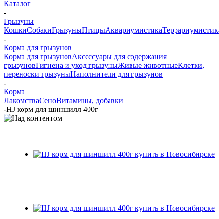
Каталог
-
Грызуны
Кошки
Собаки
Грызуны
Птицы
Аквариумистика
Террариумистик
-
Корма для грызунов
Корма для грызунов
Аксессуары для содержания
грызунов
Гигиена и уход грызуны
Живые животные
Клетки,
переноски грызуны
Наполнители для грызунов
-
Корма
Лакомства
Сено
Витамины, добавки
-
HJ корм для шиншилл 400г