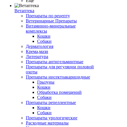
Ещё
Ветаптека
Препараты по рецепту
Ветеринарные Препараты
Витаминно-минеральные
комплексы
Кошки
Собаки
Дерматология
Крема,мази
Литература
Препараты антигельминтные
Препараты для регуляции половой
охоты
Препараты инсектоакарицидные
Грызуны
Кошки
Обработка помещений
Собаки
Препараты репеллентные
Кошки
Собаки
Препараты урологические
Расходные материалы