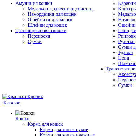
Амуниция кошки
Карабин
Медальоны,адресники,свистки
Кликеры
Намордники для кошек
Медальо
Ошейники для кошек
Наморд
Шлейки для кошек
Ошейник
Транспортировка кошки
Поводки
Переноски
Ринговк
Сумки
Рулетки
Сумки д
Удавки
Цепи
Шлейки 
Транспортиро
Аксессу
Перенос
Сумки
Каталог
Кошки
Корма для кошек
Корма для кошек сухие
Корма для кошек влажные