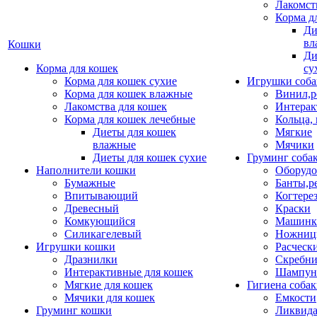
Лакомст
Корма д
Ди
вл
Кошки
Ди
Корма для кошек
су
Корма для кошек сухие
Игрушки соба
Корма для кошек влажные
Винил,р
Лакомства для кошек
Интерак
Корма для кошек лечебные
Кольца,
Диеты для кошек
Мягкие
влажные
Мячики
Диеты для кошек сухие
Груминг соба
Наполнители кошки
Оборудо
Бумажные
Банты,р
Впитывающий
Когтере
Древесный
Краски
Комкующийся
Машинки
Силикагелевый
Ножни
Игрушки кошки
Расческ
Дразнилки
Скребни
Интерактивные для кошек
Шампун
Мягкие для кошек
Гигиена соба
Мячики для кошек
Емкости
Груминг кошки
Ликвида